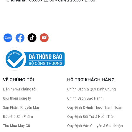
Chủ Nhật:
08:00 - 12:00 - Chiều 13:30 - 17:00
Cách kiểm tra tương thích linh kiện PC
dễ hiểu
Hướng dẫn kiểm tra tương thích linh kiện PC trước
khi build: socket CPU mainboard, chuẩn RAM,
nguồn cho VGA và kích thước case. Có checklist
copy nhanh.
Nâng cấp PC nên ưu tiên nâng gì trước ?
Nâng cấp pc nên nâng gì trước để tối ưu chi phí và
tăng hiệu năng tối đa? Xem ngay thứ tự ưu tiên
nâng cấp linh kiện PC chi tiết trong bài viết này!
PC gaming nóng quạt kêu to: Nguyên
VỀ CHÚNG TÔI
HỖ TRỢ KHÁCH HÀNG
nhân và Cách khắc phục
Tình trạng PC gaming nóng quạt kêu to khiến
Liên hệ với chúng tôi
Chính Sách & Quy Định Chung
máy giật lag, giảm tuổi thọ? Tìm hiểu ngay
nguyên nhân và cách khắc phục hiệu quả để máy
Giới thiệu công ty
Chính Sách Bảo Hành
hoạt động êm ái.
Sản Phẩm Khuyến Mãi
Quy Định & Hình Thức Thanh Toán
CPU AMD Ryzen 7 7700X3D full box mới
ra mắt: Nhanh, Mạnh, Giá tốt
Báo Giá Sản Phẩm
Quy Định Đổi Trả & Hoàn Tiền
CPU AMD Ryzen 7 7700X3D chính thức ra mắt
Thu Mua Máy Cũ
Quy Định Vận Chuyển & Giao Nhận
với công nghệ 3D V-Cache đỉnh cao, mang lại
hiệu năng chơi game vượt trội. Khám phá chi tiết