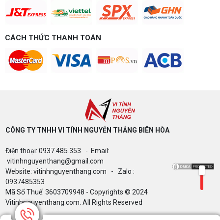
chi tiết CPU, VGA, RAM, nguồn theo đúng nhu cầu
chơi game của bạn.
Build PC gaming 15 triệu chơi được
game gì? Gợi ý cấu hình dễ nâng cấp
CÁCH THỨC THANH TOÁN
Build PC gaming 15 triệu chơi được game gì? Vi
tính Nguyễn Thắng gợi ý cấu hình esports mượt,
dễ nâng cấp CPU/VGA sau này, tư vấn miễn phí
theo đúng ngân sách.
Build PC Gaming theo ngân sách từ 10
đến 40 triệu
Build PC gaming theo ngân sách từ 10-40 triệu:
cách phân bổ CPU, GPU, RAM hợp lý, chọn
Intel/AMD và tránh sai tương thích. Tư vấn miễn
phí tại Vi tính Nguyễn Thắng.
CÔNG TY TNHH VI TÍNH NGUYỄN THẮNG BIÊN HÒA​
LÊN ĐỜI PC MÙA HÈ CÙNG COMBO
Điện thoại: 0937.485.353 - Email:
GIGABYTE & INTEL CORE ULTRA 200S
vitinhnguyenthang@gmail.com
PLUS – NHẬN VOUCHER ĐẾN 800K
Website: vitinhnguyenthang.com - Zalo :
0937485353
Mã Số Thuế: 3603709948 - Copyrights © 2024
Thông báo v/v sử dụng phần mềm bản
Vitinhnguyenthang.com. All Rights Reserved
quyền ( Vi tính Nguyễn Thắng)