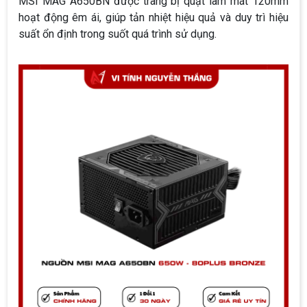
MSI MAG A650BN được trang bị quạt làm mát 120mm
hoạt động êm ái, giúp tản nhiệt hiệu quả và duy trì hiệu
suất ổn định trong suốt quá trình sử dụng.