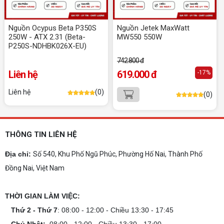
Dịch vụ build PC đồ họa tại Đồng Nai theo
yêu cầu, giá tốt, uy tín
Nguồn Ocypus Beta P350S
Nguồn Jetek MaxWatt
Dịch vụ build PC đồ họa tại Đồng Nai theo yêu
250W - ATX 2.31 (Beta-
MW550 550W
cầu uy tín, tối ưu cấu hình xử lý 3D và dựng video
P250S-NDHBK026X-EU)
mượt mà. Đăng ký nhận tư vấn và báo giá chi tiết
ngay.
742.800 đ
10+ Mẫu laptop học sinh, sinh viên nên
Liên hệ
619.000 đ
-17%
mua 2026
Gợi ý 10+ mẫu laptop cho học sinh sinh viên
Liên hệ
(0)
(0)
2026 theo ngân sách và ngành học: tiêu chí
chọn, cấu hình nên có và cách kiểm tra máy
trước khi mua.
Dịch vụ build PC gaming tại Đồng Nai uy
THÔNG TIN LIÊN HỆ
tín, chuyên nghiệp
Dịch vụ build PC gaming tại Đồng Nai uy tín, cấu
Địa chỉ:
Số 540, Khu Phố Ngũ Phúc, Phường Hố Nai, Thành Phố
hình mạnh, tối ưu chi phí, test máy tại chỗ. Khám
phá ngay địa chỉ tư vấn và lắp đặt dàn PC chơi
Đồng Nai, Việt Nam
game mượt mà!
Cách tính công suất nguồn PC chi tiết dễ
hiểu
THỜI GIAN LÀM VIỆC:
Cách tính công suất nguồn PC giúp bạn chọn PSU
Thứ 2 - Thứ 7
: 08:00 - 12:00 - Chiều 13:30 - 17:45
phù hợp, đảm bảo hệ thống vận hành ổn định và
tối ưu chi phí. Xem ngay hướng dẫn tại đây