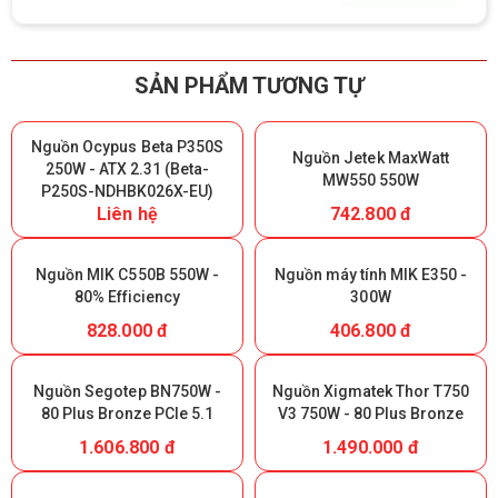
SẢN PHẨM TƯƠNG TỰ
Nguồn Ocypus Beta P350S
Nguồn Jetek MaxWatt
250W - ATX 2.31 (Beta-
MW550 550W
P250S-NDHBK026X-EU)
Liên hệ
742.800 đ
Nguồn MIK C550B 550W -
Nguồn máy tính MIK E350 -
80% Efficiency
300W
828.000 đ
406.800 đ
Nguồn Segotep BN750W -
Nguồn Xigmatek Thor T750
80 Plus Bronze PCIe 5.1
V3 750W - 80 Plus Bronze
1.606.800 đ
1.490.000 đ