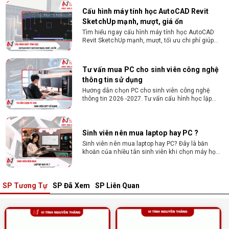
Cấu hình máy tính học AutoCAD Revit
SketchUp mạnh, mượt, giá ổn
Tìm hiểu ngay cấu hình máy tính học AutoCAD
Revit SketchUp mạnh, mượt, tối ưu chi phí giúp
dân thiết kế, kiến trúc vận hành mượt mà, không
giật lag.
Tư vấn mua PC cho sinh viên công nghệ
thông tin sử dụng
Hướng dẫn chọn PC cho sinh viên công nghệ
thông tin 2026 -2027. Tư vấn cấu hình học lập
trình, chạy Docker, máy ảo, Android Studio tối ưu
chi phí.
Sinh viên nên mua laptop hay PC ?
Sinh viên nên mua laptop hay PC? Đây là băn
khoăn của nhiều tân sinh viên khi chọn máy học
tập. Xem ngay phân tích để chọn thiết bị chuẩn
ngành, hợp túi tiền!
SP Tương Tự
SP Đã Xem
SP Liên Quan
Laptop Sinh Viên 15–20 Triệu 2026: Cấu
Hình Nào Đáng Tiền?
Tìm laptop sinh viên 15–20 triệu phù hợp ngành
học năm 2026? Khám phá cách chọn cấu hình,
RAM, SSD, màn hình và khả năng nâng cấp hợp lý.