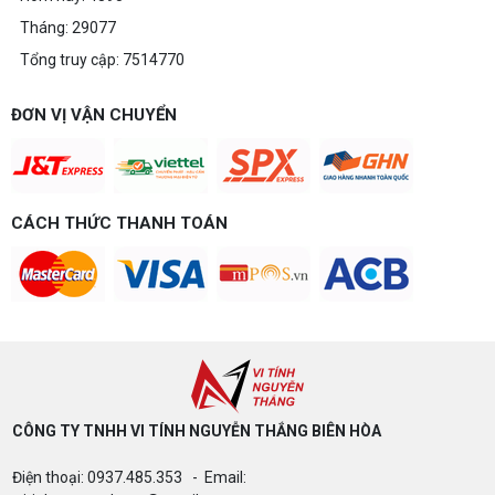
chơi game cấu hình đỉnh cao, đáng xuống tiền.
Tháng: 29077
Tổng truy cập: 7514770
Build PC gaming 20 triệu: Chiến game,
làm đồ họa thoải mái
Build PC gaming 20 triệu nên chọn cấu hình nào
ĐƠN VỊ VẬN CHUYỂN
để chơi mượt 1080p và 2K? Nguyễn Thắng tư vấn
chi tiết CPU, VGA, RAM, nguồn theo đúng nhu cầu
chơi game của bạn.
Build PC gaming 15 triệu chơi được
game gì? Gợi ý cấu hình dễ nâng cấp
CÁCH THỨC THANH TOÁN
Build PC gaming 15 triệu chơi được game gì? Vi
tính Nguyễn Thắng gợi ý cấu hình esports mượt,
dễ nâng cấp CPU/VGA sau này, tư vấn miễn phí
theo đúng ngân sách.
Build PC Gaming theo ngân sách từ 10
đến 40 triệu
Build PC gaming theo ngân sách từ 10-40 triệu:
cách phân bổ CPU, GPU, RAM hợp lý, chọn
Intel/AMD và tránh sai tương thích. Tư vấn miễn
phí tại Vi tính Nguyễn Thắng.
CÔNG TY TNHH VI TÍNH NGUYỄN THẮNG BIÊN HÒA​
LÊN ĐỜI PC MÙA HÈ CÙNG COMBO
Điện thoại: 0937.485.353 - Email:
GIGABYTE & INTEL CORE ULTRA 200S