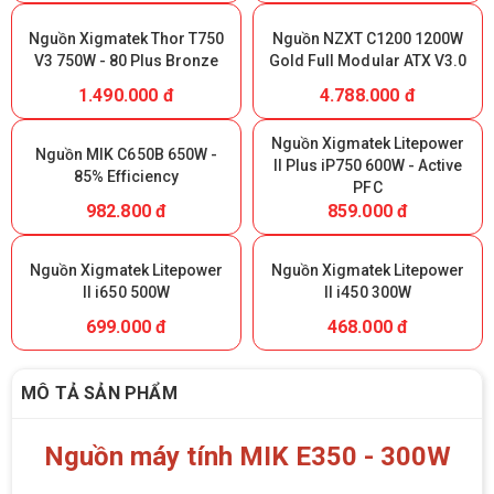
Nguồn Xigmatek Thor T750
Nguồn NZXT C1200 1200W
V3 750W - 80 Plus Bronze
Gold Full Modular ATX V3.0
1.490.000 đ
4.788.000 đ
Nguồn Xigmatek Litepower
Nguồn MIK C650B 650W -
II Plus iP750 600W - Active
85% Efficiency
PFC
982.800 đ
859.000 đ
Nguồn Xigmatek Litepower
Nguồn Xigmatek Litepower
II i650 500W
II i450 300W
699.000 đ
468.000 đ
MÔ TẢ SẢN PHẨM
Nguồn máy tính MIK E350 - 300W