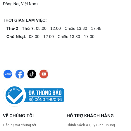
Đồng Nai, Việt Nam
game mượt mà!
Cách tính công suất nguồn PC chi tiết dễ
hiểu
THỜI GIAN LÀM VIỆC:
Cách tính công suất nguồn PC giúp bạn chọn PSU
phù hợp, đảm bảo hệ thống vận hành ổn định và
Thứ 2 - Thứ 7
: 08:00 - 12:00 - Chiều 13:30 - 17:45
tối ưu chi phí. Xem ngay hướng dẫn tại đây
Chủ Nhật:
08:00 - 12:00 - Chiều 13:30 - 17:00
Cách kiểm tra tương thích linh kiện PC
dễ hiểu
Hướng dẫn kiểm tra tương thích linh kiện PC trước
khi build: socket CPU mainboard, chuẩn RAM,
nguồn cho VGA và kích thước case. Có checklist
copy nhanh.
Nâng cấp PC nên ưu tiên nâng gì trước ?
Nâng cấp pc nên nâng gì trước để tối ưu chi phí và
tăng hiệu năng tối đa? Xem ngay thứ tự ưu tiên
nâng cấp linh kiện PC chi tiết trong bài viết này!
PC gaming nóng quạt kêu to: Nguyên
VỀ CHÚNG TÔI
HỖ TRỢ KHÁCH HÀNG
nhân và Cách khắc phục
Tình trạng PC gaming nóng quạt kêu to khiến
Liên hệ với chúng tôi
Chính Sách & Quy Định Chung
máy giật lag, giảm tuổi thọ? Tìm hiểu ngay