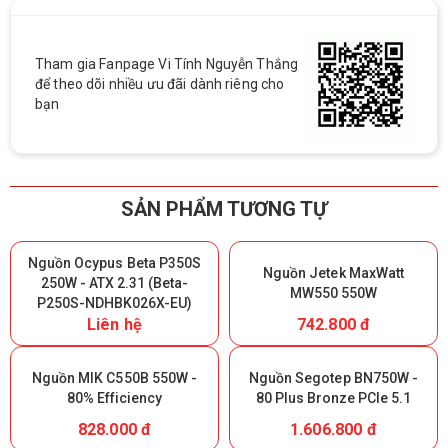
Tham gia Fanpage Vi Tính Nguyễn Thắng
để theo dõi nhiều ưu đãi dành riêng cho
bạn
SẢN PHẨM TƯƠNG TỰ
Nguồn Ocypus Beta P350S
Nguồn Jetek MaxWatt
250W - ATX 2.31 (Beta-
MW550 550W
P250S-NDHBK026X-EU)
Liên hệ
742.800 đ
Nguồn MIK C550B 550W -
Nguồn Segotep BN750W -
80% Efficiency
80 Plus Bronze PCIe 5.1
828.000 đ
1.606.800 đ