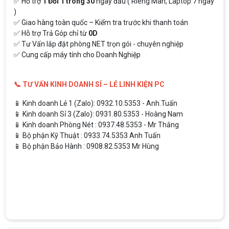
✅ Hỗ trợ
1 Đổi 1 trong 30
ngày đầu ( Riêng Màn, Laptop 7 ngày
)
✅ Giao hàng toàn quốc – Kiểm tra trước khi thanh toán
✅ Hỗ trợ Trả Góp chỉ từ
0D
✅ Tư Vấn lắp đặt phòng NET trọn gói - chuyên nghiệp
✅ Cung cấp máy tính cho Doanh Nghiệp
📞 TƯ VẤN KINH DOANH SỈ – LẺ LINH KIỆN PC
📱 Kinh doanh Lẻ 1 (Zalo): 0932.10.5353 - Anh.Tuấn
📱 Kinh doanh Sỉ 3 (Zalo): 0931.80.5353 - Hoàng Nam
📱 Kinh doanh Phòng Nét : 0937.48.5353 - Mr Thắng
📱 Bộ phận Kỹ Thuật : 0933.74.5353 Anh Tuấn
📱 Bộ phận Bảo Hành : 0908.82.5353 Mr Hùng