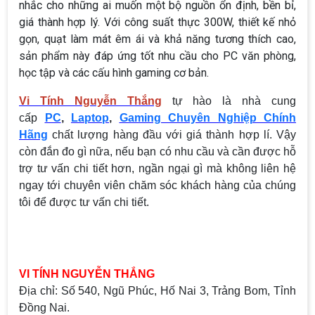
nhắc cho những ai muốn một bộ nguồn ổn định, bền bỉ,
giá thành hợp lý. Với công suất thực 300W, thiết kế nhỏ
gọn, quạt làm mát êm ái và khả năng tương thích cao,
sản phẩm này đáp ứng tốt nhu cầu cho PC văn phòng,
học tập và các cấu hình gaming cơ bản.
Vi Tính Nguyễn Thắng
tự hào là nhà cung
cấp
PC
,
Laptop
,
Gaming Chuyên Nghiệp Chính
Hãng
chất lượng hàng đầu với giá thành hợp lí. Vậy
còn đắn đo gì nữa, nếu bạn có nhu cầu và cần được hỗ
trợ tư vấn chi tiết hơn, ngần ngại gì mà không liên hệ
ngay tới chuyên viên chăm sóc khách hàng của chúng
tôi để được tư vấn chi tiết.
VI TÍNH NGUYỄN THẮNG
Địa chỉ: Số 540, Ngũ Phúc, Hố Nai 3, Trảng Bom, Tỉnh
Đồng Nai.