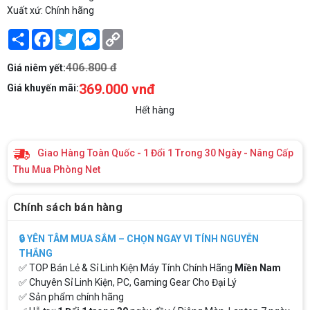
Xuất xứ: Chính hãng
Share
Facebook
Twitter
Messenger
Copy
Link
406.800 đ
Giá niêm yết:
369.000 vnđ
Giá khuyến mãi:
Hết hàng
Giao Hàng Toàn Quốc - 1 Đổi 1 Trong 30 Ngày - Nâng Cấp
Thu Mua Phòng Net
Chính sách bán hàng
🔒 YÊN TÂM MUA SẮM – CHỌN NGAY VI TÍNH NGUYỄN
THẮNG
✅ TOP Bán Lẻ & Sỉ Linh Kiện Máy Tính Chính Hãng
Miền Nam
✅ Chuyên Sỉ Linh Kiện, PC, Gaming Gear Cho Đại Lý
✅ Sản phẩm chính hãng