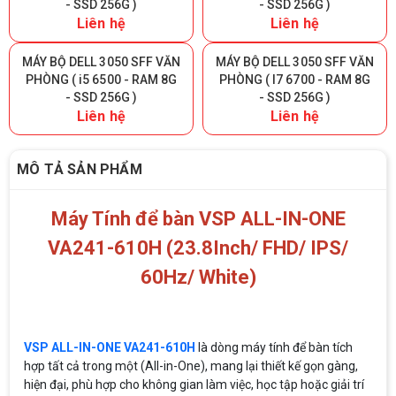
- SSD 256G )
- SSD 256G )
Liên hệ
Liên hệ
MÁY BỘ DELL 3050 SFF VĂN
MÁY BỘ DELL 3050 SFF VĂN
PHÒNG ( i5 6500 - RAM 8G
PHÒNG ( I7 6700 - RAM 8G
- SSD 256G )
- SSD 256G )
Liên hệ
Liên hệ
MÔ TẢ SẢN PHẨM
Máy Tính để bàn VSP ALL-IN-ONE
VA241-610H (23.8Inch/ FHD/ IPS/
60Hz/ White)
VSP ALL-IN-ONE VA241-610H
là dòng máy tính để bàn tích
hợp tất cả trong một (All-in-One), mang lại thiết kế gọn gàng,
hiện đại, phù hợp cho không gian làm việc, học tập hoặc giải trí