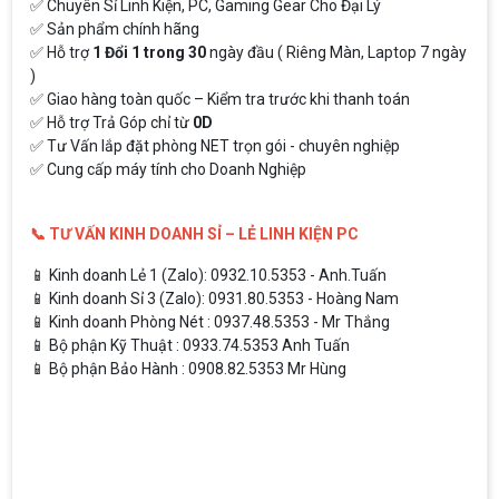
✅ Chuyên Sỉ Linh Kiện, PC, Gaming Gear Cho Đại Lý
✅ Sản phẩm chính hãng
✅ Hỗ trợ
1 Đổi 1 trong 30
ngày đầu ( Riêng Màn, Laptop 7 ngày
)
✅ Giao hàng toàn quốc – Kiểm tra trước khi thanh toán
✅ Hỗ trợ Trả Góp chỉ từ
0D
✅ Tư Vấn lắp đặt phòng NET trọn gói - chuyên nghiệp
✅ Cung cấp máy tính cho Doanh Nghiệp
📞 TƯ VẤN KINH DOANH SỈ – LẺ LINH KIỆN PC
📱 Kinh doanh Lẻ 1 (Zalo): 0932.10.5353 - Anh.Tuấn
📱 Kinh doanh Sỉ 3 (Zalo): 0931.80.5353 - Hoàng Nam
📱 Kinh doanh Phòng Nét : 0937.48.5353 - Mr Thắng
📱 Bộ phận Kỹ Thuật : 0933.74.5353 Anh Tuấn
📱 Bộ phận Bảo Hành : 0908.82.5353 Mr Hùng