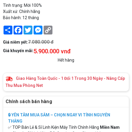
Tình trạng: Mới 100%
Xuất xứ: Chính hãng
Bảo hành: 12 tháng
Share
Facebook
Twitter
Messenger
Copy
Link
7.080.000 đ
Giá niêm yết:
5.900.000 vnđ
Giá khuyến mãi:
Hết hàng
Giao Hàng Toàn Quốc - 1 Đổi 1 Trong 30 Ngày - Nâng Cấp
Thu Mua Phòng Net
Chính sách bán hàng
🔒 YÊN TÂM MUA SẮM – CHỌN NGAY VI TÍNH NGUYỄN
THẮNG
✅ TOP Bán Lẻ & Sỉ Linh Kiện Máy Tính Chính Hãng
Miền Nam