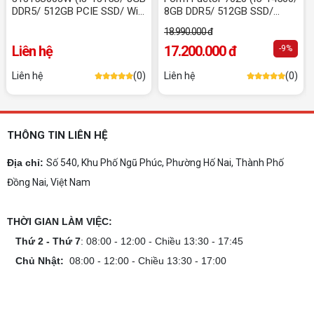
2026 theo ngân sách và ngành học: tiêu chí
DDR5/ 512GB PCIE SSD/ Win
8GB DDR5/ 512GB SSD/
chọn, cấu hình nên có và cách kiểm tra máy
11 Home/ phím + chuột)
WIN11/ Phím + Chuột)
trước khi mua.
18.990.000 đ
Dịch vụ build PC gaming tại Đồng Nai uy
Liên hệ
17.200.000 đ
-9%
tín, chuyên nghiệp
Dịch vụ build PC gaming tại Đồng Nai uy tín, cấu
Liên hệ
(0)
Liên hệ
(0)
hình mạnh, tối ưu chi phí, test máy tại chỗ. Khám
phá ngay địa chỉ tư vấn và lắp đặt dàn PC chơi
game mượt mà!
Cách tính công suất nguồn PC chi tiết dễ
hiểu
THÔNG TIN LIÊN HỆ
Cách tính công suất nguồn PC giúp bạn chọn PSU
phù hợp, đảm bảo hệ thống vận hành ổn định và
Địa chỉ:
Số 540, Khu Phố Ngũ Phúc, Phường Hố Nai, Thành Phố
tối ưu chi phí. Xem ngay hướng dẫn tại đây
Đồng Nai, Việt Nam
Cách kiểm tra tương thích linh kiện PC
dễ hiểu
THỜI GIAN LÀM VIỆC:
Hướng dẫn kiểm tra tương thích linh kiện PC trước
khi build: socket CPU mainboard, chuẩn RAM,
Thứ 2 - Thứ 7
: 08:00 - 12:00 - Chiều 13:30 - 17:45
nguồn cho VGA và kích thước case. Có checklist
Chủ Nhật:
08:00 - 12:00 - Chiều 13:30 - 17:00
copy nhanh.
Nâng cấp PC nên ưu tiên nâng gì trước ?
Nâng cấp pc nên nâng gì trước để tối ưu chi phí và
tăng hiệu năng tối đa? Xem ngay thứ tự ưu tiên