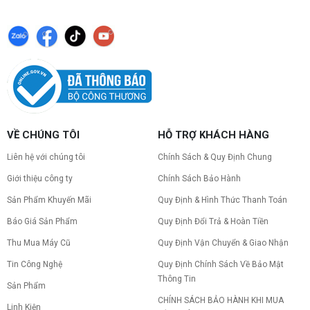
nâng cấp linh kiện PC chi tiết trong bài viết này!
PC gaming nóng quạt kêu to: Nguyên
nhân và Cách khắc phục
Tình trạng PC gaming nóng quạt kêu to khiến
máy giật lag, giảm tuổi thọ? Tìm hiểu ngay
nguyên nhân và cách khắc phục hiệu quả để máy
hoạt động êm ái.
CPU AMD Ryzen 7 7700X3D full box mới
VỀ CHÚNG TÔI
HỖ TRỢ KHÁCH HÀNG
ra mắt: Nhanh, Mạnh, Giá tốt
CPU AMD Ryzen 7 7700X3D chính thức ra mắt
Liên hệ với chúng tôi
Chính Sách & Quy Định Chung
với công nghệ 3D V-Cache đỉnh cao, mang lại
hiệu năng chơi game vượt trội. Khám phá chi tiết
Giới thiệu công ty
Chính Sách Bảo Hành
ngay!
Sản Phẩm Khuyến Mãi
Quy Định & Hình Thức Thanh Toán
10 Nguyên nhân khiến PC gaming bị tụt
FPS thường gặp
Báo Giá Sản Phẩm
Quy Định Đổi Trả & Hoàn Tiền
PC gaming bị tụt FPS sau một thời gian? Tìm hiểu
10 nguyên nhân khiến máy tụt FPS khi chơi game
Thu Mua Máy Cũ
Quy Định Vận Chuyển & Giao Nhận
và cách kiểm tra, khắc phục từng bước tại Vi Tính
Tin Công Nghệ
Quy Định Chính Sách Về Bảo Mật
Nguyễn Thắng.
Thông Tin
NVIDIA Hoãn Ra Mắt Dòng RTX 50
Sản Phẩm
SUPER: Card Đã Tới Tay Đối Tác Nhưng
CHÍNH SÁCH BẢO HÀNH KHI MUA
Linh Kiện
"Mắc Kẹt" Vì Giá RAM GDDR7 3GB