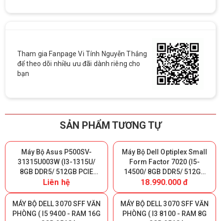
Tham gia Fanpage Vi Tính Nguyễn Thắng
để theo dõi nhiều ưu đãi dành riêng cho
bạn
SẢN PHẨM TƯƠNG TỰ
Máy Bộ Asus P500SV-
Máy Bộ Dell Optiplex Small
31315U003W (I3-1315U/
Form Factor 7020 (I5-
8GB DDR5/ 512GB PCIE
14500/ 8GB DDR5/ 512GB
Liên hệ
18.990.000 đ
SSD/ Win 11 Home/ phím +
SSD/ WIN11/ Phím + Chuột)
chuột)
MÁY BỘ DELL 3070 SFF VĂN
MÁY BỘ DELL 3070 SFF VĂN
PHÒNG ( I5 9400 - RAM 16G
PHÒNG ( I3 8100 - RAM 8G