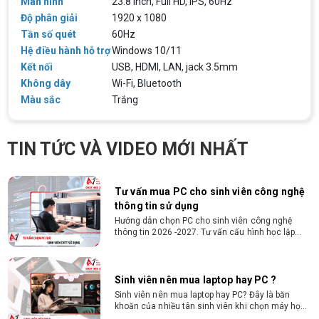
Màn hình
23.8 inch, Full HD, IPS, 60Hz
vòng 10 phút
Độ phân giải
1920 x 1080
Cách chọn PC cho sinh viên thiết kế đồ
Tần số quét
60Hz
họa từ 2D, dựng video đến 3D
Hệ điều hành hỗ trợ
Windows 10/11
Hướng dẫn chọn PC cho sinh viên thiết kế đồ họa
Kết nối
USB, HDMI, LAN, jack 3.5mm
từ 2D, dựng video đến 3D. Cấu hình tối ưu, dùng
bền 4 năm đại học. Tư vấn lắp đặt tại Vi Tính
Không dây
Wi-Fi, Bluetooth
Nguyễn Thắng.
Màu sắc
Trắng
Cấu hình máy tính học AutoCAD Revit
SketchUp mạnh, mượt, giá ổn
Tìm hiểu ngay cấu hình máy tính học AutoCAD
TIN TỨC VÀ VIDEO MỚI NHẤT
Revit SketchUp mạnh, mượt, tối ưu chi phí giúp
dân thiết kế, kiến trúc vận hành mượt mà, không
giật lag.
Tư vấn mua PC cho sinh viên công nghệ
thông tin sử dụng
Hướng dẫn chọn PC cho sinh viên công nghệ
thông tin 2026 -2027. Tư vấn cấu hình học lập
trình, chạy Docker, máy ảo, Android Studio tối ưu
chi phí.
Sinh viên nên mua laptop hay PC ?
Sinh viên nên mua laptop hay PC? Đây là băn
khoăn của nhiều tân sinh viên khi chọn máy học
tập. Xem ngay phân tích để chọn thiết bị chuẩn