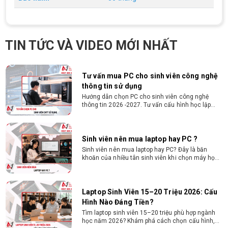
Nguyễn Thắng.
Cấu hình máy tính học AutoCAD Revit
SketchUp mạnh, mượt, giá ổn
Tìm hiểu ngay cấu hình máy tính học AutoCAD
TIN TỨC VÀ VIDEO MỚI NHẤT
Revit SketchUp mạnh, mượt, tối ưu chi phí giúp
dân thiết kế, kiến trúc vận hành mượt mà, không
giật lag.
Tư vấn mua PC cho sinh viên công nghệ
thông tin sử dụng
Hướng dẫn chọn PC cho sinh viên công nghệ
thông tin 2026 -2027. Tư vấn cấu hình học lập
trình, chạy Docker, máy ảo, Android Studio tối ưu
chi phí.
Sinh viên nên mua laptop hay PC ?
Sinh viên nên mua laptop hay PC? Đây là băn
khoăn của nhiều tân sinh viên khi chọn máy học
tập. Xem ngay phân tích để chọn thiết bị chuẩn
ngành, hợp túi tiền!
Laptop Sinh Viên 15–20 Triệu 2026: Cấu
Hình Nào Đáng Tiền?
Tìm laptop sinh viên 15–20 triệu phù hợp ngành
học năm 2026? Khám phá cách chọn cấu hình,