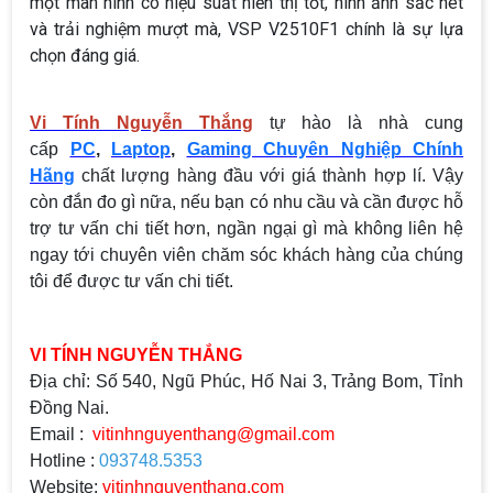
một màn hình có hiệu suất hiển thị tốt, hình ảnh sắc nét
và trải nghiệm mượt mà, VSP V2510F1 chính là sự lựa
chọn đáng giá.
Vi Tính Nguyễn Thắng
tự hào là nhà cung
cấp
PC
,
Laptop
,
Gaming Chuyên Nghiệp Chính
Hãng
chất lượng hàng đầu với giá thành hợp lí. Vậy
còn đắn đo gì nữa, nếu bạn có nhu cầu và cần được hỗ
trợ tư vấn chi tiết hơn, ngần ngại gì mà không liên hệ
ngay tới chuyên viên chăm sóc khách hàng của chúng
tôi để được tư vấn chi tiết.
VI TÍNH NGUYỄN THẮNG
Địa chỉ: Số 540, Ngũ Phúc, Hố Nai 3, Trảng Bom, Tỉnh
Đồng Nai.
Email :
vitinhnguyenthang@gmail.com
Hotline :
093748.5353
Website:
vitinhnguyenthang.com