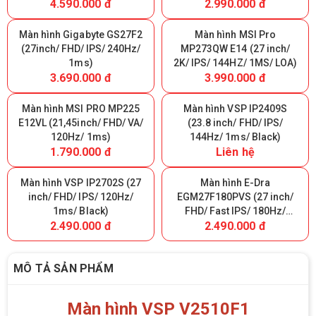
4.590.000 đ
2.990.000 đ
Màn hình Gigabyte GS27F2
Màn hình MSI Pro
(27inch/ FHD/ IPS/ 240Hz/
MP273QW E14 (27 inch/
1ms)
2K/ IPS/ 144HZ/ 1MS/ LOA)
3.690.000 đ
3.990.000 đ
Màn hình MSI PRO MP225
Màn hình VSP IP2409S
E12VL (21,45inch/ FHD/ VA/
(23.8 inch/ FHD/ IPS/
120Hz/ 1ms)
144Hz/ 1ms/ Black)
1.790.000 đ
Liên hệ
Màn hình VSP IP2702S (27
Màn hình E-Dra
inch/ FHD/ IPS/ 120Hz/
EGM27F180PVS (27 inch/
1ms/ Black)
FHD/ Fast IPS/ 180Hz/
2.490.000 đ
2.490.000 đ
0.5ms)
MÔ TẢ SẢN PHẨM
Màn hình VSP V2510F1