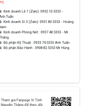
PC
📱 Kinh doanh Lẻ 1 (Zalo): 0932.10.5353 -
Anh.Tuấn
📱 Kinh doanh Sỉ 3 (Zalo): 0931.80.5353 - Hoàng
Nam
📱 Kinh doanh Phòng Nét : 0937.48.5353 - Mr
Thắng
📱 Bộ phận Kỹ Thuật : 0933.74.5353 Anh Tuấn
📱 Bộ phận Bảo Hành : 0908.82.5353 Mr Hùng
Tham gia Fanpage Vi Tính
QUÀ TẶNG TƯNG BỪNG -
Nguyễn Thắng để theo dõi