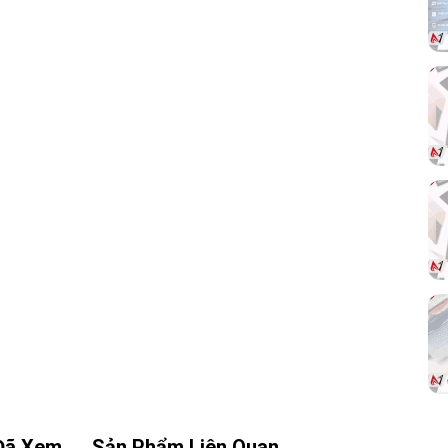
định và liền mạch.
hân
tiết
áng
10-
như
Đã Xem
Sản Phẩm Liên Quan