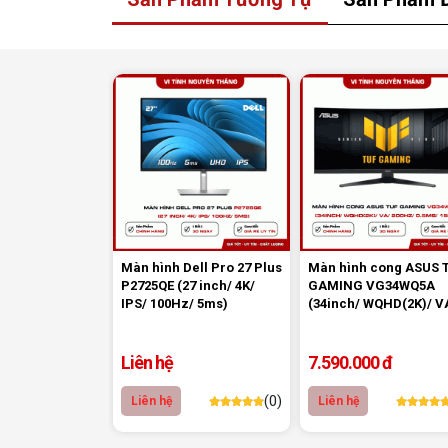
Màn hình Dell Pro 27 Plus
Màn hình cong ASUS 
P2725QE (27 inch/ 4K/
GAMING VG34WQ5A
IPS/ 100Hz/ 5ms)
(34inch/ WQHD(2K)/ V
200Hz/ 0.5ms/ 1500R)
Liên hệ
7.590.000 đ
(0)
Liên hệ
Liên hệ
Màn hình QD-OLED Ai Gaming Vision Pr
nghiệp và người dùng yêu cầu khắt khe về chấ