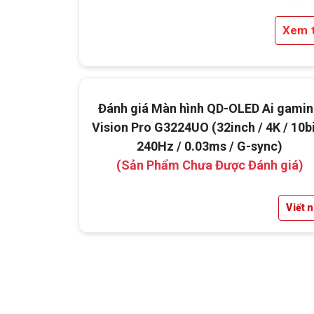
sắc nét đến từng chi tiết.
Xem 
Tỷ lệ tương phản cực đại
1.500.000:1
, độ s
đạt
1.000 nit
, giúp game thủ tận hưởng hình 
chuẩn HDR dù ở môi trường ánh sáng nào.
Đánh giá Màn hình QD-OLED Ai gami
Vision Pro G3224UO (32inch / 4K / 10bi
240Hz / 0.03ms / G-sync)
(Sản Phẩm Chưa Được Đánh giá)
Viết 