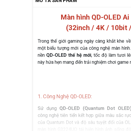
MÔ TẢ SẢN PHẨM
Màn hình QD-OLED Ai
(32inch / 4K / 10bit
Trong thế giới gaming ngày càng khắt khe về 
một biểu tượng mới của công nghệ màn hình.
nền
QD-OLED thế hệ mới
, tốc độ làm tươi l
này hứa hẹn mang đến trải nghiệm chơi game 
1. Công Nghệ QD-OLED:
Sử dụng
QD-OLED (Quantum Dot OLED
công nghệ tiên tiến kết hợp giữa màu sắc rực
của Quantum Dot và độ sâu tuyệt đối của OL
màn hình G3224UO tái hiện hình ảnh sống độ