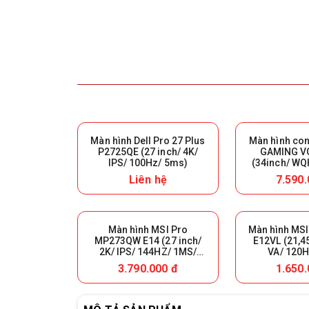
Màn hình Dell Pro 27 Plus
Màn hình co
P2725QE (27 inch/ 4K/
GAMING V
IPS/ 100Hz/ 5ms)
(34inch/ WQ
200Hz/ 0.5
Liên hệ
7.590.
Màn hình MSI Pro
Màn hình MS
MP273QW E14 (27 inch/
E12VL (21,4
2K/ IPS/ 144HZ/ 1MS/
VA/ 120H
LOA)
3.790.000 đ
1.650.