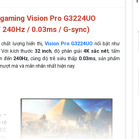
T
 gaming Vision Pro G3224UO
 / 240Hz / 0.03ms / G-sync)
chất lượng hiển thị,
Vision Pro G3224UO
nổi bật như
 Với kích thước
32 inch
, độ phân giải
4K sắc nét
, tấm
ên đến
240Hz
, cùng độ trễ siêu thấp
0.03ms
, sản phẩm
mượt mà và mãn nhãn nhất hiện nay.
)
–
 rỡ
ED,
ng,