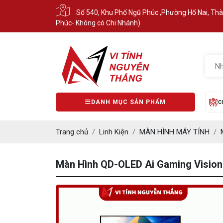
Số 540, Khu Phố Ngũ Phúc ,Phường Hố Nai, Th
Phúc- Không có Chi Nhánh)
DANH MỤC SẢN PHẨM
C
Trang chủ
Linh Kiện
MÀN HÌNH MÁY TÍNH
Màn Hình QD-OLED Ai Gaming Vision P