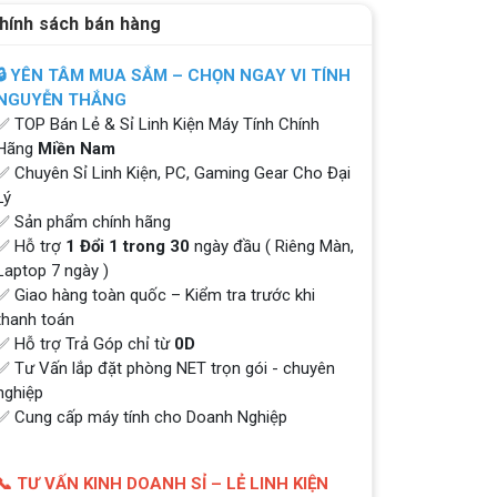
hính sách bán hàng
🔒 YÊN TÂM MUA SẮM – CHỌN NGAY VI TÍNH
NGUYỄN THẮNG
✅ TOP Bán Lẻ & Sỉ Linh Kiện Máy Tính Chính
Hãng
Miền Nam
✅ Chuyên Sỉ Linh Kiện, PC, Gaming Gear Cho Đại
Lý
✅ Sản phẩm chính hãng
✅ Hỗ trợ
1 Đổi 1 trong 30
ngày đầu ( Riêng Màn,
Laptop 7 ngày )
✅ Giao hàng toàn quốc – Kiểm tra trước khi
thanh toán
✅ Hỗ trợ Trả Góp chỉ từ
0D
✅ Tư Vấn lắp đặt phòng NET trọn gói - chuyên
nghiệp
✅ Cung cấp máy tính cho Doanh Nghiệp
📞 TƯ VẤN KINH DOANH SỈ – LẺ LINH KIỆN