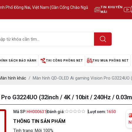
ành Phố Đồng Nai, Việt Nam (Gần Cổng Chào Ngũ
TIN KHUYẾN
MÃI
HÍNH SÁCH BẢO HÀNH
THI CÔNG PHÒNG NET
THU MUA PHÒNG NET
Màn hình khác
Màn hình QD-OLED Ai gaming Vision Pro G3224UO (3
ro G3224UO (32inch / 4K / 10bit / 240Hz / 0.03m
Mã SP:
HH000631
Đánh giá:
Lượt xem:
1650
THÔNG TIN SẢN PHẨM
N
Tình trạng: Mới 100%