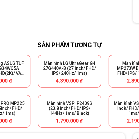
SẢN PHẨM TƯƠNG TỰ
ng ASUS TUF
Màn hình LG UltraGear G4
Màn hìn
G34WQ5A
27G440A-B (27 inch/ FHD/
MP273W E1
HD(2K)/ VA/
IPS/ 240Hz/ 1ms)
FHD/ IPS/
ms/ 1500R)
Màu 
000 đ
4.390.000 đ
2.89
I PRO MP225
Màn hình VSP IP2409S
Màn hình VS
5inch/ FHD/
(23.8 inch/ FHD/ IPS/
inch/ FHD/
z/ 1ms)
144Hz/ 1ms/ Black)
1ms/
000 đ
1.790.000 đ
2.19