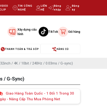
VIDEO
TIN CÔNG
LIÊN
Đăng
Đăng
CLIP
NGHỆ
HỆ
nhập
ký
Xây dựng cấu
TikTok
Giỏ hàng
hình
THANH TOÁN & TRẢ GÓP
HÀNG CŨ
2inch / 4K / 10bit / 240Hz / 0.03ms / G-sync)
s / G-Sync)
Giao Hàng Toàn Quốc - 1 Đổi 1 Trong 30
gày - Nâng Cấp Thu Mua Phòng Net