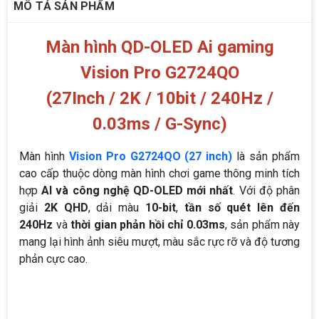
MÔ TẢ SẢN PHẨM
Màn hình QD-OLED Ai gaming
Vision Pro G2724QO
(27Inch / 2K / 10bit / 240Hz /
0.03ms / G-Sync)
Màn hình
Vision Pro G2724QO (27 inch)
là sản phẩm
cao cấp thuộc dòng màn hình chơi game thông minh tích
hợp
AI và công nghệ QD-OLED mới nhất
. Với độ phân
giải
2K QHD
, dải màu
10-bit
,
tần số quét lên đến
240Hz
và
thời gian phản hồi chỉ 0.03ms
, sản phẩm này
mang lại hình ảnh siêu mượt, màu sắc rực rỡ và độ tương
phản cực cao.