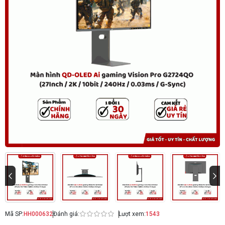
Mã SP:
HH000632
Đánh giá:
Lượt xem:
1543