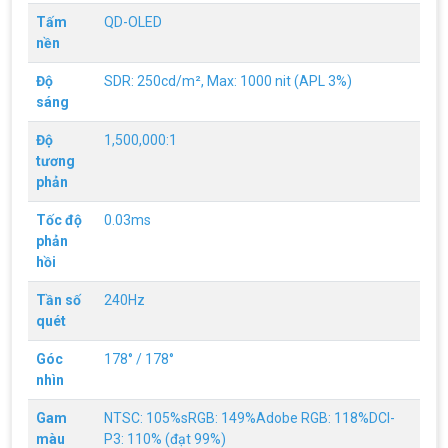
Tấm
QD-OLED
nền
Độ
SDR: 250cd/m², Max: 1000 nit (APL 3%)
sáng
Độ
1,500,000:1
tương
phản
Tốc độ
0.03ms
phản
hồi
Tần số
240Hz
quét
Góc
178° / 178°
nhìn
Gam
NTSC: 105%sRGB: 149%Adobe RGB: 118%DCI-
màu
P3: 110% (đạt 99%)