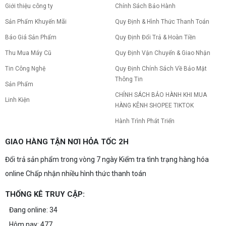
Giới thiệu công ty
Chính Sách Bảo Hành
hiệu năng chơi game vượt trội. Khám phá chi tiết
ngay!
Sản Phẩm Khuyến Mãi
Quy Định & Hình Thức Thanh Toán
10 Nguyên nhân khiến PC gaming bị tụt
FPS thường gặp
Báo Giá Sản Phẩm
Quy Định Đổi Trả & Hoàn Tiền
PC gaming bị tụt FPS sau một thời gian? Tìm hiểu
Thu Mua Máy Cũ
Quy Định Vận Chuyển & Giao Nhận
10 nguyên nhân khiến máy tụt FPS khi chơi game
và cách kiểm tra, khắc phục từng bước tại Vi Tính
Tin Công Nghệ
Quy Định Chính Sách Về Bảo Mật
Nguyễn Thắng.
Thông Tin
Sản Phẩm
NVIDIA Hoãn Ra Mắt Dòng RTX 50
SUPER: Card Đã Tới Tay Đối Tác Nhưng
CHÍNH SÁCH BẢO HÀNH KHI MUA
Linh Kiện
"Mắc Kẹt" Vì Giá RAM GDDR7 3GB
HÀNG KÊNH SHOPEE TIKTOK
NVIDIA đột ngột tạm hoãn ra mắt dòng card đồ
họa GeForce RTX 50 SUPER dù sản phẩm đã cập
Hành Trình Phát Triển
bến nhà máy của các đối tác. Nguyên nhân chính
bắt nguồn từ mức giá "đắt đỏ" của các chip bộ
nhớ GDDR7 3GB, khi chi phí cao gấp 3 lần so với
GIAO HÀNG TẬN NƠI HỎA TỐC 2H
Build PC gaming 30 triệu: Cấu hình
phiên bản 2GB tiêu chuẩn. Cùng khám phá chi tiết
khủng, đáng xuống tiền
4 mẫu card bị ảnh hưởng, bài toán kinh tế của
Đổi trả sản phẩm trong vòng 7 ngày Kiểm tra tình trạng hàng hóa
NVIDIA và lời khuyên mua sắm dành cho game
Bạn đang tìm cấu hình build PC gaming 30 triệu
thủ vào lúc này!
siêu mạnh mẽ? Xem ngay gợi ý những bộ máy
online Chấp nhận nhiều hình thức thanh toán
chơi game cấu hình đỉnh cao, đáng xuống tiền.
THỐNG KÊ TRUY CẬP:
Build PC gaming 20 triệu: Chiến game,
Đang online: 34
làm đồ họa thoải mái
Build PC gaming 20 triệu nên chọn cấu hình nào
Hôm nay: 477