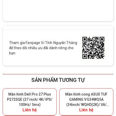
Tham gia Fanpage Vi Tính Nguyễn Thắng
để theo dõi nhiều ưu đãi dành riêng cho
bạn
SẢN PHẨM TƯƠNG TỰ
Màn hình Dell Pro 27 Plus
Màn hình cong ASUS TUF
P2725QE (27 inch/ 4K/ IPS/
GAMING VG34WQ5A
100Hz/ 5ms)
(34inch/ WQHD(2K)/ VA/
Liên hệ
Liên hệ
200Hz/ 0.5ms/ 1500R)