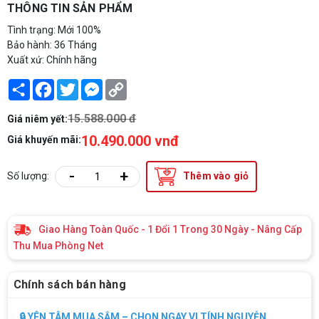
THÔNG TIN SẢN PHẨM
Tình trạng: Mới 100%
Bảo hành: 36 Tháng
Xuất xứ: Chính hãng
Share
Facebook
Twitter
Messenger
Copy
Link
15.588.000 đ
Giá niêm yết:
10.490.000 vnđ
Giá khuyến mãi:
-
+
Số lượng:
Thêm vào giỏ
Giao Hàng Toàn Quốc - 1 Đổi 1 Trong 30 Ngày - Nâng Cấp
Thu Mua Phòng Net
Chính sách bán hàng
🔒 YÊN TÂM MUA SẮM – CHỌN NGAY VI TÍNH NGUYỄN