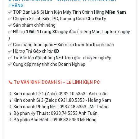
THẮNG
✅ TOP Bán Lẻ & Sỉ Linh Kiện Máy Tính Chính Hãng
Miền Nam
✅ Chuyên Sỉ Linh Kiện, PC, Gaming Gear Cho Đại Lý
✅ Sản phẩm chính hãng
✅ Hỗ trợ
1 Đổi 1 trong 30
ngày đầu ( Riêng Màn, Laptop 7 ngày
)
✅ Giao hàng toàn quốc – Kiểm tra trước khi thanh toán
✅ Hỗ trợ Trả Góp chỉ từ
0D
✅ Tư Vấn lắp đặt phòng NET trọn gói - chuyên nghiệp
✅ Cung cấp máy tính cho Doanh Nghiệp
📞 TƯ VẤN KINH DOANH SỈ – LẺ LINH KIỆN PC
📱 Kinh doanh Lẻ 1 (Zalo): 0932.10.5353 - Anh.Tuấn
📱 Kinh doanh Sỉ 3 (Zalo): 0931.80.5353 - Hoàng Nam
📱 Kinh doanh Phòng Nét : 0937.48.5353 - Mr Thắng
📱 Bộ phận Kỹ Thuật : 0933.74.5353 Anh Tuấn
📱 Bộ phận Bảo Hành : 0908.82.5353 Mr Hùng