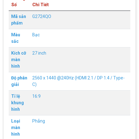
Số
Chi Tiết
Mã sản
G2724QO
phẩm
Màu
Bạc
sắc
Kích cỡ
27 inch
màn
hình
Độ phân
2560 x 1440 @240Hz (HDMI 2.1 / DP 1.4 / Type-
giải
C)
Tỉ lệ
16:9
khung
hình
Loại
Phẳng
màn
hình