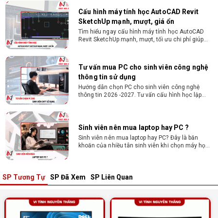
giật lag.
Tư vấn mua PC cho sinh viên công nghệ
thông tin sử dụng
Hướng dẫn chọn PC cho sinh viên công nghệ
thông tin 2026 -2027. Tư vấn cấu hình học lập
trình, chạy Docker, máy ảo, Android Studio tối ưu
chi phí.
Sinh viên nên mua laptop hay PC ?
Sinh viên nên mua laptop hay PC? Đây là băn
khoăn của nhiều tân sinh viên khi chọn máy học
tập. Xem ngay phân tích để chọn thiết bị chuẩn
ngành, hợp túi tiền!
Laptop Sinh Viên 15–20 Triệu 2026: Cấu
Hình Nào Đáng Tiền?
Tìm laptop sinh viên 15–20 triệu phù hợp ngành
học năm 2026? Khám phá cách chọn cấu hình,
RAM, SSD, màn hình và khả năng nâng cấp hợp lý.
SP Tương Tự
SP Đã Xem
SP Liên Quan
Tổng hợp 7 laptop sinh viên dưới 15 triệu
nên mua
Bạn tìm laptop cho sinh viên dưới 15 triệu mượt
mà, bền bỉ? Xem ngay gợi ý các thương hiệu
laptop bền, cấu hình mạnh cho sinh viên sử dụng