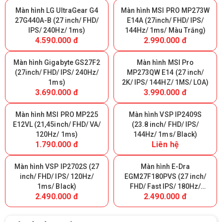
Màn hình LG UltraGear G4
Màn hình MSI PRO MP273W
27G440A-B (27 inch/ FHD/
E14A (27inch/ FHD/ IPS/
IPS/ 240Hz/ 1ms)
144Hz/ 1ms/ Màu Trắng)
4.590.000 đ
2.990.000 đ
Màn hình Gigabyte GS27F2
Màn hình MSI Pro
(27inch/ FHD/ IPS/ 240Hz/
MP273QW E14 (27 inch/
1ms)
2K/ IPS/ 144HZ/ 1MS/ LOA)
3.690.000 đ
3.990.000 đ
Màn hình MSI PRO MP225
Màn hình VSP IP2409S
E12VL (21,45inch/ FHD/ VA/
(23.8 inch/ FHD/ IPS/
120Hz/ 1ms)
144Hz/ 1ms/ Black)
1.790.000 đ
Liên hệ
Màn hình VSP IP2702S (27
Màn hình E-Dra
inch/ FHD/ IPS/ 120Hz/
EGM27F180PVS (27 inch/
1ms/ Black)
FHD/ Fast IPS/ 180Hz/
2.490.000 đ
2.490.000 đ
0.5ms)