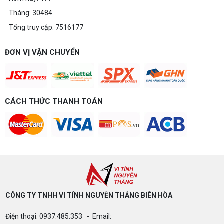
để chơi mượt 1080p và 2K? Nguyễn Thắng tư vấn
chi tiết CPU, VGA, RAM, nguồn theo đúng nhu cầu
Tháng: 30484
chơi game của bạn.
Tổng truy cập: 7516177
Build PC gaming 15 triệu chơi được
game gì? Gợi ý cấu hình dễ nâng cấp
ĐƠN VỊ VẬN CHUYỂN
Build PC gaming 15 triệu chơi được game gì? Vi
tính Nguyễn Thắng gợi ý cấu hình esports mượt,
dễ nâng cấp CPU/VGA sau này, tư vấn miễn phí
theo đúng ngân sách.
Build PC Gaming theo ngân sách từ 10
đến 40 triệu
CÁCH THỨC THANH TOÁN
Build PC gaming theo ngân sách từ 10-40 triệu:
cách phân bổ CPU, GPU, RAM hợp lý, chọn
Intel/AMD và tránh sai tương thích. Tư vấn miễn
phí tại Vi tính Nguyễn Thắng.
LÊN ĐỜI PC MÙA HÈ CÙNG COMBO
GIGABYTE & INTEL CORE ULTRA 200S
PLUS – NHẬN VOUCHER ĐẾN 800K
CÔNG TY TNHH VI TÍNH NGUYỄN THẮNG BIÊN HÒA​
Thông báo v/v sử dụng phần mềm bản
Điện thoại: 0937.485.353 - Email:
quyền ( Vi tính Nguyễn Thắng)