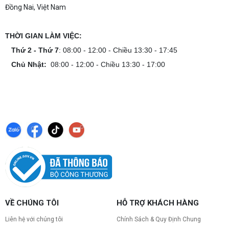
tối ưu chi phí. Xem ngay hướng dẫn tại đây
Đồng Nai, Việt Nam
Cách kiểm tra tương thích linh kiện PC
dễ hiểu
THỜI GIAN LÀM VIỆC:
Hướng dẫn kiểm tra tương thích linh kiện PC trước
Thứ 2 - Thứ 7
: 08:00 - 12:00 - Chiều 13:30 - 17:45
khi build: socket CPU mainboard, chuẩn RAM,
nguồn cho VGA và kích thước case. Có checklist
Chủ Nhật:
08:00 - 12:00 - Chiều 13:30 - 17:00
copy nhanh.
Nâng cấp PC nên ưu tiên nâng gì trước ?
Nâng cấp pc nên nâng gì trước để tối ưu chi phí và
tăng hiệu năng tối đa? Xem ngay thứ tự ưu tiên
nâng cấp linh kiện PC chi tiết trong bài viết này!
PC gaming nóng quạt kêu to: Nguyên
nhân và Cách khắc phục
Tình trạng PC gaming nóng quạt kêu to khiến
máy giật lag, giảm tuổi thọ? Tìm hiểu ngay
nguyên nhân và cách khắc phục hiệu quả để máy
hoạt động êm ái.
CPU AMD Ryzen 7 7700X3D full box mới
VỀ CHÚNG TÔI
HỖ TRỢ KHÁCH HÀNG
ra mắt: Nhanh, Mạnh, Giá tốt
Liên hệ với chúng tôi
Chính Sách & Quy Định Chung
CPU AMD Ryzen 7 7700X3D chính thức ra mắt
với công nghệ 3D V-Cache đỉnh cao, mang lại