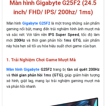
Màn hình Gigabyte G25F2 (24.5
inch/ FHD/ IPS/ 200hz/ 1ms)
Màn hình
Gigabyte G25F2
là một trong những sản phẩm
gaming nổi bật, mang đến trải nghiệm hình ảnh mượt mà
và sắc nét. Với tấm nền
IPS Super Speed
, tốc độ làm
mới
200Hz
và thời gian phản hồi
1ms GTG
, sản phẩm
này hứa hẹn sẽ tối ưu hóa hiệu suất chơi game của bạn.
1. Trải Nghiệm Chơi Game Mượt Mà
Màn hình Gigabyte
G25F2
trang bị
tần số quét 200Hz
và
thời gian phản hồi 1ms (GTG)
, giúp giảm hiện tượng
xé hình, giật lag, mang lại trải nghiệm gaming mượt mà
và phản hồi nhanh.