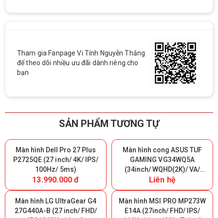
Tham gia Fanpage Vi Tính Nguyễn Thắng
để theo dõi nhiều ưu đãi dành riêng cho
bạn
SẢN PHẨM TƯƠNG TỰ
Màn hình Dell Pro 27 Plus
Màn hình cong ASUS TUF
P2725QE (27 inch/ 4K/ IPS/
GAMING VG34WQ5A
100Hz/ 5ms)
(34inch/ WQHD(2K)/ VA/
13.990.000 đ
Liên hệ
200Hz/ 0.5ms/ 1500R)
Màn hình LG UltraGear G4
Màn hình MSI PRO MP273W
27G440A-B (27 inch/ FHD/
E14A (27inch/ FHD/ IPS/