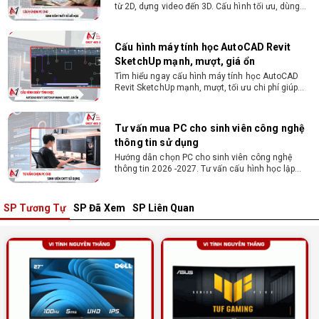
từ 2D, dựng video đến 3D. Cấu hình tối ưu, dùng
bền 4 năm đại học. Tư vấn lắp đặt tại Vi Tính
Nguyễn Thắng.
Cấu hình máy tính học AutoCAD Revit
SketchUp mạnh, mượt, giá ổn
Tìm hiểu ngay cấu hình máy tính học AutoCAD
Revit SketchUp mạnh, mượt, tối ưu chi phí giúp
dân thiết kế, kiến trúc vận hành mượt mà, không
giật lag.
Tư vấn mua PC cho sinh viên công nghệ
thông tin sử dụng
Hướng dẫn chọn PC cho sinh viên công nghệ
thông tin 2026 -2027. Tư vấn cấu hình học lập
trình, chạy Docker, máy ảo, Android Studio tối ưu
chi phí.
SP Tương Tự
SP Đã Xem
SP Liên Quan
Sinh viên nên mua laptop hay PC ?
Sinh viên nên mua laptop hay PC? Đây là băn
khoăn của nhiều tân sinh viên khi chọn máy học
tập. Xem ngay phân tích để chọn thiết bị chuẩn
ngành, hợp túi tiền!
Laptop Sinh Viên 15–20 Triệu 2026: Cấu
Hình Nào Đáng Tiền?