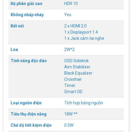
Độ phân giải cao
HDR 10
Không nhấp nháy
Yes
Kết nối
2 x HDMI 2.0
1 x Displayport 1.4
1 x Jack cắm tai nghe
Loa
2W*2
Tính năng độc đáo
OSD Sidekick
Aim Stabilizer
Black Equalizer
Crosshair
Timer
Smart OD
Loại nguồn điện
Tích hợp bảng nguồn
Tiêu thụ điện năng
18W **
Chế độ tiết kiệm điện
0.5W