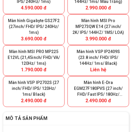
IPS/ 240Hz/ 1ms)
144Hz/ 1ms/ Màu Trắng)
4.590.000 đ
2.990.000 đ
Màn hình Gigabyte GS27F2
Màn hình MSI Pro
(27inch/ FHD/ IPS/ 240Hz/
MP273QW E14 (27 inch/
1ms)
2K/ IPS/ 144HZ/ 1MS/ LOA)
3.690.000 đ
3.990.000 đ
Màn hình MSI PRO MP225
Màn hình VSP IP2409S
E12VL (21,45inch/ FHD/ VA/
(23.8 inch/ FHD/ IPS/
120Hz/ 1ms)
144Hz/ 1ms/ Black)
1.790.000 đ
Liên hệ
Màn hình VSP IP2702S (27
Màn hình E-Dra
inch/ FHD/ IPS/ 120Hz/
EGM27F180PVS (27 inch/
1ms/ Black)
FHD/ Fast IPS/ 180Hz/
2.490.000 đ
2.490.000 đ
0.5ms)
MÔ TẢ SẢN PHẨM