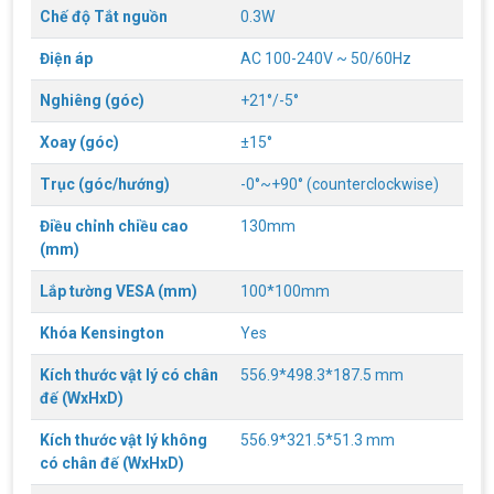
Chế độ Tắt nguồn
0.3W
Điện áp
AC 100-240V ~ 50/60Hz
Nghiêng (góc)
+21°/-5°
Xoay (góc)
±15°
Top 18 tựa game PC huyền thoại gắn liền
Trục (góc/hướng)
-0°~+90° (counterclockwise)
với tuổi thơ của game thủ Việt vào những
năm 2000
Điều chỉnh chiều cao
130mm
Top 18 tựa game PC huyền thoại gắn liền với tuổi
thơ của game thủ Việt vào những năm 2000
(mm)
Lắp tường VESA (mm)
100*100mm
Hãng ASRock Công Bố 2 dòng Card Đồ
Họa AMD Radeon™ RX 6600 XT
Khóa Kensington
Yes
ASRock Công Bố Series Cạc Đồ Họa AMD
Radeon™ RX 6600 XT Cung Cấp Hiệu Suất Chơi
Kích thước vật lý có chân
556.9*498.3*187.5 mm
Game 1080p Tối Ưu
đế (WxHxD)
Nên Hay Không Dùng Tivi Thay Cho Màn
Kích thước vật lý không
556.9*321.5*51.3 mm
Hình Máy Tính?
có chân đế (WxHxD)
Nhiều người dùng băn khoăn trong việc có nên sử