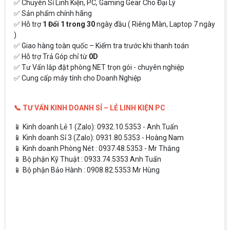
✅ Chuyên Sỉ Linh Kiện, PC, Gaming Gear Cho Đại Lý
✅ Sản phẩm chính hãng
✅ Hỗ trợ
1 Đổi 1 trong 30
ngày đầu ( Riêng Màn, Laptop 7 ngày
)
✅ Giao hàng toàn quốc – Kiểm tra trước khi thanh toán
✅ Hỗ trợ Trả Góp chỉ từ
0D
✅ Tư Vấn lắp đặt phòng NET trọn gói - chuyên nghiệp
✅ Cung cấp máy tính cho Doanh Nghiệp
📞 TƯ VẤN KINH DOANH SỈ – LẺ LINH KIỆN PC
📱 Kinh doanh Lẻ 1 (Zalo): 0932.10.5353 - Anh.Tuấn
📱 Kinh doanh Sỉ 3 (Zalo): 0931.80.5353 - Hoàng Nam
📱 Kinh doanh Phòng Nét : 0937.48.5353 - Mr Thắng
📱 Bộ phận Kỹ Thuật : 0933.74.5353 Anh Tuấn
📱 Bộ phận Bảo Hành : 0908.82.5353 Mr Hùng