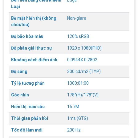
Đèn nền bảng điều khiển/
Edge
Loại
Bề mặt hiển thị (không
Non-glare
chói/lóa)
Độ bão hòa màu
120% sRGB
Độ phân giải thực sự
1920 x 1080(FHD)
Khoảng cách điểm ảnh
0.0944X 0.2802
Độ sáng
300 cd/m2 (TYP)
Tỷ lệ tương phản
1000:01:00
Góc nhìn
178°(H)/178°(V)
Hiển thị màu sắc
16.7M
Thời gian phản hồi
1ms (GTG)
Tốc độ làm mới
200 Hz