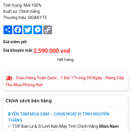
Tình trạng: Mới 100%
Xuất xứ: Chính hãng
Thương hiệu: GIGABYTE
Share
Facebook
Twitter
Messenger
Copy
Link
Giá niêm yết:
2.590.000 vnđ
Giá khuyến mãi:
Hết hàng
Giao Hàng Toàn Quốc - 1 Đổi 1 Trong 30 Ngày - Nâng Cấp
Thu Mua Phòng Net
Chính sách bán hàng
🔒 YÊN TÂM MUA SẮM – CHỌN NGAY VI TÍNH NGUYỄN
THẮNG
✅ TOP Bán Lẻ & Sỉ Linh Kiện Máy Tính Chính Hãng
Miền Nam