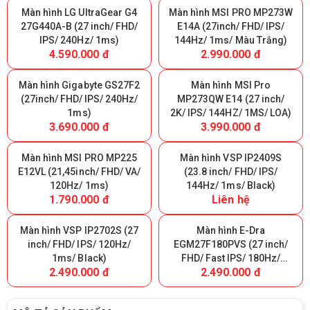
Màn hình LG UltraGear G4
Màn hình MSI PRO MP273W
27G440A-B (27 inch/ FHD/
E14A (27inch/ FHD/ IPS/
IPS/ 240Hz/ 1ms)
144Hz/ 1ms/ Màu Trắng)
4.590.000 đ
2.990.000 đ
Màn hình Gigabyte GS27F2
Màn hình MSI Pro
(27inch/ FHD/ IPS/ 240Hz/
MP273QW E14 (27 inch/
1ms)
2K/ IPS/ 144HZ/ 1MS/ LOA)
3.690.000 đ
3.990.000 đ
Màn hình MSI PRO MP225
Màn hình VSP IP2409S
E12VL (21,45inch/ FHD/ VA/
(23.8 inch/ FHD/ IPS/
120Hz/ 1ms)
144Hz/ 1ms/ Black)
1.790.000 đ
Liên hệ
Màn hình VSP IP2702S (27
Màn hình E-Dra
inch/ FHD/ IPS/ 120Hz/
EGM27F180PVS (27 inch/
1ms/ Black)
FHD/ Fast IPS/ 180Hz/
2.490.000 đ
2.490.000 đ
0.5ms)