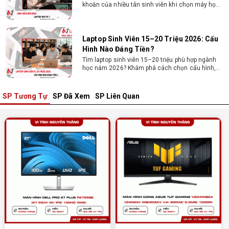
khoăn của nhiều tân sinh viên khi chọn máy học
tập. Xem ngay phân tích để chọn thiết bị chuẩn
ngành, hợp túi tiền!
Laptop Sinh Viên 15–20 Triệu 2026: Cấu
Hình Nào Đáng Tiền?
Tìm laptop sinh viên 15–20 triệu phù hợp ngành
học năm 2026? Khám phá cách chọn cấu hình,
RAM, SSD, màn hình và khả năng nâng cấp hợp lý.
SP Tương Tự
SP Đã Xem
SP Liên Quan
Tổng hợp 7 laptop sinh viên dưới 15 triệu
nên mua
Bạn tìm laptop cho sinh viên dưới 15 triệu mượt
mà, bền bỉ? Xem ngay gợi ý các thương hiệu
laptop bền, cấu hình mạnh cho sinh viên sử dụng
4 năm đại học.
Dịch vụ build PC đồ họa tại Đồng Nai theo
yêu cầu, giá tốt, uy tín
Dịch vụ build PC đồ họa tại Đồng Nai theo yêu
cầu uy tín, tối ưu cấu hình xử lý 3D và dựng video
mượt mà. Đăng ký nhận tư vấn và báo giá chi tiết
ngay.
10+ Mẫu laptop học sinh, sinh viên nên
mua 2026