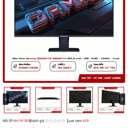
Mã SP:
HH191359
Đánh giá:
Lượt xem:
639