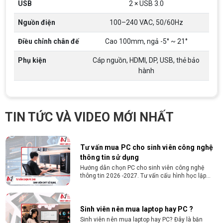
triệu đồng - Thủ tục cực kì đơn giản: bản sao
USB
2 × USB 3.0
CMND và Hộ khẩu - Xét duyệt nhanh chóng trong
vòng 10 phút
Nguồn điện
100–240 VAC, 50/60Hz
Cách chọn PC cho sinh viên thiết kế đồ
Điều chỉnh chân đế
Cao 100mm, ngả -5° ~ 21°
họa từ 2D, dựng video đến 3D
Hướng dẫn chọn PC cho sinh viên thiết kế đồ họa
Phụ kiện
Cáp nguồn, HDMI, DP, USB, thẻ bảo
từ 2D, dựng video đến 3D. Cấu hình tối ưu, dùng
bền 4 năm đại học. Tư vấn lắp đặt tại Vi Tính
hành
Nguyễn Thắng.
Cấu hình máy tính học AutoCAD Revit
SketchUp mạnh, mượt, giá ổn
Tìm hiểu ngay cấu hình máy tính học AutoCAD
TIN TỨC VÀ VIDEO MỚI NHẤT
Revit SketchUp mạnh, mượt, tối ưu chi phí giúp
dân thiết kế, kiến trúc vận hành mượt mà, không
giật lag.
Tư vấn mua PC cho sinh viên công nghệ
thông tin sử dụng
Hướng dẫn chọn PC cho sinh viên công nghệ
thông tin 2026 -2027. Tư vấn cấu hình học lập
trình, chạy Docker, máy ảo, Android Studio tối ưu
chi phí.
Sinh viên nên mua laptop hay PC ?
Sinh viên nên mua laptop hay PC? Đây là băn