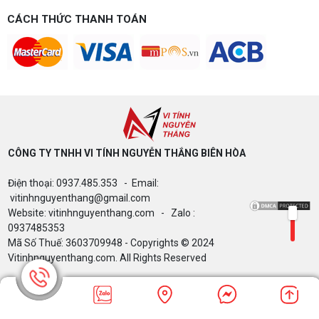
đến 40 triệu
CÁCH THỨC THANH TOÁN
Build PC gaming theo ngân sách từ 10-40 triệu:
cách phân bổ CPU, GPU, RAM hợp lý, chọn
Intel/AMD và tránh sai tương thích. Tư vấn miễn
phí tại Vi tính Nguyễn Thắng.
LÊN ĐỜI PC MÙA HÈ CÙNG COMBO
GIGABYTE & INTEL CORE ULTRA 200S
PLUS – NHẬN VOUCHER ĐẾN 800K
CÔNG TY TNHH VI TÍNH NGUYỄN THẮNG BIÊN HÒA​
Thông báo v/v sử dụng phần mềm bản
Điện thoại: 0937.485.353 - Email:
quyền ( Vi tính Nguyễn Thắng)
vitinhnguyenthang@gmail.com
Website: vitinhnguyenthang.com - Zalo :
0937485353
Mã Số Thuế: 3603709948 - Copyrights © 2024
Bảng giá Cài Đặt WinDow Trial Phần
Vitinhnguyenthang.com. All Rights Reserved
Mềm Vi Tính Nguyễn Thắng