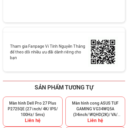
Tham gia Fanpage Vi Tính Nguyễn Thắng
để theo dõi nhiều ưu đãi dành riêng cho
bạn
SẢN PHẨM TƯƠNG TỰ
Màn hình Dell Pro 27 Plus
Màn hình cong ASUS TUF
P2725QE (27 inch/ 4K/ IPS/
GAMING VG34WQ5A
100Hz/ 5ms)
(34inch/ WQHD(2K)/ VA/
Liên hệ
Liên hệ
200Hz/ 0.5ms/ 1500R)