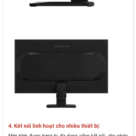
4. Kết nối linh hoạt cho nhiều thiết bị:
Màn hình được trang bị đa dạng cổng kết nối, cho phép