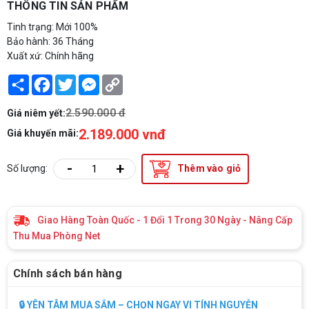
THÔNG TIN SẢN PHẨM
Tinh trạng: Mới 100%
Bảo hành: 36 Tháng
Xuất xứ: Chính hãng
Share
Facebook
Twitter
Messenger
Copy
Link
2.590.000 đ
Giá niêm yết:
2.189.000 vnđ
Giá khuyến mãi:
-
+
Số lượng:
Thêm vào giỏ
Giao Hàng Toàn Quốc - 1 Đổi 1 Trong 30 Ngày - Nâng Cấp
Thu Mua Phòng Net
Chính sách bán hàng
🔒 YÊN TÂM MUA SẮM – CHỌN NGAY VI TÍNH NGUYỄN