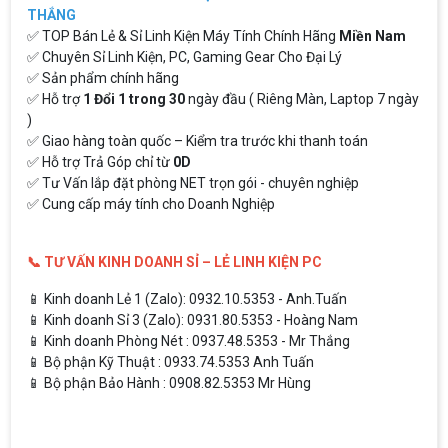
THẮNG
✅ TOP Bán Lẻ & Sỉ Linh Kiện Máy Tính Chính Hãng
Miền Nam
✅ Chuyên Sỉ Linh Kiện, PC, Gaming Gear Cho Đại Lý
✅ Sản phẩm chính hãng
✅ Hỗ trợ
1 Đổi 1 trong 30
ngày đầu ( Riêng Màn, Laptop 7 ngày
)
✅ Giao hàng toàn quốc – Kiểm tra trước khi thanh toán
✅ Hỗ trợ Trả Góp chỉ từ
0D
✅ Tư Vấn lắp đặt phòng NET trọn gói - chuyên nghiệp
✅ Cung cấp máy tính cho Doanh Nghiệp
📞 TƯ VẤN KINH DOANH SỈ – LẺ LINH KIỆN PC
📱 Kinh doanh Lẻ 1 (Zalo): 0932.10.5353 - Anh.Tuấn
📱 Kinh doanh Sỉ 3 (Zalo): 0931.80.5353 - Hoàng Nam
📱 Kinh doanh Phòng Nét : 0937.48.5353 - Mr Thắng
📱 Bộ phận Kỹ Thuật : 0933.74.5353 Anh Tuấn
📱 Bộ phận Bảo Hành : 0908.82.5353 Mr Hùng