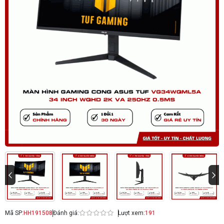
Mã SP:
HH191508
Đánh giá:
Lượt xem:
191