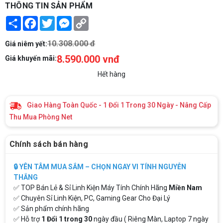
THÔNG TIN SẢN PHẨM
Share
Facebook
Twitter
Messenger
Copy
Link
10.308.000 đ
Giá niêm yết:
8.590.000 vnđ
Giá khuyến mãi:
Hết hàng
Giao Hàng Toàn Quốc - 1 Đổi 1 Trong 30 Ngày - Nâng Cấp
Thu Mua Phòng Net
Chính sách bán hàng
🔒 YÊN TÂM MUA SẮM – CHỌN NGAY VI TÍNH NGUYỄN
THẮNG
✅ TOP Bán Lẻ & Sỉ Linh Kiện Máy Tính Chính Hãng
Miền Nam
✅ Chuyên Sỉ Linh Kiện, PC, Gaming Gear Cho Đại Lý
✅ Sản phẩm chính hãng
✅ Hỗ trợ
1 Đổi 1 trong 30
ngày đầu ( Riêng Màn, Laptop 7 ngày