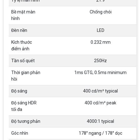
Bề mặt màn
Chống chói
hình
Đèn nền
LED
Kích thước
0.232 mm
điểm ảnh
Tần số quét
250Hz
Thời gian phản
1ms GTG, 0.5ms minimum
hồi
Độ sáng
400 cd/m² typical
Độ sáng HDR
400 cd/m² peak
tối đa
Độ tương phản
4000:1 typical
Góc nhìn
178° ngang / 178° dọc
Top 18 tựa game PC huyền thoại gắn liền
với tuổi thơ của game thủ Việt vào những