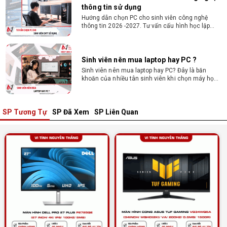
thông tin sử dụng
Hướng dẫn chọn PC cho sinh viên công nghệ
thông tin 2026 -2027. Tư vấn cấu hình học lập
trình, chạy Docker, máy ảo, Android Studio tối ưu
chi phí.
Sinh viên nên mua laptop hay PC ?
Sinh viên nên mua laptop hay PC? Đây là băn
khoăn của nhiều tân sinh viên khi chọn máy học
tập. Xem ngay phân tích để chọn thiết bị chuẩn
ngành, hợp túi tiền!
SP Tương Tự
SP Đã Xem
SP Liên Quan
Laptop Sinh Viên 15–20 Triệu 2026: Cấu
Hình Nào Đáng Tiền?
Tìm laptop sinh viên 15–20 triệu phù hợp ngành
học năm 2026? Khám phá cách chọn cấu hình,
RAM, SSD, màn hình và khả năng nâng cấp hợp lý.
Tổng hợp 7 laptop sinh viên dưới 15 triệu
nên mua
Bạn tìm laptop cho sinh viên dưới 15 triệu mượt
mà, bền bỉ? Xem ngay gợi ý các thương hiệu
laptop bền, cấu hình mạnh cho sinh viên sử dụng
4 năm đại học.