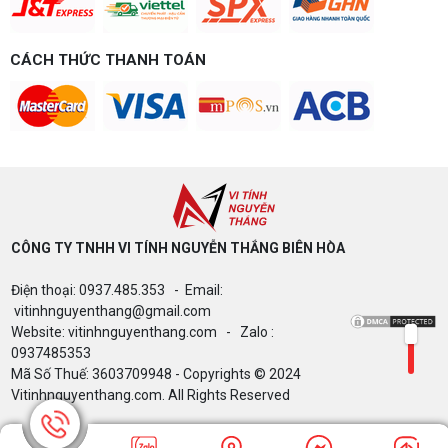
chơi game của bạn.
Build PC gaming 15 triệu chơi được
game gì? Gợi ý cấu hình dễ nâng cấp
CÁCH THỨC THANH TOÁN
Build PC gaming 15 triệu chơi được game gì? Vi
tính Nguyễn Thắng gợi ý cấu hình esports mượt,
dễ nâng cấp CPU/VGA sau này, tư vấn miễn phí
theo đúng ngân sách.
Build PC Gaming theo ngân sách từ 10
đến 40 triệu
Build PC gaming theo ngân sách từ 10-40 triệu:
cách phân bổ CPU, GPU, RAM hợp lý, chọn
Intel/AMD và tránh sai tương thích. Tư vấn miễn
phí tại Vi tính Nguyễn Thắng.
CÔNG TY TNHH VI TÍNH NGUYỄN THẮNG BIÊN HÒA​
LÊN ĐỜI PC MÙA HÈ CÙNG COMBO
Điện thoại: 0937.485.353 - Email:
GIGABYTE & INTEL CORE ULTRA 200S
PLUS – NHẬN VOUCHER ĐẾN 800K
vitinhnguyenthang@gmail.com
Website: vitinhnguyenthang.com - Zalo :
0937485353
Mã Số Thuế: 3603709948 - Copyrights © 2024
Thông báo v/v sử dụng phần mềm bản
Vitinhnguyenthang.com. All Rights Reserved
quyền ( Vi tính Nguyễn Thắng)