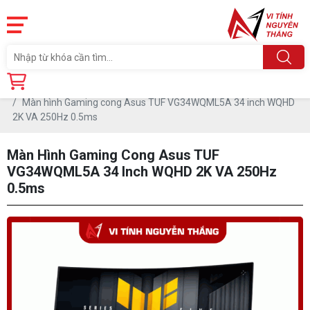
Trang chủ
Linh Kiện
MÀN HÌNH MÁY TÍNH
Màn hình Asus
Màn hình Gaming cong Asus TUF VG34WQML5A 34 inch WQHD
2K VA 250Hz 0.5ms
Màn Hình Gaming Cong Asus TUF
VG34WQML5A 34 Inch WQHD 2K VA 250Hz
0.5ms