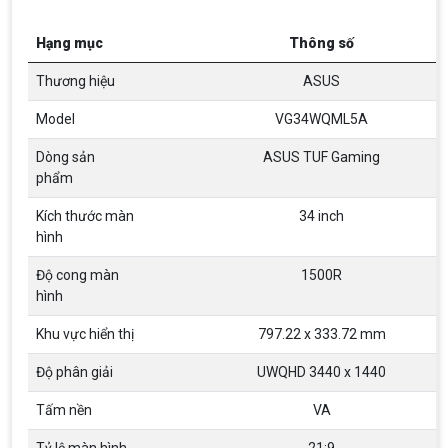
Hạng mục
Thông số
Thương hiệu
ASUS
Model
VG34WQML5A
Dòng sản
ASUS TUF Gaming
phẩm
Kích thước màn
34 inch
hình
Độ cong màn
1500R
hình
Khu vực hiển thị
797.22 x 333.72 mm
Độ phân giải
UWQHD 3440 x 1440
Tấm nền
VA
Tỷ lệ màn hình
21:9