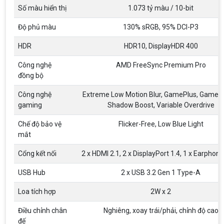
Số màu hiển thị
1.073 tỷ màu / 10-bit
năm 2000
Top 18 tựa game PC huyền thoại gắn liền với tuổi
thơ của game thủ Việt vào những năm 2000
Độ phủ màu
130% sRGB, 95% DCI-P3
HDR
HDR10, DisplayHDR 400
Hãng ASRock Công Bố 2 dòng Card Đồ
Họa AMD Radeon™ RX 6600 XT
Công nghệ
AMD FreeSync Premium Pro
ASRock Công Bố Series Cạc Đồ Họa AMD
Radeon™ RX 6600 XT Cung Cấp Hiệu Suất Chơi
đồng bộ
Game 1080p Tối Ưu
Công nghệ
Extreme Low Motion Blur, GamePlus, GameVi
Nên Hay Không Dùng Tivi Thay Cho Màn
gaming
Shadow Boost, Variable Overdrive
Hình Máy Tính?
Chế độ bảo vệ
Flicker-Free, Low Blue Light
Nhiều người dùng băn khoăn trong việc có nên sử
dụng tivi để làm màn hình máy tính hay không? Vì
mắt
giữa màn hình máy tính và tivi có rất nhiều sự
khác biệt, nên chúng ta cần cân nhắc trước khi
Cổng kết nối
2 x HDMI 2.1, 2 x DisplayPort 1.4, 1 x Earphon
chọn thiết bị này thay thế thiết bị kia
ĐIỀU KIỆN TRẢ GÓP HOME CREDIT TẠI VI
TÍNH NGUYỄN THẮNG
USB Hub
2 x USB 3.2 Gen 1 Type-A
1. Điều kiện trả góp Công dân Việt Nam, độ tuổi
20-60 (nam), 20-55 (nữ). Có CCCD/Thẻ Căn cước
Loa tích hợp
2W x 2
chính chủ còn hiệu lực. Không có lịch sử nợ xấu
tại các tổ chức tín dụng.
Điều chỉnh chân
Nghiêng, xoay trái/phải, chỉnh độ cao
THÔNG TIN TUYỂN DỤNG VI TÍNH
đế