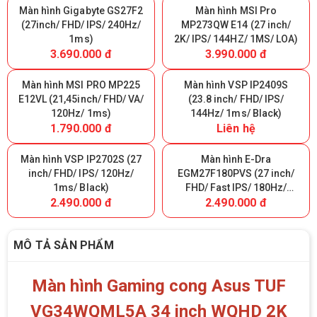
Màn hình Gigabyte GS27F2
Màn hình MSI Pro
(27inch/ FHD/ IPS/ 240Hz/
MP273QW E14 (27 inch/
1ms)
2K/ IPS/ 144HZ/ 1MS/ LOA)
3.690.000 đ
3.990.000 đ
Màn hình MSI PRO MP225
Màn hình VSP IP2409S
E12VL (21,45inch/ FHD/ VA/
(23.8 inch/ FHD/ IPS/
120Hz/ 1ms)
144Hz/ 1ms/ Black)
1.790.000 đ
Liên hệ
Màn hình VSP IP2702S (27
Màn hình E-Dra
inch/ FHD/ IPS/ 120Hz/
EGM27F180PVS (27 inch/
1ms/ Black)
FHD/ Fast IPS/ 180Hz/
2.490.000 đ
2.490.000 đ
0.5ms)
MÔ TẢ SẢN PHẨM
Màn hình Gaming cong Asus TUF
VG34WQML5A 34 inch WQHD 2K