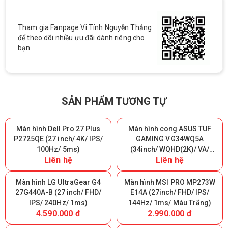
Tham gia Fanpage Vi Tính Nguyễn Thắng
để theo dõi nhiều ưu đãi dành riêng cho
bạn
SẢN PHẨM TƯƠNG TỰ
Màn hình Dell Pro 27 Plus
Màn hình cong ASUS TUF
P2725QE (27 inch/ 4K/ IPS/
GAMING VG34WQ5A
100Hz/ 5ms)
(34inch/ WQHD(2K)/ VA/
Liên hệ
Liên hệ
200Hz/ 0.5ms/ 1500R)
Màn hình LG UltraGear G4
Màn hình MSI PRO MP273W
27G440A-B (27 inch/ FHD/
E14A (27inch/ FHD/ IPS/
IPS/ 240Hz/ 1ms)
144Hz/ 1ms/ Màu Trắng)
4.590.000 đ
2.990.000 đ