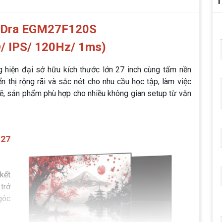
T
E-Dra EGM27F120S
D/ IPS/ 120Hz/ 1ms)
 hiện đại sở hữu kích thước lớn 27 inch cùng tấm nền
n thị rộng rãi và sắc nét cho nhu cầu học tập, làm việc
h mẽ, sản phẩm phù hợp cho nhiều không gian setup từ văn
 27
kết
trở
góc