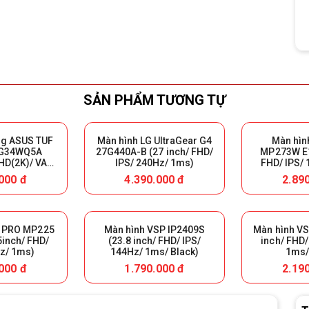
SẢN PHẨM TƯƠNG TỰ
ng ASUS TUF
Màn hình LG UltraGear G4
Màn hìn
G34WQ5A
27G440A-B (27 inch/ FHD/
MP273W E1
HD(2K)/ VA/
IPS/ 240Hz/ 1ms)
FHD/ IPS/
ms/ 1500R)
Màu 
000 đ
4.390.000 đ
2.89
I PRO MP225
Màn hình VSP IP2409S
Màn hình VS
5inch/ FHD/
(23.8 inch/ FHD/ IPS/
inch/ FHD/
z/ 1ms)
144Hz/ 1ms/ Black)
1ms/
000 đ
1.790.000 đ
2.19