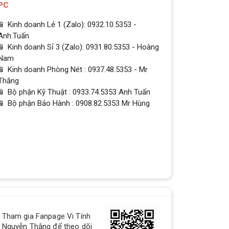
PC
📱 Kinh doanh Lẻ 1 (Zalo): 0932.10.5353 -
Anh.Tuấn
📱 Kinh doanh Sỉ 3 (Zalo): 0931.80.5353 - Hoàng
Nam
📱 Kinh doanh Phòng Nét : 0937.48.5353 - Mr
Thắng
📱 Bộ phận Kỹ Thuật : 0933.74.5353 Anh Tuấn
📱 Bộ phận Bảo Hành : 0908.82.5353 Mr Hùng
QUÀ TẶNG TƯNG BỪNG -
Tham gia Fanpage Vi Tính
CHÀO MỪNG NĂM MỚI
Nguyễn Thắng để theo dõi
Build PC - Powered By MSI