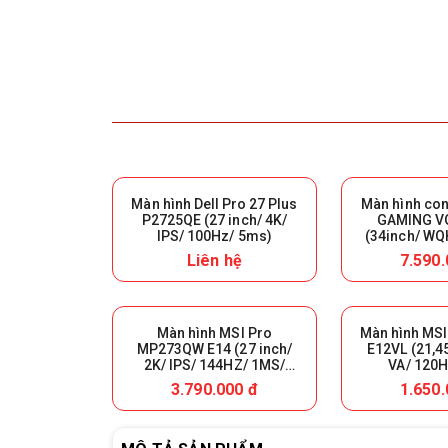
Màn hình Dell Pro 27 Plus
Màn hình co
P2725QE (27 inch/ 4K/
GAMING V
IPS/ 100Hz/ 5ms)
(34inch/ WQ
200Hz/ 0.5
Liên hệ
7.590.
Màn hình MSI Pro
Màn hình MS
MP273QW E14 (27 inch/
E12VL (21,4
2K/ IPS/ 144HZ/ 1MS/
VA/ 120H
LOA)
3.790.000 đ
1.650.