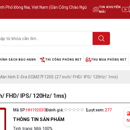
ành Phố Đồng Nai, Việt Nam (Gần Cổng Chào Ngũ
TIN KHUYẾN
MÃI
HÍNH SÁCH BẢO HÀNH
THI CÔNG PHÒNG NET
THU MUA PHÒNG NET
Màn hình E-Dra EGM27F120S (27 inch/ FHD/ IPS/ 120Hz/ 1ms)
h/ FHD/ IPS/ 120Hz/ 1ms)
Mã SP:
HH192030
Đánh giá:
Lượt xem:
277
THÔNG TIN SẢN PHẨM
N
Tinh trạng: Mới 100%