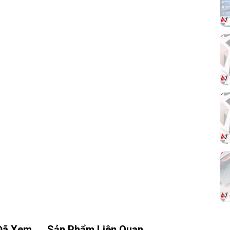
trải nghiệm xem phim, làm việc và chơi game
sống động hơn.
920
à rõ
hân
văn
hơn
cho
tối
Đã Xem
Sản Phẩm Liên Quan