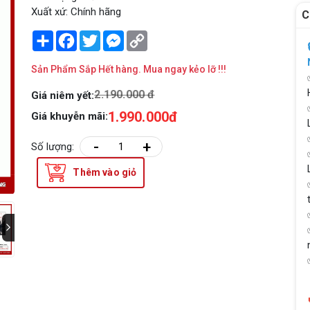
Xuất xứ: Chính hãng
C
Share
Facebook
Twitter
Messenger
Copy
Link
Sản Phẩm Sắp Hết hàng. Mua ngay kẻo lỡ !!!
2.190.000 đ
Giá niêm yết:
1.990.000đ
Giá khuyễn mãi:
-
+
Số lượng:
Thêm vào giỏ