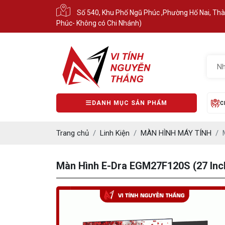
Số 540, Khu Phố Ngũ Phúc ,Phường Hố Nai, Th
Phúc- Không có Chi Nhánh)
DANH MỤC SẢN PHẨM
C
Trang chủ
Linh Kiện
MÀN HÌNH MÁY TÍNH
Màn Hình E-Dra EGM27F120S (27 Inc