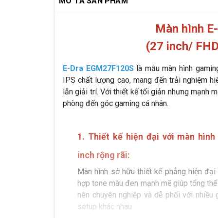
MÔ TẢ SẢN PHẨM
Màn hình 
(27 inch/ FH
E-Dra EGM27F120S
là mẫu màn hình gaming
IPS chất lượng cao, mang đến trải nghiệm hiể
lẫn giải trí. Với thiết kế tối giản nhưng mạn
phòng đến góc gaming cá nhân.
1. Thiết kế hiện đại với màn hình
inch rộng rãi:
Màn hình sở hữu thiết kế phẳng hiện đại 
hợp tone màu đen mạnh mẽ giúp tổng thể 
nên chuyên nghiệp và dễ phối với nhiều 
setup khác nhau.