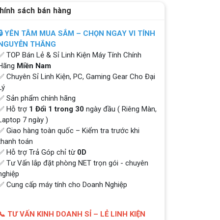
hính sách bán hàng
🔒 YÊN TÂM MUA SẮM – CHỌN NGAY VI TÍNH
NGUYỄN THẮNG
✅ TOP Bán Lẻ & Sỉ Linh Kiện Máy Tính Chính
Hãng
Miền Nam
✅ Chuyên Sỉ Linh Kiện, PC, Gaming Gear Cho Đại
Lý
✅ Sản phẩm chính hãng
✅ Hỗ trợ
1 Đổi 1 trong 30
ngày đầu ( Riêng Màn,
Laptop 7 ngày )
✅ Giao hàng toàn quốc – Kiểm tra trước khi
thanh toán
✅ Hỗ trợ Trả Góp chỉ từ
0D
✅ Tư Vấn lắp đặt phòng NET trọn gói - chuyên
nghiệp
✅ Cung cấp máy tính cho Doanh Nghiệp
📞 TƯ VẤN KINH DOANH SỈ – LẺ LINH KIỆN