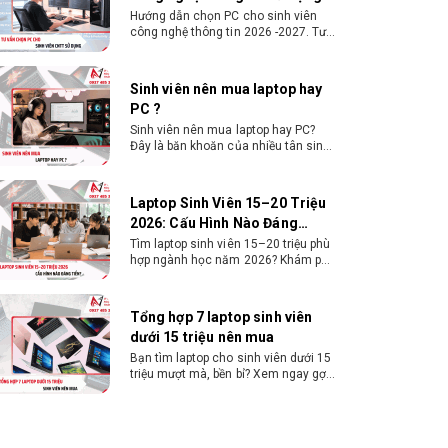
Kích thước hộp
615 x 416 x 189 mm
Sinh viên nên mua laptop hay PC?
Đây là băn khoăn của nhiều tân sinh
viên khi chọn máy học tập. Xem
Khối lượng
3.7kg (NW) / 5.5kg (GW)
ngay phân tích để chọn thiết bị
chuẩn ngành, hợp túi tiền!
Laptop Sinh Viên 15–20 Triệu
Màu sắc
Đen
2026: Cấu Hình Nào Đáng
Tiền?
Tìm laptop sinh viên 15–20 triệu phù
hợp ngành học năm 2026? Khám phá
cách chọn cấu hình, RAM, SSD, màn
hình và khả năng nâng cấp hợp lý.
Tổng hợp 7 laptop sinh viên
dưới 15 triệu nên mua
Bạn tìm laptop cho sinh viên dưới 15
triệu mượt mà, bền bỉ? Xem ngay gợi
ý các thương hiệu laptop bền, cấu
hình mạnh cho sinh viên sử dụng 4
năm đại học.
Dịch vụ build PC đồ họa tại
Đồng Nai theo yêu cầu, giá tốt,
uy tín
Dịch vụ build PC đồ họa tại Đồng Nai
theo yêu cầu uy tín, tối ưu cấu hình
xử lý 3D và dựng video mượt mà.
Đăng ký nhận tư vấn và báo giá chi
tiết ngay.
10+ Mẫu laptop học sinh, sinh