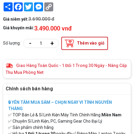
Share
Facebook
Twitter
Messenger
Copy
Link
3.690.000 đ
Giá niêm yết:
3.490.000 vnđ
Giá khuyến mãi:
-
+
Số lượng:
Thêm vào giỏ
Giao Hàng Toàn Quốc - 1 Đổi 1 Trong 30 Ngày - Nâng Cấp
Thu Mua Phòng Net
Chính sách bán hàng
🔒 YÊN TÂM MUA SẮM – CHỌN NGAY VI TÍNH NGUYỄN
THẮNG
✅ TOP Bán Lẻ & Sỉ Linh Kiện Máy Tính Chính Hãng
Miền Nam
✅ Chuyên Sỉ Linh Kiện, PC, Gaming Gear Cho Đại Lý
✅ Sản phẩm chính hãng
✅ Hỗ trợ
1 Đổi 1 trong 30
ngày đầu ( Riêng Màn, Laptop 7 ngày