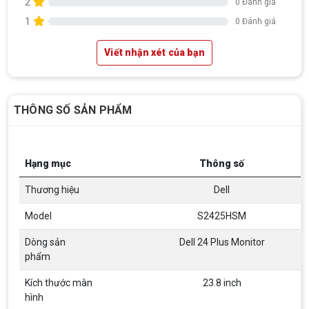
2
0 Đánh giá
1
0 Đánh giá
Viết nhận xét của bạn
THÔNG SỐ SẢN PHẨM
Hạng mục
Thông số
Thương hiệu
Dell
Model
S2425HSM
Top 18 tựa game PC huyền thoại gắn liền
Dòng sản
Dell 24 Plus Monitor
với tuổi thơ của game thủ Việt vào những
phẩm
năm 2000
Top 18 tựa game PC huyền thoại gắn liền với tuổi
thơ của game thủ Việt vào những năm 2000
Kích thước màn
23.8 inch
hình