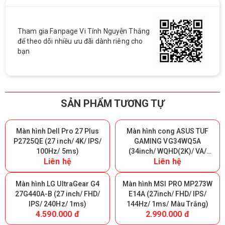
Tham gia Fanpage Vi Tính Nguyễn Thắng
để theo dõi nhiều ưu đãi dành riêng cho
bạn
SẢN PHẨM TƯƠNG TỰ
Màn hình Dell Pro 27 Plus
Màn hình cong ASUS TUF
P2725QE (27 inch/ 4K/ IPS/
GAMING VG34WQ5A
100Hz/ 5ms)
(34inch/ WQHD(2K)/ VA/
Liên hệ
Liên hệ
200Hz/ 0.5ms/ 1500R)
Màn hình LG UltraGear G4
Màn hình MSI PRO MP273W
27G440A-B (27 inch/ FHD/
E14A (27inch/ FHD/ IPS/
IPS/ 240Hz/ 1ms)
144Hz/ 1ms/ Màu Trắng)
4.590.000 đ
2.990.000 đ