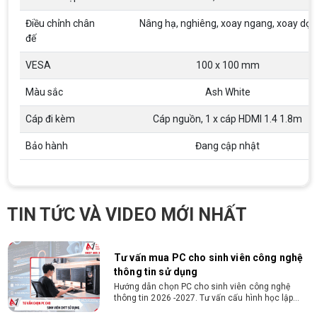
tinh thần học hỏi, sáng tạo, tinh thần trách nhiệm
cao, quyết đoán. Kinh nghiệm ít nhất 2 năm ở vị
ĐIỀU KIỆN TRẢ GÓP HDSAIGON
Điều chỉnh chân
Nâng hạ, nghiêng, xoay ngang, xoay dọc
trí tương đương
Gói hỗ trợ vay ưu đãi: - Khoản vay lên đến 100
đế
triệu đồng - Thủ tục cực kì đơn giản: bản sao
CMND và Hộ khẩu - Xét duyệt nhanh chóng trong
VESA
100 x 100 mm
vòng 10 phút
Màu sắc
Ash White
Cách chọn PC cho sinh viên thiết kế đồ
họa từ 2D, dựng video đến 3D
Cáp đi kèm
Cáp nguồn, 1 x cáp HDMI 1.4 1.8m
Hướng dẫn chọn PC cho sinh viên thiết kế đồ họa
từ 2D, dựng video đến 3D. Cấu hình tối ưu, dùng
Bảo hành
Đang cập nhật
bền 4 năm đại học. Tư vấn lắp đặt tại Vi Tính
Nguyễn Thắng.
Cấu hình máy tính học AutoCAD Revit
SketchUp mạnh, mượt, giá ổn
Tìm hiểu ngay cấu hình máy tính học AutoCAD
TIN TỨC VÀ VIDEO MỚI NHẤT
Revit SketchUp mạnh, mượt, tối ưu chi phí giúp
dân thiết kế, kiến trúc vận hành mượt mà, không
giật lag.
Tư vấn mua PC cho sinh viên công nghệ
thông tin sử dụng
Hướng dẫn chọn PC cho sinh viên công nghệ
thông tin 2026 -2027. Tư vấn cấu hình học lập
trình, chạy Docker, máy ảo, Android Studio tối ưu