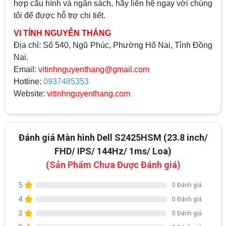
hợp cấu hình và ngân sách, hãy liên hệ ngay với chúng
tôi để được hỗ trợ chi tiết.
VI TÍNH NGUYỄN THẮNG
Địa chỉ:
Số 540, Ngũ Phúc, Phường Hố Nai, Tỉnh Đồng
Nai.
Email:
vitinhnguyenthang@gmail.com
Hotline:
0937485353
Website:
vitinhnguyenthang.com
Đánh giá Màn hình Dell S2425HSM (23.8 inch/
FHD/ IPS/ 144Hz/ 1ms/ Loa)
(Sản Phẩm Chưa Được Đánh giá)
5
0 Đánh giá
4
0 Đánh giá
3
0 Đánh giá