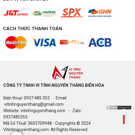
tính Nguyễn Thắng gợi ý cấu hình esports mượt,
dễ nâng cấp CPU/VGA sau này, tư vấn miễn phí
theo đúng ngân sách.
Build PC Gaming theo ngân sách từ 10
đến 40 triệu
CÁCH THỨC THANH TOÁN
Build PC gaming theo ngân sách từ 10-40 triệu:
cách phân bổ CPU, GPU, RAM hợp lý, chọn
Intel/AMD và tránh sai tương thích. Tư vấn miễn
phí tại Vi tính Nguyễn Thắng.
LÊN ĐỜI PC MÙA HÈ CÙNG COMBO
GIGABYTE & INTEL CORE ULTRA 200S
PLUS – NHẬN VOUCHER ĐẾN 800K
CÔNG TY TNHH VI TÍNH NGUYỄN THẮNG BIÊN HÒA​
Thông báo v/v sử dụng phần mềm bản
Điện thoại: 0937.485.353 - Email:
quyền ( Vi tính Nguyễn Thắng)
vitinhnguyenthang@gmail.com
Website: vitinhnguyenthang.com - Zalo :
0937485353
Mã Số Thuế: 3603709948 - Copyrights © 2024
Bảng giá Cài Đặt WinDow Trial Phần
Vitinhnguyenthang.com. All Rights Reserved
Mềm Vi Tính Nguyễn Thắng