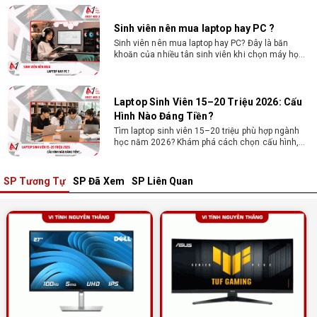
chi phí.
Sinh viên nên mua laptop hay PC ?
Sinh viên nên mua laptop hay PC? Đây là băn
khoăn của nhiều tân sinh viên khi chọn máy học
tập. Xem ngay phân tích để chọn thiết bị chuẩn
ngành, hợp túi tiền!
Laptop Sinh Viên 15–20 Triệu 2026: Cấu
Hình Nào Đáng Tiền?
Tìm laptop sinh viên 15–20 triệu phù hợp ngành
học năm 2026? Khám phá cách chọn cấu hình,
RAM, SSD, màn hình và khả năng nâng cấp hợp lý.
SP Tương Tự
SP Đã Xem
SP Liên Quan
Tổng hợp 7 laptop sinh viên dưới 15 triệu
nên mua
Bạn tìm laptop cho sinh viên dưới 15 triệu mượt
mà, bền bỉ? Xem ngay gợi ý các thương hiệu
laptop bền, cấu hình mạnh cho sinh viên sử dụng
4 năm đại học.
Dịch vụ build PC đồ họa tại Đồng Nai theo
yêu cầu, giá tốt, uy tín
Dịch vụ build PC đồ họa tại Đồng Nai theo yêu
cầu uy tín, tối ưu cấu hình xử lý 3D và dựng video
mượt mà. Đăng ký nhận tư vấn và báo giá chi tiết