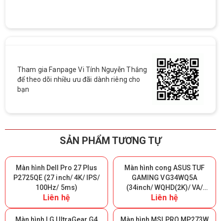
Tham gia Fanpage Vi Tính Nguyễn Thắng
để theo dõi nhiều ưu đãi dành riêng cho
bạn
SẢN PHẨM TƯƠNG TỰ
Màn hình Dell Pro 27 Plus
Màn hình cong ASUS TUF
P2725QE (27 inch/ 4K/ IPS/
GAMING VG34WQ5A
100Hz/ 5ms)
(34inch/ WQHD(2K)/ VA/
Liên hệ
Liên hệ
200Hz/ 0.5ms/ 1500R)
Màn hình LG UltraGear G4
Màn hình MSI PRO MP273W