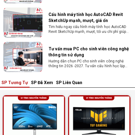
bền 4 năm đại học. Tư vấn lắp đặt tại Vi Tính
Nguyễn Thắng.
Cấu hình máy tính học AutoCAD Revit
SketchUp mạnh, mượt, giá ổn
Tìm hiểu ngay cấu hình máy tính học AutoCAD
Revit SketchUp mạnh, mượt, tối ưu chi phí giúp
dân thiết kế, kiến trúc vận hành mượt mà, không
giật lag.
Tư vấn mua PC cho sinh viên công nghệ
thông tin sử dụng
Hướng dẫn chọn PC cho sinh viên công nghệ
thông tin 2026 -2027. Tư vấn cấu hình học lập
trình, chạy Docker, máy ảo, Android Studio tối ưu
chi phí.
SP Tương Tự
SP Đã Xem
SP Liên Quan
Sinh viên nên mua laptop hay PC ?
Sinh viên nên mua laptop hay PC? Đây là băn
khoăn của nhiều tân sinh viên khi chọn máy học
tập. Xem ngay phân tích để chọn thiết bị chuẩn
ngành, hợp túi tiền!
Laptop Sinh Viên 15–20 Triệu 2026: Cấu
Hình Nào Đáng Tiền?
Tìm laptop sinh viên 15–20 triệu phù hợp ngành
học năm 2026? Khám phá cách chọn cấu hình,