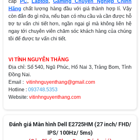
cấp
PC
,
Laptop
,
Gaming Chuyên Nghiệp Chính
Hãng
chất lượng hàng đầu với giá thành hợp lí. Vậy
còn đắn đo gì nữa, nếu bạn có nhu cầu và cần được hỗ
trợ tư vấn chi tiết hơn, ngần ngại gì mà không liên hệ
ngay tới chuyên viên chăm sóc khách hàng của chúng
tôi để được tư vấn chi tiết.
VI TÍNH NGUYỄN THẮNG
Địa chỉ: Số 540, Ngũ Phúc, Hố Nai 3, Trảng Bom, Tỉnh
Đồng Nai.
Email :
vitinhnguyenthang@gmail.com
Hotline :
093748.5353
Website:
vitinhnguyenthang.com
Đánh giá Màn hình Dell E2725HM (27 inch/ FHD/
IPS/ 100Hz/ 5ms)