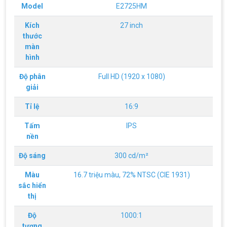
Model
E2725HM
Kích
27 inch
thước
màn
hình
Độ phân
Full HD (1920 x 1080)
giải
Tỉ lệ
16:9
Tấm
IPS
nền
Độ sáng
300 cd/m²
Màu
16.7 triệu màu, 72% NTSC (CIE 1931)
sắc hiển
thị
Độ
1000:1
tương