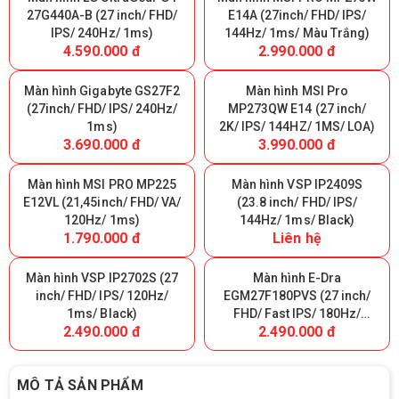
27G440A-B (27 inch/ FHD/
E14A (27inch/ FHD/ IPS/
IPS/ 240Hz/ 1ms)
144Hz/ 1ms/ Màu Trắng)
4.590.000 đ
2.990.000 đ
Màn hình Gigabyte GS27F2
Màn hình MSI Pro
(27inch/ FHD/ IPS/ 240Hz/
MP273QW E14 (27 inch/
1ms)
2K/ IPS/ 144HZ/ 1MS/ LOA)
3.690.000 đ
3.990.000 đ
Màn hình MSI PRO MP225
Màn hình VSP IP2409S
E12VL (21,45inch/ FHD/ VA/
(23.8 inch/ FHD/ IPS/
120Hz/ 1ms)
144Hz/ 1ms/ Black)
1.790.000 đ
Liên hệ
Màn hình VSP IP2702S (27
Màn hình E-Dra
inch/ FHD/ IPS/ 120Hz/
EGM27F180PVS (27 inch/
1ms/ Black)
FHD/ Fast IPS/ 180Hz/
2.490.000 đ
2.490.000 đ
0.5ms)
MÔ TẢ SẢN PHẨM