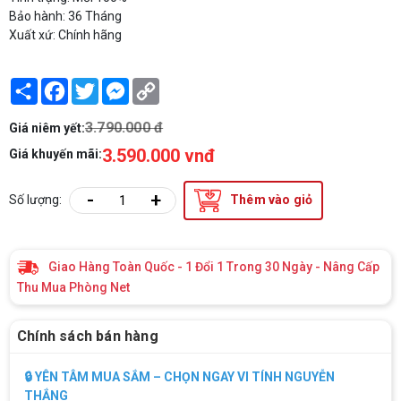
Bảo hành: 36 Tháng
Xuất xứ: Chính hãng
Share
Facebook
Twitter
Messenger
Copy
Link
3.790.000 đ
Giá niêm yết:
3.590.000 vnđ
Giá khuyến mãi:
-
+
Số lượng:
Thêm vào giỏ
Giao Hàng Toàn Quốc - 1 Đổi 1 Trong 30 Ngày - Nâng Cấp
Thu Mua Phòng Net
Chính sách bán hàng
🔒 YÊN TÂM MUA SẮM – CHỌN NGAY VI TÍNH NGUYỄN
THẮNG