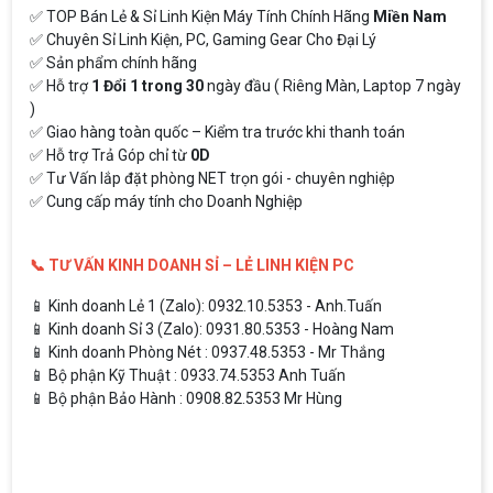
✅ TOP Bán Lẻ & Sỉ Linh Kiện Máy Tính Chính Hãng
Miền Nam
✅ Chuyên Sỉ Linh Kiện, PC, Gaming Gear Cho Đại Lý
✅ Sản phẩm chính hãng
✅ Hỗ trợ
1 Đổi 1 trong 30
ngày đầu ( Riêng Màn, Laptop 7 ngày
)
✅ Giao hàng toàn quốc – Kiểm tra trước khi thanh toán
✅ Hỗ trợ Trả Góp chỉ từ
0D
✅ Tư Vấn lắp đặt phòng NET trọn gói - chuyên nghiệp
✅ Cung cấp máy tính cho Doanh Nghiệp
📞 TƯ VẤN KINH DOANH SỈ – LẺ LINH KIỆN PC
📱 Kinh doanh Lẻ 1 (Zalo): 0932.10.5353 - Anh.Tuấn
📱 Kinh doanh Sỉ 3 (Zalo): 0931.80.5353 - Hoàng Nam
📱 Kinh doanh Phòng Nét : 0937.48.5353 - Mr Thắng
📱 Bộ phận Kỹ Thuật : 0933.74.5353 Anh Tuấn
📱 Bộ phận Bảo Hành : 0908.82.5353 Mr Hùng