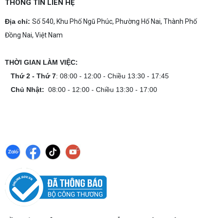
tín, chuyên nghiệp
THÔNG TIN LIÊN HỆ
Dịch vụ build PC gaming tại Đồng Nai uy tín, cấu
hình mạnh, tối ưu chi phí, test máy tại chỗ. Khám
Địa chỉ:
Số 540, Khu Phố Ngũ Phúc, Phường Hố Nai, Thành Phố
phá ngay địa chỉ tư vấn và lắp đặt dàn PC chơi
Đồng Nai, Việt Nam
game mượt mà!
Cách tính công suất nguồn PC chi tiết dễ
hiểu
THỜI GIAN LÀM VIỆC:
Cách tính công suất nguồn PC giúp bạn chọn PSU
phù hợp, đảm bảo hệ thống vận hành ổn định và
Thứ 2 - Thứ 7
: 08:00 - 12:00 - Chiều 13:30 - 17:45
tối ưu chi phí. Xem ngay hướng dẫn tại đây
Chủ Nhật:
08:00 - 12:00 - Chiều 13:30 - 17:00
Cách kiểm tra tương thích linh kiện PC
dễ hiểu
Hướng dẫn kiểm tra tương thích linh kiện PC trước
khi build: socket CPU mainboard, chuẩn RAM,
nguồn cho VGA và kích thước case. Có checklist
copy nhanh.
Nâng cấp PC nên ưu tiên nâng gì trước ?
Nâng cấp pc nên nâng gì trước để tối ưu chi phí và
tăng hiệu năng tối đa? Xem ngay thứ tự ưu tiên
nâng cấp linh kiện PC chi tiết trong bài viết này!
PC gaming nóng quạt kêu to: Nguyên