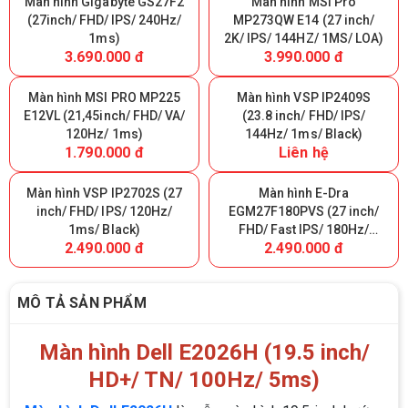
Màn hình Gigabyte GS27F2
Màn hình MSI Pro
(27inch/ FHD/ IPS/ 240Hz/
MP273QW E14 (27 inch/
1ms)
2K/ IPS/ 144HZ/ 1MS/ LOA)
3.690.000 đ
3.990.000 đ
Màn hình MSI PRO MP225
Màn hình VSP IP2409S
E12VL (21,45inch/ FHD/ VA/
(23.8 inch/ FHD/ IPS/
120Hz/ 1ms)
144Hz/ 1ms/ Black)
1.790.000 đ
Liên hệ
Màn hình VSP IP2702S (27
Màn hình E-Dra
inch/ FHD/ IPS/ 120Hz/
EGM27F180PVS (27 inch/
1ms/ Black)
FHD/ Fast IPS/ 180Hz/
2.490.000 đ
2.490.000 đ
0.5ms)
MÔ TẢ SẢN PHẨM
Màn hình Dell E2026H (19.5 inch/
HD+/ TN/ 100Hz/ 5ms)