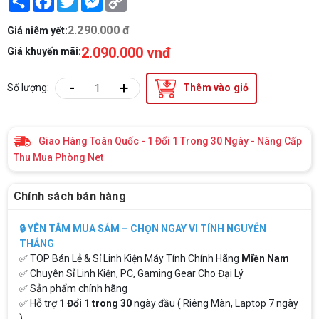
Link
2.290.000 đ
Giá niêm yết:
2.090.000 vnđ
Giá khuyến mãi:
-
+
Số lượng:
Thêm vào giỏ
Giao Hàng Toàn Quốc - 1 Đổi 1 Trong 30 Ngày - Nâng Cấp
Thu Mua Phòng Net
Chính sách bán hàng
🔒 YÊN TÂM MUA SẮM – CHỌN NGAY VI TÍNH NGUYỄN
THẮNG
✅ TOP Bán Lẻ & Sỉ Linh Kiện Máy Tính Chính Hãng
Miền Nam
✅ Chuyên Sỉ Linh Kiện, PC, Gaming Gear Cho Đại Lý
✅ Sản phẩm chính hãng
✅ Hỗ trợ
1 Đổi 1 trong 30
ngày đầu ( Riêng Màn, Laptop 7 ngày
)