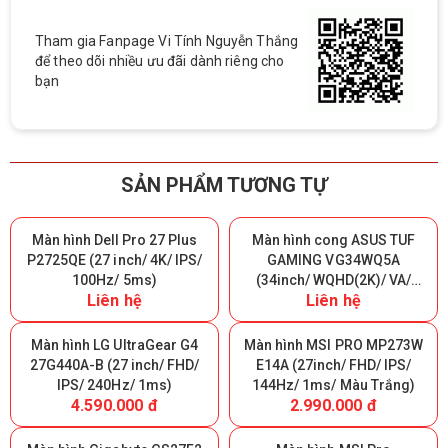
Tham gia Fanpage Vi Tính Nguyễn Thắng
để theo dõi nhiều ưu đãi dành riêng cho
bạn
SẢN PHẨM TƯƠNG TỰ
Màn hình Dell Pro 27 Plus
Màn hình cong ASUS TUF
P2725QE (27 inch/ 4K/ IPS/
GAMING VG34WQ5A
100Hz/ 5ms)
(34inch/ WQHD(2K)/ VA/
Liên hệ
Liên hệ
200Hz/ 0.5ms/ 1500R)
Màn hình LG UltraGear G4
Màn hình MSI PRO MP273W
27G440A-B (27 inch/ FHD/
E14A (27inch/ FHD/ IPS/
IPS/ 240Hz/ 1ms)
144Hz/ 1ms/ Màu Trắng)
4.590.000 đ
2.990.000 đ