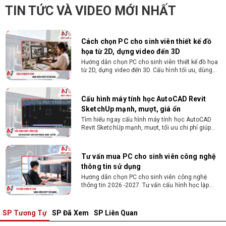
Hướng dẫn chọn PC cho sinh viên thiết kế đồ họa
TIN TỨC VÀ VIDEO MỚI NHẤT
từ 2D, dựng video đến 3D. Cấu hình tối ưu, dùng
bền 4 năm đại học. Tư vấn lắp đặt tại Vi Tính
Nguyễn Thắng.
Cấu hình máy tính học AutoCAD Revit
SketchUp mạnh, mượt, giá ổn
Tìm hiểu ngay cấu hình máy tính học AutoCAD
Revit SketchUp mạnh, mượt, tối ưu chi phí giúp
dân thiết kế, kiến trúc vận hành mượt mà, không
giật lag.
Tư vấn mua PC cho sinh viên công nghệ
thông tin sử dụng
Hướng dẫn chọn PC cho sinh viên công nghệ
thông tin 2026 -2027. Tư vấn cấu hình học lập
trình, chạy Docker, máy ảo, Android Studio tối ưu
chi phí.
Sinh viên nên mua laptop hay PC ?
Sinh viên nên mua laptop hay PC? Đây là băn
khoăn của nhiều tân sinh viên khi chọn máy học
tập. Xem ngay phân tích để chọn thiết bị chuẩn
ngành, hợp túi tiền!
SP Tương Tự
SP Đã Xem
SP Liên Quan
Laptop Sinh Viên 15–20 Triệu 2026: Cấu
Hình Nào Đáng Tiền?