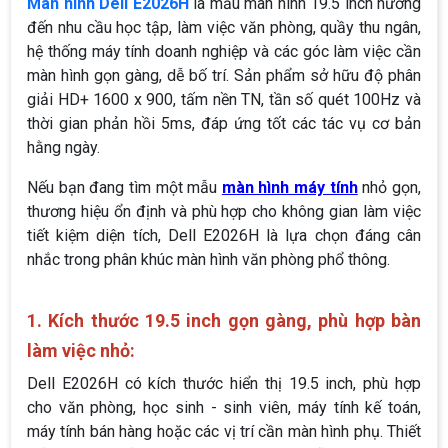
Màn hình Dell E2026H
là mẫu màn hình 19.5 inch hướng
đến nhu cầu học tập, làm việc văn phòng, quầy thu ngân,
hệ thống máy tính doanh nghiệp và các góc làm việc cần
màn hình gọn gàng, dễ bố trí. Sản phẩm sở hữu độ phân
giải HD+ 1600 x 900, tấm nền TN, tần số quét 100Hz và
thời gian phản hồi 5ms, đáp ứng tốt các tác vụ cơ bản
hằng ngày.
Nếu bạn đang tìm một mẫu
màn hình máy tính
nhỏ gọn,
thương hiệu ổn định và phù hợp cho không gian làm việc
tiết kiệm diện tích, Dell E2026H là lựa chọn đáng cân
nhắc trong phân khúc màn hình văn phòng phổ thông.
1. Kích thước 19.5 inch gọn gàng, phù hợp bàn
làm việc nhỏ:
Dell E2026H có kích thước hiển thị 19.5 inch, phù hợp
cho văn phòng, học sinh - sinh viên, máy tính kế toán,
máy tính bán hàng hoặc các vị trí cần màn hình phụ. Thiết