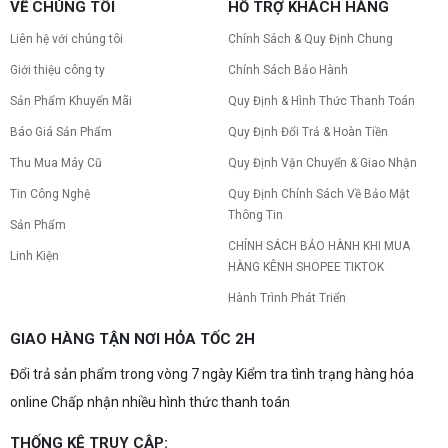
VỀ CHÚNG TÔI
HỖ TRỢ KHÁCH HÀNG
nhân và Cách khắc phục
Tình trạng PC gaming nóng quạt kêu to khiến
Liên hệ với chúng tôi
Chính Sách & Quy Định Chung
máy giật lag, giảm tuổi thọ? Tìm hiểu ngay
nguyên nhân và cách khắc phục hiệu quả để máy
Giới thiệu công ty
Chính Sách Bảo Hành
hoạt động êm ái.
Sản Phẩm Khuyến Mãi
Quy Định & Hình Thức Thanh Toán
CPU AMD Ryzen 7 7700X3D full box mới
ra mắt: Nhanh, Mạnh, Giá tốt
Báo Giá Sản Phẩm
Quy Định Đổi Trả & Hoàn Tiền
CPU AMD Ryzen 7 7700X3D chính thức ra mắt
với công nghệ 3D V-Cache đỉnh cao, mang lại
Thu Mua Máy Cũ
Quy Định Vận Chuyển & Giao Nhận
hiệu năng chơi game vượt trội. Khám phá chi tiết
Tin Công Nghệ
Quy Định Chính Sách Về Bảo Mật
ngay!
Thông Tin
10 Nguyên nhân khiến PC gaming bị tụt
Sản Phẩm
FPS thường gặp
CHÍNH SÁCH BẢO HÀNH KHI MUA
Linh Kiện
PC gaming bị tụt FPS sau một thời gian? Tìm hiểu
HÀNG KÊNH SHOPEE TIKTOK
10 nguyên nhân khiến máy tụt FPS khi chơi game
và cách kiểm tra, khắc phục từng bước tại Vi Tính
Hành Trình Phát Triển
Nguyễn Thắng.
NVIDIA Hoãn Ra Mắt Dòng RTX 50
GIAO HÀNG TẬN NƠI HỎA TỐC 2H
SUPER: Card Đã Tới Tay Đối Tác Nhưng
"Mắc Kẹt" Vì Giá RAM GDDR7 3GB
Đổi trả sản phẩm trong vòng 7 ngày Kiểm tra tình trạng hàng hóa
NVIDIA đột ngột tạm hoãn ra mắt dòng card đồ
họa GeForce RTX 50 SUPER dù sản phẩm đã cập
online Chấp nhận nhiều hình thức thanh toán
bến nhà máy của các đối tác. Nguyên nhân chính
bắt nguồn từ mức giá "đắt đỏ" của các chip bộ
nhớ GDDR7 3GB, khi chi phí cao gấp 3 lần so với
THỐNG KÊ TRUY CẬP:
Build PC gaming 30 triệu: Cấu hình