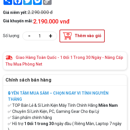
Link
2.290.000 đ
Giá niêm yết:
2.190.000 vnđ
Giá khuyến mãi:
-
+
Số lượng:
Thêm vào giỏ
Giao Hàng Toàn Quốc - 1 Đổi 1 Trong 30 Ngày - Nâng Cấp
Thu Mua Phòng Net
Chính sách bán hàng
🔒 YÊN TÂM MUA SẮM – CHỌN NGAY VI TÍNH NGUYỄN
THẮNG
✅ TOP Bán Lẻ & Sỉ Linh Kiện Máy Tính Chính Hãng
Miền Nam
✅ Chuyên Sỉ Linh Kiện, PC, Gaming Gear Cho Đại Lý
✅ Sản phẩm chính hãng
✅ Hỗ trợ
1 Đổi 1 trong 30
ngày đầu ( Riêng Màn, Laptop 7 ngày
)