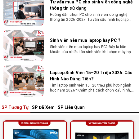
Tư vấn mua PC cho sinh viên công nghệ
thông tin sử dụng
Hướng dẫn chọn PC cho sinh viên công nghệ
thông tin 2026 -2027. Tư vấn cấu hình học lập
trình, chạy Docker, máy ảo, Android Studio tối ưu
chi phí.
Sinh viên nên mua laptop hay PC ?
Sinh viên nên mua laptop hay PC? Đây là băn
khoăn của nhiều tân sinh viên khi chọn máy học
tập. Xem ngay phân tích để chọn thiết bị chuẩn
ngành, hợp túi tiền!
Laptop Sinh Viên 15–20 Triệu 2026: Cấu
Hình Nào Đáng Tiền?
Tìm laptop sinh viên 15–20 triệu phù hợp ngành
học năm 2026? Khám phá cách chọn cấu hình,
RAM, SSD, màn hình và khả năng nâng cấp hợp lý.
SP Tương Tự
SP Đã Xem
SP Liên Quan
Tổng hợp 7 laptop sinh viên dưới 15 triệu
nên mua
Bạn tìm laptop cho sinh viên dưới 15 triệu mượt
mà, bền bỉ? Xem ngay gợi ý các thương hiệu
laptop bền, cấu hình mạnh cho sinh viên sử dụng
4 năm đại học.