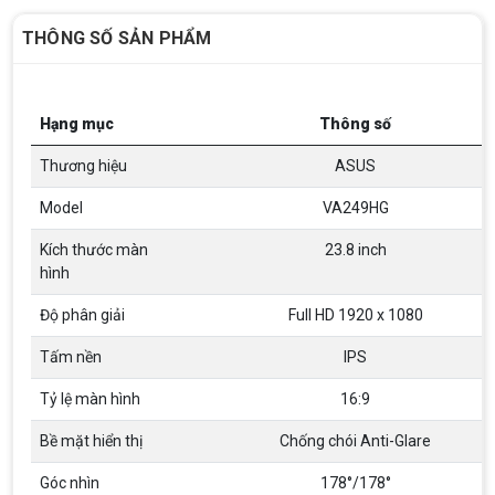
THÔNG SỐ SẢN PHẨM
Hạng mục
Thông số
Thương hiệu
ASUS
Model
VA249HG
Kích thước màn
23.8 inch
hình
Độ phân giải
Full HD 1920 x 1080
Tấm nền
IPS
Tỷ lệ màn hình
16:9
Bề mặt hiển thị
Chống chói Anti-Glare
Góc nhìn
178°/178°
Top 18 tựa game PC huyền thoại gắn liền