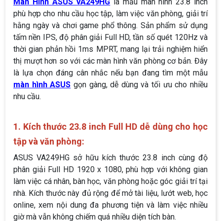
Màn Hình ASUS VA249HG
là mẫu màn hình 23.8 inch
phù hợp cho nhu cầu học tập, làm việc văn phòng, giải trí
hằng ngày và chơi game phổ thông. Sản phẩm sử dụng
tấm nền IPS, độ phân giải Full HD, tần số quét 120Hz và
thời gian phản hồi 1ms MPRT, mang lại trải nghiệm hiển
thị mượt hơn so với các màn hình văn phòng cơ bản. Đây
là lựa chọn đáng cân nhắc nếu bạn đang tìm một mẫu
màn hình ASUS
gọn gàng, dễ dùng và tối ưu cho nhiều
nhu cầu.
1. Kích thước 23.8 inch Full HD dễ dùng cho học
tập và văn phòng:
ASUS VA249HG sở hữu kích thước 23.8 inch cùng độ
phân giải Full HD 1920 x 1080, phù hợp với không gian
làm việc cá nhân, bàn học, văn phòng hoặc góc giải trí tại
nhà. Kích thước này đủ rộng để mở tài liệu, lướt web, học
online, xem nội dung đa phương tiện và làm việc nhiều
giờ mà vẫn không chiếm quá nhiều diện tích bàn.