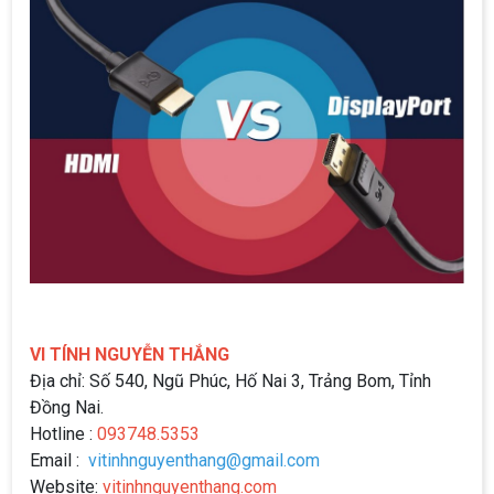
VI TÍNH NGUYỄN THẮNG
Địa chỉ: Số 540, Ngũ Phúc, Hố Nai 3, Trảng Bom, Tỉnh
Đồng Nai.
Hotline :
093748.5353
Email :
vitinhnguyenthang@gmail.com
Website:
vitinhnguyenthang.com