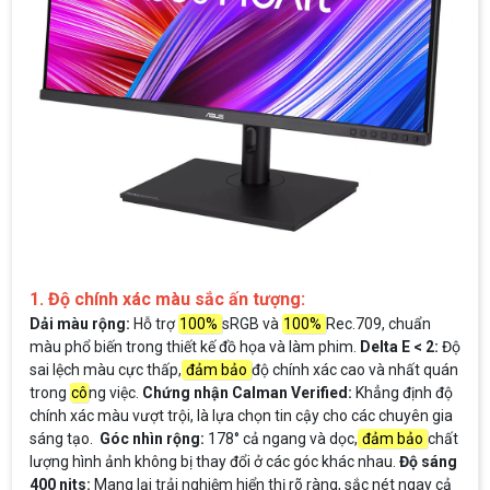
1. Độ chính xác màu sắc ấn tượng:
Dải màu rộng:
Hỗ trợ
100%
sRGB và
100%
Rec.709, chuẩn
màu phổ biến trong thiết kế đồ họa và làm phim.
Delta E < 2:
Độ
sai lệch màu cực thấp,
đảm bảo
độ chính xác cao và nhất quán
trong
cô
ng việc.
Chứng nhận Calman Verified:
Khẳng định độ
chính xác màu vượt trội, là lựa chọn tin cậy cho các chuyên gia
sáng tạo.
Góc nhìn rộng:
178° cả ngang và dọc,
đảm bảo
chất
lượng hình ảnh không bị thay đổi ở các góc khác nhau.
Độ sáng
400 nits:
Mang lại trải nghiệm hiển thị rõ ràng, sắc nét ngay cả