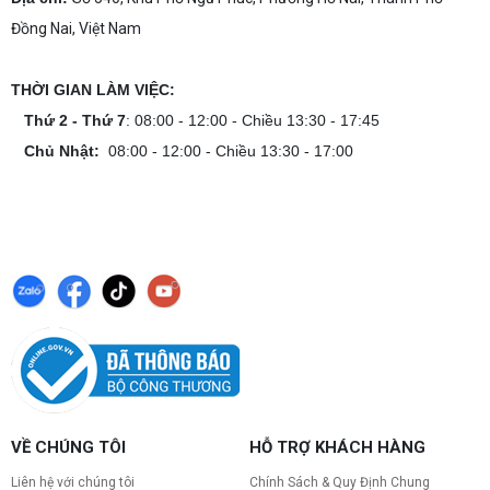
Dịch vụ build PC gaming tại Đồng Nai uy tín, cấu
hình mạnh, tối ưu chi phí, test máy tại chỗ. Khám
Đồng Nai, Việt Nam
phá ngay địa chỉ tư vấn và lắp đặt dàn PC chơi
game mượt mà!
Cách tính công suất nguồn PC chi tiết dễ
THỜI GIAN LÀM VIỆC:
hiểu
Thứ 2 - Thứ 7
: 08:00 - 12:00 - Chiều 13:30 - 17:45
Cách tính công suất nguồn PC giúp bạn chọn PSU
phù hợp, đảm bảo hệ thống vận hành ổn định và
Chủ Nhật:
08:00 - 12:00 - Chiều 13:30 - 17:00
tối ưu chi phí. Xem ngay hướng dẫn tại đây
Cách kiểm tra tương thích linh kiện PC
dễ hiểu
Hướng dẫn kiểm tra tương thích linh kiện PC trước
khi build: socket CPU mainboard, chuẩn RAM,
nguồn cho VGA và kích thước case. Có checklist
copy nhanh.
Nâng cấp PC nên ưu tiên nâng gì trước ?
Nâng cấp pc nên nâng gì trước để tối ưu chi phí và
tăng hiệu năng tối đa? Xem ngay thứ tự ưu tiên
nâng cấp linh kiện PC chi tiết trong bài viết này!
VỀ CHÚNG TÔI
HỖ TRỢ KHÁCH HÀNG
PC gaming nóng quạt kêu to: Nguyên
nhân và Cách khắc phục
Liên hệ với chúng tôi
Chính Sách & Quy Định Chung