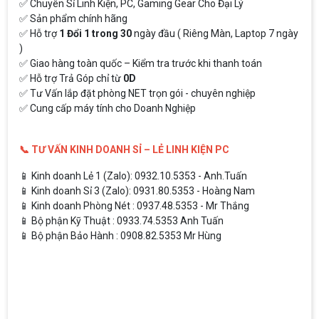
✅ Chuyên Sỉ Linh Kiện, PC, Gaming Gear Cho Đại Lý
✅ Sản phẩm chính hãng
✅ Hỗ trợ
1 Đổi 1 trong 30
ngày đầu ( Riêng Màn, Laptop 7 ngày
)
✅ Giao hàng toàn quốc – Kiểm tra trước khi thanh toán
✅ Hỗ trợ Trả Góp chỉ từ
0D
✅ Tư Vấn lắp đặt phòng NET trọn gói - chuyên nghiệp
✅ Cung cấp máy tính cho Doanh Nghiệp
📞 TƯ VẤN KINH DOANH SỈ – LẺ LINH KIỆN PC
📱 Kinh doanh Lẻ 1 (Zalo): 0932.10.5353 - Anh.Tuấn
📱 Kinh doanh Sỉ 3 (Zalo): 0931.80.5353 - Hoàng Nam
📱 Kinh doanh Phòng Nét : 0937.48.5353 - Mr Thắng
📱 Bộ phận Kỹ Thuật : 0933.74.5353 Anh Tuấn
📱 Bộ phận Bảo Hành : 0908.82.5353 Mr Hùng