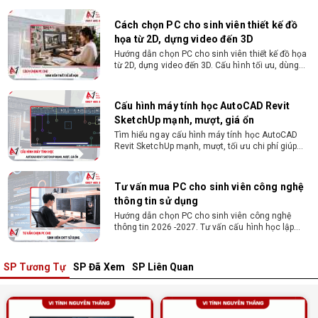
từ 2D, dựng video đến 3D. Cấu hình tối ưu, dùng
bền 4 năm đại học. Tư vấn lắp đặt tại Vi Tính
Nguyễn Thắng.
Cấu hình máy tính học AutoCAD Revit
SketchUp mạnh, mượt, giá ổn
Tìm hiểu ngay cấu hình máy tính học AutoCAD
Revit SketchUp mạnh, mượt, tối ưu chi phí giúp
dân thiết kế, kiến trúc vận hành mượt mà, không
giật lag.
Tư vấn mua PC cho sinh viên công nghệ
thông tin sử dụng
Hướng dẫn chọn PC cho sinh viên công nghệ
thông tin 2026 -2027. Tư vấn cấu hình học lập
trình, chạy Docker, máy ảo, Android Studio tối ưu
chi phí.
Sinh viên nên mua laptop hay PC ?
Sinh viên nên mua laptop hay PC? Đây là băn
khoăn của nhiều tân sinh viên khi chọn máy học
tập. Xem ngay phân tích để chọn thiết bị chuẩn
ngành, hợp túi tiền!
SP Tương Tự
SP Đã Xem
SP Liên Quan
Laptop Sinh Viên 15–20 Triệu 2026: Cấu
Hình Nào Đáng Tiền?
Tìm laptop sinh viên 15–20 triệu phù hợp ngành