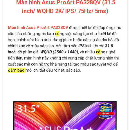
Màn hình Asus ProArt PA328QV (31.5
inch/ WQHD 2K/ IPS/ 75Hz/ 5ms)
Màn hình Asus ProArt PA328QV
được thiết kế để đáp ứng nhu
cầu của những người làm
cô
ng việc sáng tạo như thiết kế đồ
họa, chỉnh sửa hình ảnh, dựng phim hoặc các dự án đòi hỏi độ
chính xác về màu sắc cao. Với tấm nền
IPS
kích thước
31.5
inch
, độ phân giải
WQHD (2560 x 1440)
, và nhiều
cô
ng nghệ
tiên tiến, màn hình này không chỉ cung cấp chất lượng hiển thị
xuất sắc mà còn hỗ trợ khả năng tái tạo màu sắc tuyệt vời để
đảm bảo
mỗi chi tiết đều rõ nét, sắc sảo.