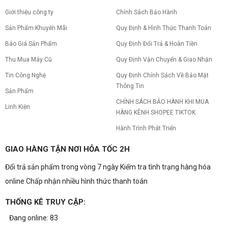
Tình trạng PC gaming nóng quạt kêu to khiến
Giới thiệu công ty
Chính Sách Bảo Hành
máy giật lag, giảm tuổi thọ? Tìm hiểu ngay
nguyên nhân và cách khắc phục hiệu quả để máy
Sản Phẩm Khuyến Mãi
Quy Định & Hình Thức Thanh Toán
hoạt động êm ái.
CPU AMD Ryzen 7 7700X3D full box mới
Báo Giá Sản Phẩm
Quy Định Đổi Trả & Hoàn Tiền
ra mắt: Nhanh, Mạnh, Giá tốt
Thu Mua Máy Cũ
Quy Định Vận Chuyển & Giao Nhận
CPU AMD Ryzen 7 7700X3D chính thức ra mắt
với công nghệ 3D V-Cache đỉnh cao, mang lại
Tin Công Nghệ
Quy Định Chính Sách Về Bảo Mật
hiệu năng chơi game vượt trội. Khám phá chi tiết
Thông Tin
ngay!
Sản Phẩm
10 Nguyên nhân khiến PC gaming bị tụt
CHÍNH SÁCH BẢO HÀNH KHI MUA
Linh Kiện
FPS thường gặp
HÀNG KÊNH SHOPEE TIKTOK
PC gaming bị tụt FPS sau một thời gian? Tìm hiểu
Hành Trình Phát Triển
10 nguyên nhân khiến máy tụt FPS khi chơi game
và cách kiểm tra, khắc phục từng bước tại Vi Tính
Nguyễn Thắng.
GIAO HÀNG TẬN NƠI HỎA TỐC 2H
NVIDIA Hoãn Ra Mắt Dòng RTX 50
Đổi trả sản phẩm trong vòng 7 ngày Kiểm tra tình trạng hàng hóa
SUPER: Card Đã Tới Tay Đối Tác Nhưng
"Mắc Kẹt" Vì Giá RAM GDDR7 3GB
online Chấp nhận nhiều hình thức thanh toán
NVIDIA đột ngột tạm hoãn ra mắt dòng card đồ
họa GeForce RTX 50 SUPER dù sản phẩm đã cập
bến nhà máy của các đối tác. Nguyên nhân chính
THỐNG KÊ TRUY CẬP:
bắt nguồn từ mức giá "đắt đỏ" của các chip bộ
nhớ GDDR7 3GB, khi chi phí cao gấp 3 lần so với
Đang online: 83
Build PC gaming 30 triệu: Cấu hình
phiên bản 2GB tiêu chuẩn. Cùng khám phá chi tiết
khủng, đáng xuống tiền