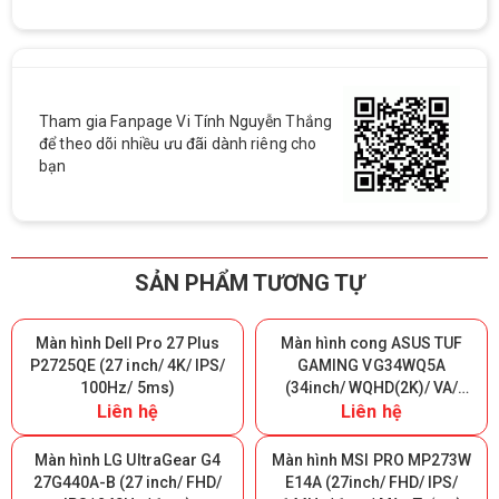
Tham gia Fanpage Vi Tính Nguyễn Thắng
để theo dõi nhiều ưu đãi dành riêng cho
bạn
SẢN PHẨM TƯƠNG TỰ
Màn hình Dell Pro 27 Plus
Màn hình cong ASUS TUF
P2725QE (27 inch/ 4K/ IPS/
GAMING VG34WQ5A
100Hz/ 5ms)
(34inch/ WQHD(2K)/ VA/
Liên hệ
Liên hệ
200Hz/ 0.5ms/ 1500R)
Màn hình LG UltraGear G4
Màn hình MSI PRO MP273W
27G440A-B (27 inch/ FHD/
E14A (27inch/ FHD/ IPS/