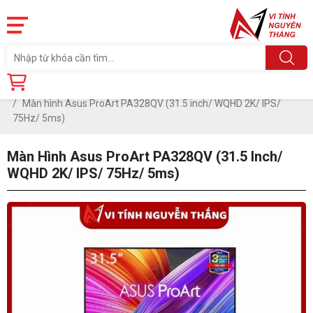
Trang chủ
Linh Kiện
MÀN HÌNH MÁY TÍNH
Màn hình Asus
Màn hình Asus ProArt PA328QV (31.5 inch/ WQHD 2K/ IPS/
75Hz/ 5ms)
Màn Hình Asus ProArt PA328QV (31.5 Inch/
WQHD 2K/ IPS/ 75Hz/ 5ms)