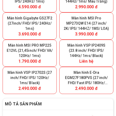
IPS/ 240Hz/ 1ms)
144Hz/ 1ms/ Màu Trắng)
4.590.000 đ
2.990.000 đ
Màn hình Gigabyte GS27F2
Màn hình MSI Pro
(27inch/ FHD/ IPS/ 240Hz/
MP273QW E14 (27 inch/
1ms)
2K/ IPS/ 144HZ/ 1MS/ LOA)
3.690.000 đ
3.990.000 đ
Màn hình MSI PRO MP225
Màn hình VSP IP2409S
E12VL (21,45inch/ FHD/ VA/
(23.8 inch/ FHD/ IPS/
120Hz/ 1ms)
144Hz/ 1ms/ Black)
1.790.000 đ
Liên hệ
Màn hình VSP IP2702S (27
Màn hình E-Dra
inch/ FHD/ IPS/ 120Hz/
EGM27F180PVS (27 inch/
1ms/ Black)
FHD/ Fast IPS/ 180Hz/
2.490.000 đ
2.490.000 đ
0.5ms)
MÔ TẢ SẢN PHẨM