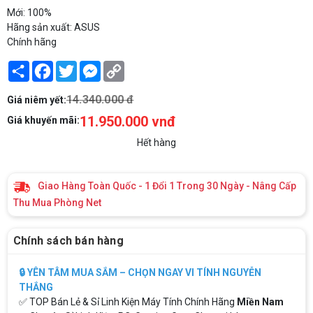
Mới: 100%
Hãng sản xuất: ASUS
Chính hãng
Share
Facebook
Twitter
Messenger
Copy
Link
14.340.000 đ
Giá niêm yết:
11.950.000 vnđ
Giá khuyến mãi:
Hết hàng
Giao Hàng Toàn Quốc - 1 Đổi 1 Trong 30 Ngày - Nâng Cấp
Thu Mua Phòng Net
Chính sách bán hàng
🔒 YÊN TÂM MUA SẮM – CHỌN NGAY VI TÍNH NGUYỄN
THẮNG
✅ TOP Bán Lẻ & Sỉ Linh Kiện Máy Tính Chính Hãng
Miền Nam