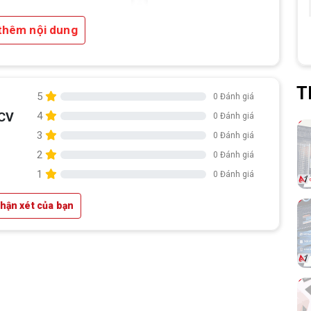
thêm nội dung
T
5
0 Đánh giá
JCV
4
0 Đánh giá
3
0 Đánh giá
2. Chuẩn màu chính xác cho dân
2
0 Đánh giá
chuyên:
1
0 Đánh giá
Màn hình được
hiệu chỉnh màu
và đạt
nhận xét của bạn
chứng nhận
Calman Verified
, đảm bảo màu
sắc hiển thị chân thực và chính xác với
độ
sai màu Delta E < 2
.