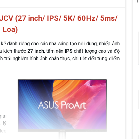
T
CV (27 inch/ IPS/ 5K/ 60Hz/ 5ms/
Loa)
 kế dành riêng cho các nhà sáng tạo nội dung, nhiếp ảnh
ữu kích thước
27 inch
, tấm nền
IPS
chất lượng cao và độ
trải nghiệm hình ảnh chân thực, chi tiết đến từng điểm
iải
 lý
deo