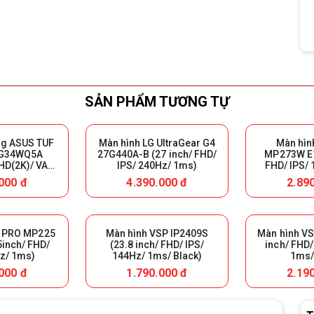
SẢN PHẨM TƯƠNG TỰ
ng ASUS TUF
Màn hình LG UltraGear G4
Màn hìn
G34WQ5A
27G440A-B (27 inch/ FHD/
MP273W E1
HD(2K)/ VA/
IPS/ 240Hz/ 1ms)
FHD/ IPS/
ms/ 1500R)
Màu 
000 đ
4.390.000 đ
2.89
I PRO MP225
Màn hình VSP IP2409S
Màn hình VS
5inch/ FHD/
(23.8 inch/ FHD/ IPS/
inch/ FHD/
z/ 1ms)
144Hz/ 1ms/ Black)
1ms/
000 đ
1.790.000 đ
2.19