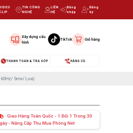
VIDEO
TIN CÔNG
LIÊN
Đăng
Đăng
CLIP
NGHỆ
HỆ
nhập
ký
Xây dựng cấu
TikTok
Giỏ hàng
hình
THANH TOÁN & TRẢ GÓP
HÀNG CŨ
/ 60Hz/ 5ms/ Loa)
Giao Hàng Toàn Quốc - 1 Đổi 1 Trong 30
gày - Nâng Cấp Thu Mua Phòng Net