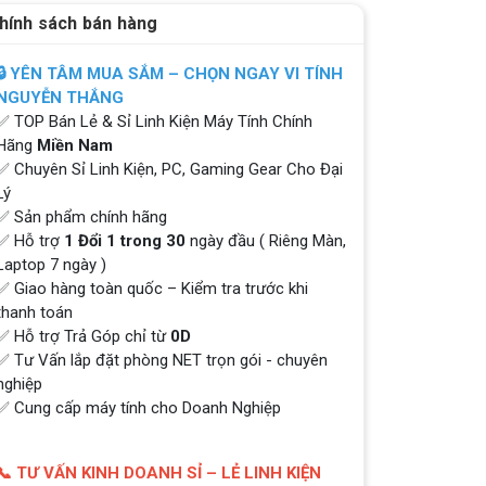
hính sách bán hàng
🔒 YÊN TÂM MUA SẮM – CHỌN NGAY VI TÍNH
NGUYỄN THẮNG
✅ TOP Bán Lẻ & Sỉ Linh Kiện Máy Tính Chính
Hãng
Miền Nam
✅ Chuyên Sỉ Linh Kiện, PC, Gaming Gear Cho Đại
Lý
✅ Sản phẩm chính hãng
✅ Hỗ trợ
1 Đổi 1 trong 30
ngày đầu ( Riêng Màn,
Laptop 7 ngày )
✅ Giao hàng toàn quốc – Kiểm tra trước khi
thanh toán
✅ Hỗ trợ Trả Góp chỉ từ
0D
✅ Tư Vấn lắp đặt phòng NET trọn gói - chuyên
nghiệp
✅ Cung cấp máy tính cho Doanh Nghiệp
📞 TƯ VẤN KINH DOANH SỈ – LẺ LINH KIỆN