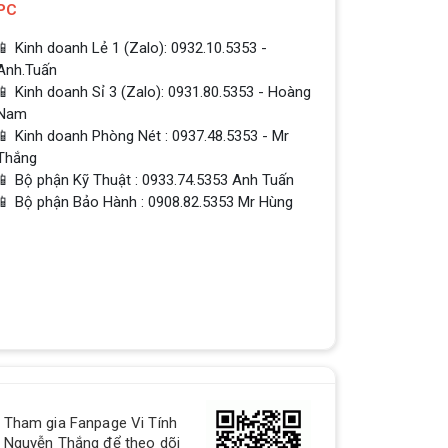
PC
📱 Kinh doanh Lẻ 1 (Zalo): 0932.10.5353 -
Anh.Tuấn
📱 Kinh doanh Sỉ 3 (Zalo): 0931.80.5353 - Hoàng
Nam
📱 Kinh doanh Phòng Nét : 0937.48.5353 - Mr
Thắng
📱 Bộ phận Kỹ Thuật : 0933.74.5353 Anh Tuấn
📱 Bộ phận Bảo Hành : 0908.82.5353 Mr Hùng
QUÀ TẶNG TƯNG BỪNG -
Tham gia Fanpage Vi Tính
CHÀO MỪNG NĂM MỚI
Nguyễn Thắng để theo dõi
Build PC - Powered By MSI