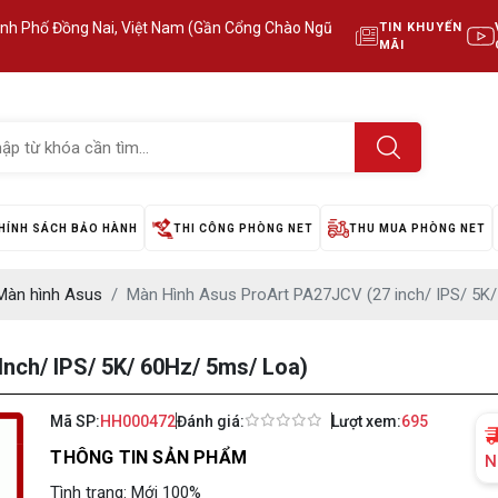
ành Phố Đồng Nai, Việt Nam (Gần Cổng Chào Ngũ
TIN KHUYẾN
MÃI
HÍNH SÁCH BẢO HÀNH
THI CÔNG PHÒNG NET
THU MUA PHÒNG NET
Màn hình Asus
Màn Hình Asus ProArt PA27JCV (27 inch/ IPS/ 5K
nch/ IPS/ 5K/ 60Hz/ 5ms/ Loa)
Mã SP:
HH000472
Đánh giá:
Lượt xem:
695
THÔNG TIN SẢN PHẨM
N
Tình trạng: Mới 100%