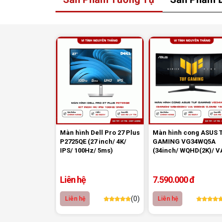
Màn hình Dell Pro 27 Plus
Màn hình cong ASUS 
P2725QE (27 inch/ 4K/
GAMING VG34WQ5A
IPS/ 100Hz/ 5ms)
(34inch/ WQHD(2K)/ V
200Hz/ 0.5ms/ 1500R)
Màn Hình Asus ProArt PA27JCV
là lựa ch
Liên hệ
7.590.000 đ
sắc, độ phân giải cao và thiết kế hiện đại. V
năng công thái học, đây là công cụ hỗ trợ đắc
(0)
Liên hệ
Liên hệ
Vi Tính Nguyễn Thắng
tự hào là nhà cu