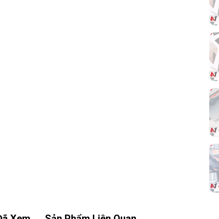
tới
màu
Đã Xem
Sản Phẩm Liên Quan