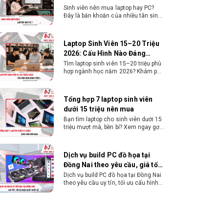
Góc
178° / 178°
Sinh viên nên mua laptop hay PC?
Đây là băn khoăn của nhiều tân sinh
nhìn
viên khi chọn máy học tập. Xem
ngay phân tích để chọn thiết bị
Độ
1500:1
chuẩn ngành, hợp túi tiền!
Laptop Sinh Viên 15–20 Triệu
tương
2026: Cấu Hình Nào Đáng
phản
Tiền?
Tìm laptop sinh viên 15–20 triệu phù
tĩnh
hợp ngành học năm 2026? Khám phá
cách chọn cấu hình, RAM, SSD, màn
Công
HDR10
hình và khả năng nâng cấp hợp lý.
nghệ
Tổng hợp 7 laptop sinh viên
hiển thị
dưới 15 triệu nên mua
Bạn tìm laptop cho sinh viên dưới 15
triệu mượt mà, bền bỉ? Xem ngay gợi
Điều
+23° ~ -5°
ý các thương hiệu laptop bền, cấu
chỉnh
hình mạnh cho sinh viên sử dụng 4
nghiêng
năm đại học.
Dịch vụ build PC đồ họa tại
Đồng Nai theo yêu cầu, giá tốt,
Xoay
+90° ~ -90°
uy tín
Dịch vụ build PC đồ họa tại Đồng Nai
dọc
theo yêu cầu uy tín, tối ưu cấu hình
xử lý 3D và dựng video mượt mà.
Xoay
+30° ~ -30°
Đăng ký nhận tư vấn và báo giá chi
tiết ngay.
ngang
10+ Mẫu laptop học sinh, sinh