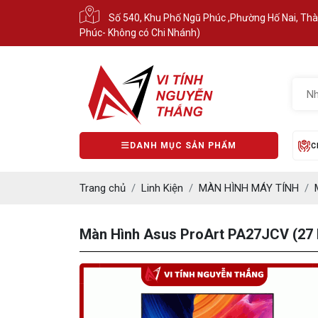
Số 540, Khu Phố Ngũ Phúc ,Phường Hố Nai, Th
Phúc- Không có Chi Nhánh)
DANH MỤC SẢN PHẨM
C
Trang chủ
Linh Kiện
MÀN HÌNH MÁY TÍNH
Màn Hình Asus ProArt PA27JCV (27 I