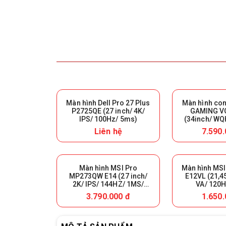
Màn hình Dell Pro 27 Plus
Màn hình co
P2725QE (27 inch/ 4K/
GAMING V
IPS/ 100Hz/ 5ms)
(34inch/ WQ
200Hz/ 0.5
Liên hệ
7.590.
Màn hình MSI Pro
Màn hình MS
MP273QW E14 (27 inch/
E12VL (21,4
2K/ IPS/ 144HZ/ 1MS/
VA/ 120H
LOA)
3.790.000 đ
1.650.