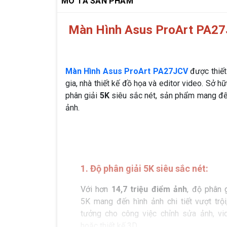
MÔ TẢ SẢN PHẨM
Màn Hình Asus ProArt PA27J
Màn Hình Asus ProArt PA27JCV
được thiết
gia, nhà thiết kế đồ họa và editor video. Sở h
phân giải
5K
siêu sắc nét, sản phẩm mang đến 
ảnh.
1. Độ phân giải 5K siêu sắc nét:
Với hơn
14,7 triệu điểm ảnh
, độ phân g
5K mang đến hình ảnh chi tiết vượt trội,
tưởng cho công việc chỉnh sửa ảnh, vi
hoặc thiết kế 3D.