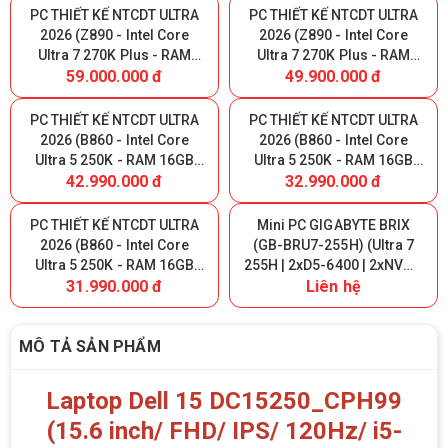
5090 32GB )
PC THIẾT KẾ NTCDT ULTRA
PC THIẾT KẾ NTCDT ULTRA
2026 (Z890 - Intel Core
2026 (Z890 - Intel Core
Ultra 7 270K Plus - RAM
Ultra 7 270K Plus - RAM
59.000.000 đ
49.900.000 đ
32GB DDR5 - SSD NVMe
32GB DDR5 - SSD NVMe
1000GB - GeForce RTX
1000GB - GeForce RTX
5070 12GB)
5060 8GB)
PC THIẾT KẾ NTCDT ULTRA
PC THIẾT KẾ NTCDT ULTRA
2026 (B860 - Intel Core
2026 (B860 - Intel Core
Ultra 5 250K - RAM 16GB
Ultra 5 250K - RAM 16GB
42.990.000 đ
32.990.000 đ
DDR5 - 500GB NVMe - RTX
DDR5 - 500GB NVMe - RTX
5070 12GB)
5060 8GB)
PC THIẾT KẾ NTCDT ULTRA
Mini PC GIGABYTE BRIX
2026 (B860 - Intel Core
(GB-BRU7-255H) (Ultra 7
Ultra 5 250K - RAM 16GB
255H | 2xD5-6400 | 2xNVMe
31.990.000 đ
Liên hệ
DDR5 - 500GB NVMe - RTX
| 2xHDMI | 1xUSB4 | WIFI 7 |
3060 12GB)
Bluetooth | 1xLAN | VESA |
NoOS | Đen)
MÔ TẢ SẢN PHẨM
Laptop Dell 15 DC15250_CPH99
(15.6 inch/ FHD/ IPS/ 120Hz/ i5-