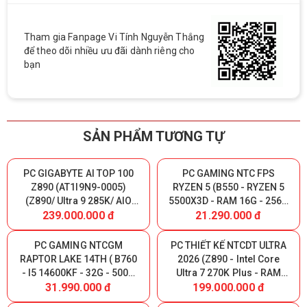
Tham gia Fanpage Vi Tính Nguyễn Thắng
để theo dõi nhiều ưu đãi dành riêng cho
bạn
SẢN PHẨM TƯƠNG TỰ
PC GIGABYTE AI TOP 100
PC GAMING NTC FPS
Z890 (AT1I9N9-0005)
RYZEN 5 (B550 - RYZEN 5
(Z890/ Ultra 9 285K/ AIO
5500X3D - RAM 16G - 256G
239.000.000 đ
21.290.000 đ
360/ 128GB (32GBx4)
NVME - VGA RTX 5050 8GB)
DDR5/ SSD Gen4 2TB/ SSD
Gen4 320GB/ RTX 5090
PC GAMING NTCGM
PC THIẾT KẾ NTCDT ULTRA
32GB/ PSU 1600W 80 Plus
RAPTOR LAKE 14TH ( B760
2026 (Z890 - Intel Core
Platinum/ WF7/ BT/ Black)
- I5 14600KF - 32G - 500G
Ultra 7 270K Plus - RAM
31.990.000 đ
199.000.000 đ
NVME - RTX 3060 12G )
32GB DDR5 - SSD NVMe
1000GB - GeForce RTX