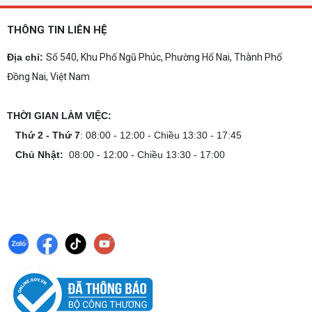
Dịch vụ build PC gaming tại Đồng Nai uy
tín, chuyên nghiệp
THÔNG TIN LIÊN HỆ
Dịch vụ build PC gaming tại Đồng Nai uy tín, cấu
hình mạnh, tối ưu chi phí, test máy tại chỗ. Khám
Địa chỉ:
Số 540, Khu Phố Ngũ Phúc, Phường Hố Nai, Thành Phố
phá ngay địa chỉ tư vấn và lắp đặt dàn PC chơi
Đồng Nai, Việt Nam
game mượt mà!
Cách tính công suất nguồn PC chi tiết dễ
hiểu
THỜI GIAN LÀM VIỆC:
Cách tính công suất nguồn PC giúp bạn chọn PSU
phù hợp, đảm bảo hệ thống vận hành ổn định và
Thứ 2 - Thứ 7
: 08:00 - 12:00 - Chiều 13:30 - 17:45
tối ưu chi phí. Xem ngay hướng dẫn tại đây
Chủ Nhật:
08:00 - 12:00 - Chiều 13:30 - 17:00
Cách kiểm tra tương thích linh kiện PC
dễ hiểu
Hướng dẫn kiểm tra tương thích linh kiện PC trước
khi build: socket CPU mainboard, chuẩn RAM,
nguồn cho VGA và kích thước case. Có checklist
copy nhanh.
Nâng cấp PC nên ưu tiên nâng gì trước ?
Nâng cấp pc nên nâng gì trước để tối ưu chi phí và
tăng hiệu năng tối đa? Xem ngay thứ tự ưu tiên
nâng cấp linh kiện PC chi tiết trong bài viết này!