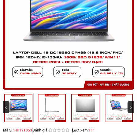
Mã SP:
HH191053
Đánh giá:
Lượt xem:
111