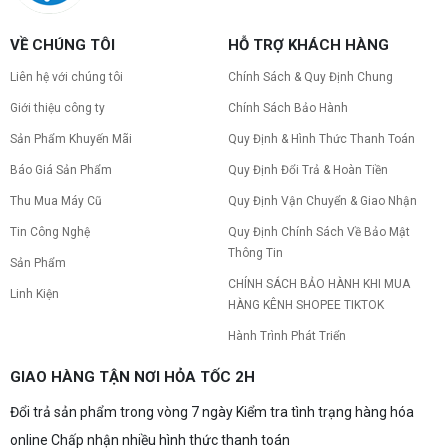
PC gaming nóng quạt kêu to: Nguyên
VỀ CHÚNG TÔI
HỖ TRỢ KHÁCH HÀNG
nhân và Cách khắc phục
Tình trạng PC gaming nóng quạt kêu to khiến
Liên hệ với chúng tôi
Chính Sách & Quy Định Chung
máy giật lag, giảm tuổi thọ? Tìm hiểu ngay
nguyên nhân và cách khắc phục hiệu quả để máy
Giới thiệu công ty
Chính Sách Bảo Hành
hoạt động êm ái.
Sản Phẩm Khuyến Mãi
Quy Định & Hình Thức Thanh Toán
CPU AMD Ryzen 7 7700X3D full box mới
ra mắt: Nhanh, Mạnh, Giá tốt
Báo Giá Sản Phẩm
Quy Định Đổi Trả & Hoàn Tiền
CPU AMD Ryzen 7 7700X3D chính thức ra mắt
với công nghệ 3D V-Cache đỉnh cao, mang lại
Thu Mua Máy Cũ
Quy Định Vận Chuyển & Giao Nhận
hiệu năng chơi game vượt trội. Khám phá chi tiết
Tin Công Nghệ
Quy Định Chính Sách Về Bảo Mật
ngay!
Thông Tin
10 Nguyên nhân khiến PC gaming bị tụt
Sản Phẩm
FPS thường gặp
CHÍNH SÁCH BẢO HÀNH KHI MUA
Linh Kiện
PC gaming bị tụt FPS sau một thời gian? Tìm hiểu
HÀNG KÊNH SHOPEE TIKTOK
10 nguyên nhân khiến máy tụt FPS khi chơi game
và cách kiểm tra, khắc phục từng bước tại Vi Tính
Hành Trình Phát Triển
Nguyễn Thắng.
NVIDIA Hoãn Ra Mắt Dòng RTX 50
GIAO HÀNG TẬN NƠI HỎA TỐC 2H
SUPER: Card Đã Tới Tay Đối Tác Nhưng
"Mắc Kẹt" Vì Giá RAM GDDR7 3GB
Đổi trả sản phẩm trong vòng 7 ngày Kiểm tra tình trạng hàng hóa
NVIDIA đột ngột tạm hoãn ra mắt dòng card đồ
họa GeForce RTX 50 SUPER dù sản phẩm đã cập
online Chấp nhận nhiều hình thức thanh toán
bến nhà máy của các đối tác. Nguyên nhân chính