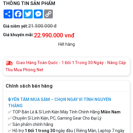
THÔNG TIN SẢN PHẨM
Share
Facebook
Twitter
Messenger
Copy
Link
21.500.000 đ
Giá niêm yết:
22.990.000 vnđ
Giá khuyến mãi:
Hết hàng
Giao Hàng Toàn Quốc - 1 Đổi 1 Trong 30 Ngày - Nâng Cấp
Thu Mua Phòng Net
Chính sách bán hàng
🔒 YÊN TÂM MUA SẮM – CHỌN NGAY VI TÍNH NGUYỄN
THẮNG
✅ TOP Bán Lẻ & Sỉ Linh Kiện Máy Tính Chính Hãng
Miền Nam
✅ Chuyên Sỉ Linh Kiện, PC, Gaming Gear Cho Đại Lý
✅ Sản phẩm chính hãng
✅ Hỗ trợ
1 Đổi 1 trong 30
ngày đầu ( Riêng Màn, Laptop 7 ngày