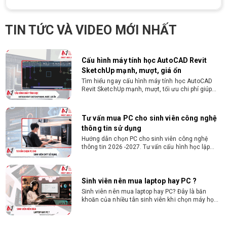
Cách chọn PC cho sinh viên thiết kế đồ
họa từ 2D, dựng video đến 3D
Hướng dẫn chọn PC cho sinh viên thiết kế đồ họa
TIN TỨC VÀ VIDEO MỚI NHẤT
từ 2D, dựng video đến 3D. Cấu hình tối ưu, dùng
bền 4 năm đại học. Tư vấn lắp đặt tại Vi Tính
Nguyễn Thắng.
Cấu hình máy tính học AutoCAD Revit
SketchUp mạnh, mượt, giá ổn
Tìm hiểu ngay cấu hình máy tính học AutoCAD
Revit SketchUp mạnh, mượt, tối ưu chi phí giúp
dân thiết kế, kiến trúc vận hành mượt mà, không
giật lag.
Tư vấn mua PC cho sinh viên công nghệ
thông tin sử dụng
Hướng dẫn chọn PC cho sinh viên công nghệ
thông tin 2026 -2027. Tư vấn cấu hình học lập
trình, chạy Docker, máy ảo, Android Studio tối ưu
chi phí.
Sinh viên nên mua laptop hay PC ?
Sinh viên nên mua laptop hay PC? Đây là băn
khoăn của nhiều tân sinh viên khi chọn máy học
tập. Xem ngay phân tích để chọn thiết bị chuẩn
ngành, hợp túi tiền!