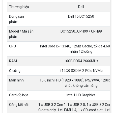
Thương hiệu
Dell
Dòng sản
Dell 15 DC15250
phẩm
Model / Mã sản
DC15250_CPH99 / CPH99
phẩm
CPU
Intel Core i5-1334U, 12MB Cache, tối đa 4.60G
nhân 12 luồng
Top 18 tựa game PC huyền thoại gắn liền
với tuổi thơ của game thủ Việt vào những
RAM
16GB DDR4 2666MHz
năm 2000
Top 18 tựa game PC huyền thoại gắn liền với tuổi
thơ của game thủ Việt vào những năm 2000
Ổ cứng
512GB SSD M.2 PCIe NVMe
Màn hình
15.6 inch FHD (1920 x 1080), IPS/WVA, 120Hz,
Hãng ASRock Công Bố 2 dòng Card Đồ
chói, không cảm ứng
Họa AMD Radeon™ RX 6600 XT
ASRock Công Bố Series Cạc Đồ Họa AMD
Card đồ họa
Intel UHD Graphics
Radeon™ RX 6600 XT Cung Cấp Hiệu Suất Chơi
Game 1080p Tối Ưu
Cổng kết nối
1 x USB 3.2 Gen 1, 1 x USB 2.0, 1 x USB 3.2 Gen
C data only, 1 x HDMI 1.4, 1 x SD-card slot, 1 x U
Nên Hay Không Dùng Tivi Thay Cho Màn