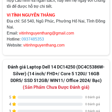
hợp cấu hình và ngân sách, hãy liên hệ ngay với chúng
tôi để được hỗ trợ chi tiết.
VI TÍNH NGUYỄN THẮNG
Địa chỉ:
Số 540, Ngũ Phúc, Phường Hố Nai, Tỉnh Đồng
Nai.
Email:
vitinhnguyenthang@gmail.com
Hotline:
0937485353
Website:
vitinhnguyenthang.com
Đánh giá Laptop Dell 14 DC14250 (DC4C5386W-
Silver) (14 inch/ FHD+/ Core 5 120U/ 16GB
DDR5/ SSD 512GB/ WIN11/ Office 2024/ Bạc)
(Sản Phẩm Chưa Được Đánh giá)
5
0 Đánh giá
4
0 Đánh giá
3
0 Đánh giá