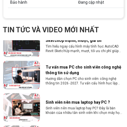
Bảo hành
Đang cập nhật
bền 4 năm đại học. Tư vấn lắp đặt tại Vi Tính
Nguyễn Thắng.
Cấu hình máy tính học AutoCAD Revit
SketchUp mạnh, mượt, giá ổn
Tìm hiểu ngay cấu hình máy tính học AutoCAD
TIN TỨC VÀ VIDEO MỚI NHẤT
Revit SketchUp mạnh, mượt, tối ưu chi phí giúp
dân thiết kế, kiến trúc vận hành mượt mà, không
giật lag.
Tư vấn mua PC cho sinh viên công nghệ
thông tin sử dụng
Hướng dẫn chọn PC cho sinh viên công nghệ
thông tin 2026 -2027. Tư vấn cấu hình học lập
trình, chạy Docker, máy ảo, Android Studio tối ưu
chi phí.
Sinh viên nên mua laptop hay PC ?
Sinh viên nên mua laptop hay PC? Đây là băn
khoăn của nhiều tân sinh viên khi chọn máy học
tập. Xem ngay phân tích để chọn thiết bị chuẩn
ngành, hợp túi tiền!
Laptop Sinh Viên 15–20 Triệu 2026: Cấu
Hình Nào Đáng Tiền?
Tìm laptop sinh viên 15–20 triệu phù hợp ngành