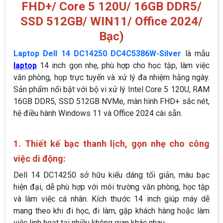
FHD+/ Core 5 120U/ 16GB DDR5/
SSD 512GB/ WIN11/ Office 2024/
Bạc)
Laptop Dell 14 DC14250 DC4C5386W-Silver
là mẫu
laptop
14 inch gọn nhẹ, phù hợp cho học tập, làm việc
văn phòng, họp trực tuyến và xử lý đa nhiệm hằng ngày.
Sản phẩm nổi bật với bộ vi xử lý Intel Core 5 120U, RAM
16GB DDR5, SSD 512GB NVMe, màn hình FHD+ sắc nét,
hệ điều hành Windows 11 và Office 2024 cài sẵn.
1. Thiết kế bạc thanh lịch, gọn nhẹ cho công
việc di động:
Dell 14 DC14250 sở hữu kiểu dáng tối giản, màu bạc
hiện đại, dễ phù hợp với môi trường văn phòng, học tập
và làm việc cá nhân. Kích thước 14 inch giúp máy dễ
mang theo khi đi học, đi làm, gặp khách hàng hoặc làm
việc linh hoạt tại nhiều không gian khác nhau.