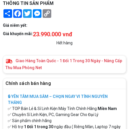
THÔNG TIN SẢN PHẨM
Share
Facebook
Twitter
Messenger
Copy
Link
Giá niêm yết:
23.990.000 vnđ
Giá khuyến mãi:
Hết hàng
Giao Hàng Toàn Quốc - 1 Đổi 1 Trong 30 Ngày - Nâng Cấp
Thu Mua Phòng Net
Chính sách bán hàng
🔒 YÊN TÂM MUA SẮM – CHỌN NGAY VI TÍNH NGUYỄN
THẮNG
✅ TOP Bán Lẻ & Sỉ Linh Kiện Máy Tính Chính Hãng
Miền Nam
✅ Chuyên Sỉ Linh Kiện, PC, Gaming Gear Cho Đại Lý
✅ Sản phẩm chính hãng
✅ Hỗ trợ
1 Đổi 1 trong 30
ngày đầu ( Riêng Màn, Laptop 7 ngày