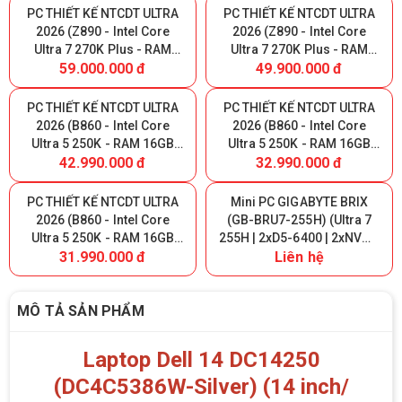
5090 32GB )
PC THIẾT KẾ NTCDT ULTRA
PC THIẾT KẾ NTCDT ULTRA
2026 (Z890 - Intel Core
2026 (Z890 - Intel Core
Ultra 7 270K Plus - RAM
Ultra 7 270K Plus - RAM
59.000.000 đ
49.900.000 đ
32GB DDR5 - SSD NVMe
32GB DDR5 - SSD NVMe
1000GB - GeForce RTX
1000GB - GeForce RTX
5070 12GB)
5060 8GB)
PC THIẾT KẾ NTCDT ULTRA
PC THIẾT KẾ NTCDT ULTRA
2026 (B860 - Intel Core
2026 (B860 - Intel Core
Ultra 5 250K - RAM 16GB
Ultra 5 250K - RAM 16GB
42.990.000 đ
32.990.000 đ
DDR5 - 500GB NVMe - RTX
DDR5 - 500GB NVMe - RTX
5070 12GB)
5060 8GB)
PC THIẾT KẾ NTCDT ULTRA
Mini PC GIGABYTE BRIX
2026 (B860 - Intel Core
(GB-BRU7-255H) (Ultra 7
Ultra 5 250K - RAM 16GB
255H | 2xD5-6400 | 2xNVMe
31.990.000 đ
Liên hệ
DDR5 - 500GB NVMe - RTX
| 2xHDMI | 1xUSB4 | WIFI 7 |
3060 12GB)
Bluetooth | 1xLAN | VESA |
NoOS | Đen)
MÔ TẢ SẢN PHẨM
Laptop Dell 14 DC14250
(DC4C5386W-Silver) (14 inch/