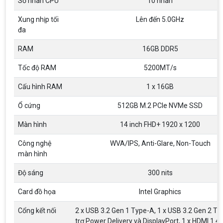
Số nhân CPU
10 nhân
Xung nhịp tối
Lên đến 5.0GHz
đa
RAM
16GB DDR5
Tốc độ RAM
5200MT/s
Top 18 tựa game PC huyền thoại gắn liền
với tuổi thơ của game thủ Việt vào những
Cấu hình RAM
1 x 16GB
năm 2000
Top 18 tựa game PC huyền thoại gắn liền với tuổi
thơ của game thủ Việt vào những năm 2000
Ổ cứng
512GB M.2 PCIe NVMe SSD
Màn hình
14 inch FHD+ 1920 x 1200
Hãng ASRock Công Bố 2 dòng Card Đồ
Họa AMD Radeon™ RX 6600 XT
Công nghệ
WVA/IPS, Anti-Glare, Non-Touch
ASRock Công Bố Series Cạc Đồ Họa AMD
màn hình
Radeon™ RX 6600 XT Cung Cấp Hiệu Suất Chơi
Game 1080p Tối Ưu
Độ sáng
300 nits
Nên Hay Không Dùng Tivi Thay Cho Màn
Card đồ họa
Intel Graphics
Hình Máy Tính?
Nhiều người dùng băn khoăn trong việc có nên sử
Cổng kết nối
2 x USB 3.2 Gen 1 Type-A, 1 x USB 3.2 Gen 2 Ty
dụng tivi để làm màn hình máy tính hay không? Vì
trợ Power Delivery và DisplayPort, 1 x HDMI 1.4, 