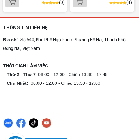
WF7/ BT/ Black)
(0)
(4)
hình mạnh, tối ưu chi phí, test máy tại chỗ. Khám
phá ngay địa chỉ tư vấn và lắp đặt dàn PC chơi
game mượt mà!
Cách tính công suất nguồn PC chi tiết dễ
hiểu
THÔNG TIN LIÊN HỆ
Cách tính công suất nguồn PC giúp bạn chọn PSU
phù hợp, đảm bảo hệ thống vận hành ổn định và
Địa chỉ:
Số 540, Khu Phố Ngũ Phúc, Phường Hố Nai, Thành Phố
tối ưu chi phí. Xem ngay hướng dẫn tại đây
Đồng Nai, Việt Nam
Cách kiểm tra tương thích linh kiện PC
dễ hiểu
THỜI GIAN LÀM VIỆC:
Hướng dẫn kiểm tra tương thích linh kiện PC trước
khi build: socket CPU mainboard, chuẩn RAM,
Thứ 2 - Thứ 7
: 08:00 - 12:00 - Chiều 13:30 - 17:45
nguồn cho VGA và kích thước case. Có checklist
Chủ Nhật:
08:00 - 12:00 - Chiều 13:30 - 17:00
copy nhanh.
Nâng cấp PC nên ưu tiên nâng gì trước ?
Nâng cấp pc nên nâng gì trước để tối ưu chi phí và
tăng hiệu năng tối đa? Xem ngay thứ tự ưu tiên
nâng cấp linh kiện PC chi tiết trong bài viết này!
PC gaming nóng quạt kêu to: Nguyên
nhân và Cách khắc phục