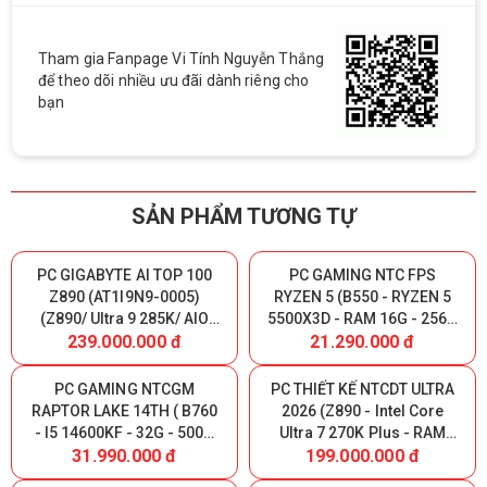
Tham gia Fanpage Vi Tính Nguyễn Thắng
để theo dõi nhiều ưu đãi dành riêng cho
bạn
SẢN PHẨM TƯƠNG TỰ
PC GIGABYTE AI TOP 100
PC GAMING NTC FPS
Z890 (AT1I9N9-0005)
RYZEN 5 (B550 - RYZEN 5
(Z890/ Ultra 9 285K/ AIO
5500X3D - RAM 16G - 256G
239.000.000 đ
21.290.000 đ
360/ 128GB (32GBx4)
NVME - VGA RTX 5050 8GB)
DDR5/ SSD Gen4 2TB/ SSD
Gen4 320GB/ RTX 5090
PC GAMING NTCGM
PC THIẾT KẾ NTCDT ULTRA
32GB/ PSU 1600W 80 Plus
RAPTOR LAKE 14TH ( B760
2026 (Z890 - Intel Core
Platinum/ WF7/ BT/ Black)
- I5 14600KF - 32G - 500G
Ultra 7 270K Plus - RAM
31.990.000 đ
199.000.000 đ
NVME - RTX 3060 12G )
32GB DDR5 - SSD NVMe
1000GB - GeForce RTX