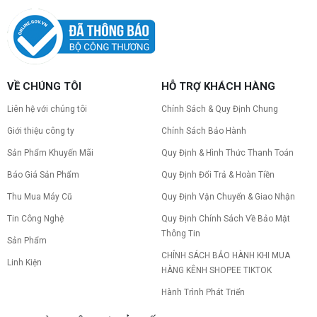
dễ hiểu
Hướng dẫn kiểm tra tương thích linh kiện PC trước
khi build: socket CPU mainboard, chuẩn RAM,
nguồn cho VGA và kích thước case. Có checklist
copy nhanh.
Nâng cấp PC nên ưu tiên nâng gì trước ?
VỀ CHÚNG TÔI
HỖ TRỢ KHÁCH HÀNG
Nâng cấp pc nên nâng gì trước để tối ưu chi phí và
tăng hiệu năng tối đa? Xem ngay thứ tự ưu tiên
Liên hệ với chúng tôi
Chính Sách & Quy Định Chung
nâng cấp linh kiện PC chi tiết trong bài viết này!
Giới thiệu công ty
Chính Sách Bảo Hành
Sản Phẩm Khuyến Mãi
Quy Định & Hình Thức Thanh Toán
PC gaming nóng quạt kêu to: Nguyên
nhân và Cách khắc phục
Báo Giá Sản Phẩm
Quy Định Đổi Trả & Hoàn Tiền
Tình trạng PC gaming nóng quạt kêu to khiến
máy giật lag, giảm tuổi thọ? Tìm hiểu ngay
Thu Mua Máy Cũ
Quy Định Vận Chuyển & Giao Nhận
nguyên nhân và cách khắc phục hiệu quả để máy
Tin Công Nghệ
Quy Định Chính Sách Về Bảo Mật
hoạt động êm ái.
Thông Tin
CPU AMD Ryzen 7 7700X3D full box mới
Sản Phẩm
ra mắt: Nhanh, Mạnh, Giá tốt
CHÍNH SÁCH BẢO HÀNH KHI MUA
Linh Kiện
CPU AMD Ryzen 7 7700X3D chính thức ra mắt
HÀNG KÊNH SHOPEE TIKTOK
với công nghệ 3D V-Cache đỉnh cao, mang lại
hiệu năng chơi game vượt trội. Khám phá chi tiết
Hành Trình Phát Triển
ngay!