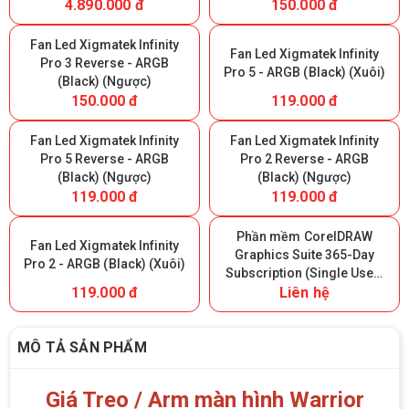
4.890.000 đ
150.000 đ
Fan Led Xigmatek Infinity
Fan Led Xigmatek Infinity
Pro 3 Reverse - ARGB
Pro 5 - ARGB (Black) (Xuôi)
(Black) (Ngược)
150.000 đ
119.000 đ
Fan Led Xigmatek Infinity
Fan Led Xigmatek Infinity
Pro 5 Reverse - ARGB
Pro 2 Reverse - ARGB
(Black) (Ngược)
(Black) (Ngược)
119.000 đ
119.000 đ
Phần mềm CorelDRAW
Fan Led Xigmatek Infinity
Graphics Suite 365-Day
Pro 2 - ARGB (Black) (Xuôi)
Subscription (Single User)
119.000 đ
Liên hệ
- 365 ngày
MÔ TẢ SẢN PHẨM
Giá Treo / Arm màn hình Warrior