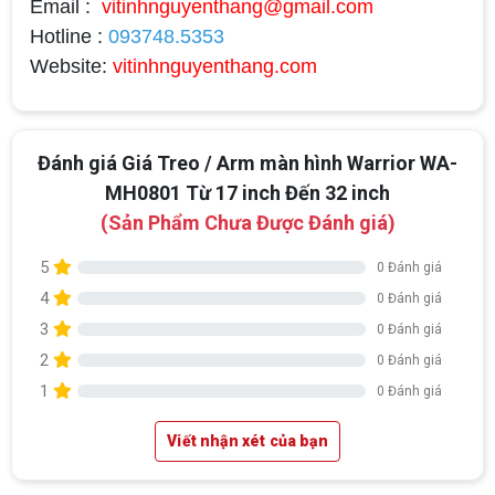
Email :
vitinhnguyenthang@gmail.com
Hotline :
093748.5353
Website:
vitinhnguyenthang.com
Đánh giá Giá Treo / Arm màn hình Warrior WA-
MH0801 Từ 17 inch Đến 32 inch
(Sản Phẩm Chưa Được Đánh giá)
5
0 Đánh giá
4
0 Đánh giá
3
0 Đánh giá
2
0 Đánh giá
1
0 Đánh giá
Viết nhận xét của bạn
Top 18 tựa game PC huyền thoại gắn liền
với tuổi thơ của game thủ Việt vào những