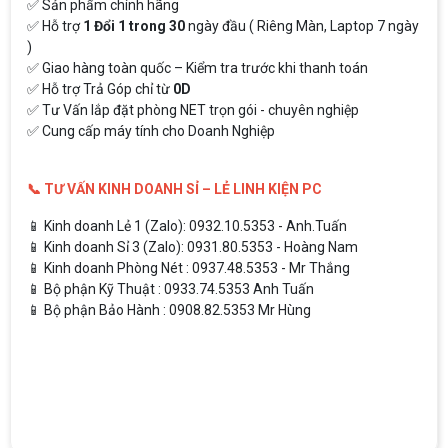
✅ Sản phẩm chính hãng
✅ Hỗ trợ
1 Đổi 1 trong 30
ngày đầu ( Riêng Màn, Laptop 7 ngày
)
✅ Giao hàng toàn quốc – Kiểm tra trước khi thanh toán
✅ Hỗ trợ Trả Góp chỉ từ
0D
✅ Tư Vấn lắp đặt phòng NET trọn gói - chuyên nghiệp
✅ Cung cấp máy tính cho Doanh Nghiệp
📞 TƯ VẤN KINH DOANH SỈ – LẺ LINH KIỆN PC
📱 Kinh doanh Lẻ 1 (Zalo): 0932.10.5353 - Anh.Tuấn
📱 Kinh doanh Sỉ 3 (Zalo): 0931.80.5353 - Hoàng Nam
📱 Kinh doanh Phòng Nét : 0937.48.5353 - Mr Thắng
📱 Bộ phận Kỹ Thuật : 0933.74.5353 Anh Tuấn
📱 Bộ phận Bảo Hành : 0908.82.5353 Mr Hùng