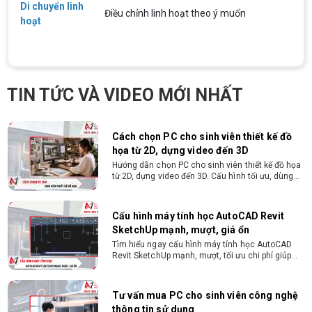
Di chuyển linh
Yêu cầu công việc Tốt nghiệp Cao đẳng , Đại học
Điều chỉnh linh hoạt theo ý muốn
chuyên ngành CNTT , QTKD hoặc các ngành liên
hoạt
quan. Ưu tiên biết tiếng Anh cơ bản Có khả năng
làm việc độc lập 24/7 Trung thực, chịu khó, có
tinh thần học hỏi, sáng tạo, tinh thần trách nhiệm
cao, quyết đoán. Kinh nghiệm ít nhất 2 năm ở vị
ĐIỀU KIỆN TRẢ GÓP HDSAIGON
trí tương đương
Gói hỗ trợ vay ưu đãi: - Khoản vay lên đến 100
TIN TỨC VÀ VIDEO MỚI NHẤT
triệu đồng - Thủ tục cực kì đơn giản: bản sao
CMND và Hộ khẩu - Xét duyệt nhanh chóng trong
vòng 10 phút
Cách chọn PC cho sinh viên thiết kế đồ
họa từ 2D, dựng video đến 3D
Hướng dẫn chọn PC cho sinh viên thiết kế đồ họa
từ 2D, dựng video đến 3D. Cấu hình tối ưu, dùng
bền 4 năm đại học. Tư vấn lắp đặt tại Vi Tính
Nguyễn Thắng.
Cấu hình máy tính học AutoCAD Revit
SketchUp mạnh, mượt, giá ổn
Tìm hiểu ngay cấu hình máy tính học AutoCAD
Revit SketchUp mạnh, mượt, tối ưu chi phí giúp
dân thiết kế, kiến trúc vận hành mượt mà, không
giật lag.
Tư vấn mua PC cho sinh viên công nghệ
thông tin sử dụng