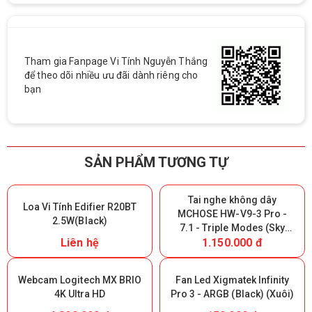
Tham gia Fanpage Vi Tính Nguyễn Thắng
để theo dõi nhiều ưu đãi dành riêng cho
bạn
SẢN PHẨM TƯƠNG TỰ
Tai nghe không dây
Loa Vi Tính Edifier R20BT
MCHOSE HW-V9-3 Pro -
2.5W(Black)
7.1 - Triple Modes (Sky
Liên hệ
1.150.000 đ
White) (Giữ lại Box để bảo
hành)
Webcam Logitech MX BRIO
Fan Led Xigmatek Infinity
4K Ultra HD
Pro 3 - ARGB (Black) (Xuôi)