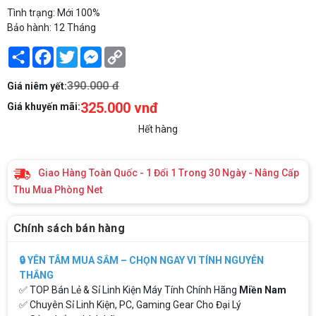
Tình trạng: Mới 100%
Bảo hành: 12 Tháng
Share
Facebook
Twitter
Messenger
Copy
Link
390.000 đ
Giá niêm yết:
325.000 vnđ
Giá khuyến mãi:
Hết hàng
Giao Hàng Toàn Quốc - 1 Đổi 1 Trong 30 Ngày - Nâng Cấp
Thu Mua Phòng Net
Chính sách bán hàng
🔒 YÊN TÂM MUA SẮM – CHỌN NGAY VI TÍNH NGUYỄN
THẮNG
✅ TOP Bán Lẻ & Sỉ Linh Kiện Máy Tính Chính Hãng
Miền Nam
✅ Chuyên Sỉ Linh Kiện, PC, Gaming Gear Cho Đại Lý