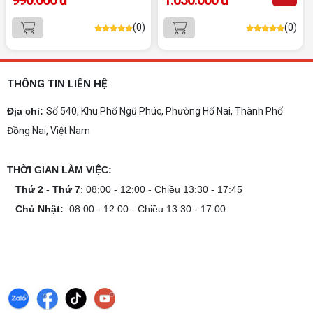
yêu cầu, giá tốt, uy tín
Dịch vụ build PC đồ họa tại Đồng Nai theo yêu
(0)
(0)
cầu uy tín, tối ưu cấu hình xử lý 3D và dựng video
mượt mà. Đăng ký nhận tư vấn và báo giá chi tiết
ngay.
10+ Mẫu laptop học sinh, sinh viên nên
mua 2026
THÔNG TIN LIÊN HỆ
Gợi ý 10+ mẫu laptop cho học sinh sinh viên
2026 theo ngân sách và ngành học: tiêu chí
Địa chỉ:
Số 540, Khu Phố Ngũ Phúc, Phường Hố Nai, Thành Phố
chọn, cấu hình nên có và cách kiểm tra máy
Đồng Nai, Việt Nam
trước khi mua.
Dịch vụ build PC gaming tại Đồng Nai uy
tín, chuyên nghiệp
THỜI GIAN LÀM VIỆC:
Dịch vụ build PC gaming tại Đồng Nai uy tín, cấu
hình mạnh, tối ưu chi phí, test máy tại chỗ. Khám
Thứ 2 - Thứ 7
: 08:00 - 12:00 - Chiều 13:30 - 17:45
phá ngay địa chỉ tư vấn và lắp đặt dàn PC chơi
Chủ Nhật:
08:00 - 12:00 - Chiều 13:30 - 17:00
game mượt mà!
Cách tính công suất nguồn PC chi tiết dễ
hiểu
Cách tính công suất nguồn PC giúp bạn chọn PSU
phù hợp, đảm bảo hệ thống vận hành ổn định và
tối ưu chi phí. Xem ngay hướng dẫn tại đây
Cách kiểm tra tương thích linh kiện PC