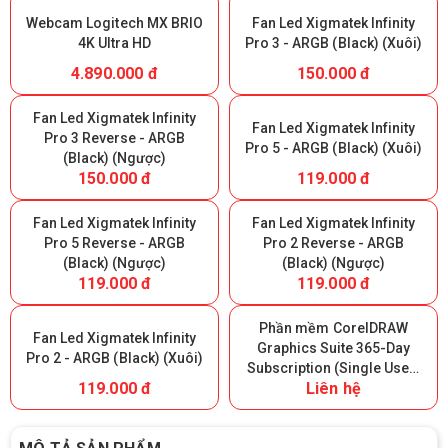
Webcam Logitech MX BRIO
Fan Led Xigmatek Infinity
4K Ultra HD
Pro 3 - ARGB (Black) (Xuôi)
4.890.000 đ
150.000 đ
Fan Led Xigmatek Infinity
Fan Led Xigmatek Infinity
Pro 3 Reverse - ARGB
Pro 5 - ARGB (Black) (Xuôi)
(Black) (Ngược)
150.000 đ
119.000 đ
Fan Led Xigmatek Infinity
Fan Led Xigmatek Infinity
Pro 5 Reverse - ARGB
Pro 2 Reverse - ARGB
(Black) (Ngược)
(Black) (Ngược)
119.000 đ
119.000 đ
Phần mềm CorelDRAW
Fan Led Xigmatek Infinity
Graphics Suite 365-Day
Pro 2 - ARGB (Black) (Xuôi)
Subscription (Single User)
119.000 đ
Liên hệ
- 365 ngày