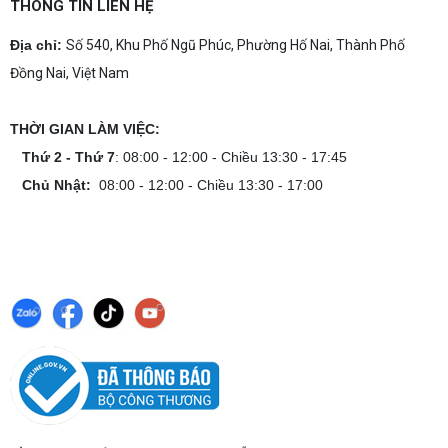
tín, chuyên nghiệp
THÔNG TIN LIÊN HỆ
Dịch vụ build PC gaming tại Đồng Nai uy tín, cấu
hình mạnh, tối ưu chi phí, test máy tại chỗ. Khám
Địa chỉ:
Số 540, Khu Phố Ngũ Phúc, Phường Hố Nai, Thành Phố
phá ngay địa chỉ tư vấn và lắp đặt dàn PC chơi
Đồng Nai, Việt Nam
game mượt mà!
Cách tính công suất nguồn PC chi tiết dễ
hiểu
THỜI GIAN LÀM VIỆC:
Cách tính công suất nguồn PC giúp bạn chọn PSU
phù hợp, đảm bảo hệ thống vận hành ổn định và
Thứ 2 - Thứ 7
: 08:00 - 12:00 - Chiều 13:30 - 17:45
tối ưu chi phí. Xem ngay hướng dẫn tại đây
Chủ Nhật:
08:00 - 12:00 - Chiều 13:30 - 17:00
Cách kiểm tra tương thích linh kiện PC
dễ hiểu
Hướng dẫn kiểm tra tương thích linh kiện PC trước
khi build: socket CPU mainboard, chuẩn RAM,
nguồn cho VGA và kích thước case. Có checklist
copy nhanh.
Nâng cấp PC nên ưu tiên nâng gì trước ?
Nâng cấp pc nên nâng gì trước để tối ưu chi phí và
tăng hiệu năng tối đa? Xem ngay thứ tự ưu tiên
nâng cấp linh kiện PC chi tiết trong bài viết này!
PC gaming nóng quạt kêu to: Nguyên