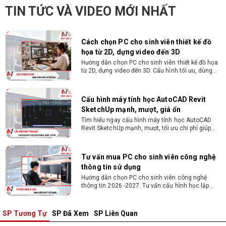
Hướng dẫn chọn PC cho sinh viên thiết kế đồ họa
TIN TỨC VÀ VIDEO MỚI NHẤT
từ 2D, dựng video đến 3D. Cấu hình tối ưu, dùng
bền 4 năm đại học. Tư vấn lắp đặt tại Vi Tính
Nguyễn Thắng.
Cấu hình máy tính học AutoCAD Revit
SketchUp mạnh, mượt, giá ổn
Tìm hiểu ngay cấu hình máy tính học AutoCAD
Revit SketchUp mạnh, mượt, tối ưu chi phí giúp
dân thiết kế, kiến trúc vận hành mượt mà, không
giật lag.
Tư vấn mua PC cho sinh viên công nghệ
thông tin sử dụng
Hướng dẫn chọn PC cho sinh viên công nghệ
thông tin 2026 -2027. Tư vấn cấu hình học lập
trình, chạy Docker, máy ảo, Android Studio tối ưu
chi phí.
Sinh viên nên mua laptop hay PC ?
Sinh viên nên mua laptop hay PC? Đây là băn
khoăn của nhiều tân sinh viên khi chọn máy học
tập. Xem ngay phân tích để chọn thiết bị chuẩn
ngành, hợp túi tiền!
SP Tương Tự
SP Đã Xem
SP Liên Quan
Laptop Sinh Viên 15–20 Triệu 2026: Cấu
Hình Nào Đáng Tiền?