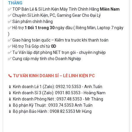
THẮNG
✅ TOP Bán Lẻ & Sỉ Linh Kiện Máy Tính Chính Hãng
Miền Nam
✅ Chuyên Sỉ Linh Kiện, PC, Gaming Gear Cho Đại Lý
✅ Sản phẩm chính hãng
✅ Hỗ trợ
1 Đổi 1 trong 30
ngày đầu ( Riêng Màn, Laptop 7 ngày
)
✅ Giao hàng toàn quốc – Kiểm tra trước khi thanh toán
✅ Hỗ trợ Trả Góp chỉ từ
0D
✅ Tư Vấn lắp đặt phòng NET trọn gói - chuyên nghiệp
✅ Cung cấp máy tính cho Doanh Nghiệp
📞 TƯ VẤN KINH DOANH SỈ – LẺ LINH KIỆN PC
📱 Kinh doanh Lẻ 1 (Zalo): 0932.10.5353 - Anh.Tuấn
📱 Kinh doanh Sỉ 3 (Zalo): 0931.80.5353 - Hoàng Nam
📱 Kinh doanh Phòng Nét : 0937.48.5353 - Mr Thắng
📱 Bộ phận Kỹ Thuật : 0933.74.5353 Anh Tuấn
📱 Bộ phận Bảo Hành : 0908.82.5353 Mr Hùng