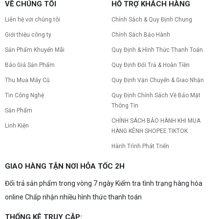
VỀ CHÚNG TÔI
HỖ TRỢ KHÁCH HÀNG
nhân và Cách khắc phục
Tình trạng PC gaming nóng quạt kêu to khiến
Liên hệ với chúng tôi
Chính Sách & Quy Định Chung
máy giật lag, giảm tuổi thọ? Tìm hiểu ngay
nguyên nhân và cách khắc phục hiệu quả để máy
Giới thiệu công ty
Chính Sách Bảo Hành
hoạt động êm ái.
Sản Phẩm Khuyến Mãi
Quy Định & Hình Thức Thanh Toán
CPU AMD Ryzen 7 7700X3D full box mới
ra mắt: Nhanh, Mạnh, Giá tốt
Báo Giá Sản Phẩm
Quy Định Đổi Trả & Hoàn Tiền
CPU AMD Ryzen 7 7700X3D chính thức ra mắt
với công nghệ 3D V-Cache đỉnh cao, mang lại
Thu Mua Máy Cũ
Quy Định Vận Chuyển & Giao Nhận
hiệu năng chơi game vượt trội. Khám phá chi tiết
Tin Công Nghệ
Quy Định Chính Sách Về Bảo Mật
ngay!
Thông Tin
10 Nguyên nhân khiến PC gaming bị tụt
Sản Phẩm
FPS thường gặp
CHÍNH SÁCH BẢO HÀNH KHI MUA
Linh Kiện
PC gaming bị tụt FPS sau một thời gian? Tìm hiểu
HÀNG KÊNH SHOPEE TIKTOK
10 nguyên nhân khiến máy tụt FPS khi chơi game
và cách kiểm tra, khắc phục từng bước tại Vi Tính
Hành Trình Phát Triển
Nguyễn Thắng.
NVIDIA Hoãn Ra Mắt Dòng RTX 50
GIAO HÀNG TẬN NƠI HỎA TỐC 2H
SUPER: Card Đã Tới Tay Đối Tác Nhưng
"Mắc Kẹt" Vì Giá RAM GDDR7 3GB
Đổi trả sản phẩm trong vòng 7 ngày Kiểm tra tình trạng hàng hóa
NVIDIA đột ngột tạm hoãn ra mắt dòng card đồ
họa GeForce RTX 50 SUPER dù sản phẩm đã cập
online Chấp nhận nhiều hình thức thanh toán
bến nhà máy của các đối tác. Nguyên nhân chính
bắt nguồn từ mức giá "đắt đỏ" của các chip bộ
nhớ GDDR7 3GB, khi chi phí cao gấp 3 lần so với
THỐNG KÊ TRUY CẬP: