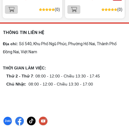
Bạn tìm laptop cho sinh viên dưới 15 triệu mượt
(0)
(0)
mà, bền bỉ? Xem ngay gợi ý các thương hiệu
laptop bền, cấu hình mạnh cho sinh viên sử dụng
4 năm đại học.
Dịch vụ build PC đồ họa tại Đồng Nai theo
yêu cầu, giá tốt, uy tín
THÔNG TIN LIÊN HỆ
Dịch vụ build PC đồ họa tại Đồng Nai theo yêu
cầu uy tín, tối ưu cấu hình xử lý 3D và dựng video
Địa chỉ:
Số 540, Khu Phố Ngũ Phúc, Phường Hố Nai, Thành Phố
mượt mà. Đăng ký nhận tư vấn và báo giá chi tiết
Đồng Nai, Việt Nam
ngay.
10+ Mẫu laptop học sinh, sinh viên nên
mua 2026
THỜI GIAN LÀM VIỆC:
Gợi ý 10+ mẫu laptop cho học sinh sinh viên
2026 theo ngân sách và ngành học: tiêu chí
Thứ 2 - Thứ 7
: 08:00 - 12:00 - Chiều 13:30 - 17:45
chọn, cấu hình nên có và cách kiểm tra máy
Chủ Nhật:
08:00 - 12:00 - Chiều 13:30 - 17:00
trước khi mua.
Dịch vụ build PC gaming tại Đồng Nai uy
tín, chuyên nghiệp
Dịch vụ build PC gaming tại Đồng Nai uy tín, cấu
hình mạnh, tối ưu chi phí, test máy tại chỗ. Khám
phá ngay địa chỉ tư vấn và lắp đặt dàn PC chơi
game mượt mà!
Cách tính công suất nguồn PC chi tiết dễ