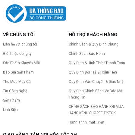
hiểu
Cách tính công suất nguồn PC giúp bạn chọn PSU
phù hợp, đảm bảo hệ thống vận hành ổn định và
tối ưu chi phí. Xem ngay hướng dẫn tại đây
Cách kiểm tra tương thích linh kiện PC
VỀ CHÚNG TÔI
HỖ TRỢ KHÁCH HÀNG
dễ hiểu
Hướng dẫn kiểm tra tương thích linh kiện PC trước
Liên hệ với chúng tôi
Chính Sách & Quy Định Chung
khi build: socket CPU mainboard, chuẩn RAM,
nguồn cho VGA và kích thước case. Có checklist
Giới thiệu công ty
Chính Sách Bảo Hành
copy nhanh.
Sản Phẩm Khuyến Mãi
Quy Định & Hình Thức Thanh Toán
Nâng cấp PC nên ưu tiên nâng gì trước ?
Báo Giá Sản Phẩm
Quy Định Đổi Trả & Hoàn Tiền
Nâng cấp pc nên nâng gì trước để tối ưu chi phí và
tăng hiệu năng tối đa? Xem ngay thứ tự ưu tiên
Thu Mua Máy Cũ
Quy Định Vận Chuyển & Giao Nhận
nâng cấp linh kiện PC chi tiết trong bài viết này!
Tin Công Nghệ
Quy Định Chính Sách Về Bảo Mật
Thông Tin
PC gaming nóng quạt kêu to: Nguyên
Sản Phẩm
nhân và Cách khắc phục
CHÍNH SÁCH BẢO HÀNH KHI MUA
Linh Kiện
Tình trạng PC gaming nóng quạt kêu to khiến
HÀNG KÊNH SHOPEE TIKTOK
máy giật lag, giảm tuổi thọ? Tìm hiểu ngay
nguyên nhân và cách khắc phục hiệu quả để máy
Hành Trình Phát Triển
hoạt động êm ái.
CPU AMD Ryzen 7 7700X3D full box mới
GIAO HÀNG TẬN NƠI HỎA TỐC 2H