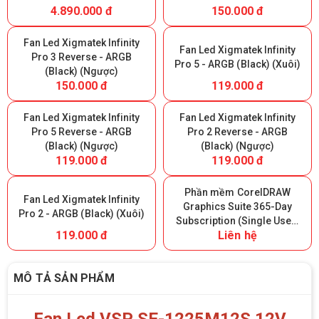
4.890.000 đ
150.000 đ
Fan Led Xigmatek Infinity
Fan Led Xigmatek Infinity
Pro 3 Reverse - ARGB
Pro 5 - ARGB (Black) (Xuôi)
(Black) (Ngược)
150.000 đ
119.000 đ
Fan Led Xigmatek Infinity
Fan Led Xigmatek Infinity
Pro 5 Reverse - ARGB
Pro 2 Reverse - ARGB
(Black) (Ngược)
(Black) (Ngược)
119.000 đ
119.000 đ
Phần mềm CorelDRAW
Fan Led Xigmatek Infinity
Graphics Suite 365-Day
Pro 2 - ARGB (Black) (Xuôi)
Subscription (Single User)
119.000 đ
Liên hệ
- 365 ngày
MÔ TẢ SẢN PHẨM