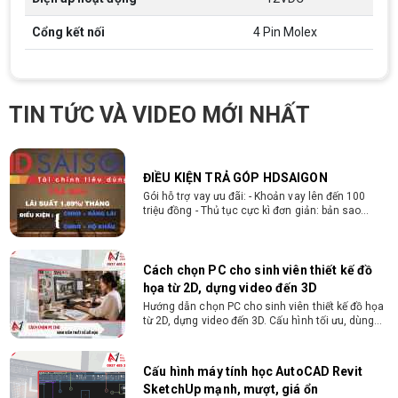
1. Điều kiện trả góp Công dân Việt Nam, độ tuổi
20-60 (nam), 20-55 (nữ). Có CCCD/Thẻ Căn cước
chính chủ còn hiệu lực. Không có lịch sử nợ xấu
Cổng kết nối
4 Pin Molex
tại các tổ chức tín dụng.
THÔNG TIN TUYỂN DỤNG VI TÍNH
NGUYỄN THẮNG 2026
Yêu cầu công việc Tốt nghiệp Cao đẳng , Đại học
TIN TỨC VÀ VIDEO MỚI NHẤT
chuyên ngành CNTT , QTKD hoặc các ngành liên
quan. Ưu tiên biết tiếng Anh cơ bản Có khả năng
làm việc độc lập 24/7 Trung thực, chịu khó, có
tinh thần học hỏi, sáng tạo, tinh thần trách nhiệm
cao, quyết đoán. Kinh nghiệm ít nhất 2 năm ở vị
ĐIỀU KIỆN TRẢ GÓP HDSAIGON
trí tương đương
Gói hỗ trợ vay ưu đãi: - Khoản vay lên đến 100
triệu đồng - Thủ tục cực kì đơn giản: bản sao
CMND và Hộ khẩu - Xét duyệt nhanh chóng trong
vòng 10 phút
Cách chọn PC cho sinh viên thiết kế đồ
họa từ 2D, dựng video đến 3D
Hướng dẫn chọn PC cho sinh viên thiết kế đồ họa
từ 2D, dựng video đến 3D. Cấu hình tối ưu, dùng
bền 4 năm đại học. Tư vấn lắp đặt tại Vi Tính
Nguyễn Thắng.
Cấu hình máy tính học AutoCAD Revit
SketchUp mạnh, mượt, giá ổn