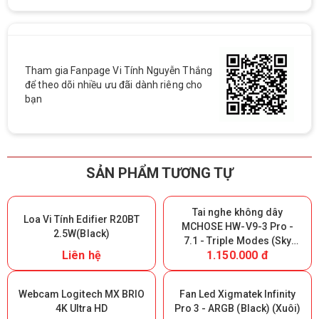
Tham gia Fanpage Vi Tính Nguyễn Thắng
để theo dõi nhiều ưu đãi dành riêng cho
bạn
SẢN PHẨM TƯƠNG TỰ
Tai nghe không dây
Loa Vi Tính Edifier R20BT
MCHOSE HW-V9-3 Pro -
2.5W(Black)
7.1 - Triple Modes (Sky
Liên hệ
1.150.000 đ
White) (Giữ lại Box để bảo
hành)
Webcam Logitech MX BRIO
Fan Led Xigmatek Infinity
4K Ultra HD
Pro 3 - ARGB (Black) (Xuôi)