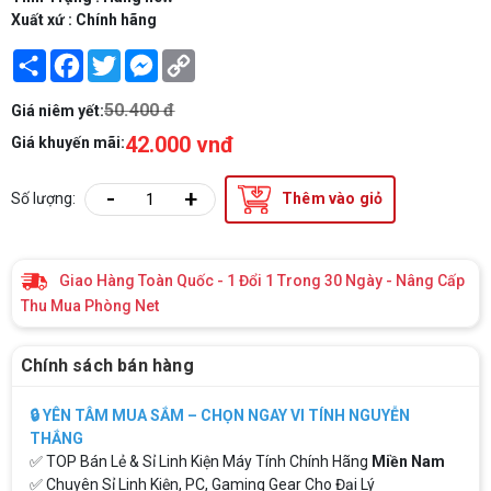
Xuất xứ : Chính hãng
Share
Facebook
Twitter
Messenger
Copy
Link
50.400 đ
Giá niêm yết:
42.000 vnđ
Giá khuyến mãi:
-
+
Số lượng:
Thêm vào giỏ
Giao Hàng Toàn Quốc - 1 Đổi 1 Trong 30 Ngày - Nâng Cấp
Thu Mua Phòng Net
Chính sách bán hàng
🔒 YÊN TÂM MUA SẮM – CHỌN NGAY VI TÍNH NGUYỄN
THẮNG
✅ TOP Bán Lẻ & Sỉ Linh Kiện Máy Tính Chính Hãng
Miền Nam
✅ Chuyên Sỉ Linh Kiện, PC, Gaming Gear Cho Đại Lý