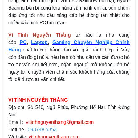
năng làm mát hiệu quả. Với LED Rainbow nổi bật, Hydro
Bearing bền bỉ cùng khả năng vận hành êm ái, sản phẩm
đáp ứng tốt nhu cầu nâng cấp hệ thống tản nhiệt cho
nhiều cấu hình PC hiện đại.
Vi Tính Nguyễn Thắng
tự hào là nhà cung
cấp
PC
,
Laptop
,
Gaming Chuyên Nghiệp Chính
Hãng
chất lượng hàng đầu với giá thành hợp lí. Vậy
còn đắn đo gì nữa, nếu bạn có nhu cầu và cần được hỗ
trợ tư vấn chi tiết hơn, ngần ngại gì mà không liên hệ
ngay tới chuyên viên chăm sóc khách hàng của chúng
tôi để được tư vấn chi tiết.
VI TÍNH NGUYỄN THẮNG
Số 540, Ngũ Phúc, Phường Hố Nai, Tỉnh Đồng
Địa chỉ:
Nai.
Email :
vitinhnguyenthang@gmail.com
Hotline :
093748.5353
Website:
vitinhnguyenthang.com