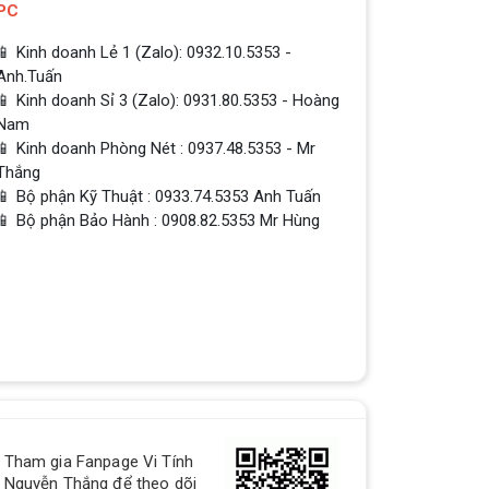
PC
📱 Kinh doanh Lẻ 1 (Zalo): 0932.10.5353 -
Anh.Tuấn
QUÀ TẶNG TƯNG BỪNG -
📱 Kinh doanh Sỉ 3 (Zalo): 0931.80.5353 - Hoàng
CHÀO MỪNG NĂM MỚI
Nam
Build PC - Powered By MSI
📱 Kinh doanh Phòng Nét : 0937.48.5353 - Mr
Thắng
📱 Bộ phận Kỹ Thuật : 0933.74.5353 Anh Tuấn
RTX 3060 vs RTX 2060 // Test
📱 Bộ phận Bảo Hành : 0908.82.5353 Mr Hùng
in 9 Games | 1080p, 1440p
RTX 3060 vs RTX 2060 // Test in 9
Games | 1080p, 1440p
Colorful trình làng card đồ
họa GeForce RTX 4090 và RTX
4080: Thiết kế mới cùng bước
Colorful trình làng card đồ họa
GeForce RTX 4090 và RTX 4080:
nhảy vọt về sức
Thiết kế mới cùng bước nhảy vọt về
sức mạnh
Tham gia Fanpage Vi Tính
Top 18 tựa game PC huyền
Nguyễn Thắng để theo dõi
thoại gắn liền với tuổi thơ của