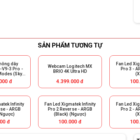
SẢN PHẨM TƯƠNG TỰ
không dây
Fan Led Xig
Webcam Logitech MX
V9-3 Pro -
Pro 3 - A
BRIO 4K Ultra HD
 Modes (Sky
(X
ại Box để bảo
000 đ
4.399.000 đ
100
h)
tek Infinity
Fan Led Xigmatek Infinity
Fan Led Xig
rse - ARGB
Pro 2 Reverse - ARGB
Pro 2 - A
(Ngược)
(Black) (Ngược)
(X
00 đ
100.000 đ
100