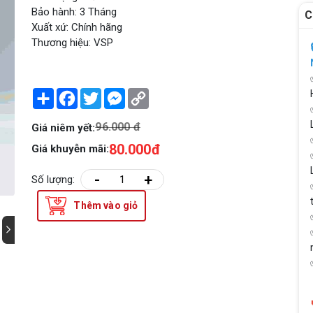
Bảo hành: 3 Tháng
C
Xuất xứ: Chính hãng
Thương hiệu: VSP
Share
Facebook
Twitter
Messenger
Copy
Link
96.000 đ
Giá niêm yết:
80.000đ
Giá khuyễn mãi:
-
+
Số lượng:
Thêm vào giỏ