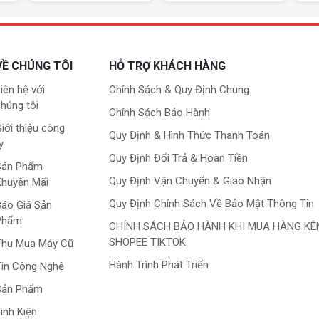
VỀ CHÚNG TÔI
HỖ TRỢ KHÁCH HÀNG
iên hệ với
Chính Sách & Quy Định Chung
húng tôi
Chính Sách Bảo Hành
iới thiệu công
Quy Định & Hình Thức Thanh Toán
y
Quy Định Đổi Trả & Hoàn Tiền
Sản Phẩm
Quy Định Vận Chuyển & Giao Nhận
Khuyến Mãi
Quy Định Chính Sách Về Bảo Mật Thông Tin
áo Giá Sản
Phẩm
CHÍNH SÁCH BẢO HÀNH KHI MUA HÀNG KÊ
SHOPEE TIKTOK
Thu Mua Máy Cũ
Hành Trình Phát Triển
in Công Nghệ
Sản Phẩm
inh Kiện