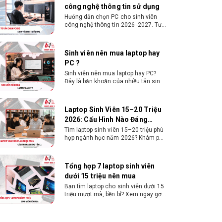
công nghệ thông tin sử dụng
Hướng dẫn chọn PC cho sinh viên
công nghệ thông tin 2026 -2027. Tư
vấn cấu hình học lập trình, chạy
Docker, máy ảo, Android Studio tối
ưu chi phí.
Sinh viên nên mua laptop hay
PC ?
Sinh viên nên mua laptop hay PC?
Đây là băn khoăn của nhiều tân sinh
viên khi chọn máy học tập. Xem
ngay phân tích để chọn thiết bị
chuẩn ngành, hợp túi tiền!
Laptop Sinh Viên 15–20 Triệu
2026: Cấu Hình Nào Đáng
Tiền?
Tìm laptop sinh viên 15–20 triệu phù
hợp ngành học năm 2026? Khám phá
cách chọn cấu hình, RAM, SSD, màn
hình và khả năng nâng cấp hợp lý.
Tổng hợp 7 laptop sinh viên
dưới 15 triệu nên mua
Bạn tìm laptop cho sinh viên dưới 15
triệu mượt mà, bền bỉ? Xem ngay gợi
ý các thương hiệu laptop bền, cấu
hình mạnh cho sinh viên sử dụng 4
năm đại học.