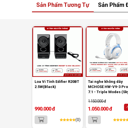
Sản Phẩm Tương Tự
Sản Phẩm 
Loa Vi Tính Edifier R20BT
Tai nghe không dây
2.5W(Black)
MCHOSE HW-V9-3 Pro
7.1 - Triple Modes (Sk
White) (Giữ lại Box để
1.150.000 đ
hành)
990.000 đ
1.050.000 đ
(0)