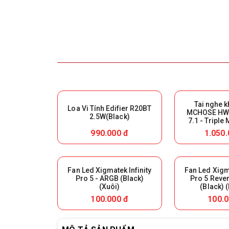
Tai nghe 
Loa Vi Tính Edifier R20BT
MCHOSE HW-
2.5W(Black)
7.1 - Triple
White) (Giữ l
990.000 đ
1.050.
hàn
Fan Led Xigmatek Infinity
Fan Led Xigma
Pro 5 - ARGB (Black)
Pro 5 Reve
(Xuôi)
(Black) 
100.000 đ
100.0