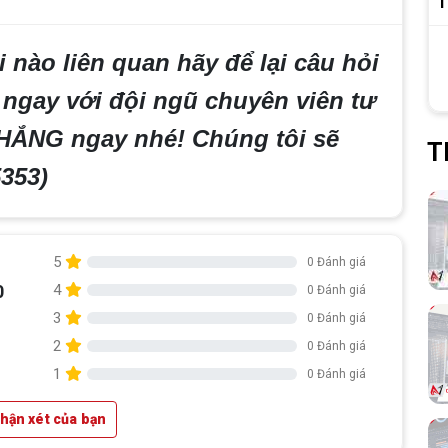
T
 nào liên quan hãy để lại câu hỏi
 ngay với đội ngũ chuyên viên tư
HẮNG ngay nhé! Chúng tôi sẽ
T
5353)
5
0 Đánh giá
0
4
0 Đánh giá
3
0 Đánh giá
2
0 Đánh giá
1
0 Đánh giá
nhận xét của bạn