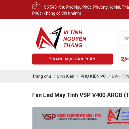
Số 540, Khu Phố Ngũ Phúc ,Phường Hố Nai, Th
Phúc- Không có Chi Nhánh)
DANH MỤC SẢN PHẨM
C
Trang chủ
Linh Kiện
PHỤ KIỆN PC
LINH TI
Fan Led Máy Tính VSP V400 ARGB (T