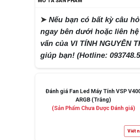
MÔ TẢ SẢN PHẨM
➤
Nếu bạn có bất kỳ câu hỏi
ngay bên dưới hoặc liên hệ
vấn của VI TÍNH NGUYỄN T
giúp bạn!
(Hotline: 093748.
Đánh giá Fan Led Máy Tính VSP V40
ARGB (Trắng)
(Sản Phẩm Chưa Được Đánh giá)
Viết 