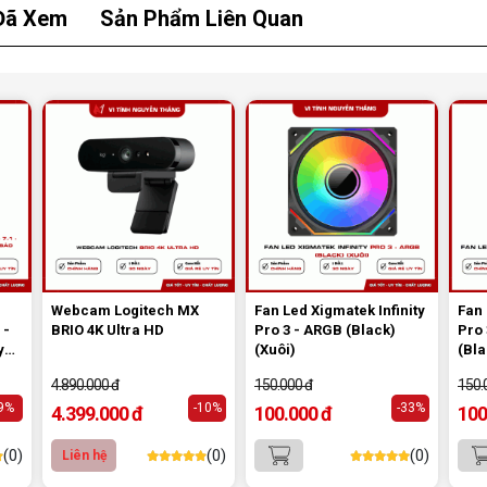
Đã Xem
Sản Phẩm Liên Quan
Webcam Logitech MX
Fan Led Xigmatek Infinity
Fan 
 -
BRIO 4K Ultra HD
Pro 3 - ARGB (Black)
Pro
y
(Xuôi)
(Bla
 bảo
4.890.000 đ
150.000 đ
150.
-9%
-10%
-33%
4.399.000 đ
100.000 đ
100
(0)
(0)
(0)
Liên hệ