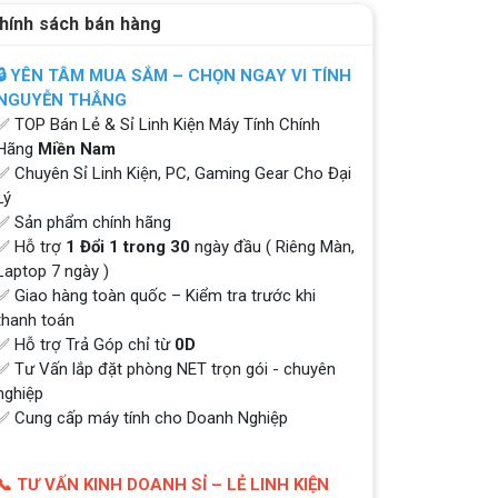
hính sách bán hàng
🔒 YÊN TÂM MUA SẮM – CHỌN NGAY VI TÍNH
NGUYỄN THẮNG
✅ TOP Bán Lẻ & Sỉ Linh Kiện Máy Tính Chính
Hãng
Miền Nam
✅ Chuyên Sỉ Linh Kiện, PC, Gaming Gear Cho Đại
Lý
✅ Sản phẩm chính hãng
✅ Hỗ trợ
1 Đổi 1 trong 30
ngày đầu ( Riêng Màn,
Laptop 7 ngày )
✅ Giao hàng toàn quốc – Kiểm tra trước khi
thanh toán
✅ Hỗ trợ Trả Góp chỉ từ
0D
✅ Tư Vấn lắp đặt phòng NET trọn gói - chuyên
nghiệp
✅ Cung cấp máy tính cho Doanh Nghiệp
📞 TƯ VẤN KINH DOANH SỈ – LẺ LINH KIỆN