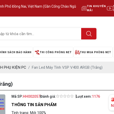
ành Phố Đồng Nai, Việt Nam (Gần Cổng Chào Ngũ
TIN KHUYẾN
MÃI
HÍNH SÁCH BẢO HÀNH
THI CÔNG PHÒNG NET
THU MUA PHÒNG NET
NH PHỤ KIỆN PC
Fan Led Máy Tính VSP V400 ARGB (Trắng)
rắng)
Mã SP:
HH002057
Đánh giá:
Lượt xem:
1176
THÔNG TIN SẢN PHẨM
N
Tình trạng: Mới 100%