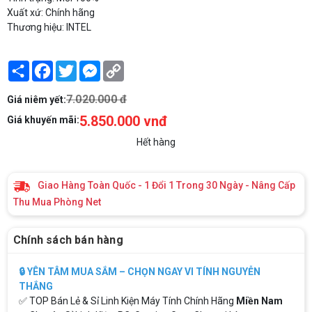
Xuất xứ: Chính hãng
Thương hiệu: INTEL
Share
Facebook
Twitter
Messenger
Copy
Link
7.020.000 đ
Giá niêm yết:
5.850.000 vnđ
Giá khuyến mãi:
Hết hàng
Giao Hàng Toàn Quốc - 1 Đổi 1 Trong 30 Ngày - Nâng Cấp
Thu Mua Phòng Net
Chính sách bán hàng
🔒 YÊN TÂM MUA SẮM – CHỌN NGAY VI TÍNH NGUYỄN
THẮNG
✅ TOP Bán Lẻ & Sỉ Linh Kiện Máy Tính Chính Hãng
Miền Nam