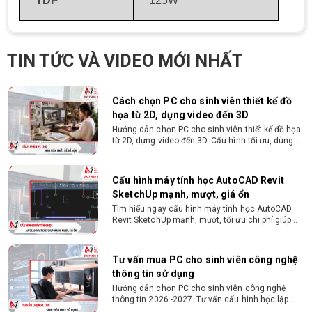
TDP
125W
Nguyễn Thắng!
Cách chọn PC cho sinh viên thiết kế đồ
họa từ 2D, dựng video đến 3D
Hướng dẫn chọn PC cho sinh viên thiết kế đồ họa
TIN TỨC VÀ VIDEO MỚI NHẤT
từ 2D, dựng video đến 3D. Cấu hình tối ưu, dùng
bền 4 năm đại học. Tư vấn lắp đặt tại Vi Tính
Nguyễn Thắng.
Cấu hình máy tính học AutoCAD Revit
SketchUp mạnh, mượt, giá ổn
Tìm hiểu ngay cấu hình máy tính học AutoCAD
Revit SketchUp mạnh, mượt, tối ưu chi phí giúp
dân thiết kế, kiến trúc vận hành mượt mà, không
giật lag.
Tư vấn mua PC cho sinh viên công nghệ
thông tin sử dụng
Hướng dẫn chọn PC cho sinh viên công nghệ
thông tin 2026 -2027. Tư vấn cấu hình học lập
trình, chạy Docker, máy ảo, Android Studio tối ưu
chi phí.
Sinh viên nên mua laptop hay PC ?
Sinh viên nên mua laptop hay PC? Đây là băn
khoăn của nhiều tân sinh viên khi chọn máy học
tập. Xem ngay phân tích để chọn thiết bị chuẩn