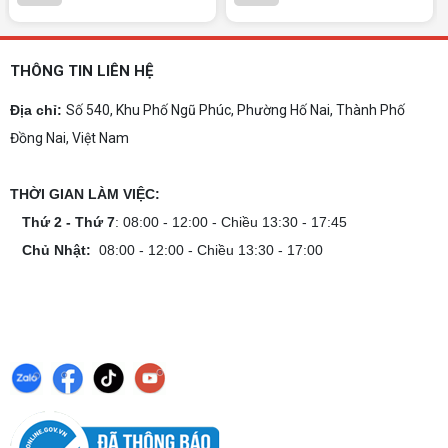
chọn, cấu hình nên có và cách kiểm tra máy
trước khi mua.
Dịch vụ build PC gaming tại Đồng Nai uy
tín, chuyên nghiệp
THÔNG TIN LIÊN HỆ
Dịch vụ build PC gaming tại Đồng Nai uy tín, cấu
hình mạnh, tối ưu chi phí, test máy tại chỗ. Khám
Địa chỉ:
Số 540, Khu Phố Ngũ Phúc, Phường Hố Nai, Thành Phố
phá ngay địa chỉ tư vấn và lắp đặt dàn PC chơi
Đồng Nai, Việt Nam
game mượt mà!
Cách tính công suất nguồn PC chi tiết dễ
hiểu
THỜI GIAN LÀM VIỆC:
Cách tính công suất nguồn PC giúp bạn chọn PSU
phù hợp, đảm bảo hệ thống vận hành ổn định và
Thứ 2 - Thứ 7
: 08:00 - 12:00 - Chiều 13:30 - 17:45
tối ưu chi phí. Xem ngay hướng dẫn tại đây
Chủ Nhật:
08:00 - 12:00 - Chiều 13:30 - 17:00
Cách kiểm tra tương thích linh kiện PC
dễ hiểu
Hướng dẫn kiểm tra tương thích linh kiện PC trước
khi build: socket CPU mainboard, chuẩn RAM,
nguồn cho VGA và kích thước case. Có checklist
copy nhanh.
Nâng cấp PC nên ưu tiên nâng gì trước ?
Nâng cấp pc nên nâng gì trước để tối ưu chi phí và
tăng hiệu năng tối đa? Xem ngay thứ tự ưu tiên