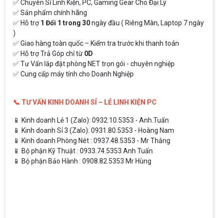
✅ Chuyên Sỉ Linh Kiện, PC, Gaming Gear Cho Đại Lý
✅ Sản phẩm chính hãng
✅ Hỗ trợ
1 Đổi 1 trong 30
ngày đầu ( Riêng Màn, Laptop 7 ngày
)
✅ Giao hàng toàn quốc – Kiểm tra trước khi thanh toán
✅ Hỗ trợ Trả Góp chỉ từ
0D
✅ Tư Vấn lắp đặt phòng NET trọn gói - chuyên nghiệp
✅ Cung cấp máy tính cho Doanh Nghiệp
📞 TƯ VẤN KINH DOANH SỈ – LẺ LINH KIỆN PC
📱 Kinh doanh Lẻ 1 (Zalo): 0932.10.5353 - Anh.Tuấn
📱 Kinh doanh Sỉ 3 (Zalo): 0931.80.5353 - Hoàng Nam
📱 Kinh doanh Phòng Nét : 0937.48.5353 - Mr Thắng
📱 Bộ phận Kỹ Thuật : 0933.74.5353 Anh Tuấn
📱 Bộ phận Bảo Hành : 0908.82.5353 Mr Hùng