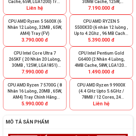
Cache, 65W, LGA1200) Tray
30MB Cache, 125W,
Liên hệ
7.190.000 đ
(FV)
LGA1851) Tray Chính Hãng
CPU AMD Ryzen 5 5600X (6
CPU AMD RYZEN 5
Nhân 12 Luồng, 32MB , 65W,
5500X3D (6 nhân 12 luồng ,
AM4) Tray (FV)
Up to 4.2Ghz , 96 MB Cache,
3.790.000 đ
5.390.000 đ
AM4) Tray New (FV)
CPU Intel Core Ultra 7
CPU Intel Pentium Gold
265KF ( 20 Nhân 20 Luồng,
G6400 (2 Nhân 4 Luồng,
30MB , 125W, LGA1851)
4MB Cache, 58W, LGA1200)
7.990.000 đ
1.490.000 đ
Tray New (FV)
Tray (FV)
CPU AMD Ryzen 7 5700G ( 8
CPU AMD Ryzen 9 9900X
Nhân 16 Luồng, 20MB , 65W,
(4.4 GHz Upto 5.6GHz /
AM4) Tray Chính Hãng
78MB / 12 Cores, 24
5.990.000 đ
Liên hệ
(MPK)
Threads / 120W / Socket
AM5) TRAY (FV)
MÔ TẢ SẢN PHẨM