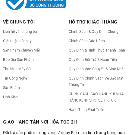
nâng cấp linh kiện PC chi tiết trong bài viết này!
PC gaming nóng quạt kêu to: Nguyên
VỀ CHÚNG TÔI
HỖ TRỢ KHÁCH HÀNG
nhân và Cách khắc phục
Tình trạng PC gaming nóng quạt kêu to khiến
Liên hệ với chúng tôi
Chính Sách & Quy Định Chung
máy giật lag, giảm tuổi thọ? Tìm hiểu ngay
nguyên nhân và cách khắc phục hiệu quả để máy
Giới thiệu công ty
Chính Sách Bảo Hành
hoạt động êm ái.
Sản Phẩm Khuyến Mãi
Quy Định & Hình Thức Thanh Toán
CPU AMD Ryzen 7 7700X3D full box mới
ra mắt: Nhanh, Mạnh, Giá tốt
Báo Giá Sản Phẩm
Quy Định Đổi Trả & Hoàn Tiền
CPU AMD Ryzen 7 7700X3D chính thức ra mắt
với công nghệ 3D V-Cache đỉnh cao, mang lại
Thu Mua Máy Cũ
Quy Định Vận Chuyển & Giao Nhận
hiệu năng chơi game vượt trội. Khám phá chi tiết
Tin Công Nghệ
Quy Định Chính Sách Về Bảo Mật
ngay!
Thông Tin
10 Nguyên nhân khiến PC gaming bị tụt
Sản Phẩm
FPS thường gặp
CHÍNH SÁCH BẢO HÀNH KHI MUA
Linh Kiện
PC gaming bị tụt FPS sau một thời gian? Tìm hiểu
HÀNG KÊNH SHOPEE TIKTOK
10 nguyên nhân khiến máy tụt FPS khi chơi game
và cách kiểm tra, khắc phục từng bước tại Vi Tính
Hành Trình Phát Triển
Nguyễn Thắng.
NVIDIA Hoãn Ra Mắt Dòng RTX 50
GIAO HÀNG TẬN NƠI HỎA TỐC 2H
SUPER: Card Đã Tới Tay Đối Tác Nhưng
"Mắc Kẹt" Vì Giá RAM GDDR7 3GB
Đổi trả sản phẩm trong vòng 7 ngày Kiểm tra tình trạng hàng hóa
NVIDIA đột ngột tạm hoãn ra mắt dòng card đồ