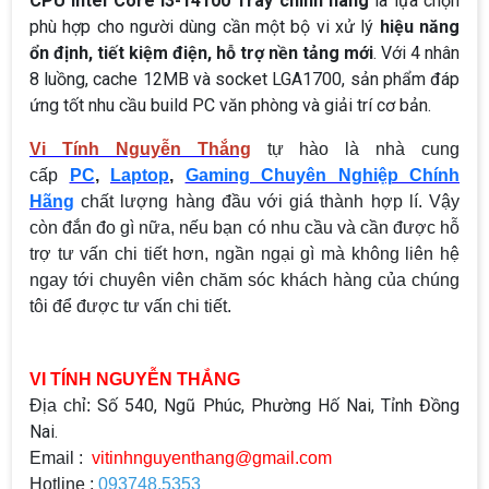
CPU Intel Core i3-14100 Tray chính hãng
là lựa chọn
phù hợp cho người dùng cần một bộ vi xử lý
hiệu năng
ổn định, tiết kiệm điện, hỗ trợ nền tảng mới
. Với 4 nhân
8 luồng, cache 12MB và socket LGA1700, sản phẩm đáp
ứng tốt nhu cầu build PC văn phòng và giải trí cơ bản.
Vi Tính Nguyễn Thắng
tự hào là nhà cung
cấp
PC
,
Laptop
,
Gaming Chuyên Nghiệp Chính
Hãng
chất lượng hàng đầu với giá thành hợp lí. Vậy
còn đắn đo gì nữa, nếu bạn có nhu cầu và cần được hỗ
trợ tư vấn chi tiết hơn, ngần ngại gì mà không liên hệ
ngay tới chuyên viên chăm sóc khách hàng của chúng
tôi để được tư vấn chi tiết.
VI TÍNH NGUYỄN THẮNG
Số 540, Ngũ Phúc, Phường Hố Nai, Tỉnh Đồng
Địa chỉ:
Nai.
Email :
vitinhnguyenthang@gmail.com
Hotline :
093748.5353