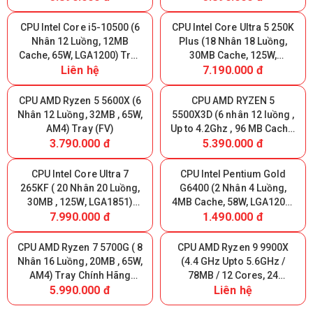
CPU Intel Core i5-10500 (6
CPU Intel Core Ultra 5 250K
Nhân 12 Luồng, 12MB
Plus (18 Nhân 18 Luồng,
Cache, 65W, LGA1200) Tray
30MB Cache, 125W,
Liên hệ
7.190.000 đ
(FV)
LGA1851) Tray Chính Hãng
CPU AMD Ryzen 5 5600X (6
CPU AMD RYZEN 5
Nhân 12 Luồng, 32MB , 65W,
5500X3D (6 nhân 12 luồng ,
AM4) Tray (FV)
Up to 4.2Ghz , 96 MB Cache,
3.790.000 đ
5.390.000 đ
AM4) Tray New (FV)
CPU Intel Core Ultra 7
CPU Intel Pentium Gold
265KF ( 20 Nhân 20 Luồng,
G6400 (2 Nhân 4 Luồng,
30MB , 125W, LGA1851)
4MB Cache, 58W, LGA1200)
7.990.000 đ
1.490.000 đ
Tray New (FV)
Tray (FV)
CPU AMD Ryzen 7 5700G ( 8
CPU AMD Ryzen 9 9900X
Nhân 16 Luồng, 20MB , 65W,
(4.4 GHz Upto 5.6GHz /
AM4) Tray Chính Hãng
78MB / 12 Cores, 24
5.990.000 đ
Liên hệ
(MPK)
Threads / 120W / Socket
AM5) TRAY (FV)