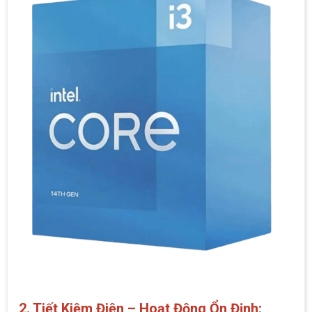
2. Tiết Kiệm Điện – Hoạt Động Ổn Định: