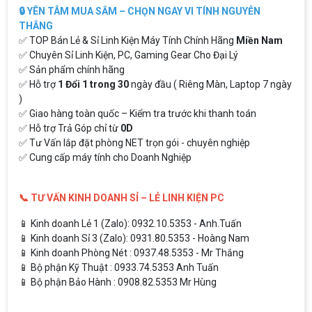
🔒 YÊN TÂM MUA SẮM – CHỌN NGAY VI TÍNH NGUYỄN
THẮNG
✅ TOP Bán Lẻ & Sỉ Linh Kiện Máy Tính Chính Hãng
Miền Nam
✅ Chuyên Sỉ Linh Kiện, PC, Gaming Gear Cho Đại Lý
✅ Sản phẩm chính hãng
✅ Hỗ trợ
1 Đổi 1 trong 30
ngày đầu ( Riêng Màn, Laptop 7 ngày
)
✅ Giao hàng toàn quốc – Kiểm tra trước khi thanh toán
✅ Hỗ trợ Trả Góp chỉ từ
0D
✅ Tư Vấn lắp đặt phòng NET trọn gói - chuyên nghiệp
✅ Cung cấp máy tính cho Doanh Nghiệp
📞 TƯ VẤN KINH DOANH SỈ – LẺ LINH KIỆN PC
📱 Kinh doanh Lẻ 1 (Zalo): 0932.10.5353 - Anh.Tuấn
📱 Kinh doanh Sỉ 3 (Zalo): 0931.80.5353 - Hoàng Nam
📱 Kinh doanh Phòng Nét : 0937.48.5353 - Mr Thắng
📱 Bộ phận Kỹ Thuật : 0933.74.5353 Anh Tuấn
📱 Bộ phận Bảo Hành : 0908.82.5353 Mr Hùng