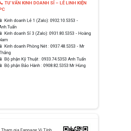
📞 TƯ VẤN KINH DOANH SỈ – LẺ LINH KIỆN
PC
📱 Kinh doanh Lẻ 1 (Zalo): 0932.10.5353 -
Anh.Tuấn
📱 Kinh doanh Sỉ 3 (Zalo): 0931.80.5353 - Hoàng
Nam
📱 Kinh doanh Phòng Nét : 0937.48.5353 - Mr
Thắng
📱 Bộ phận Kỹ Thuật : 0933.74.5353 Anh Tuấn
📱 Bộ phận Bảo Hành : 0908.82.5353 Mr Hùng
QUÀ TẶNG TƯNG BỪNG -
CHÀO MỪNG NĂM MỚI
Build PC - Powered By MSI
RTX 3060 vs RTX 2060 // Test
in 9 Games | 1080p, 1440p
Tham gia Fanpage Vi Tính