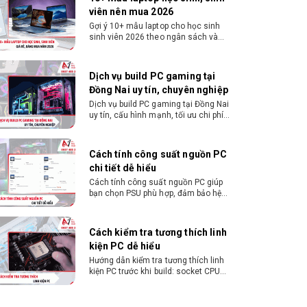
Tốc độ RAM tối
DDR5-5600 với cấu hình 2 thanh; DDR5-3600 với cấ
viên nên mua 2026
đa
hình 4 thanh
Gợi ý 10+ mẫu laptop cho học sinh
sinh viên 2026 theo ngân sách và
PCI Express
PCIe 5.0
ngành học: tiêu chí chọn, cấu hình
nên có và cách kiểm tra máy trước
khi mua.
Số lane PCIe
28 tổng / 24 khả dụng
Dịch vụ build PC gaming tại
native
Đồng Nai uy tín, chuyên nghiệp
Dịch vụ build PC gaming tại Đồng Nai
Chipset hỗ trợ
A620, B650, B650E, B840, B850, X670, X670E, X870
uy tín, cấu hình mạnh, tối ưu chi phí,
test máy tại chỗ. Khám phá ngay địa
X870E
chỉ tư vấn và lắp đặt dàn PC chơi
game mượt mà!
Cách tính công suất nguồn PC
Công nghệ hỗ
AMD EXPO, Precision Boost 2, Precision Boost
chi tiết dễ hiểu
trợ
Overdrive, AMD Ryzen Master
Cách tính công suất nguồn PC giúp
bạn chọn PSU phù hợp, đảm bảo hệ
Mở khóa ép
Có
thống vận hành ổn định và tối ưu chi
xung
phí. Xem ngay hướng dẫn tại đây
Cách kiểm tra tương thích linh
Tản nhiệt đi
Không kèm tản nhiệt
kiện PC dễ hiểu
kèm
Hướng dẫn kiểm tra tương thích linh
kiện PC trước khi build: socket CPU
Tản nhiệt
AMD khuyến nghị tản nhiệt nước để đạt hiệu năng tố
mainboard, chuẩn RAM, nguồn cho
VGA và kích thước case. Có
khuyến nghị
ưu
checklist copy nhanh.