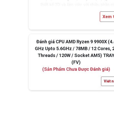
thiết kế 3D và làm việc với nhiều phần 
cùng lúc. Đây là lựa chọn phù hợp cho ng
Xem 
dùng cần một bộ vi xử lý cân bằng giữa h
năng đơn nhân cao và khả năng xử lý
luồng ổn định.
Đánh giá CPU AMD Ryzen 9 9900X (4.
GHz Upto 5.6GHz / 78MB / 12 Cores, 
Threads / 120W / Socket AM5) TRA
(FV)
(Sản Phẩm Chưa Được Đánh giá)
Viết 