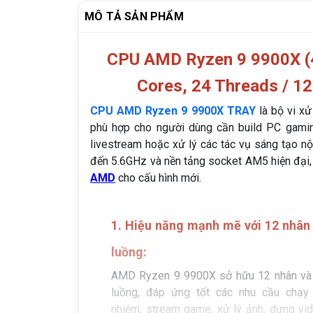
MÔ TẢ SẢN PHẨM
CPU AMD Ryzen 9 9900X (4
Cores, 24 Threads / 1
CPU AMD Ryzen 9 9900X TRAY
là bộ vi x
phù hợp cho người dùng cần build PC gaming
livestream hoặc xử lý các tác vụ sáng tạo nộ
đến 5.6GHz và nền tảng socket AM5 hiện đại,
AMD
cho cấu hình mới.
1. Hiệu năng mạnh mẽ với 12 nhân
luồng:
AMD Ryzen 9 9900X sở hữu 12 nhân và
luồng, đáp ứng tốt các nhu cầu chạy
nhiệm, stream game, xử lý ảnh, dựng vid