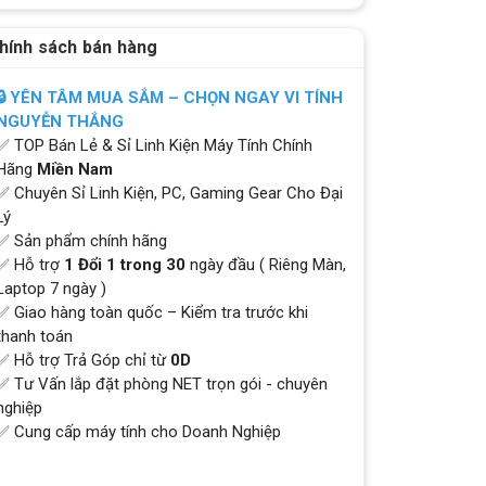
hính sách bán hàng
🔒 YÊN TÂM MUA SẮM – CHỌN NGAY VI TÍNH
NGUYỄN THẮNG
✅ TOP Bán Lẻ & Sỉ Linh Kiện Máy Tính Chính
Hãng
Miền Nam
✅ Chuyên Sỉ Linh Kiện, PC, Gaming Gear Cho Đại
Lý
✅ Sản phẩm chính hãng
✅ Hỗ trợ
1 Đổi 1 trong 30
ngày đầu ( Riêng Màn,
Laptop 7 ngày )
✅ Giao hàng toàn quốc – Kiểm tra trước khi
thanh toán
✅ Hỗ trợ Trả Góp chỉ từ
0D
✅ Tư Vấn lắp đặt phòng NET trọn gói - chuyên
nghiệp
✅ Cung cấp máy tính cho Doanh Nghiệp