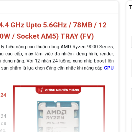
T
.4 GHz Upto 5.6GHz / 78MB / 12
20W / Socket AM5) TRAY (FV)
ử lý hiệu năng cao thuộc dòng AMD Ryzen 9000 Series,
 cao cấp, máy làm việc đa nhiệm, dựng hình, render,
i dung nặng. Với 12 nhân 24 luồng, xung nhịp boost lên
 sản phẩm là lựa chọn đáng cân nhắc khi nâng cấp
CPU
 24
 24
 đa
eo,