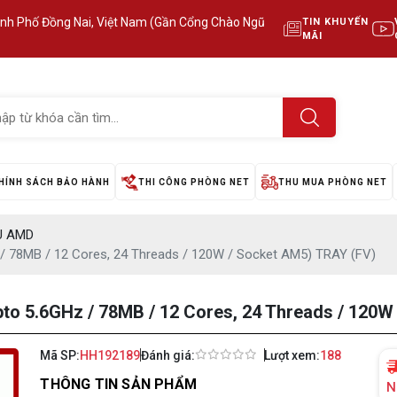
ành Phố Đồng Nai, Việt Nam (Gần Cổng Chào Ngũ
TIN KHUYẾN
MÃI
HÍNH SÁCH BẢO HÀNH
THI CÔNG PHÒNG NET
THU MUA PHÒNG NET
U AMD
/ 78MB / 12 Cores, 24 Threads / 120W / Socket AM5) TRAY (FV)
o 5.6GHz / 78MB / 12 Cores, 24 Threads / 120W
Mã SP:
HH192189
Đánh giá:
Lượt xem:
188
THÔNG TIN SẢN PHẨM
N