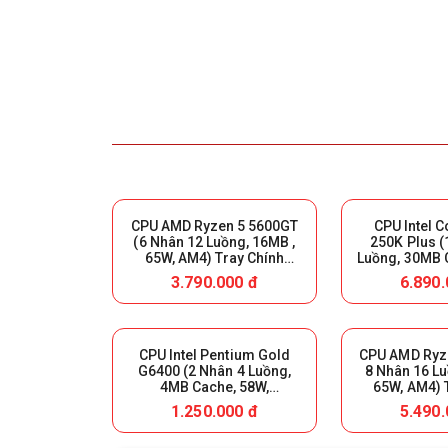
CPU AMD Ryzen 5 5600GT
CPU Intel C
(6 Nhân 12 Luồng, 16MB ,
250K Plus (
65W, AM4) Tray Chính
Luồng, 30MB 
Hãng (MPK)
LGA1851) Tra
3.790.000 đ
6.890.
CPU Intel Pentium Gold
CPU AMD Ryze
G6400 (2 Nhân 4 Luồng,
8 Nhân 16 Lu
4MB Cache, 58W,
65W, AM4) 
LGA1200) Tray (FV)
Hãng 
1.250.000 đ
5.490.