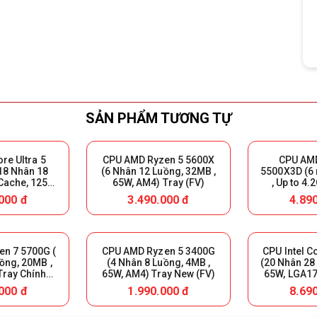
SẢN PHẨM TƯƠNG TỰ
ore Ultra 5
CPU AMD Ryzen 5 5600X
CPU AM
18 Nhân 18
(6 Nhân 12 Luồng, 32MB ,
5500X3D (6 
Cache, 125W,
65W, AM4) Tray (FV)
, Up to 4.
y Chính Hãng
Cache, AM
000 đ
3.490.000 đ
4.89
(
n 7 5700G (
CPU AMD Ryzen 5 3400G
CPU Intel C
ồng, 20MB ,
(4 Nhân 8 Luồng, 4MB ,
(20 Nhân 28
Tray Chính
65W, AM4) Tray New (FV)
65W, LGA17
(MPK)
000 đ
1.990.000 đ
8.69