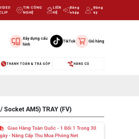
VIDEO
TIN CÔNG
LIÊN
Đăng
Đăng
CLIP
NGHỆ
HỆ
nhập
ký
Xây dựng cấu
TikTok
Giỏ hàng
hình
THANH TOÁN & TRẢ GÓP
HÀNG CŨ
 / Socket AM5) TRAY (FV)
Giao Hàng Toàn Quốc - 1 Đổi 1 Trong 30
gày - Nâng Cấp Thu Mua Phòng Net