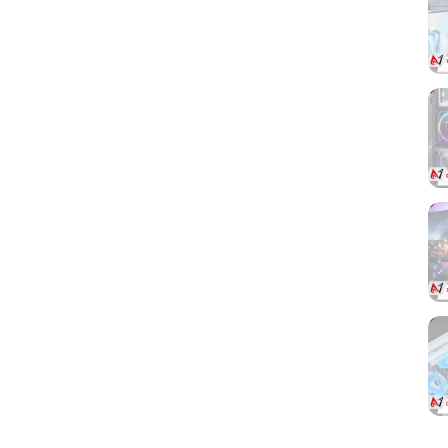
CPU có thể phát huy tốt hiệu năng trên nền
tảng phần cứng mới.
CIe
nhớ
các
khả
 với
 có
mục
cấu
yên