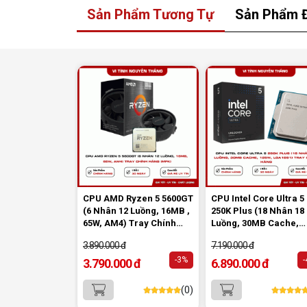
Sản Phẩm Tương Tự
Sản Phẩm 
CPU AMD Ryzen 5 5600GT
CPU Intel Core Ultra 5
(6 Nhân 12 Luồng, 16MB ,
250K Plus (18 Nhân 18
65W, AM4) Tray Chính
Luồng, 30MB Cache,
Hãng (MPK)
125W, LGA1851) Tray
3.890.000 đ
7.190.000 đ
Chính Hãng
-3%
3.790.000 đ
6.890.000 đ
(0)