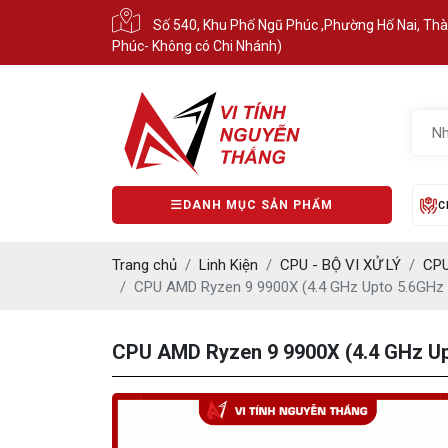
Số 540, Khu Phố Ngũ Phúc ,Phường Hố Nai, Th
Phúc- Không có Chi Nhánh)
DANH MỤC SẢN PHẨM
C
Trang chủ
Linh Kiện
CPU - BỘ VI XỬ LÝ
CP
CPU AMD Ryzen 9 9900X (4.4 GHz Upto 5.6GHz 
CPU AMD Ryzen 9 9900X (4.4 GHz Upt