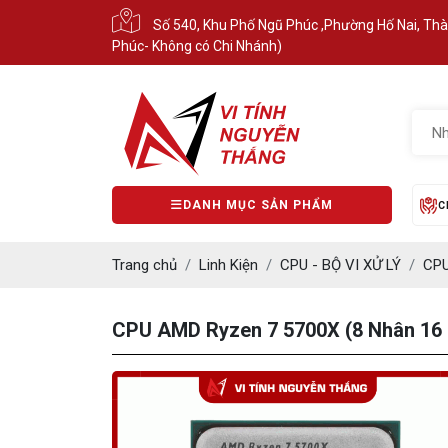
Số 540, Khu Phố Ngũ Phúc ,Phường Hố Nai, Th
Phúc- Không có Chi Nhánh)
DANH MỤC SẢN PHẨM
C
Trang chủ
Linh Kiện
CPU - BỘ VI XỬ LÝ
CP
CPU AMD Ryzen 7 5700X (8 Nhân 16 