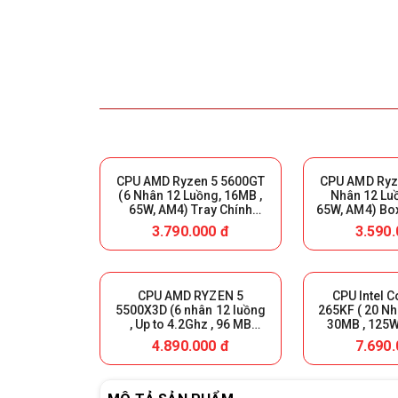
CPU AMD Ryzen 5 5600GT
CPU AMD Ryze
(6 Nhân 12 Luồng, 16MB ,
Nhân 12 Lu
65W, AM4) Tray Chính
65W, AM4) Bo
Hãng (MPK)
3.790.000 đ
3.590.
CPU AMD RYZEN 5
CPU Intel C
5500X3D (6 nhân 12 luồng
265KF ( 20 Nh
, Up to 4.2Ghz , 96 MB
30MB , 125W
Cache, AM4) Tray New
Tray Ne
4.890.000 đ
7.690.
(FV)