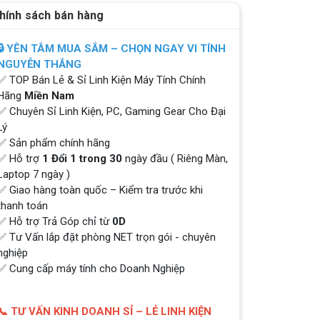
hính sách bán hàng
🔒 YÊN TÂM MUA SẮM – CHỌN NGAY VI TÍNH
NGUYỄN THẮNG
✅ TOP Bán Lẻ & Sỉ Linh Kiện Máy Tính Chính
Hãng
Miền Nam
✅ Chuyên Sỉ Linh Kiện, PC, Gaming Gear Cho Đại
Lý
✅ Sản phẩm chính hãng
✅ Hỗ trợ
1 Đổi 1 trong 30
ngày đầu ( Riêng Màn,
Laptop 7 ngày )
✅ Giao hàng toàn quốc – Kiểm tra trước khi
thanh toán
✅ Hỗ trợ Trả Góp chỉ từ
0D
✅ Tư Vấn lắp đặt phòng NET trọn gói - chuyên
nghiệp
✅ Cung cấp máy tính cho Doanh Nghiệp
📞 TƯ VẤN KINH DOANH SỈ – LẺ LINH KIỆN