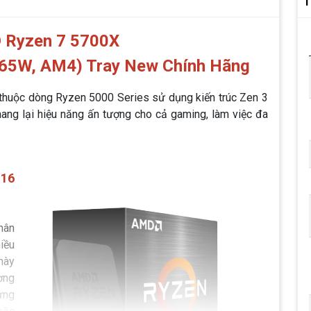
T
 Ryzen 7 5700X
 65W, AM4) Tray New Chính Hãng
 thuộc dòng Ryzen 5000 Series sử dụng kiến trúc Zen 3
 mang lại hiệu năng ấn tượng cho cả gaming, làm việc đa
 16
hân
iều
này
ờng
ựng