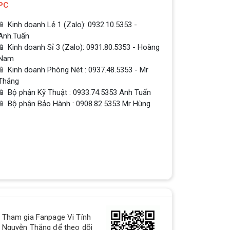
PC
📱 Kinh doanh Lẻ 1 (Zalo): 0932.10.5353 -
Anh.Tuấn
📱 Kinh doanh Sỉ 3 (Zalo): 0931.80.5353 - Hoàng
Nam
📱 Kinh doanh Phòng Nét : 0937.48.5353 - Mr
Thắng
📱 Bộ phận Kỹ Thuật : 0933.74.5353 Anh Tuấn
📱 Bộ phận Bảo Hành : 0908.82.5353 Mr Hùng
QUÀ TẶNG TƯNG BỪNG -
CHÀO MỪNG NĂM MỚI
Build PC - Powered By MSI
RTX 3060 vs RTX 2060 // Test
in 9 Games | 1080p, 1440p
Tham gia Fanpage Vi Tính
RTX 3060 vs RTX 2060 // Test in 9
Nguyễn Thắng để theo dõi