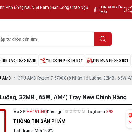
ành Phố Đồng Nai, Việt Nam (Gần Cổng Chào Ngũ
TIN KHUYẾN
MÃI
HÍNH SÁCH BẢO HÀNH
THI CÔNG PHÒNG NET
THU MUA PHÒNG NET
U AMD
CPU AMD Ryzen 7 5700X (8 Nhân 16 Luồng, 32MB , 65W, A
Luồng, 32MB , 65W, AM4) Tray New Chính Hãng
Mã SP:
HH191040
Đánh giá:
Lượt xem:
393
THÔNG TIN SẢN PHẨM
N
Tinh trạng: Mới 100%