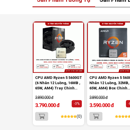
Bộ nhớ đệm lớn cũng là yếu tố quan tr
giúp Ryzen 7 5700X đạt hiệu năng ổn đ
trong nhiều tác vụ khác nhau.
CPU AMD Ryzen 5 5600GT
CPU AMD Ryzen 5 5600
(6 Nhân 12 Luồng, 16MB ,
Nhân 12 Luồng, 32MB,
65W, AM4) Tray Chính
65W, AM4) Box Chính
Hãng (MPK)
Hãng
3.890.000 đ
3.890.000 đ
-3%
3.790.000 đ
3.590.000 đ
(0)