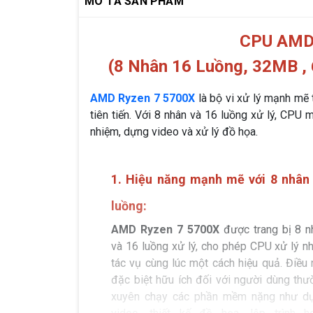
MÔ TẢ SẢN PHẨM
CPU AMD
(8 Nhân 16 Luồng, 32MB ,
AMD Ryzen 7 5700X
là bộ vi xử lý mạnh mẽ
tiên tiến. Với 8 nhân và 16 luồng xử lý, CPU
nhiệm, dựng video và xử lý đồ họa.
1. Hiệu năng mạnh mẽ với 8 nhân
luồng:
AMD Ryzen 7 5700X
được trang bị 8 n
và 16 luồng xử lý, cho phép CPU xử lý nh
tác vụ cùng lúc một cách hiệu quả. Điều 
đặc biệt hữu ích đối với người dùng thư
xuyên chạy các phần mềm nặng như d