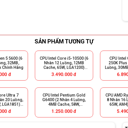
SẢN PHẨM TƯƠNG TỰ
n 5 5600 (6
CPU Intel Core i5-10500 (6
CPU Intel 
ồng, 32MB,
Nhân 12 Luồng, 12MB
250K Plus
x Chính Hãng
Cache, 65W, LGA1200)
Luồng, 30MB
Tray (FV)
LGA1851) Tr
000 đ
3.490.000 đ
6.89
ore Ultra 7
CPU Intel Pentium Gold
CPU AMD Ry
ân 20 Luồng,
G6400 (2 Nhân 4 Luồng,
8 Nhân 16 
, LGA1851)
4MB Cache, 58W,
65W, AM4)
w (FV)
LGA1200) Tray (FV)
Hãng
000 đ
1.250.000 đ
5.49