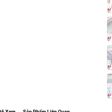
Sự kết hợp giữa số nhân lớn và xung nhịp
cao giúp CPU cân bằng tốt giữa hiệu năng
đa nhiệm và hiệu suất đơn nhân.
 lý
 L3
 dữ
này
hiện
như
iệu
Đã Xem
Sản Phẩm Liên Quan