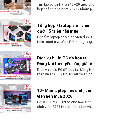
Tình trạng
Tray New
Tiền?
Tìm laptop sinh viên 15–20 triệu phù
hợp ngành học năm 2026? Khám phá
cách chọn cấu hình, RAM, SSD, màn
Bảo hành
Chính hãng
hình và khả năng nâng cấp hợp lý.
Tổng hợp 7 laptop sinh viên
dưới 15 triệu nên mua
Bạn tìm laptop cho sinh viên dưới 15
triệu mượt mà, bền bỉ? Xem ngay gợi
ý các thương hiệu laptop bền, cấu
hình mạnh cho sinh viên sử dụng 4
năm đại học.
Dịch vụ build PC đồ họa tại
Đồng Nai theo yêu cầu, giá tốt,
uy tín
Dịch vụ build PC đồ họa tại Đồng Nai
theo yêu cầu uy tín, tối ưu cấu hình
xử lý 3D và dựng video mượt mà.
Đăng ký nhận tư vấn và báo giá chi
tiết ngay.
10+ Mẫu laptop học sinh, sinh
viên nên mua 2026
Gợi ý 10+ mẫu laptop cho học sinh
sinh viên 2026 theo ngân sách và
ngành học: tiêu chí chọn, cấu hình
nên có và cách kiểm tra máy trước
khi mua.
Dịch vụ build PC gaming tại