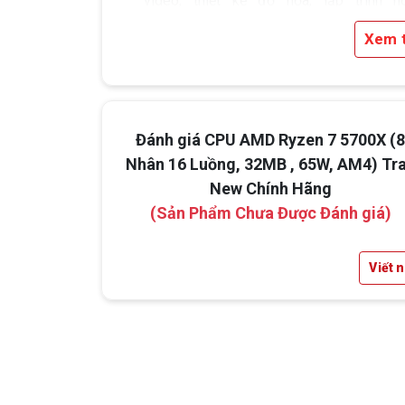
video, thiết kế đồ họa, lập trình h
livestream.
Xem 
Nhờ số lượng luồng lớn, CPU cũng giúp
thống vận hành mượt mà khi vừa chơi g
vừa chạy các ứng dụng nền như Disco
trình duyệt hay phần mềm ghi hình.
Đánh giá CPU AMD Ryzen 7 5700X (
Nhân 16 Luồng, 32MB , 65W, AM4) Tr
New Chính Hãng
(Sản Phẩm Chưa Được Đánh giá)
Viết 