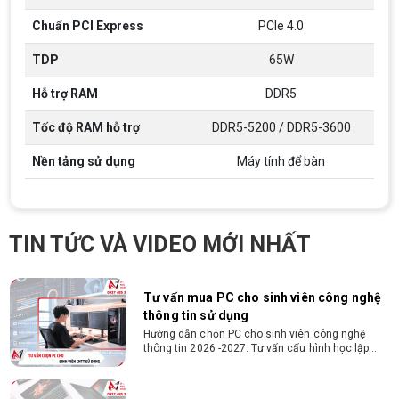
ĐIỀU KIỆN TRẢ GÓP HDSAIGON
trí tương đương
Gói hỗ trợ vay ưu đãi: - Khoản vay lên đến 100
Chuẩn PCI Express
PCIe 4.0
triệu đồng - Thủ tục cực kì đơn giản: bản sao
CMND và Hộ khẩu - Xét duyệt nhanh chóng trong
TDP
65W
vòng 10 phút
Hỗ trợ RAM
DDR5
Cách chọn PC cho sinh viên thiết kế đồ
họa từ 2D, dựng video đến 3D
Tốc độ RAM hỗ trợ
DDR5-5200 / DDR5-3600
Hướng dẫn chọn PC cho sinh viên thiết kế đồ họa
từ 2D, dựng video đến 3D. Cấu hình tối ưu, dùng
bền 4 năm đại học. Tư vấn lắp đặt tại Vi Tính
Nền tảng sử dụng
Máy tính để bàn
Nguyễn Thắng.
Cấu hình máy tính học AutoCAD Revit
SketchUp mạnh, mượt, giá ổn
Tìm hiểu ngay cấu hình máy tính học AutoCAD
TIN TỨC VÀ VIDEO MỚI NHẤT
Revit SketchUp mạnh, mượt, tối ưu chi phí giúp
dân thiết kế, kiến trúc vận hành mượt mà, không
giật lag.
Tư vấn mua PC cho sinh viên công nghệ
thông tin sử dụng
Hướng dẫn chọn PC cho sinh viên công nghệ
thông tin 2026 -2027. Tư vấn cấu hình học lập
trình, chạy Docker, máy ảo, Android Studio tối ưu
chi phí.