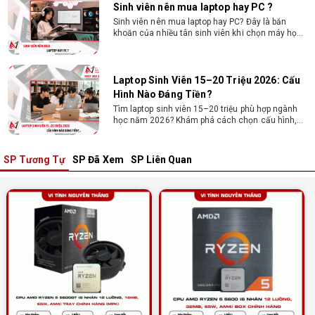
Sinh viên nên mua laptop hay PC ?
Sinh viên nên mua laptop hay PC? Đây là băn
khoăn của nhiều tân sinh viên khi chọn máy học
tập. Xem ngay phân tích để chọn thiết bị chuẩn
ngành, hợp túi tiền!
Laptop Sinh Viên 15–20 Triệu 2026: Cấu
Hình Nào Đáng Tiền?
Tìm laptop sinh viên 15–20 triệu phù hợp ngành
học năm 2026? Khám phá cách chọn cấu hình,
RAM, SSD, màn hình và khả năng nâng cấp hợp lý.
SP Tương Tự
SP Đã Xem
SP Liên Quan
Tổng hợp 7 laptop sinh viên dưới 15 triệu
nên mua
Bạn tìm laptop cho sinh viên dưới 15 triệu mượt
mà, bền bỉ? Xem ngay gợi ý các thương hiệu
laptop bền, cấu hình mạnh cho sinh viên sử dụng
4 năm đại học.
Dịch vụ build PC đồ họa tại Đồng Nai theo
yêu cầu, giá tốt, uy tín
Dịch vụ build PC đồ họa tại Đồng Nai theo yêu
cầu uy tín, tối ưu cấu hình xử lý 3D và dựng video
mượt mà. Đăng ký nhận tư vấn và báo giá chi tiết
ngay.