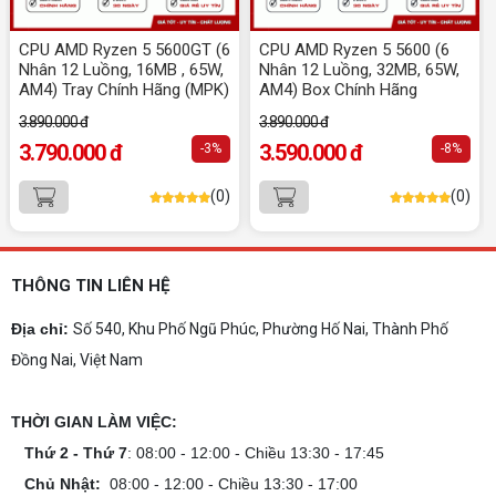
10+ Mẫu laptop học sinh, sinh viên nên
mua 2026
CPU AMD Ryzen 5 5600GT (6
CPU AMD Ryzen 5 5600 (6
Gợi ý 10+ mẫu laptop cho học sinh sinh viên
Nhân 12 Luồng, 16MB , 65W,
Nhân 12 Luồng, 32MB, 65W,
2026 theo ngân sách và ngành học: tiêu chí
AM4) Tray Chính Hãng (MPK)
AM4) Box Chính Hãng
chọn, cấu hình nên có và cách kiểm tra máy
trước khi mua.
3.890.000 đ
3.890.000 đ
Dịch vụ build PC gaming tại Đồng Nai uy
3.790.000 đ
3.590.000 đ
-3%
-8%
tín, chuyên nghiệp
Dịch vụ build PC gaming tại Đồng Nai uy tín, cấu
(0)
(0)
hình mạnh, tối ưu chi phí, test máy tại chỗ. Khám
phá ngay địa chỉ tư vấn và lắp đặt dàn PC chơi
game mượt mà!
Cách tính công suất nguồn PC chi tiết dễ
hiểu
THÔNG TIN LIÊN HỆ
Cách tính công suất nguồn PC giúp bạn chọn PSU
phù hợp, đảm bảo hệ thống vận hành ổn định và
Địa chỉ:
Số 540, Khu Phố Ngũ Phúc, Phường Hố Nai, Thành Phố
tối ưu chi phí. Xem ngay hướng dẫn tại đây
Đồng Nai, Việt Nam
Cách kiểm tra tương thích linh kiện PC
dễ hiểu
THỜI GIAN LÀM VIỆC:
Hướng dẫn kiểm tra tương thích linh kiện PC trước
khi build: socket CPU mainboard, chuẩn RAM,
Thứ 2 - Thứ 7
: 08:00 - 12:00 - Chiều 13:30 - 17:45
nguồn cho VGA và kích thước case. Có checklist
Chủ Nhật:
08:00 - 12:00 - Chiều 13:30 - 17:00
copy nhanh.