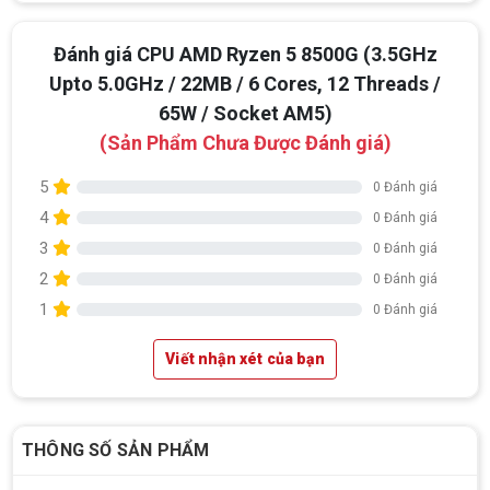
Đánh giá CPU AMD Ryzen 5 8500G (3.5GHz
Upto 5.0GHz / 22MB / 6 Cores, 12 Threads /
65W / Socket AM5)
(Sản Phẩm Chưa Được Đánh giá)
5
0 Đánh giá
4
0 Đánh giá
3
0 Đánh giá
2
0 Đánh giá
1
0 Đánh giá
Top 18 tựa game PC huyền thoại gắn liền
Viết nhận xét của bạn
với tuổi thơ của game thủ Việt vào những
năm 2000
Top 18 tựa game PC huyền thoại gắn liền với tuổi
thơ của game thủ Việt vào những năm 2000
THÔNG SỐ SẢN PHẨM
Hãng ASRock Công Bố 2 dòng Card Đồ