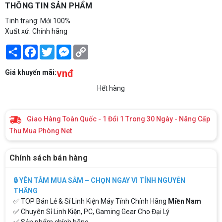
THÔNG TIN SẢN PHẨM
Tinh trạng: Mới 100%
Xuất xứ: Chính hãng
Share
Facebook
Twitter
Messenger
Copy
Link
vnđ
Giá khuyến mãi:
Hết hàng
Giao Hàng Toàn Quốc - 1 Đổi 1 Trong 30 Ngày - Nâng Cấp
Thu Mua Phòng Net
Chính sách bán hàng
🔒 YÊN TÂM MUA SẮM – CHỌN NGAY VI TÍNH NGUYỄN
THẮNG
✅ TOP Bán Lẻ & Sỉ Linh Kiện Máy Tính Chính Hãng
Miền Nam
✅ Chuyên Sỉ Linh Kiện, PC, Gaming Gear Cho Đại Lý
✅ Sản phẩm chính hãng