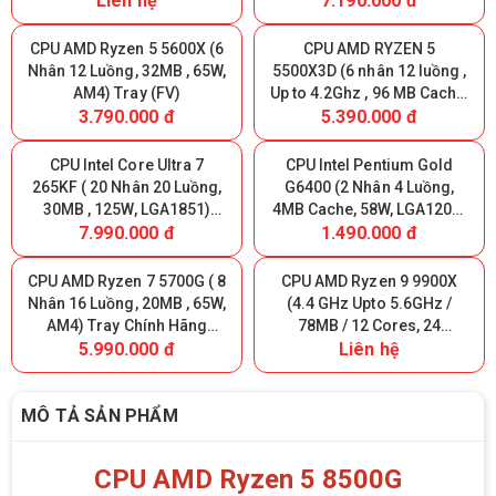
Liên hệ
7.190.000 đ
CPU AMD Ryzen 5 5600X (6
CPU AMD RYZEN 5
Nhân 12 Luồng, 32MB , 65W,
5500X3D (6 nhân 12 luồng ,
AM4) Tray (FV)
Up to 4.2Ghz , 96 MB Cache,
3.790.000 đ
5.390.000 đ
AM4) Tray New (FV)
CPU Intel Core Ultra 7
CPU Intel Pentium Gold
265KF ( 20 Nhân 20 Luồng,
G6400 (2 Nhân 4 Luồng,
30MB , 125W, LGA1851)
4MB Cache, 58W, LGA1200)
7.990.000 đ
1.490.000 đ
Tray New (FV)
Tray (FV)
CPU AMD Ryzen 7 5700G ( 8
CPU AMD Ryzen 9 9900X
Nhân 16 Luồng, 20MB , 65W,
(4.4 GHz Upto 5.6GHz /
AM4) Tray Chính Hãng
78MB / 12 Cores, 24
5.990.000 đ
Liên hệ
(MPK)
Threads / 120W / Socket
AM5) TRAY (FV)
MÔ TẢ SẢN PHẨM
CPU AMD Ryzen 5 8500G