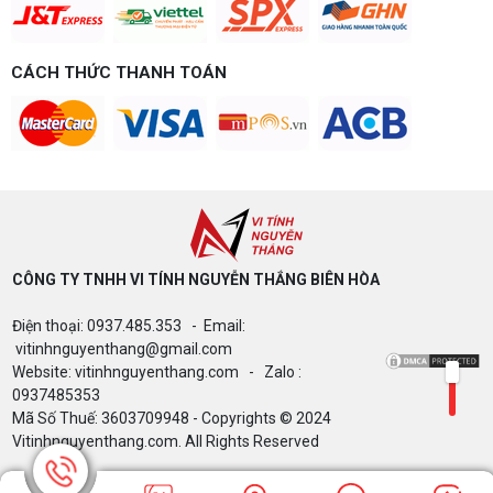
theo đúng ngân sách.
Build PC Gaming theo ngân sách từ 10
đến 40 triệu
CÁCH THỨC THANH TOÁN
Build PC gaming theo ngân sách từ 10-40 triệu:
cách phân bổ CPU, GPU, RAM hợp lý, chọn
Intel/AMD và tránh sai tương thích. Tư vấn miễn
phí tại Vi tính Nguyễn Thắng.
LÊN ĐỜI PC MÙA HÈ CÙNG COMBO
GIGABYTE & INTEL CORE ULTRA 200S
PLUS – NHẬN VOUCHER ĐẾN 800K
CÔNG TY TNHH VI TÍNH NGUYỄN THẮNG BIÊN HÒA​
Thông báo v/v sử dụng phần mềm bản
Điện thoại: 0937.485.353 - Email:
quyền ( Vi tính Nguyễn Thắng)
vitinhnguyenthang@gmail.com
Website: vitinhnguyenthang.com - Zalo :
0937485353
Mã Số Thuế: 3603709948 - Copyrights © 2024
Bảng giá Cài Đặt WinDow Trial Phần
Vitinhnguyenthang.com. All Rights Reserved
Mềm Vi Tính Nguyễn Thắng