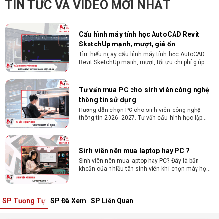
TIN TỨC VÀ VIDEO MỚI NHẤT
Revit SketchUp mạnh, mượt, tối ưu chi phí giúp
dân thiết kế, kiến trúc vận hành mượt mà, không
giật lag.
Tư vấn mua PC cho sinh viên công nghệ
thông tin sử dụng
Hướng dẫn chọn PC cho sinh viên công nghệ
thông tin 2026 -2027. Tư vấn cấu hình học lập
trình, chạy Docker, máy ảo, Android Studio tối ưu
chi phí.
Sinh viên nên mua laptop hay PC ?
Sinh viên nên mua laptop hay PC? Đây là băn
khoăn của nhiều tân sinh viên khi chọn máy học
tập. Xem ngay phân tích để chọn thiết bị chuẩn
ngành, hợp túi tiền!
Laptop Sinh Viên 15–20 Triệu 2026: Cấu
Hình Nào Đáng Tiền?
Tìm laptop sinh viên 15–20 triệu phù hợp ngành
học năm 2026? Khám phá cách chọn cấu hình,
RAM, SSD, màn hình và khả năng nâng cấp hợp lý.
SP Tương Tự
SP Đã Xem
SP Liên Quan
Tổng hợp 7 laptop sinh viên dưới 15 triệu
nên mua