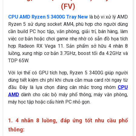
(FV)
CPU AMD Ryzen 5 3400G Tray New
là bộ vi xử lý AMD
Ryzen 5 sử dụng socket AM4, phù hợp cho người dùng
cần build PC học tập, văn phòng, giải trí, bán hàng, làm
việc cơ bản hoặc chơi game nhẹ nhờ có sẵn đồ họa tích
hợp Radeon RX Vega 11. Sản phẩm sở hữu 4 nhân 8
luồng, xung nhịp cơ bản 3.7GHz, boost tối đa 4.2GHz và
TDP 65W.
Với lợi thế có GPU tích hợp, Ryzen 5 3400G giúp người
dùng tiết kiệm chi phí khi chưa cần mua card rời ngay từ
đầu. Đây là lựa chọn đáng cân nhắc trong nhóm
CPU
AMD
dành cho các bộ máy phổ thông, máy văn phòng,
máy học tập hoặc cấu hình PC nhỏ gọn.
1. 4 nhân 8 luồng, đáp ứng tốt nhu cầu phổ
thông: