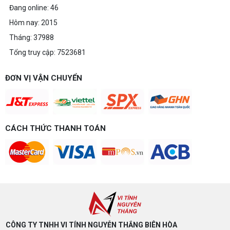
làm đồ họa thoải mái
Đang online: 46
Build PC gaming 20 triệu nên chọn cấu hình nào
Hôm nay: 2015
để chơi mượt 1080p và 2K? Nguyễn Thắng tư vấn
chi tiết CPU, VGA, RAM, nguồn theo đúng nhu cầu
Tháng: 37988
chơi game của bạn.
Tổng truy cập: 7523681
Build PC gaming 15 triệu chơi được
game gì? Gợi ý cấu hình dễ nâng cấp
Build PC gaming 15 triệu chơi được game gì? Vi
ĐƠN VỊ VẬN CHUYỂN
tính Nguyễn Thắng gợi ý cấu hình esports mượt,
dễ nâng cấp CPU/VGA sau này, tư vấn miễn phí
theo đúng ngân sách.
Build PC Gaming theo ngân sách từ 10
đến 40 triệu
CÁCH THỨC THANH TOÁN
Build PC gaming theo ngân sách từ 10-40 triệu:
cách phân bổ CPU, GPU, RAM hợp lý, chọn
Intel/AMD và tránh sai tương thích. Tư vấn miễn
phí tại Vi tính Nguyễn Thắng.
LÊN ĐỜI PC MÙA HÈ CÙNG COMBO
GIGABYTE & INTEL CORE ULTRA 200S
PLUS – NHẬN VOUCHER ĐẾN 800K
CÔNG TY TNHH VI TÍNH NGUYỄN THẮNG BIÊN HÒA​