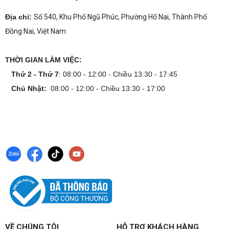
Cách tính công suất nguồn PC giúp bạn chọn PSU
phù hợp, đảm bảo hệ thống vận hành ổn định và
Địa chỉ:
Số 540, Khu Phố Ngũ Phúc, Phường Hố Nai, Thành Phố
tối ưu chi phí. Xem ngay hướng dẫn tại đây
Đồng Nai, Việt Nam
Cách kiểm tra tương thích linh kiện PC
dễ hiểu
THỜI GIAN LÀM VIỆC:
Hướng dẫn kiểm tra tương thích linh kiện PC trước
khi build: socket CPU mainboard, chuẩn RAM,
Thứ 2 - Thứ 7
: 08:00 - 12:00 - Chiều 13:30 - 17:45
nguồn cho VGA và kích thước case. Có checklist
Chủ Nhật:
08:00 - 12:00 - Chiều 13:30 - 17:00
copy nhanh.
Nâng cấp PC nên ưu tiên nâng gì trước ?
Nâng cấp pc nên nâng gì trước để tối ưu chi phí và
tăng hiệu năng tối đa? Xem ngay thứ tự ưu tiên
nâng cấp linh kiện PC chi tiết trong bài viết này!
PC gaming nóng quạt kêu to: Nguyên
nhân và Cách khắc phục
Tình trạng PC gaming nóng quạt kêu to khiến
máy giật lag, giảm tuổi thọ? Tìm hiểu ngay
nguyên nhân và cách khắc phục hiệu quả để máy
hoạt động êm ái.
CPU AMD Ryzen 7 7700X3D full box mới
VỀ CHÚNG TÔI
HỖ TRỢ KHÁCH HÀNG