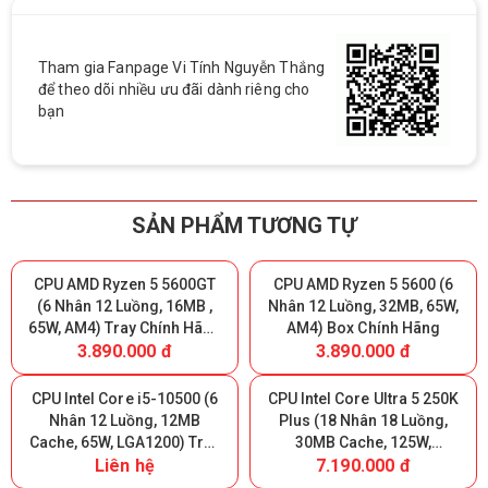
Tham gia Fanpage Vi Tính Nguyễn Thắng
để theo dõi nhiều ưu đãi dành riêng cho
bạn
SẢN PHẨM TƯƠNG TỰ
CPU AMD Ryzen 5 5600GT
CPU AMD Ryzen 5 5600 (6
(6 Nhân 12 Luồng, 16MB ,
Nhân 12 Luồng, 32MB, 65W,
65W, AM4) Tray Chính Hãng
AM4) Box Chính Hãng
3.890.000 đ
3.890.000 đ
(MPK)
CPU Intel Core i5-10500 (6
CPU Intel Core Ultra 5 250K
Nhân 12 Luồng, 12MB
Plus (18 Nhân 18 Luồng,
Cache, 65W, LGA1200) Tray
30MB Cache, 125W,
Liên hệ
7.190.000 đ
(FV)
LGA1851) Tray Chính Hãng