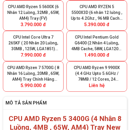
CPU AMD Ryzen 5 5600X (6
CPU AMD RYZEN 5
Nhân 12 Luồng, 32MB , 65W,
5500X3D (6 nhân 12 luồng ,
AM4) Tray (FV)
Up to 4.2Ghz , 96 MB Cache,
3.790.000 đ
5.390.000 đ
AM4) Tray New (FV)
CPU Intel Core Ultra 7
CPU Intel Pentium Gold
265KF ( 20 Nhân 20 Luồng,
G6400 (2 Nhân 4 Luồng,
30MB , 125W, LGA1851)
4MB Cache, 58W, LGA1200)
7.990.000 đ
1.490.000 đ
Tray New (FV)
Tray (FV)
CPU AMD Ryzen 7 5700G ( 8
CPU AMD Ryzen 9 9900X
Nhân 16 Luồng, 20MB , 65W,
(4.4 GHz Upto 5.6GHz /
AM4) Tray Chính Hãng
78MB / 12 Cores, 24
5.990.000 đ
Liên hệ
(MPK)
Threads / 120W / Socket
AM5) TRAY (FV)
MÔ TẢ SẢN PHẨM
CPU AMD Ryzen 5 3400G (4 Nhân 8
Luồng, 4MB , 65W, AM4) Tray New