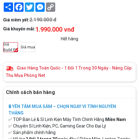
Share
Facebook
Twitter
Messenger
Copy
Link
2.190.000 đ
Giá niêm yết:
1.990.000 vnđ
Giá khuyến mãi:
Hết hàng
Giá
Giá mua
Build PC
Giao Hàng Toàn Quốc - 1 Đổi 1 Trong 30 Ngày - Nâng Cấp
Thu Mua Phòng Net
Chính sách bán hàng
🔒 YÊN TÂM MUA SẮM – CHỌN NGAY VI TÍNH NGUYỄN
THẮNG
✅ TOP Bán Lẻ & Sỉ Linh Kiện Máy Tính Chính Hãng
Miền Nam
✅ Chuyên Sỉ Linh Kiện, PC, Gaming Gear Cho Đại Lý
✅ Sản phẩm chính hãng
✅ Hỗ trợ
1 Đổi 1 trong 30
ngày đầu ( Riêng Màn, Laptop 7 ngày