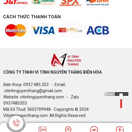
chi tiết CPU, VGA, RAM, nguồn theo đúng nhu cầu
chơi game của bạn.
Build PC gaming 15 triệu chơi được
CÁCH THỨC THANH TOÁN
game gì? Gợi ý cấu hình dễ nâng cấp
Build PC gaming 15 triệu chơi được game gì? Vi
tính Nguyễn Thắng gợi ý cấu hình esports mượt,
dễ nâng cấp CPU/VGA sau này, tư vấn miễn phí
theo đúng ngân sách.
Build PC Gaming theo ngân sách từ 10
đến 40 triệu
Build PC gaming theo ngân sách từ 10-40 triệu:
cách phân bổ CPU, GPU, RAM hợp lý, chọn
Intel/AMD và tránh sai tương thích. Tư vấn miễn
CÔNG TY TNHH VI TÍNH NGUYỄN THẮNG BIÊN HÒA​
phí tại Vi tính Nguyễn Thắng.
Điện thoại: 0937.485.353 - Email:
LÊN ĐỜI PC MÙA HÈ CÙNG COMBO
vitinhnguyenthang@gmail.com
GIGABYTE & INTEL CORE ULTRA 200S
Website: vitinhnguyenthang.com - Zalo :
PLUS – NHẬN VOUCHER ĐẾN 800K
0937485353
Mã Số Thuế: 3603709948 - Copyrights © 2024
Vitinhnguyenthang.com. All Rights Reserved
Thông báo v/v sử dụng phần mềm bản
quyền ( Vi tính Nguyễn Thắng)