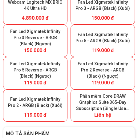
Webcam Logitech MX BRIO
Fan Led Xigmatek Infinity
4K Ultra HD
Pro 3 - ARGB (Black) (Xuôi)
4.890.000 đ
150.000 đ
Fan Led Xigmatek Infinity
Fan Led Xigmatek Infinity
Pro 3 Reverse - ARGB
Pro 5 - ARGB (Black) (Xuôi)
(Black) (Ngược)
150.000 đ
119.000 đ
Fan Led Xigmatek Infinity
Fan Led Xigmatek Infinity
Pro 5 Reverse - ARGB
Pro 2 Reverse - ARGB
(Black) (Ngược)
(Black) (Ngược)
119.000 đ
119.000 đ
Phần mềm CorelDRAW
Fan Led Xigmatek Infinity
Graphics Suite 365-Day
Pro 2 - ARGB (Black) (Xuôi)
Subscription (Single User)
119.000 đ
Liên hệ
- 365 ngày
MÔ TẢ SẢN PHẨM