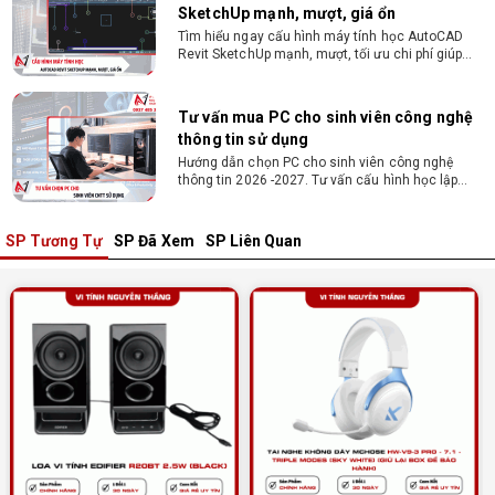
Tư vấn mua PC cho sinh viên công nghệ
thông tin sử dụng
Hướng dẫn chọn PC cho sinh viên công nghệ
thông tin 2026 -2027. Tư vấn cấu hình học lập
trình, chạy Docker, máy ảo, Android Studio tối ưu
chi phí.
Sinh viên nên mua laptop hay PC ?
Sinh viên nên mua laptop hay PC? Đây là băn
khoăn của nhiều tân sinh viên khi chọn máy học
tập. Xem ngay phân tích để chọn thiết bị chuẩn
ngành, hợp túi tiền!
SP Tương Tự
SP Đã Xem
SP Liên Quan
Laptop Sinh Viên 15–20 Triệu 2026: Cấu
Hình Nào Đáng Tiền?
Tìm laptop sinh viên 15–20 triệu phù hợp ngành
học năm 2026? Khám phá cách chọn cấu hình,
RAM, SSD, màn hình và khả năng nâng cấp hợp lý.
Tổng hợp 7 laptop sinh viên dưới 15 triệu
nên mua
Bạn tìm laptop cho sinh viên dưới 15 triệu mượt
mà, bền bỉ? Xem ngay gợi ý các thương hiệu
laptop bền, cấu hình mạnh cho sinh viên sử dụng