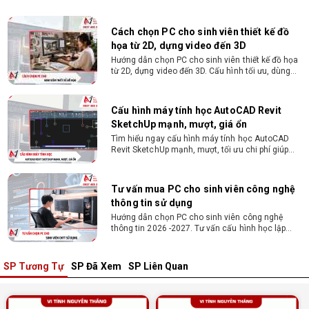
vòng 10 phút
Cách chọn PC cho sinh viên thiết kế đồ
họa từ 2D, dựng video đến 3D
Hướng dẫn chọn PC cho sinh viên thiết kế đồ họa
từ 2D, dựng video đến 3D. Cấu hình tối ưu, dùng
bền 4 năm đại học. Tư vấn lắp đặt tại Vi Tính
Nguyễn Thắng.
Cấu hình máy tính học AutoCAD Revit
SketchUp mạnh, mượt, giá ổn
Tìm hiểu ngay cấu hình máy tính học AutoCAD
Revit SketchUp mạnh, mượt, tối ưu chi phí giúp
dân thiết kế, kiến trúc vận hành mượt mà, không
giật lag.
Tư vấn mua PC cho sinh viên công nghệ
thông tin sử dụng
Hướng dẫn chọn PC cho sinh viên công nghệ
thông tin 2026 -2027. Tư vấn cấu hình học lập
trình, chạy Docker, máy ảo, Android Studio tối ưu
chi phí.
SP Tương Tự
SP Đã Xem
SP Liên Quan
Sinh viên nên mua laptop hay PC ?
Sinh viên nên mua laptop hay PC? Đây là băn
khoăn của nhiều tân sinh viên khi chọn máy học