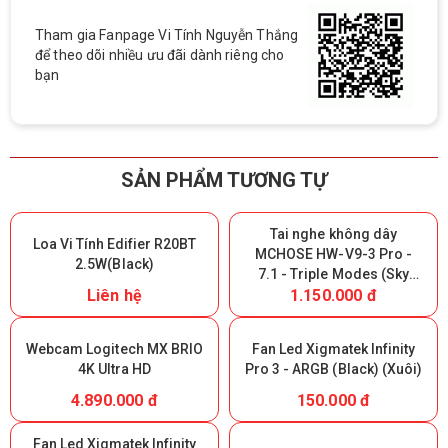
Tham gia Fanpage Vi Tính Nguyễn Thắng
để theo dõi nhiều ưu đãi dành riêng cho
bạn
SẢN PHẨM TƯƠNG TỰ
Tai nghe không dây
Loa Vi Tính Edifier R20BT
MCHOSE HW-V9-3 Pro -
2.5W(Black)
7.1 - Triple Modes (Sky
Liên hệ
1.150.000 đ
White) (Giữ lại Box để bảo
hành)
Webcam Logitech MX BRIO
Fan Led Xigmatek Infinity
4K Ultra HD
Pro 3 - ARGB (Black) (Xuôi)
4.890.000 đ
150.000 đ
Fan Led Xigmatek Infinity