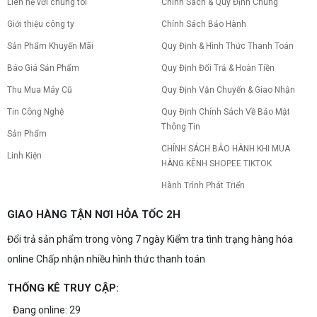
tăng hiệu năng tối đa? Xem ngay thứ tự ưu tiên
Liên hệ với chúng tôi
Chính Sách & Quy Định Chung
nâng cấp linh kiện PC chi tiết trong bài viết này!
Giới thiệu công ty
Chính Sách Bảo Hành
Sản Phẩm Khuyến Mãi
Quy Định & Hình Thức Thanh Toán
PC gaming nóng quạt kêu to: Nguyên
nhân và Cách khắc phục
Báo Giá Sản Phẩm
Quy Định Đổi Trả & Hoàn Tiền
Tình trạng PC gaming nóng quạt kêu to khiến
máy giật lag, giảm tuổi thọ? Tìm hiểu ngay
Thu Mua Máy Cũ
Quy Định Vận Chuyển & Giao Nhận
nguyên nhân và cách khắc phục hiệu quả để máy
Tin Công Nghệ
Quy Định Chính Sách Về Bảo Mật
hoạt động êm ái.
Thông Tin
CPU AMD Ryzen 7 7700X3D full box mới
Sản Phẩm
ra mắt: Nhanh, Mạnh, Giá tốt
CHÍNH SÁCH BẢO HÀNH KHI MUA
Linh Kiện
CPU AMD Ryzen 7 7700X3D chính thức ra mắt
HÀNG KÊNH SHOPEE TIKTOK
với công nghệ 3D V-Cache đỉnh cao, mang lại
hiệu năng chơi game vượt trội. Khám phá chi tiết
Hành Trình Phát Triển
ngay!
10 Nguyên nhân khiến PC gaming bị tụt
GIAO HÀNG TẬN NƠI HỎA TỐC 2H
FPS thường gặp
Đổi trả sản phẩm trong vòng 7 ngày Kiểm tra tình trạng hàng hóa
PC gaming bị tụt FPS sau một thời gian? Tìm hiểu
10 nguyên nhân khiến máy tụt FPS khi chơi game
online Chấp nhận nhiều hình thức thanh toán
và cách kiểm tra, khắc phục từng bước tại Vi Tính
Nguyễn Thắng.
THỐNG KÊ TRUY CẬP:
NVIDIA Hoãn Ra Mắt Dòng RTX 50
SUPER: Card Đã Tới Tay Đối Tác Nhưng
Đang online: 29