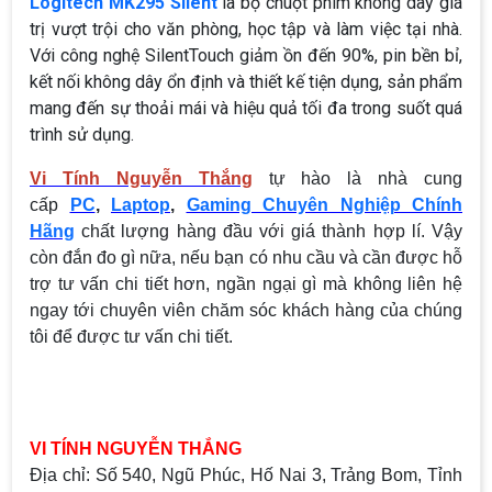
Logitech MK295 Silent
là bộ chuột phím không dây giá
trị vượt trội cho văn phòng, học tập và làm việc tại nhà.
Với công nghệ SilentTouch giảm ồn đến 90%, pin bền bỉ,
kết nối không dây ổn định và thiết kế tiện dụng, sản phẩm
mang đến sự thoải mái và hiệu quả tối đa trong suốt quá
trình sử dụng.
Vi Tính Nguyễn Thắng
tự hào là nhà cung
cấp
PC
,
Laptop
,
Gaming Chuyên Nghiệp Chính
Hãng
chất lượng hàng đầu với giá thành hợp lí. Vậy
còn đắn đo gì nữa, nếu bạn có nhu cầu và cần được hỗ
trợ tư vấn chi tiết hơn, ngần ngại gì mà không liên hệ
ngay tới chuyên viên chăm sóc khách hàng của chúng
tôi để được tư vấn chi tiết.
VI TÍNH NGUYỄN THẮNG
Địa chỉ: Số 540, Ngũ Phúc, Hố Nai 3, Trảng Bom, Tỉnh