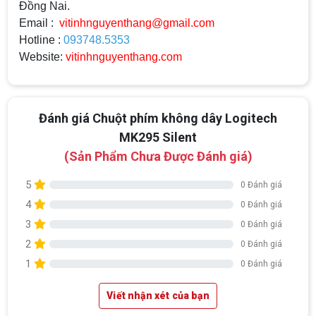
Đồng Nai.
Email :
vitinhnguyenthang@gmail.com
Hotline :
093748.5353
Website:
vitinhnguyenthang.com
Đánh giá Chuột phím không dây Logitech
MK295 Silent
(Sản Phẩm Chưa Được Đánh giá)
Top 18 tựa game PC huyền thoại gắn liền
5
0 Đánh giá
với tuổi thơ của game thủ Việt vào những
4
0 Đánh giá
năm 2000
Top 18 tựa game PC huyền thoại gắn liền với tuổi
thơ của game thủ Việt vào những năm 2000
3
0 Đánh giá
2
0 Đánh giá
Hãng ASRock Công Bố 2 dòng Card Đồ
1
0 Đánh giá
Họa AMD Radeon™ RX 6600 XT
ASRock Công Bố Series Cạc Đồ Họa AMD
Viết nhận xét của bạn
Radeon™ RX 6600 XT Cung Cấp Hiệu Suất Chơi
Game 1080p Tối Ưu