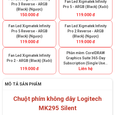
Fan Led Xigmatek Infinity
Pro 3 Reverse - ARGB
Pro 5 - ARGB (Black) (Xuôi)
(Black) (Ngược)
150.000 đ
119.000 đ
Fan Led Xigmatek Infinity
Fan Led Xigmatek Infinity
Pro 5 Reverse - ARGB
Pro 2 Reverse - ARGB
(Black) (Ngược)
(Black) (Ngược)
119.000 đ
119.000 đ
Phần mềm CorelDRAW
Fan Led Xigmatek Infinity
Graphics Suite 365-Day
Pro 2 - ARGB (Black) (Xuôi)
Subscription (Single User)
119.000 đ
Liên hệ
- 365 ngày
MÔ TẢ SẢN PHẨM
Chuột phím không dây Logitech
MK295 Silent