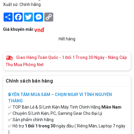
Xuất xứ: Chính hãng
Share
Facebook
Twitter
Messenger
Copy
Link
vnđ
Giá khuyến mãi:
Hết hàng
Giao Hàng Toàn Quốc - 1 Đổi 1 Trong 30 Ngày - Nâng Cấp
Thu Mua Phòng Net
Chính sách bán hàng
🔒 YÊN TÂM MUA SẮM – CHỌN NGAY VI TÍNH NGUYỄN
THẮNG
✅ TOP Bán Lẻ & Sỉ Linh Kiện Máy Tính Chính Hãng
Miền Nam
✅ Chuyên Sỉ Linh Kiện, PC, Gaming Gear Cho Đại Lý
✅ Sản phẩm chính hãng
✅ Hỗ trợ
1 Đổi 1 trong 30
ngày đầu ( Riêng Màn, Laptop 7 ngày
)