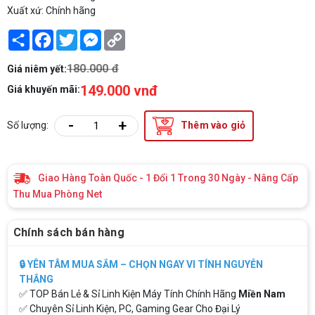
Xuất xứ: Chính hãng
Share
Facebook
Twitter
Messenger
Copy
Link
180.000 đ
Giá niêm yết:
149.000 vnđ
Giá khuyến mãi:
-
+
Số lượng:
Thêm vào giỏ
Giao Hàng Toàn Quốc - 1 Đổi 1 Trong 30 Ngày - Nâng Cấp
Thu Mua Phòng Net
Chính sách bán hàng
🔒 YÊN TÂM MUA SẮM – CHỌN NGAY VI TÍNH NGUYỄN
THẮNG
✅ TOP Bán Lẻ & Sỉ Linh Kiện Máy Tính Chính Hãng
Miền Nam
✅ Chuyên Sỉ Linh Kiện, PC, Gaming Gear Cho Đại Lý