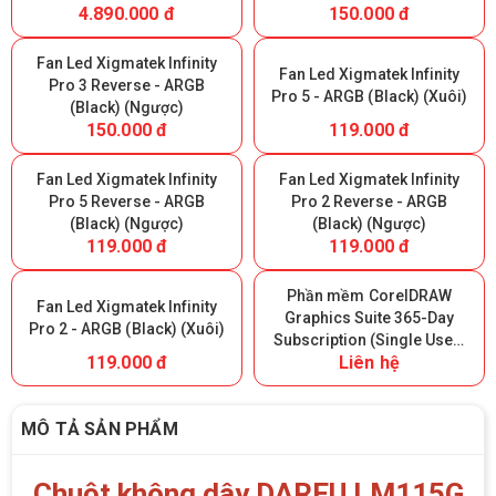
4.890.000 đ
150.000 đ
Fan Led Xigmatek Infinity
Fan Led Xigmatek Infinity
Pro 3 Reverse - ARGB
Pro 5 - ARGB (Black) (Xuôi)
(Black) (Ngược)
150.000 đ
119.000 đ
Fan Led Xigmatek Infinity
Fan Led Xigmatek Infinity
Pro 5 Reverse - ARGB
Pro 2 Reverse - ARGB
(Black) (Ngược)
(Black) (Ngược)
119.000 đ
119.000 đ
Phần mềm CorelDRAW
Fan Led Xigmatek Infinity
Graphics Suite 365-Day
Pro 2 - ARGB (Black) (Xuôi)
Subscription (Single User)
119.000 đ
Liên hệ
- 365 ngày
MÔ TẢ SẢN PHẨM
Chuột không dây DAREU LM115G