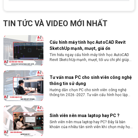
Cách chọn PC cho sinh viên thiết kế đồ
họa từ 2D, dựng video đến 3D
Hướng dẫn chọn PC cho sinh viên thiết kế đồ họa
TIN TỨC VÀ VIDEO MỚI NHẤT
từ 2D, dựng video đến 3D. Cấu hình tối ưu, dùng
bền 4 năm đại học. Tư vấn lắp đặt tại Vi Tính
Nguyễn Thắng.
Cấu hình máy tính học AutoCAD Revit
SketchUp mạnh, mượt, giá ổn
Tìm hiểu ngay cấu hình máy tính học AutoCAD
Revit SketchUp mạnh, mượt, tối ưu chi phí giúp
dân thiết kế, kiến trúc vận hành mượt mà, không
giật lag.
Tư vấn mua PC cho sinh viên công nghệ
thông tin sử dụng
Hướng dẫn chọn PC cho sinh viên công nghệ
thông tin 2026 -2027. Tư vấn cấu hình học lập
trình, chạy Docker, máy ảo, Android Studio tối ưu
chi phí.
Sinh viên nên mua laptop hay PC ?
Sinh viên nên mua laptop hay PC? Đây là băn
khoăn của nhiều tân sinh viên khi chọn máy học
tập. Xem ngay phân tích để chọn thiết bị chuẩn
ngành, hợp túi tiền!