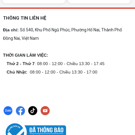
trước khi mua.
Dịch vụ build PC gaming tại Đồng Nai uy
tín, chuyên nghiệp
THÔNG TIN LIÊN HỆ
Dịch vụ build PC gaming tại Đồng Nai uy tín, cấu
hình mạnh, tối ưu chi phí, test máy tại chỗ. Khám
Địa chỉ:
Số 540, Khu Phố Ngũ Phúc, Phường Hố Nai, Thành Phố
phá ngay địa chỉ tư vấn và lắp đặt dàn PC chơi
Đồng Nai, Việt Nam
game mượt mà!
Cách tính công suất nguồn PC chi tiết dễ
hiểu
THỜI GIAN LÀM VIỆC:
Cách tính công suất nguồn PC giúp bạn chọn PSU
phù hợp, đảm bảo hệ thống vận hành ổn định và
Thứ 2 - Thứ 7
: 08:00 - 12:00 - Chiều 13:30 - 17:45
tối ưu chi phí. Xem ngay hướng dẫn tại đây
Chủ Nhật:
08:00 - 12:00 - Chiều 13:30 - 17:00
Cách kiểm tra tương thích linh kiện PC
dễ hiểu
Hướng dẫn kiểm tra tương thích linh kiện PC trước
khi build: socket CPU mainboard, chuẩn RAM,
nguồn cho VGA và kích thước case. Có checklist
copy nhanh.
Nâng cấp PC nên ưu tiên nâng gì trước ?
Nâng cấp pc nên nâng gì trước để tối ưu chi phí và
tăng hiệu năng tối đa? Xem ngay thứ tự ưu tiên
nâng cấp linh kiện PC chi tiết trong bài viết này!