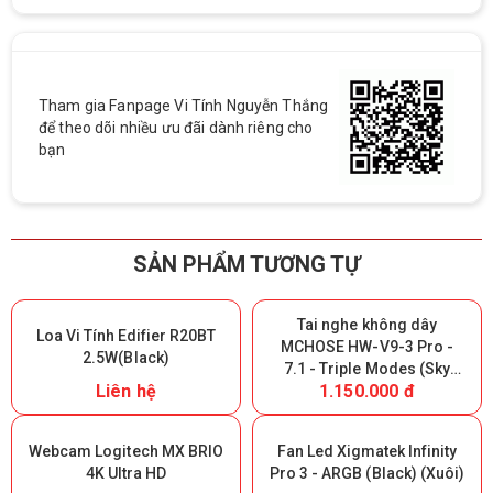
Tham gia Fanpage Vi Tính Nguyễn Thắng
để theo dõi nhiều ưu đãi dành riêng cho
bạn
SẢN PHẨM TƯƠNG TỰ
Tai nghe không dây
Loa Vi Tính Edifier R20BT
MCHOSE HW-V9-3 Pro -
2.5W(Black)
7.1 - Triple Modes (Sky
Liên hệ
1.150.000 đ
White) (Giữ lại Box để bảo
hành)
Webcam Logitech MX BRIO
Fan Led Xigmatek Infinity
4K Ultra HD
Pro 3 - ARGB (Black) (Xuôi)