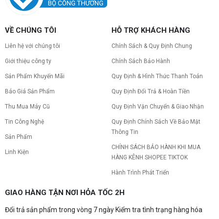
PC gaming nóng quạt kêu to: Nguyên
VỀ CHÚNG TÔI
HỖ TRỢ KHÁCH HÀNG
nhân và Cách khắc phục
Tình trạng PC gaming nóng quạt kêu to khiến
Liên hệ với chúng tôi
Chính Sách & Quy Định Chung
máy giật lag, giảm tuổi thọ? Tìm hiểu ngay
nguyên nhân và cách khắc phục hiệu quả để máy
Giới thiệu công ty
Chính Sách Bảo Hành
hoạt động êm ái.
Sản Phẩm Khuyến Mãi
Quy Định & Hình Thức Thanh Toán
CPU AMD Ryzen 7 7700X3D full box mới
ra mắt: Nhanh, Mạnh, Giá tốt
Báo Giá Sản Phẩm
Quy Định Đổi Trả & Hoàn Tiền
CPU AMD Ryzen 7 7700X3D chính thức ra mắt
với công nghệ 3D V-Cache đỉnh cao, mang lại
Thu Mua Máy Cũ
Quy Định Vận Chuyển & Giao Nhận
hiệu năng chơi game vượt trội. Khám phá chi tiết
Tin Công Nghệ
Quy Định Chính Sách Về Bảo Mật
ngay!
Thông Tin
10 Nguyên nhân khiến PC gaming bị tụt
Sản Phẩm
FPS thường gặp
CHÍNH SÁCH BẢO HÀNH KHI MUA
Linh Kiện
PC gaming bị tụt FPS sau một thời gian? Tìm hiểu
HÀNG KÊNH SHOPEE TIKTOK
10 nguyên nhân khiến máy tụt FPS khi chơi game
và cách kiểm tra, khắc phục từng bước tại Vi Tính
Hành Trình Phát Triển
Nguyễn Thắng.
NVIDIA Hoãn Ra Mắt Dòng RTX 50
GIAO HÀNG TẬN NƠI HỎA TỐC 2H
SUPER: Card Đã Tới Tay Đối Tác Nhưng
"Mắc Kẹt" Vì Giá RAM GDDR7 3GB
Đổi trả sản phẩm trong vòng 7 ngày Kiểm tra tình trạng hàng hóa
NVIDIA đột ngột tạm hoãn ra mắt dòng card đồ
họa GeForce RTX 50 SUPER dù sản phẩm đã cập