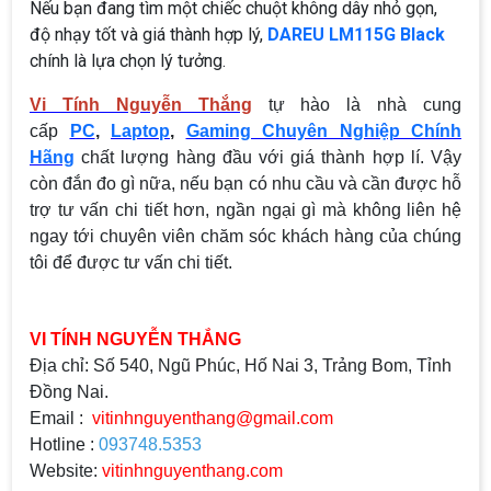
Nếu bạn đang tìm một chiếc chuột không dây nhỏ gọn,
độ nhạy tốt và giá thành hợp lý,
DAREU LM115G Black
chính là lựa chọn lý tưởng.
Vi Tính Nguyễn Thắng
tự hào là nhà cung
cấp
PC
,
Laptop
,
Gaming Chuyên Nghiệp Chính
Hãng
chất lượng hàng đầu với giá thành hợp lí. Vậy
còn đắn đo gì nữa, nếu bạn có nhu cầu và cần được hỗ
trợ tư vấn chi tiết hơn, ngần ngại gì mà không liên hệ
ngay tới chuyên viên chăm sóc khách hàng của chúng
tôi để được tư vấn chi tiết.
VI TÍNH NGUYỄN THẮNG
Địa chỉ: Số 540, Ngũ Phúc, Hố Nai 3, Trảng Bom, Tỉnh
Đồng Nai.
Email :
vitinhnguyenthang@gmail.com
Hotline :
093748.5353
Website:
vitinhnguyenthang.com