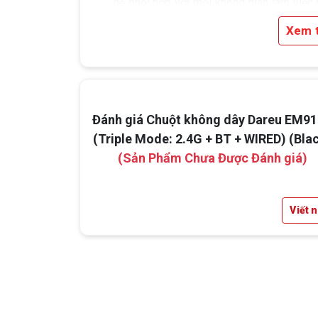
dễ phối hợp với mọi không gian làm việc 
setup gaming.
Xem 
Kích thước gọn nhẹ
Kích thước: 116 x 63 x 38 mm
Dễ dàng mang theo khi di chuyển
Đánh giá Chuột không dây Dareu EM9
Sử dụng thoải mái trong thời gian d
(Triple Mode: 2.4G + BT + WIRED) (Bla
hạn chế mỏi tay
(Sản Phẩm Chưa Được Đánh giá)
Viết 