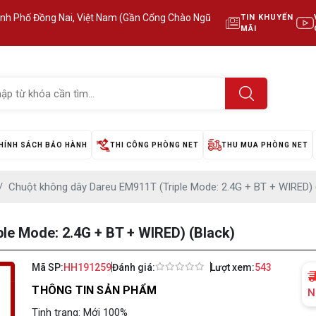
ành Phố Đồng Nai, Việt Nam (Gần Cổng Chào Ngũ
TIN KHUYẾN
MÃI
HÍNH SÁCH BẢO HÀNH
THI CÔNG PHÒNG NET
THU MUA PHÒNG NET
Chuột không dây Dareu EM911T (Triple Mode: 2.4G + BT + WIRED) 
le Mode: 2.4G + BT + WIRED) (Black)
Mã SP:
HH191259
Đánh giá:
Lượt xem:
543
THÔNG TIN SẢN PHẨM
N
Tinh trạng: Mới 100%