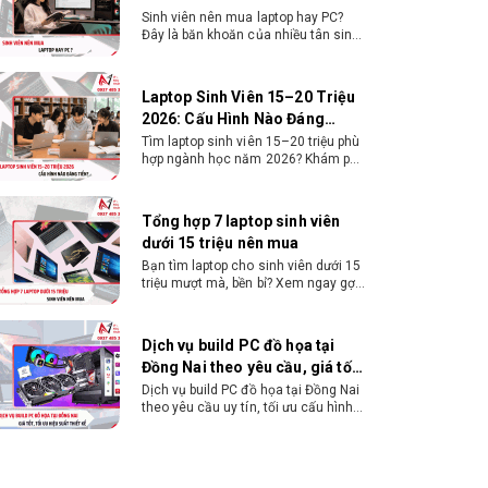
Sinh viên nên mua laptop hay PC?
Đây là băn khoăn của nhiều tân sinh
viên khi chọn máy học tập. Xem
ngay phân tích để chọn thiết bị
chuẩn ngành, hợp túi tiền!
Laptop Sinh Viên 15–20 Triệu
2026: Cấu Hình Nào Đáng
Tiền?
Tìm laptop sinh viên 15–20 triệu phù
hợp ngành học năm 2026? Khám phá
cách chọn cấu hình, RAM, SSD, màn
hình và khả năng nâng cấp hợp lý.
Tổng hợp 7 laptop sinh viên
dưới 15 triệu nên mua
Bạn tìm laptop cho sinh viên dưới 15
triệu mượt mà, bền bỉ? Xem ngay gợi
ý các thương hiệu laptop bền, cấu
hình mạnh cho sinh viên sử dụng 4
năm đại học.
Dịch vụ build PC đồ họa tại
Đồng Nai theo yêu cầu, giá tốt,
uy tín
Dịch vụ build PC đồ họa tại Đồng Nai
theo yêu cầu uy tín, tối ưu cấu hình
xử lý 3D và dựng video mượt mà.
Đăng ký nhận tư vấn và báo giá chi
tiết ngay.
10+ Mẫu laptop học sinh, sinh