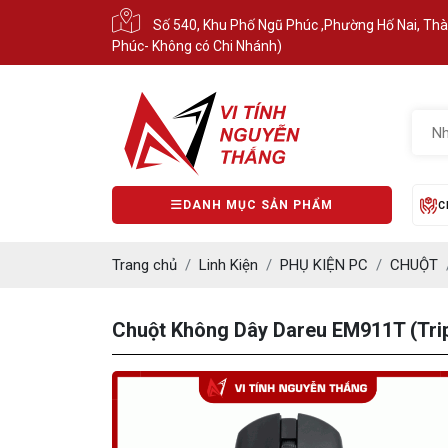
Số 540, Khu Phố Ngũ Phúc ,Phường Hố Nai, Th
Phúc- Không có Chi Nhánh)
DANH MỤC SẢN PHẨM
C
Trang chủ
Linh Kiện
PHỤ KIỆN PC
CHUỘT
Chuột Không Dây Dareu EM911T (Trip