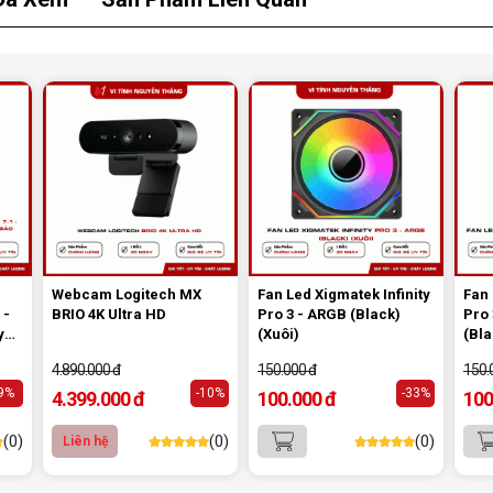
s 8
iển
,
 và
ite
Webcam Logitech MX
Fan Led Xigmatek Infinity
Fan 
 -
BRIO 4K Ultra HD
Pro 3 - ARGB (Black)
Pro
y
(Xuôi)
(Bla
 bảo
4.890.000 đ
150.000 đ
150.
-9%
-10%
-33%
4.399.000 đ
100.000 đ
100
4. Độ Bền Cao – Tuổi Thọ Lên Đến 50
(0)
(0)
(0)
Liên hệ
Triệu Lần Nhấn: