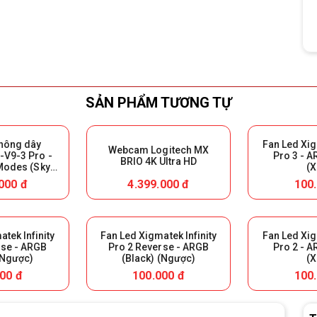
SẢN PHẨM TƯƠNG TỰ
không dây
Fan Led Xig
Webcam Logitech MX
V9-3 Pro -
Pro 3 - A
BRIO 4K Ultra HD
 Modes (Sky
(X
ại Box để bảo
000 đ
4.399.000 đ
100
h)
tek Infinity
Fan Led Xigmatek Infinity
Fan Led Xig
rse - ARGB
Pro 2 Reverse - ARGB
Pro 2 - A
(Ngược)
(Black) (Ngược)
(X
00 đ
100.000 đ
100