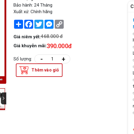
Bảo hành: 24 Tháng
C
Xuất xứ: Chính hãng
Share
Facebook
Twitter
Messenger
Copy
Link
468.000 đ
Giá niêm yết:
390.000đ
Giá khuyễn mãi:
-
+
Số lượng:
Thêm vào giỏ