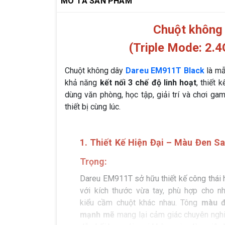
MÔ TẢ SẢN PHẨM
Chuột không
(Triple Mode: 2.4
Chuột không dây
Dareu EM911T Black
là mẫ
khả năng
kết nối 3 chế độ linh hoạt
, thiết
dùng văn phòng, học tập, giải trí và chơi ga
thiết bị cùng lúc.
1. Thiết Kế Hiện Đại – Màu Đen S
Trọng:
Dareu EM911T sở hữu thiết kế công thái 
với kích thước vừa tay, phù hợp cho nh
kiểu cầm chuột khác nhau. Tông
màu 
mạnh mẽ
mang lại cảm giác chuyên nghi