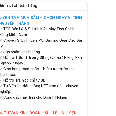
hính sách bán hàng
🔒 YÊN TÂM MUA SẮM – CHỌN NGAY VI TÍNH
NGUYỄN THẮNG
✅ TOP Bán Lẻ & Sỉ Linh Kiện Máy Tính Chính
Hãng
Miền Nam
✅ Chuyên Sỉ Linh Kiện, PC, Gaming Gear Cho Đại
Lý
✅ Sản phẩm chính hãng
✅ Hỗ trợ
1 Đổi 1 trong 30
ngày đầu ( Riêng Màn,
Laptop 7 ngày )
✅ Giao hàng toàn quốc – Kiểm tra trước khi
thanh toán
✅ Hỗ trợ Trả Góp chỉ từ
0D
✅ Tư Vấn lắp đặt phòng NET trọn gói - chuyên
nghiệp
✅ Cung cấp máy tính cho Doanh Nghiệp
📞 TƯ VẤN KINH DOANH SỈ – LẺ LINH KIỆN