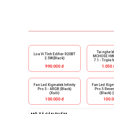
Tai nghe 
Loa Vi Tính Edifier R20BT
MCHOSE HW-
2.5W(Black)
7.1 - Triple
White) (Giữ l
990.000 đ
1.050.
hàn
Fan Led Xigmatek Infinity
Fan Led Xigma
Pro 5 - ARGB (Black)
Pro 5 Reve
(Xuôi)
(Black) 
100.000 đ
100.0