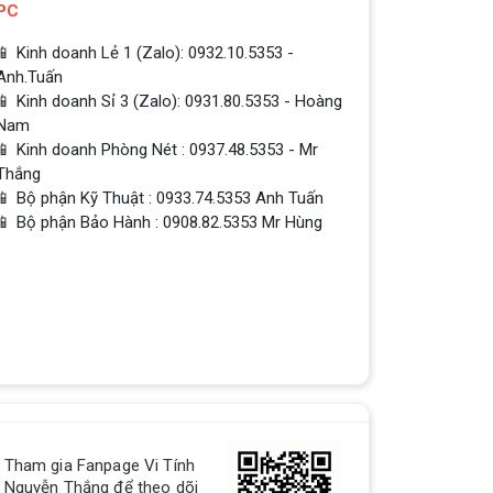
PC
📱 Kinh doanh Lẻ 1 (Zalo): 0932.10.5353 -
Anh.Tuấn
📱 Kinh doanh Sỉ 3 (Zalo): 0931.80.5353 - Hoàng
Nam
📱 Kinh doanh Phòng Nét : 0937.48.5353 - Mr
Thắng
📱 Bộ phận Kỹ Thuật : 0933.74.5353 Anh Tuấn
📱 Bộ phận Bảo Hành : 0908.82.5353 Mr Hùng
QUÀ TẶNG TƯNG BỪNG -
Tham gia Fanpage Vi Tính
CHÀO MỪNG NĂM MỚI
Nguyễn Thắng để theo dõi
Build PC - Powered By MSI