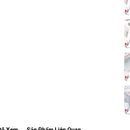
cao, độ trễ thấp
Không dây 2.4G
: kết nối nhanh, phù hợp
chơi game và làm việc
Bluetooth
: tiện lợi khi dùng với laptop,
tablet, điện thoại
Người dùng có thể dễ dàng chuyển đổi giữa
các chế độ, đáp ứng nhu cầu sử dụng đa
thiết bị chỉ với một con chuột.
Trợ
ích
Đã Xem
Sản Phẩm Liên Quan