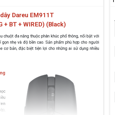
T
 dây Dareu EM911T
G + BT + WIRED) (Black)
u chuột đa năng thuộc phân khúc phổ thông, nổi bật với
 kế gọn nhẹ và độ bền cao. Sản phẩm phù hợp cho người
me cơ bản, đặc biệt tiện lợi cho những ai sử dụng nhiều
ang
học
iều
đen
ệp,