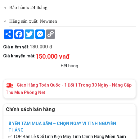
Bảo hành: 24 tháng
Hãng sản xuất: Newmen
Share
Facebook
Twitter
Messenger
Copy
Link
180.000 đ
Giá niêm yết:
150.000 vnđ
Giá khuyến mãi:
Hết hàng
Giao Hàng Toàn Quốc - 1 Đổi 1 Trong 30 Ngày - Nâng Cấp
Thu Mua Phòng Net
Chính sách bán hàng
🔒 YÊN TÂM MUA SẮM – CHỌN NGAY VI TÍNH NGUYỄN
THẮNG
✅ TOP Bán Lẻ & Sỉ Linh Kiện Máy Tính Chính Hãng
Miền Nam