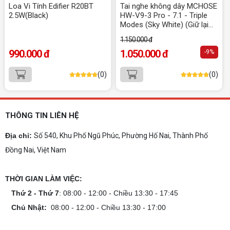
Loa Vi Tính Edifier R20BT
Tai nghe không dây MCHOSE
Gợi ý 10+ mẫu laptop cho học sinh sinh viên
2.5W(Black)
HW-V9-3 Pro - 7.1 - Triple
2026 theo ngân sách và ngành học: tiêu chí
Modes (Sky White) (Giữ lại
chọn, cấu hình nên có và cách kiểm tra máy
Box để bảo hành)
trước khi mua.
1.150.000 đ
Dịch vụ build PC gaming tại Đồng Nai uy
990.000 đ
1.050.000 đ
-9%
tín, chuyên nghiệp
Dịch vụ build PC gaming tại Đồng Nai uy tín, cấu
(0)
(0)
hình mạnh, tối ưu chi phí, test máy tại chỗ. Khám
phá ngay địa chỉ tư vấn và lắp đặt dàn PC chơi
game mượt mà!
Cách tính công suất nguồn PC chi tiết dễ
hiểu
THÔNG TIN LIÊN HỆ
Cách tính công suất nguồn PC giúp bạn chọn PSU
phù hợp, đảm bảo hệ thống vận hành ổn định và
Địa chỉ:
Số 540, Khu Phố Ngũ Phúc, Phường Hố Nai, Thành Phố
tối ưu chi phí. Xem ngay hướng dẫn tại đây
Đồng Nai, Việt Nam
Cách kiểm tra tương thích linh kiện PC
dễ hiểu
THỜI GIAN LÀM VIỆC:
Hướng dẫn kiểm tra tương thích linh kiện PC trước
khi build: socket CPU mainboard, chuẩn RAM,
Thứ 2 - Thứ 7
: 08:00 - 12:00 - Chiều 13:30 - 17:45
nguồn cho VGA và kích thước case. Có checklist
Chủ Nhật:
08:00 - 12:00 - Chiều 13:30 - 17:00
copy nhanh.
Nâng cấp PC nên ưu tiên nâng gì trước ?