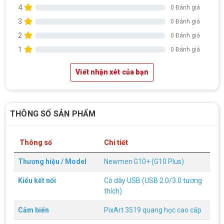
4
0 Đánh giá
3
0 Đánh giá
2
0 Đánh giá
1
0 Đánh giá
Viết nhận xét của bạn
THÔNG SỐ SẢN PHẨM
Thông số
Chi tiết
Top 18 tựa game PC huyền thoại gắn liền
với tuổi thơ của game thủ Việt vào những
Thương hiệu / Model
Newmen G10+ (G10 Plus)
năm 2000
Top 18 tựa game PC huyền thoại gắn liền với tuổi
thơ của game thủ Việt vào những năm 2000
Kiểu kết nối
Có dây USB (USB 2.0/3.0 tương
thích)
Hãng ASRock Công Bố 2 dòng Card Đồ
Họa AMD Radeon™ RX 6600 XT
Cảm biến
PixArt 3519 quang học cao cấp
ASRock Công Bố Series Cạc Đồ Họa AMD