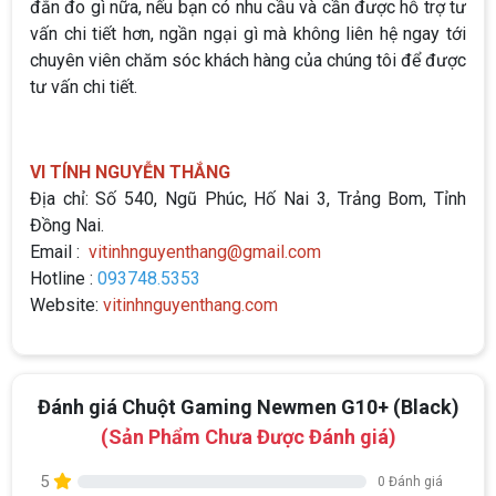
đắn đo gì nữa, nếu bạn có nhu cầu và cần được hỗ trợ tư
vấn chi tiết hơn, ngần ngại gì mà không liên hệ ngay tới
chuyên viên chăm sóc khách hàng của chúng tôi để được
tư vấn chi tiết.
VI TÍNH NGUYỄN THẮNG
Địa chỉ: Số 540, Ngũ Phúc, Hố Nai 3, Trảng Bom, Tỉnh
Đồng Nai.
Email :
vitinhnguyenthang@gmail.com
Hotline :
093748.5353
Website:
vitinhnguyenthang.com
Đánh giá Chuột Gaming Newmen G10+ (Black)
(Sản Phẩm Chưa Được Đánh giá)
5
0 Đánh giá