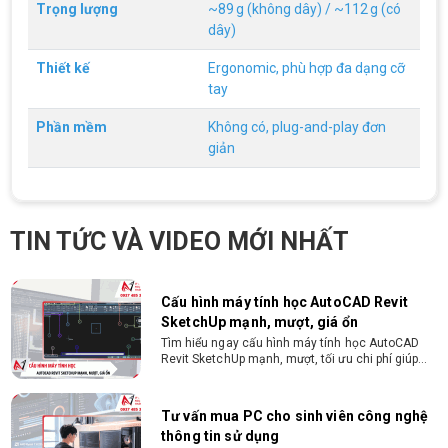
triệu đồng - Thủ tục cực kì đơn giản: bản sao
Trọng lượng
~89 g (không dây) / ~112 g (có
CMND và Hộ khẩu - Xét duyệt nhanh chóng trong
dây)
vòng 10 phút
Thiết kế
Ergonomic, phù hợp đa dạng cỡ
Cách chọn PC cho sinh viên thiết kế đồ
tay
họa từ 2D, dựng video đến 3D
Hướng dẫn chọn PC cho sinh viên thiết kế đồ họa
Phần mềm
Không có, plug-and-play đơn
từ 2D, dựng video đến 3D. Cấu hình tối ưu, dùng
bền 4 năm đại học. Tư vấn lắp đặt tại Vi Tính
giản
Nguyễn Thắng.
Cấu hình máy tính học AutoCAD Revit
SketchUp mạnh, mượt, giá ổn
Tìm hiểu ngay cấu hình máy tính học AutoCAD
TIN TỨC VÀ VIDEO MỚI NHẤT
Revit SketchUp mạnh, mượt, tối ưu chi phí giúp
dân thiết kế, kiến trúc vận hành mượt mà, không
giật lag.
Tư vấn mua PC cho sinh viên công nghệ
thông tin sử dụng
Hướng dẫn chọn PC cho sinh viên công nghệ
thông tin 2026 -2027. Tư vấn cấu hình học lập
trình, chạy Docker, máy ảo, Android Studio tối ưu
chi phí.
Sinh viên nên mua laptop hay PC ?
Sinh viên nên mua laptop hay PC? Đây là băn