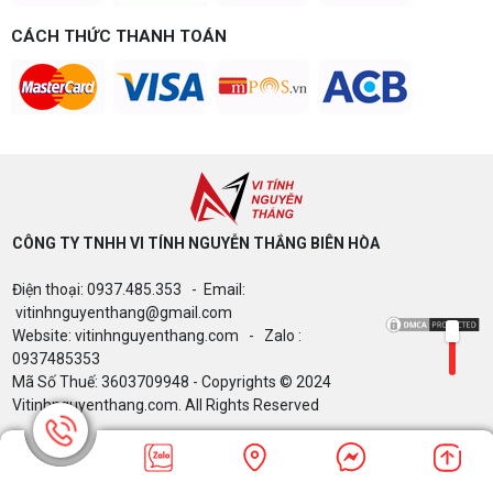
đến 40 triệu
CÁCH THỨC THANH TOÁN
Build PC gaming theo ngân sách từ 10-40 triệu:
cách phân bổ CPU, GPU, RAM hợp lý, chọn
Intel/AMD và tránh sai tương thích. Tư vấn miễn
phí tại Vi tính Nguyễn Thắng.
LÊN ĐỜI PC MÙA HÈ CÙNG COMBO
GIGABYTE & INTEL CORE ULTRA 200S
PLUS – NHẬN VOUCHER ĐẾN 800K
CÔNG TY TNHH VI TÍNH NGUYỄN THẮNG BIÊN HÒA​
Thông báo v/v sử dụng phần mềm bản
Điện thoại: 0937.485.353 - Email:
quyền ( Vi tính Nguyễn Thắng)
vitinhnguyenthang@gmail.com
Website: vitinhnguyenthang.com - Zalo :
0937485353
Mã Số Thuế: 3603709948 - Copyrights © 2024
Bảng giá Cài Đặt WinDow Trial Phần
Vitinhnguyenthang.com. All Rights Reserved
Mềm Vi Tính Nguyễn Thắng