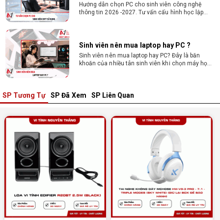
khoăn của nhiều tân sinh viên khi chọn máy học
tập. Xem ngay phân tích để chọn thiết bị chuẩn
ngành, hợp túi tiền!
Laptop Sinh Viên 15–20 Triệu 2026: Cấu
Hình Nào Đáng Tiền?
Tìm laptop sinh viên 15–20 triệu phù hợp ngành
học năm 2026? Khám phá cách chọn cấu hình,
RAM, SSD, màn hình và khả năng nâng cấp hợp lý.
SP Tương Tự
SP Đã Xem
SP Liên Quan
Tổng hợp 7 laptop sinh viên dưới 15 triệu
nên mua
Bạn tìm laptop cho sinh viên dưới 15 triệu mượt
mà, bền bỉ? Xem ngay gợi ý các thương hiệu
laptop bền, cấu hình mạnh cho sinh viên sử dụng
4 năm đại học.
Dịch vụ build PC đồ họa tại Đồng Nai theo
yêu cầu, giá tốt, uy tín
Dịch vụ build PC đồ họa tại Đồng Nai theo yêu
cầu uy tín, tối ưu cấu hình xử lý 3D và dựng video
mượt mà. Đăng ký nhận tư vấn và báo giá chi tiết
ngay.
10+ Mẫu laptop học sinh, sinh viên nên
mua 2026