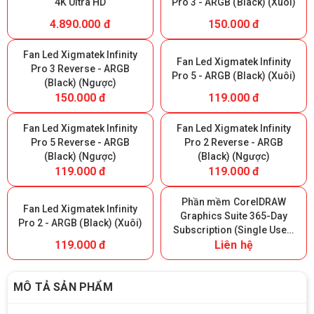
4K Ultra HD
Pro 3 - ARGB (Black) (Xuôi)
4.890.000 đ
150.000 đ
Fan Led Xigmatek Infinity
Fan Led Xigmatek Infinity
Pro 3 Reverse - ARGB
Pro 5 - ARGB (Black) (Xuôi)
(Black) (Ngược)
150.000 đ
119.000 đ
Fan Led Xigmatek Infinity
Fan Led Xigmatek Infinity
Pro 5 Reverse - ARGB
Pro 2 Reverse - ARGB
(Black) (Ngược)
(Black) (Ngược)
119.000 đ
119.000 đ
Phần mềm CorelDRAW
Fan Led Xigmatek Infinity
Graphics Suite 365-Day
Pro 2 - ARGB (Black) (Xuôi)
Subscription (Single User)
119.000 đ
Liên hệ
- 365 ngày
MÔ TẢ SẢN PHẨM