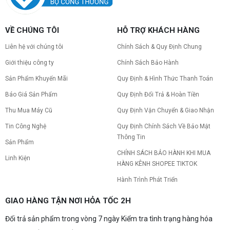
nguồn cho VGA và kích thước case. Có checklist
copy nhanh.
Nâng cấp PC nên ưu tiên nâng gì trước ?
VỀ CHÚNG TÔI
HỖ TRỢ KHÁCH HÀNG
Nâng cấp pc nên nâng gì trước để tối ưu chi phí và
tăng hiệu năng tối đa? Xem ngay thứ tự ưu tiên
Liên hệ với chúng tôi
Chính Sách & Quy Định Chung
nâng cấp linh kiện PC chi tiết trong bài viết này!
Giới thiệu công ty
Chính Sách Bảo Hành
Sản Phẩm Khuyến Mãi
Quy Định & Hình Thức Thanh Toán
PC gaming nóng quạt kêu to: Nguyên
nhân và Cách khắc phục
Báo Giá Sản Phẩm
Quy Định Đổi Trả & Hoàn Tiền
Tình trạng PC gaming nóng quạt kêu to khiến
máy giật lag, giảm tuổi thọ? Tìm hiểu ngay
Thu Mua Máy Cũ
Quy Định Vận Chuyển & Giao Nhận
nguyên nhân và cách khắc phục hiệu quả để máy
Tin Công Nghệ
Quy Định Chính Sách Về Bảo Mật
hoạt động êm ái.
Thông Tin
CPU AMD Ryzen 7 7700X3D full box mới
Sản Phẩm
ra mắt: Nhanh, Mạnh, Giá tốt
CHÍNH SÁCH BẢO HÀNH KHI MUA
Linh Kiện
CPU AMD Ryzen 7 7700X3D chính thức ra mắt
HÀNG KÊNH SHOPEE TIKTOK
với công nghệ 3D V-Cache đỉnh cao, mang lại
hiệu năng chơi game vượt trội. Khám phá chi tiết
Hành Trình Phát Triển
ngay!
10 Nguyên nhân khiến PC gaming bị tụt
GIAO HÀNG TẬN NƠI HỎA TỐC 2H
FPS thường gặp
Đổi trả sản phẩm trong vòng 7 ngày Kiểm tra tình trạng hàng hóa
PC gaming bị tụt FPS sau một thời gian? Tìm hiểu
10 nguyên nhân khiến máy tụt FPS khi chơi game