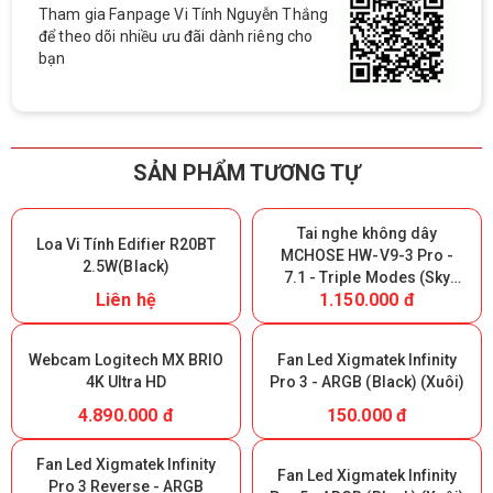
Tham gia Fanpage Vi Tính Nguyễn Thắng
để theo dõi nhiều ưu đãi dành riêng cho
bạn
SẢN PHẨM TƯƠNG TỰ
Tai nghe không dây
Loa Vi Tính Edifier R20BT
MCHOSE HW-V9-3 Pro -
2.5W(Black)
7.1 - Triple Modes (Sky
Liên hệ
1.150.000 đ
White) (Giữ lại Box để bảo
hành)
Webcam Logitech MX BRIO
Fan Led Xigmatek Infinity
4K Ultra HD
Pro 3 - ARGB (Black) (Xuôi)
4.890.000 đ
150.000 đ
Fan Led Xigmatek Infinity
Fan Led Xigmatek Infinity
Pro 3 Reverse - ARGB