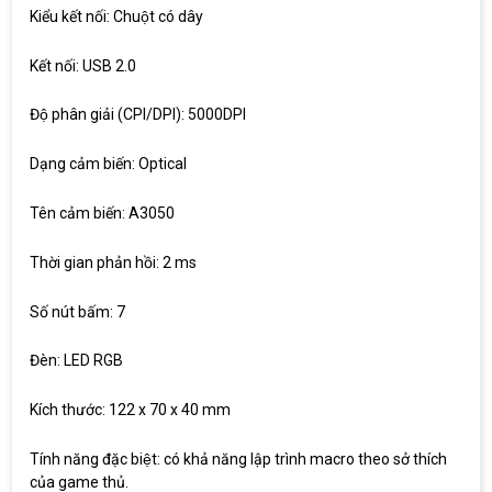
Kiểu kết nối: Chuột có dây
Kết nối: USB 2.0
Độ phân giải (CPI/DPI): 5000DPI
Dạng cảm biến: Optical
Tên cảm biến: A3050
Thời gian phản hồi: 2 ms
Số nút bấm: 7
Đèn: LED RGB
Top 18 tựa game PC huyền thoại gắn liền
với tuổi thơ của game thủ Việt vào những
Kích thước: 122 x 70 x 40 mm
năm 2000
Top 18 tựa game PC huyền thoại gắn liền với tuổi
thơ của game thủ Việt vào những năm 2000
Tính năng đặc biệt: có khả năng lập trình macro theo sở thích
của game thủ.