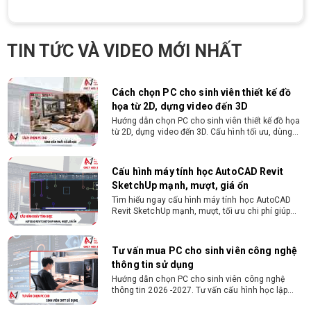
tinh thần học hỏi, sáng tạo, tinh thần trách nhiệm
cao, quyết đoán. Kinh nghiệm ít nhất 2 năm ở vị
ĐIỀU KIỆN TRẢ GÓP HDSAIGON
trí tương đương
Gói hỗ trợ vay ưu đãi: - Khoản vay lên đến 100
TIN TỨC VÀ VIDEO MỚI NHẤT
triệu đồng - Thủ tục cực kì đơn giản: bản sao
CMND và Hộ khẩu - Xét duyệt nhanh chóng trong
vòng 10 phút
Cách chọn PC cho sinh viên thiết kế đồ
họa từ 2D, dựng video đến 3D
Hướng dẫn chọn PC cho sinh viên thiết kế đồ họa
từ 2D, dựng video đến 3D. Cấu hình tối ưu, dùng
bền 4 năm đại học. Tư vấn lắp đặt tại Vi Tính
Nguyễn Thắng.
Cấu hình máy tính học AutoCAD Revit
SketchUp mạnh, mượt, giá ổn
Tìm hiểu ngay cấu hình máy tính học AutoCAD
Revit SketchUp mạnh, mượt, tối ưu chi phí giúp
dân thiết kế, kiến trúc vận hành mượt mà, không
giật lag.
Tư vấn mua PC cho sinh viên công nghệ
thông tin sử dụng
Hướng dẫn chọn PC cho sinh viên công nghệ
thông tin 2026 -2027. Tư vấn cấu hình học lập
trình, chạy Docker, máy ảo, Android Studio tối ưu