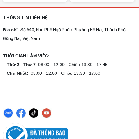
ngay.
10+ Mẫu laptop học sinh, sinh viên nên
mua 2026
THÔNG TIN LIÊN HỆ
Gợi ý 10+ mẫu laptop cho học sinh sinh viên
2026 theo ngân sách và ngành học: tiêu chí
Địa chỉ:
Số 540, Khu Phố Ngũ Phúc, Phường Hố Nai, Thành Phố
chọn, cấu hình nên có và cách kiểm tra máy
Đồng Nai, Việt Nam
trước khi mua.
Dịch vụ build PC gaming tại Đồng Nai uy
tín, chuyên nghiệp
THỜI GIAN LÀM VIỆC:
Dịch vụ build PC gaming tại Đồng Nai uy tín, cấu
hình mạnh, tối ưu chi phí, test máy tại chỗ. Khám
Thứ 2 - Thứ 7
: 08:00 - 12:00 - Chiều 13:30 - 17:45
phá ngay địa chỉ tư vấn và lắp đặt dàn PC chơi
Chủ Nhật:
08:00 - 12:00 - Chiều 13:30 - 17:00
game mượt mà!
Cách tính công suất nguồn PC chi tiết dễ
hiểu
Cách tính công suất nguồn PC giúp bạn chọn PSU
phù hợp, đảm bảo hệ thống vận hành ổn định và
tối ưu chi phí. Xem ngay hướng dẫn tại đây
Cách kiểm tra tương thích linh kiện PC
dễ hiểu
Hướng dẫn kiểm tra tương thích linh kiện PC trước
khi build: socket CPU mainboard, chuẩn RAM,