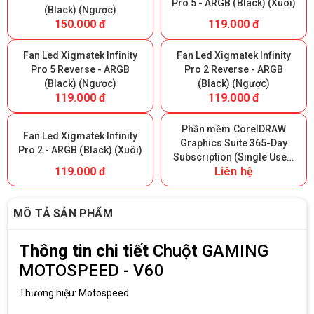
Pro 5 - ARGB (Black) (Xuôi)
(Black) (Ngược)
150.000 đ
119.000 đ
Fan Led Xigmatek Infinity
Fan Led Xigmatek Infinity
Pro 5 Reverse - ARGB
Pro 2 Reverse - ARGB
(Black) (Ngược)
(Black) (Ngược)
119.000 đ
119.000 đ
Phần mềm CorelDRAW
Fan Led Xigmatek Infinity
Graphics Suite 365-Day
Pro 2 - ARGB (Black) (Xuôi)
Subscription (Single User)
119.000 đ
Liên hệ
- 365 ngày
MÔ TẢ SẢN PHẨM
Thông tin chi tiết
Chuột GAMING
MOTOSPEED - V60
Thương hiệu: Motospeed