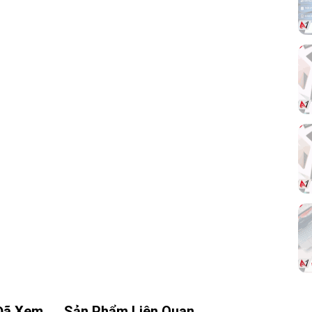
chính xác cao.
Switch Omron – độ bền 100 triệu lần nhấn
MCHOSE G3 V2 sử dụng
Omron
Mechanical Switches
, với
tuổi thọ công
bố lên đến 100 triệu lần nhấn
, đảm bảo độ
bền và độ ổn định lâu dài trong quá trình sử
dụng.
Đã Xem
Sản Phẩm Liên Quan