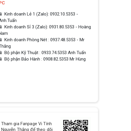
PC
📱 Kinh doanh Lẻ 1 (Zalo): 0932.10.5353 -
Anh.Tuấn
📱 Kinh doanh Sỉ 3 (Zalo): 0931.80.5353 - Hoàng
Nam
📱 Kinh doanh Phòng Nét : 0937.48.5353 - Mr
Thắng
📱 Bộ phận Kỹ Thuật : 0933.74.5353 Anh Tuấn
📱 Bộ phận Bảo Hành : 0908.82.5353 Mr Hùng
QUÀ TẶNG TƯNG BỪNG -
Tham gia Fanpage Vi Tính
CHÀO MỪNG NĂM MỚI
Nguyễn Thắng để theo dõi
Build PC - Powered By MSI