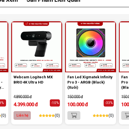
cao
ấp,
oth
àng
uống
Webcam Logitech MX
Fan Led Xigmatek Infinity
Fan 
 -
BRIO 4K Ultra HD
Pro 3 - ARGB (Black)
Pro
y
(Xuôi)
(Bla
 bảo
4.890.000 đ
150.000 đ
150.
-9%
-10%
-33%
4.399.000 đ
100.000 đ
100
(0)
(0)
(0)
Liên hệ