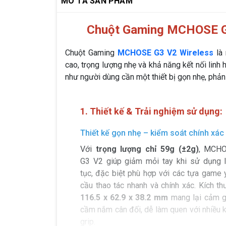
MÔ TẢ SẢN PHẨM
Chuột Gaming MCHOSE G3
Chuột Gaming
MCHOSE G3 V2 Wireless
là 
cao, trọng lượng nhẹ và khả năng kết nối li
như người dùng cần một thiết bị gọn nhẹ, phản 
1. Thiết kế & Trải nghiệm sử dụng:
Thiết kế gọn nhẹ – kiểm soát chính xác
Với
trọng lượng chỉ 59g (±2g)
, MCH
G3 V2 giúp giảm mỏi tay khi sử dụng l
tục, đặc biệt phù hợp với các tựa game 
cầu thao tác nhanh và chính xác. Kích th
116.5 x 62.9 x 38.2 mm
mang lại cảm g
cầm nắm cân đối, dễ làm quen với nhiều k
grip.