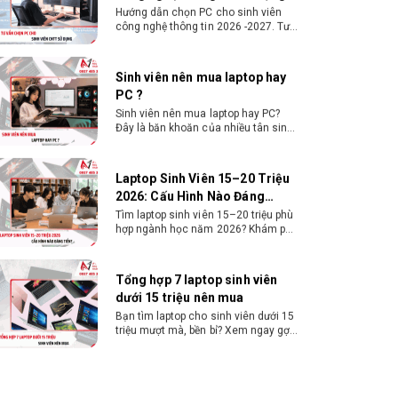
Sinh viên nên mua laptop hay PC?
Đây là băn khoăn của nhiều tân sinh
viên khi chọn máy học tập. Xem
ngay phân tích để chọn thiết bị
chuẩn ngành, hợp túi tiền!
Laptop Sinh Viên 15–20 Triệu
2026: Cấu Hình Nào Đáng
Tiền?
Tìm laptop sinh viên 15–20 triệu phù
hợp ngành học năm 2026? Khám phá
cách chọn cấu hình, RAM, SSD, màn
hình và khả năng nâng cấp hợp lý.
Tổng hợp 7 laptop sinh viên
dưới 15 triệu nên mua
Bạn tìm laptop cho sinh viên dưới 15
triệu mượt mà, bền bỉ? Xem ngay gợi
ý các thương hiệu laptop bền, cấu
hình mạnh cho sinh viên sử dụng 4
năm đại học.
Dịch vụ build PC đồ họa tại
Đồng Nai theo yêu cầu, giá tốt,
uy tín
Dịch vụ build PC đồ họa tại Đồng Nai
theo yêu cầu uy tín, tối ưu cấu hình
xử lý 3D và dựng video mượt mà.
Đăng ký nhận tư vấn và báo giá chi
tiết ngay.
10+ Mẫu laptop học sinh, sinh