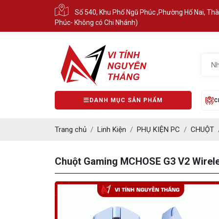
Số 540, Khu Phố Ngũ Phúc ,Phường Hố Nai, Th
Phúc- Không có Chi Nhánh)
DANH MỤC SẢN PHẨM
C
Trang chủ
Linh Kiện
PHỤ KIỆN PC
CHUỘT
Chuột Gaming MCHOSE G3 V2 Wireles