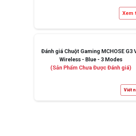
Màu xanh dương nổi bật
Xem 
Phiên bản
Blue
tạo điểm nhấn trẻ trung, 
biệt nhưng vẫn giữ được phong cách gam
hiện đại, phù hợp với nhiều setup bàn máy
Đánh giá Chuột Gaming MCHOSE G3 
Wireless - Blue - 3 Modes
(Sản Phẩm Chưa Được Đánh giá)
Viết 