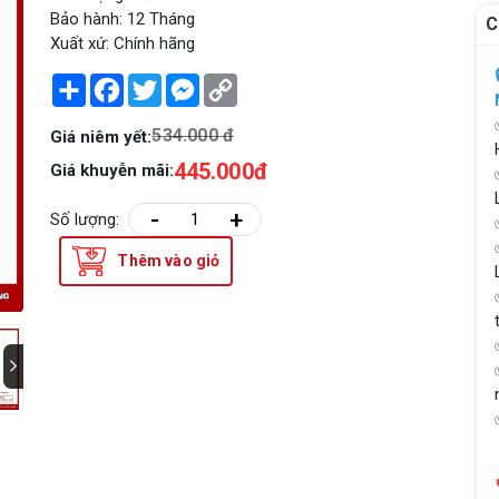
Bảo hành: 12 Tháng
C
Xuất xứ: Chính hãng
Share
Facebook
Twitter
Messenger
Copy
Link
534.000 đ
Giá niêm yết:
445.000đ
Giá khuyễn mãi:
-
+
Số lượng:
Thêm vào giỏ