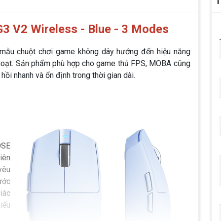
T
 V2 Wireless - Blue - 3 Modes
mẫu chuột chơi game không dây hướng đến hiệu năng
nh hoạt. Sản phẩm phù hợp cho game thủ FPS, MOBA cũng
hồi nhanh và ổn định trong thời gian dài.
OSE
iên
yêu
ước
iác
iểu