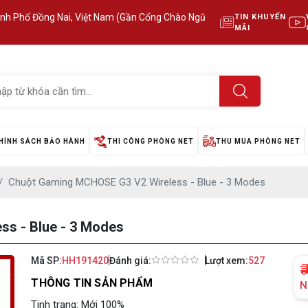
ành Phố Đồng Nai, Việt Nam (Gần Cổng Chào Ngũ
TIN KHUYẾN
MÃI
HÍNH SÁCH BẢO HÀNH
THI CÔNG PHÒNG NET
THU MUA PHÒNG NET
Chuột Gaming MCHOSE G3 V2 Wireless - Blue - 3 Modes
s - Blue - 3 Modes
Mã SP:
HH191420
Đánh giá:
Lượt xem:
527
THÔNG TIN SẢN PHẨM
N
Tinh trạng: Mới 100%