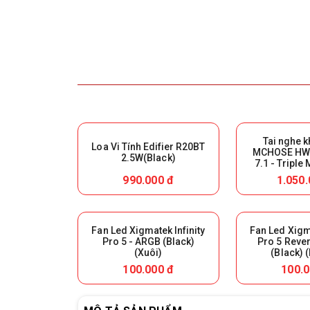
Tai nghe 
Loa Vi Tính Edifier R20BT
MCHOSE HW-
2.5W(Black)
7.1 - Triple
White) (Giữ l
990.000 đ
1.050.
hàn
Fan Led Xigmatek Infinity
Fan Led Xigma
Pro 5 - ARGB (Black)
Pro 5 Reve
(Xuôi)
(Black) 
100.000 đ
100.0