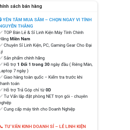
hính sách bán hàng
🔒 YÊN TÂM MUA SẮM – CHỌN NGAY VI TÍNH
NGUYỄN THẮNG
✅ TOP Bán Lẻ & Sỉ Linh Kiện Máy Tính Chính
Hãng
Miền Nam
✅ Chuyên Sỉ Linh Kiện, PC, Gaming Gear Cho Đại
Lý
✅ Sản phẩm chính hãng
✅ Hỗ trợ
1 Đổi 1 trong 30
ngày đầu ( Riêng Màn,
Laptop 7 ngày )
✅ Giao hàng toàn quốc – Kiểm tra trước khi
thanh toán
✅ Hỗ trợ Trả Góp chỉ từ
0D
✅ Tư Vấn lắp đặt phòng NET trọn gói - chuyên
nghiệp
✅ Cung cấp máy tính cho Doanh Nghiệp
📞 TƯ VẤN KINH DOANH SỈ – LẺ LINH KIỆN