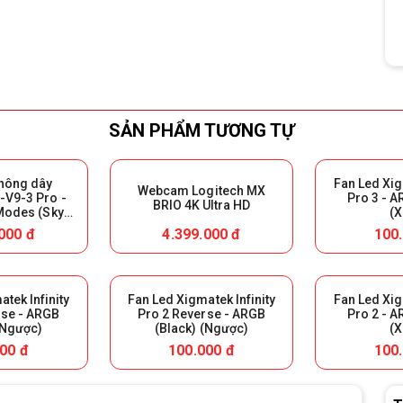
SẢN PHẨM TƯƠNG TỰ
không dây
Fan Led Xig
Webcam Logitech MX
V9-3 Pro -
Pro 3 - A
BRIO 4K Ultra HD
 Modes (Sky
(X
ại Box để bảo
000 đ
4.399.000 đ
100
h)
tek Infinity
Fan Led Xigmatek Infinity
Fan Led Xig
rse - ARGB
Pro 2 Reverse - ARGB
Pro 2 - A
(Ngược)
(Black) (Ngược)
(X
00 đ
100.000 đ
100