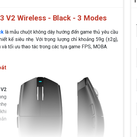
T
V2 Wireless - Black - 3 Modes
ck
là mẫu chuột không dây hướng đến game thủ yêu cầu
hiết kế siêu nhẹ. Với trọng lượng chỉ khoảng 59g (±2g),
 và tối ưu thao tác trong các tựa game FPS, MOBA.
oát
 V2
ong
 nhẹ
 khi
bắn