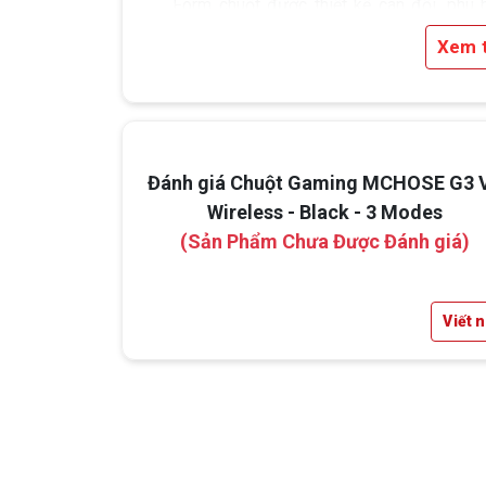
Form chuột được thiết kế cân đối, phù 
với nhiều kiểu cầm như claw grip và finge
Xem 
grip. Kích thước 116.5 x 62.9 x 38.2
mang lại cảm giác cầm chắc tay mà 
đảm bảo độ linh hoạt cao.
Đánh giá Chuột Gaming MCHOSE G3 
Wireless - Black - 3 Modes
(Sản Phẩm Chưa Được Đánh giá)
Viết 