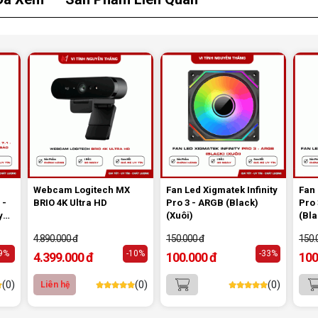
es,
 rõ
100
 lỗi
hắc
hơi
Webcam Logitech MX
Fan Led Xigmatek Infinity
Fan 
 -
BRIO 4K Ultra HD
Pro 3 - ARGB (Black)
Pro
y
(Xuôi)
(Bla
 bảo
4.890.000 đ
150.000 đ
150.
-9%
-10%
-33%
4.399.000 đ
100.000 đ
100
(0)
(0)
(0)
Liên hệ