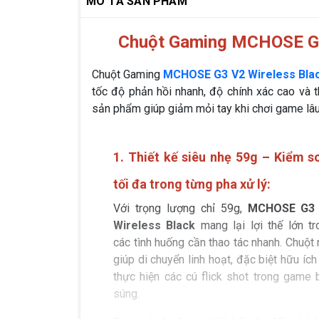
MÔ TẢ SẢN PHẨM
Chuột Gaming MCHOSE G3 
Chuột Gaming
MCHOSE G3 V2 Wireless Bla
tốc độ phản hồi nhanh, độ chính xác cao và t
sản phẩm giúp giảm mỏi tay khi chơi game lâu
1. Thiết kế siêu nhẹ 59g – Kiểm s
tối đa trong từng pha xử lý:
Với trọng lượng chỉ 59g,
MCHOSE G3
Wireless Black
mang lại lợi thế lớn tr
các tình huống cần thao tác nhanh. Chuột
giúp di chuyển linh hoạt, đặc biệt hữu ích
thực hiện các cú flick shot trong game 
súng.