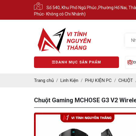
Số 540, Khu Phố Ngũ Phúc ,Phường Hố Nai, Th
Phúc- Không có Chi Nhánh)
DANH MỤC SẢN PHẨM
C
Trang chủ
Linh Kiện
PHỤ KIỆN PC
CHUỘT
Chuột Gaming MCHOSE G3 V2 Wireles