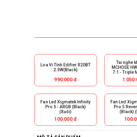
Tai nghe 
Loa Vi Tính Edifier R20BT
MCHOSE HW-
2.5W(Black)
7.1 - Triple
White) (Giữ l
990.000 đ
1.050.
hàn
Fan Led Xigmatek Infinity
Fan Led Xigma
Pro 5 - ARGB (Black)
Pro 5 Reve
(Xuôi)
(Black) 
100.000 đ
100.0