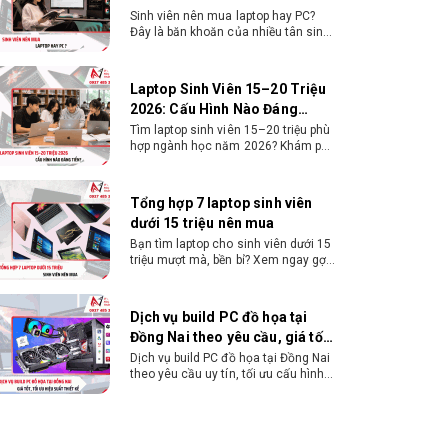
Tiền?
Tìm laptop sinh viên 15–20 triệu phù
hợp ngành học năm 2026? Khám phá
cách chọn cấu hình, RAM, SSD, màn
hình và khả năng nâng cấp hợp lý.
Tổng hợp 7 laptop sinh viên
dưới 15 triệu nên mua
Bạn tìm laptop cho sinh viên dưới 15
triệu mượt mà, bền bỉ? Xem ngay gợi
ý các thương hiệu laptop bền, cấu
hình mạnh cho sinh viên sử dụng 4
năm đại học.
Dịch vụ build PC đồ họa tại
Đồng Nai theo yêu cầu, giá tốt,
uy tín
Dịch vụ build PC đồ họa tại Đồng Nai
theo yêu cầu uy tín, tối ưu cấu hình
xử lý 3D và dựng video mượt mà.
Đăng ký nhận tư vấn và báo giá chi
tiết ngay.
10+ Mẫu laptop học sinh, sinh
viên nên mua 2026
Gợi ý 10+ mẫu laptop cho học sinh
sinh viên 2026 theo ngân sách và
ngành học: tiêu chí chọn, cấu hình
nên có và cách kiểm tra máy trước
khi mua.
Dịch vụ build PC gaming tại