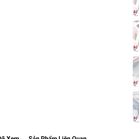
sử dụng khác nhau.
Khả năng tracking ổn định giúp hạn chế rung,
giật khi rê chuột nhanh. Đây là yếu tố quan
trọng đối với game thủ yêu cầu độ chính xác
cao trong từng chuyển động.
lần
Đã Xem
Sản Phẩm Liên Quan