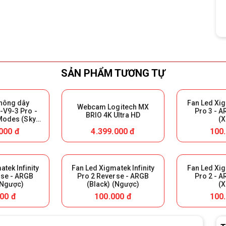
SẢN PHẨM TƯƠNG TỰ
không dây
Fan Led Xig
Webcam Logitech MX
V9-3 Pro -
Pro 3 - A
BRIO 4K Ultra HD
 Modes (Sky
(X
ại Box để bảo
000 đ
4.399.000 đ
100
h)
tek Infinity
Fan Led Xigmatek Infinity
Fan Led Xig
rse - ARGB
Pro 2 Reverse - ARGB
Pro 2 - A
(Ngược)
(Black) (Ngược)
(X
00 đ
100.000 đ
100