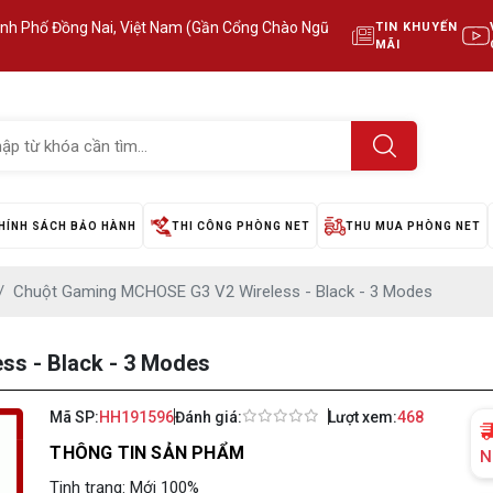
ành Phố Đồng Nai, Việt Nam (Gần Cổng Chào Ngũ
TIN KHUYẾN
MÃI
HÍNH SÁCH BẢO HÀNH
THI CÔNG PHÒNG NET
THU MUA PHÒNG NET
Chuột Gaming MCHOSE G3 V2 Wireless - Black - 3 Modes
s - Black - 3 Modes
Mã SP:
HH191596
Đánh giá:
Lượt xem:
468
THÔNG TIN SẢN PHẨM
N
Tinh trạng: Mới 100%