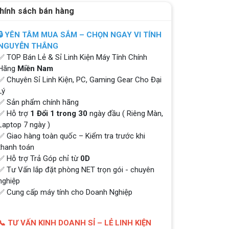
hính sách bán hàng
🔒 YÊN TÂM MUA SẮM – CHỌN NGAY VI TÍNH
NGUYỄN THẮNG
✅ TOP Bán Lẻ & Sỉ Linh Kiện Máy Tính Chính
Hãng
Miền Nam
✅ Chuyên Sỉ Linh Kiện, PC, Gaming Gear Cho Đại
Lý
✅ Sản phẩm chính hãng
✅ Hỗ trợ
1 Đổi 1 trong 30
ngày đầu ( Riêng Màn,
Laptop 7 ngày )
✅ Giao hàng toàn quốc – Kiểm tra trước khi
thanh toán
✅ Hỗ trợ Trả Góp chỉ từ
0D
✅ Tư Vấn lắp đặt phòng NET trọn gói - chuyên
nghiệp
✅ Cung cấp máy tính cho Doanh Nghiệp
📞 TƯ VẤN KINH DOANH SỈ – LẺ LINH KIỆN