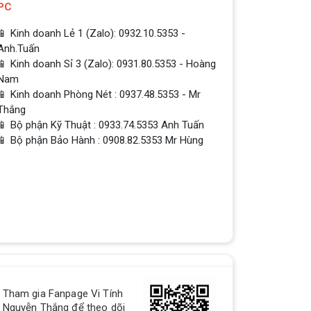
PC
📱 Kinh doanh Lẻ 1 (Zalo): 0932.10.5353 -
Anh.Tuấn
📱 Kinh doanh Sỉ 3 (Zalo): 0931.80.5353 - Hoàng
Nam
📱 Kinh doanh Phòng Nét : 0937.48.5353 - Mr
Thắng
📱 Bộ phận Kỹ Thuật : 0933.74.5353 Anh Tuấn
📱 Bộ phận Bảo Hành : 0908.82.5353 Mr Hùng
QUÀ TẶNG TƯNG BỪNG -
CHÀO MỪNG NĂM MỚI
Build PC - Powered By MSI
RTX 3060 vs RTX 2060 // Test
in 9 Games | 1080p, 1440p
Tham gia Fanpage Vi Tính
RTX 3060 vs RTX 2060 // Test in 9
Nguyễn Thắng để theo dõi