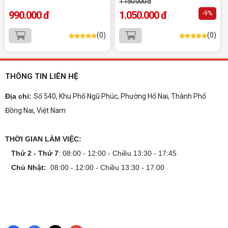
1.150.000 đ
Cách kiểm tra tương thích linh kiện PC
990.000 đ
1.050.000 đ
-9%
dễ hiểu
Hướng dẫn kiểm tra tương thích linh kiện PC trước
(0)
(0)
khi build: socket CPU mainboard, chuẩn RAM,
nguồn cho VGA và kích thước case. Có checklist
copy nhanh.
Nâng cấp PC nên ưu tiên nâng gì trước ?
THÔNG TIN LIÊN HỆ
Nâng cấp pc nên nâng gì trước để tối ưu chi phí và
tăng hiệu năng tối đa? Xem ngay thứ tự ưu tiên
Địa chỉ:
Số 540, Khu Phố Ngũ Phúc, Phường Hố Nai, Thành Phố
nâng cấp linh kiện PC chi tiết trong bài viết này!
Đồng Nai, Việt Nam
PC gaming nóng quạt kêu to: Nguyên
nhân và Cách khắc phục
THỜI GIAN LÀM VIỆC:
Tình trạng PC gaming nóng quạt kêu to khiến
máy giật lag, giảm tuổi thọ? Tìm hiểu ngay
Thứ 2 - Thứ 7
: 08:00 - 12:00 - Chiều 13:30 - 17:45
nguyên nhân và cách khắc phục hiệu quả để máy
Chủ Nhật:
08:00 - 12:00 - Chiều 13:30 - 17:00
hoạt động êm ái.
CPU AMD Ryzen 7 7700X3D full box mới
ra mắt: Nhanh, Mạnh, Giá tốt
CPU AMD Ryzen 7 7700X3D chính thức ra mắt
với công nghệ 3D V-Cache đỉnh cao, mang lại
hiệu năng chơi game vượt trội. Khám phá chi tiết
ngay!