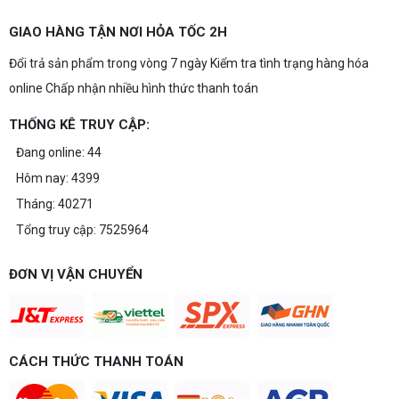
chơi game của bạn.
Build PC gaming 15 triệu chơi được
GIAO HÀNG TẬN NƠI HỎA TỐC 2H
game gì? Gợi ý cấu hình dễ nâng cấp
Đổi trả sản phẩm trong vòng 7 ngày Kiểm tra tình trạng hàng hóa
Build PC gaming 15 triệu chơi được game gì? Vi
tính Nguyễn Thắng gợi ý cấu hình esports mượt,
online Chấp nhận nhiều hình thức thanh toán
dễ nâng cấp CPU/VGA sau này, tư vấn miễn phí
theo đúng ngân sách.
THỐNG KÊ TRUY CẬP:
Build PC Gaming theo ngân sách từ 10
đến 40 triệu
Đang online: 44
Build PC gaming theo ngân sách từ 10-40 triệu:
Hôm nay: 4399
cách phân bổ CPU, GPU, RAM hợp lý, chọn
Intel/AMD và tránh sai tương thích. Tư vấn miễn
Tháng: 40271
phí tại Vi tính Nguyễn Thắng.
Tổng truy cập: 7525964
LÊN ĐỜI PC MÙA HÈ CÙNG COMBO
GIGABYTE & INTEL CORE ULTRA 200S
ĐƠN VỊ VẬN CHUYỂN
PLUS – NHẬN VOUCHER ĐẾN 800K
Thông báo v/v sử dụng phần mềm bản
CÁCH THỨC THANH TOÁN
quyền ( Vi tính Nguyễn Thắng)