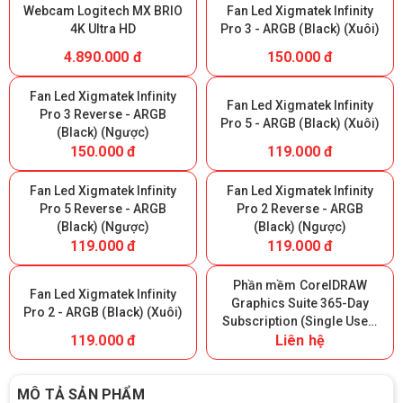
Webcam Logitech MX BRIO
Fan Led Xigmatek Infinity
4K Ultra HD
Pro 3 - ARGB (Black) (Xuôi)
4.890.000 đ
150.000 đ
Fan Led Xigmatek Infinity
Fan Led Xigmatek Infinity
Pro 3 Reverse - ARGB
Pro 5 - ARGB (Black) (Xuôi)
(Black) (Ngược)
150.000 đ
119.000 đ
Fan Led Xigmatek Infinity
Fan Led Xigmatek Infinity
Pro 5 Reverse - ARGB
Pro 2 Reverse - ARGB
(Black) (Ngược)
(Black) (Ngược)
119.000 đ
119.000 đ
Phần mềm CorelDRAW
Fan Led Xigmatek Infinity
Graphics Suite 365-Day
Pro 2 - ARGB (Black) (Xuôi)
Subscription (Single User)
119.000 đ
Liên hệ
- 365 ngày
MÔ TẢ SẢN PHẨM