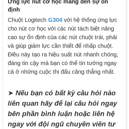
Ứng lực nút cơ học mang đến sự ổn
với tuổi thơ của game thủ Việt vào những
năm 2000
Top 18 tựa game PC huyền thoại gắn liền với tuổi
định
thơ của game thủ Việt vào những năm 2000
Chuột Logitech
G304
với hệ thống ứng lực
cho nút cơ học với các nút tách biệt nâng
Hãng ASRock Công Bố 2 dòng Card Đồ
Họa AMD Radeon™ RX 6600 XT
cao sự ổn định của các nút chuột trái, phải
ASRock Công Bố Series Cạc Đồ Họa AMD
Radeon™ RX 6600 XT Cung Cấp Hiệu Suất Chơi
và giúp giảm lực cần thiết để nhấp chuột.
Game 1080p Tối Ưu
Điều này tạo ra hiệu suất nút nhanh chóng,
Nên Hay Không Dùng Tivi Thay Cho Màn
đáng tin cậy mà bạn có thể tin tưởng ngay
Hình Máy Tính?
cả ở những cuộc thi đấu căng thẳng nhất.
Nhiều người dùng băn khoăn trong việc có nên sử
dụng tivi để làm màn hình máy tính hay không? Vì
giữa màn hình máy tính và tivi có rất nhiều sự
khác biệt, nên chúng ta cần cân nhắc trước khi
chọn thiết bị này thay thế thiết bị kia
➤
Nếu bạn có bất kỳ câu hỏi nào
ĐIỀU KIỆN TRẢ GÓP HOME CREDIT TẠI VI
TÍNH NGUYỄN THẮNG
liên quan hãy để lại câu hỏi ngay
1. Điều kiện trả góp Công dân Việt Nam, độ tuổi
20-60 (nam), 20-55 (nữ). Có CCCD/Thẻ Căn cước
bên phần bình luận hoặc liên hệ
chính chủ còn hiệu lực. Không có lịch sử nợ xấu
tại các tổ chức tín dụng.
ngay với đội ngũ chuyên viên tư
THÔNG TIN TUYỂN DỤNG VI TÍNH