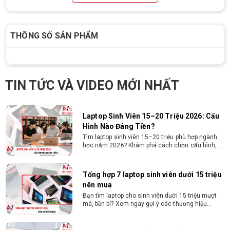
thông tin sử dụng
Hướng dẫn chọn PC cho sinh viên công nghệ
thông tin 2026 -2027. Tư vấn cấu hình học lập
THÔNG SỐ SẢN PHẨM
trình, chạy Docker, máy ảo, Android Studio tối ưu
chi phí.
Sinh viên nên mua laptop hay PC ?
Sinh viên nên mua laptop hay PC? Đây là băn
TIN TỨC VÀ VIDEO MỚI NHẤT
khoăn của nhiều tân sinh viên khi chọn máy học
tập. Xem ngay phân tích để chọn thiết bị chuẩn
ngành, hợp túi tiền!
Laptop Sinh Viên 15–20 Triệu 2026: Cấu
Hình Nào Đáng Tiền?
Tìm laptop sinh viên 15–20 triệu phù hợp ngành
học năm 2026? Khám phá cách chọn cấu hình,
RAM, SSD, màn hình và khả năng nâng cấp hợp lý.
Tổng hợp 7 laptop sinh viên dưới 15 triệu
nên mua
Bạn tìm laptop cho sinh viên dưới 15 triệu mượt
mà, bền bỉ? Xem ngay gợi ý các thương hiệu
laptop bền, cấu hình mạnh cho sinh viên sử dụng
4 năm đại học.