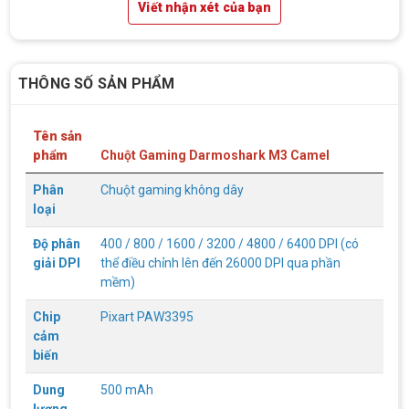
Viết nhận xét của bạn
THÔNG SỐ SẢN PHẨM
Tên sản
phẩm
Chuột Gaming Darmoshark M3 Camel
Phân
Chuột gaming không dây
loại
Độ phân
400 / 800 / 1600 / 3200 / 4800 / 6400 DPI (có
giải DPI
thể điều chỉnh lên đến 26000 DPI qua phần
mềm)
Top 18 tựa game PC huyền thoại gắn liền
với tuổi thơ của game thủ Việt vào những
Chip
Pixart PAW3395
năm 2000
Top 18 tựa game PC huyền thoại gắn liền với tuổi
cảm
thơ của game thủ Việt vào những năm 2000
biến
Dung
500 mAh
Hãng ASRock Công Bố 2 dòng Card Đồ
lượng