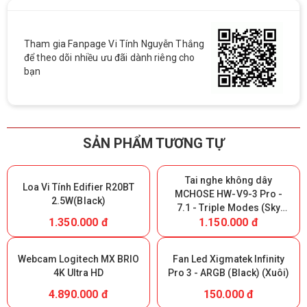
Tham gia Fanpage Vi Tính Nguyễn Thắng
để theo dõi nhiều ưu đãi dành riêng cho
bạn
SẢN PHẨM TƯƠNG TỰ
Tai nghe không dây
Loa Vi Tính Edifier R20BT
MCHOSE HW-V9-3 Pro -
2.5W(Black)
7.1 - Triple Modes (Sky
1.350.000 đ
1.150.000 đ
White) (Giữ lại Box để bảo
hành)
Webcam Logitech MX BRIO
Fan Led Xigmatek Infinity
4K Ultra HD
Pro 3 - ARGB (Black) (Xuôi)
4.890.000 đ
150.000 đ