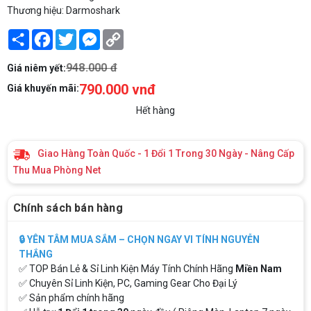
Thương hiệu: Darmoshark
Share
Facebook
Twitter
Messenger
Copy
Link
948.000 đ
Giá niêm yết:
790.000 vnđ
Giá khuyến mãi:
Hết hàng
Giao Hàng Toàn Quốc - 1 Đổi 1 Trong 30 Ngày - Nâng Cấp
Thu Mua Phòng Net
Chính sách bán hàng
🔒 YÊN TÂM MUA SẮM – CHỌN NGAY VI TÍNH NGUYỄN
THẮNG
✅ TOP Bán Lẻ & Sỉ Linh Kiện Máy Tính Chính Hãng
Miền Nam
✅ Chuyên Sỉ Linh Kiện, PC, Gaming Gear Cho Đại Lý
✅ Sản phẩm chính hãng