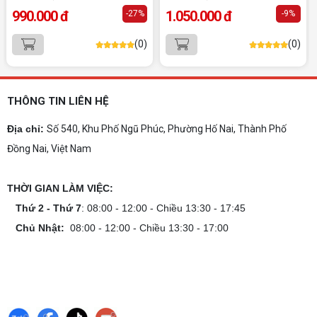
10+ Mẫu laptop học sinh, sinh viên nên
990.000 đ
1.050.000 đ
-27%
-9%
mua 2026
Gợi ý 10+ mẫu laptop cho học sinh sinh viên
(0)
(0)
2026 theo ngân sách và ngành học: tiêu chí
chọn, cấu hình nên có và cách kiểm tra máy
trước khi mua.
Dịch vụ build PC gaming tại Đồng Nai uy
tín, chuyên nghiệp
THÔNG TIN LIÊN HỆ
Dịch vụ build PC gaming tại Đồng Nai uy tín, cấu
hình mạnh, tối ưu chi phí, test máy tại chỗ. Khám
Địa chỉ:
Số 540, Khu Phố Ngũ Phúc, Phường Hố Nai, Thành Phố
phá ngay địa chỉ tư vấn và lắp đặt dàn PC chơi
Đồng Nai, Việt Nam
game mượt mà!
Cách tính công suất nguồn PC chi tiết dễ
hiểu
THỜI GIAN LÀM VIỆC:
Cách tính công suất nguồn PC giúp bạn chọn PSU
phù hợp, đảm bảo hệ thống vận hành ổn định và
Thứ 2 - Thứ 7
: 08:00 - 12:00 - Chiều 13:30 - 17:45
tối ưu chi phí. Xem ngay hướng dẫn tại đây
Chủ Nhật:
08:00 - 12:00 - Chiều 13:30 - 17:00
Cách kiểm tra tương thích linh kiện PC
dễ hiểu
Hướng dẫn kiểm tra tương thích linh kiện PC trước
khi build: socket CPU mainboard, chuẩn RAM,
nguồn cho VGA và kích thước case. Có checklist
copy nhanh.