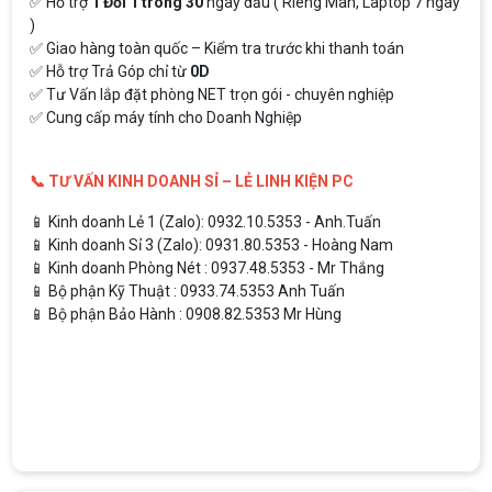
✅ Hỗ trợ
1 Đổi 1 trong 30
ngày đầu ( Riêng Màn, Laptop 7 ngày
)
✅ Giao hàng toàn quốc – Kiểm tra trước khi thanh toán
✅ Hỗ trợ Trả Góp chỉ từ
0D
✅ Tư Vấn lắp đặt phòng NET trọn gói - chuyên nghiệp
✅ Cung cấp máy tính cho Doanh Nghiệp
📞 TƯ VẤN KINH DOANH SỈ – LẺ LINH KIỆN PC
📱 Kinh doanh Lẻ 1 (Zalo): 0932.10.5353 - Anh.Tuấn
📱 Kinh doanh Sỉ 3 (Zalo): 0931.80.5353 - Hoàng Nam
📱 Kinh doanh Phòng Nét : 0937.48.5353 - Mr Thắng
📱 Bộ phận Kỹ Thuật : 0933.74.5353 Anh Tuấn
📱 Bộ phận Bảo Hành : 0908.82.5353 Mr Hùng