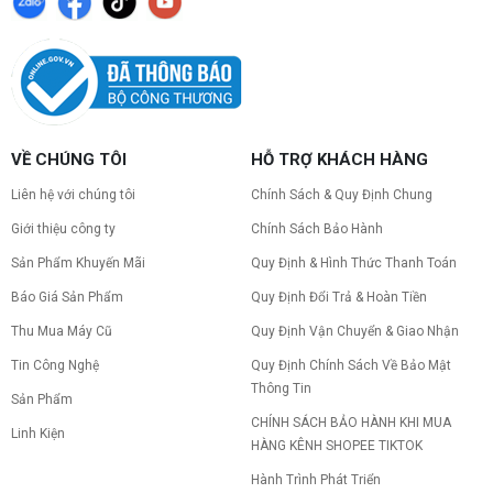
Nâng cấp PC nên ưu tiên nâng gì trước ?
Nâng cấp pc nên nâng gì trước để tối ưu chi phí và
tăng hiệu năng tối đa? Xem ngay thứ tự ưu tiên
nâng cấp linh kiện PC chi tiết trong bài viết này!
PC gaming nóng quạt kêu to: Nguyên
VỀ CHÚNG TÔI
HỖ TRỢ KHÁCH HÀNG
nhân và Cách khắc phục
Tình trạng PC gaming nóng quạt kêu to khiến
Liên hệ với chúng tôi
Chính Sách & Quy Định Chung
máy giật lag, giảm tuổi thọ? Tìm hiểu ngay
nguyên nhân và cách khắc phục hiệu quả để máy
Giới thiệu công ty
Chính Sách Bảo Hành
hoạt động êm ái.
Sản Phẩm Khuyến Mãi
Quy Định & Hình Thức Thanh Toán
CPU AMD Ryzen 7 7700X3D full box mới
ra mắt: Nhanh, Mạnh, Giá tốt
Báo Giá Sản Phẩm
Quy Định Đổi Trả & Hoàn Tiền
CPU AMD Ryzen 7 7700X3D chính thức ra mắt
với công nghệ 3D V-Cache đỉnh cao, mang lại
Thu Mua Máy Cũ
Quy Định Vận Chuyển & Giao Nhận
hiệu năng chơi game vượt trội. Khám phá chi tiết
Tin Công Nghệ
Quy Định Chính Sách Về Bảo Mật
ngay!
Thông Tin
10 Nguyên nhân khiến PC gaming bị tụt
Sản Phẩm
FPS thường gặp
CHÍNH SÁCH BẢO HÀNH KHI MUA
Linh Kiện
PC gaming bị tụt FPS sau một thời gian? Tìm hiểu
HÀNG KÊNH SHOPEE TIKTOK
10 nguyên nhân khiến máy tụt FPS khi chơi game
và cách kiểm tra, khắc phục từng bước tại Vi Tính
Hành Trình Phát Triển
Nguyễn Thắng.