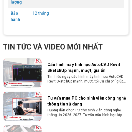
ĐIỀU KIỆN TRẢ GÓP HDSAIGON
lượng
trí tương đương
Gói hỗ trợ vay ưu đãi: - Khoản vay lên đến 100
triệu đồng - Thủ tục cực kì đơn giản: bản sao
Bảo
12 tháng
CMND và Hộ khẩu - Xét duyệt nhanh chóng trong
hành
vòng 10 phút
Cách chọn PC cho sinh viên thiết kế đồ
họa từ 2D, dựng video đến 3D
Hướng dẫn chọn PC cho sinh viên thiết kế đồ họa
TIN TỨC VÀ VIDEO MỚI NHẤT
từ 2D, dựng video đến 3D. Cấu hình tối ưu, dùng
bền 4 năm đại học. Tư vấn lắp đặt tại Vi Tính
Nguyễn Thắng.
Cấu hình máy tính học AutoCAD Revit
SketchUp mạnh, mượt, giá ổn
Tìm hiểu ngay cấu hình máy tính học AutoCAD
Revit SketchUp mạnh, mượt, tối ưu chi phí giúp
dân thiết kế, kiến trúc vận hành mượt mà, không
giật lag.
Tư vấn mua PC cho sinh viên công nghệ
thông tin sử dụng
Hướng dẫn chọn PC cho sinh viên công nghệ
thông tin 2026 -2027. Tư vấn cấu hình học lập
trình, chạy Docker, máy ảo, Android Studio tối ưu
chi phí.