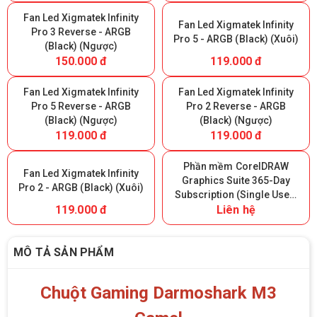
Fan Led Xigmatek Infinity
Fan Led Xigmatek Infinity
Pro 3 Reverse - ARGB
Pro 5 - ARGB (Black) (Xuôi)
(Black) (Ngược)
150.000 đ
119.000 đ
Fan Led Xigmatek Infinity
Fan Led Xigmatek Infinity
Pro 5 Reverse - ARGB
Pro 2 Reverse - ARGB
(Black) (Ngược)
(Black) (Ngược)
119.000 đ
119.000 đ
Phần mềm CorelDRAW
Fan Led Xigmatek Infinity
Graphics Suite 365-Day
Pro 2 - ARGB (Black) (Xuôi)
Subscription (Single User)
119.000 đ
Liên hệ
- 365 ngày
MÔ TẢ SẢN PHẨM
Chuột Gaming Darmoshark M3