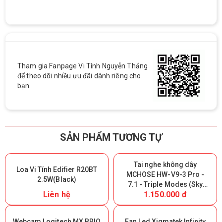
Tham gia Fanpage Vi Tính Nguyễn Thắng
để theo dõi nhiều ưu đãi dành riêng cho
bạn
SẢN PHẨM TƯƠNG TỰ
Tai nghe không dây
Loa Vi Tính Edifier R20BT
MCHOSE HW-V9-3 Pro -
2.5W(Black)
7.1 - Triple Modes (Sky
Liên hệ
1.150.000 đ
White) (Giữ lại Box để bảo
hành)
Webcam Logitech MX BRIO
Fan Led Xigmatek Infinity