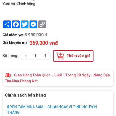
Xuất xứ: Chính hãng
Share
Facebook
Twitter
Messenger
Copy
Link
3.990.000 đ
Giá niêm yết:
369.000 vnđ
Giá khuyến mãi:
-
+
Số lượng:
Thêm vào giỏ
Giao Hàng Toàn Quốc - 1 Đổi 1 Trong 30 Ngày - Nâng Cấp
Thu Mua Phòng Net
Chính sách bán hàng
🔒 YÊN TÂM MUA SẮM – CHỌN NGAY VI TÍNH NGUYỄN
THẮNG