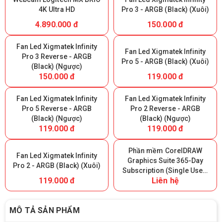
4K Ultra HD
Pro 3 - ARGB (Black) (Xuôi)
4.890.000 đ
150.000 đ
Fan Led Xigmatek Infinity
Fan Led Xigmatek Infinity
Pro 3 Reverse - ARGB
Pro 5 - ARGB (Black) (Xuôi)
(Black) (Ngược)
150.000 đ
119.000 đ
Fan Led Xigmatek Infinity
Fan Led Xigmatek Infinity
Pro 5 Reverse - ARGB
Pro 2 Reverse - ARGB
(Black) (Ngược)
(Black) (Ngược)
119.000 đ
119.000 đ
Phần mềm CorelDRAW
Fan Led Xigmatek Infinity
Graphics Suite 365-Day
Pro 2 - ARGB (Black) (Xuôi)
Subscription (Single User)
119.000 đ
Liên hệ
- 365 ngày
MÔ TẢ SẢN PHẨM