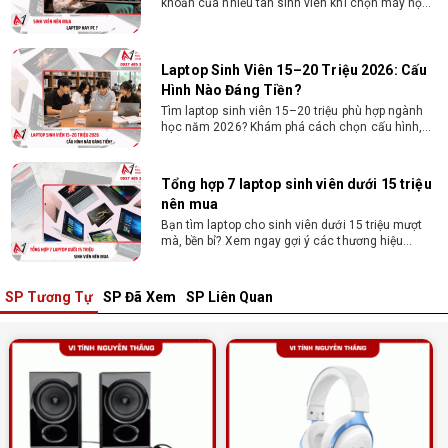
khoăn của nhiều tân sinh viên khi chọn máy học
tập. Xem ngay phân tích để chọn thiết bị chuẩn
ngành, hợp túi tiền!
Laptop Sinh Viên 15–20 Triệu 2026: Cấu
Hình Nào Đáng Tiền?
Tìm laptop sinh viên 15–20 triệu phù hợp ngành
học năm 2026? Khám phá cách chọn cấu hình,
RAM, SSD, màn hình và khả năng nâng cấp hợp lý.
Tổng hợp 7 laptop sinh viên dưới 15 triệu
nên mua
Bạn tìm laptop cho sinh viên dưới 15 triệu mượt
mà, bền bỉ? Xem ngay gợi ý các thương hiệu
laptop bền, cấu hình mạnh cho sinh viên sử dụng
4 năm đại học.
SP Tương Tự
SP Đã Xem
SP Liên Quan
Dịch vụ build PC đồ họa tại Đồng Nai theo
yêu cầu, giá tốt, uy tín
Dịch vụ build PC đồ họa tại Đồng Nai theo yêu
cầu uy tín, tối ưu cấu hình xử lý 3D và dựng video
mượt mà. Đăng ký nhận tư vấn và báo giá chi tiết
ngay.
10+ Mẫu laptop học sinh, sinh viên nên
mua 2026