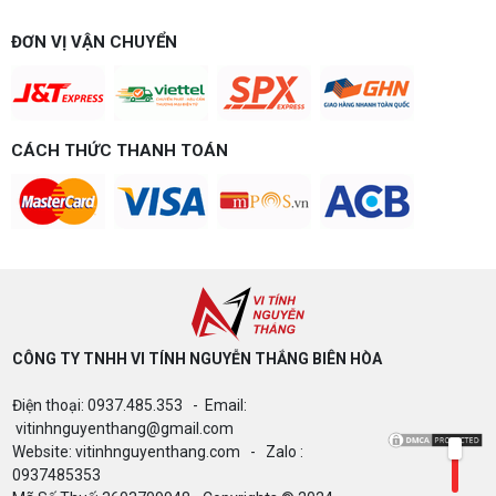
đến 40 triệu
Build PC gaming theo ngân sách từ 10-40 triệu:
ĐƠN VỊ VẬN CHUYỂN
cách phân bổ CPU, GPU, RAM hợp lý, chọn
Intel/AMD và tránh sai tương thích. Tư vấn miễn
phí tại Vi tính Nguyễn Thắng.
LÊN ĐỜI PC MÙA HÈ CÙNG COMBO
CÁCH THỨC THANH TOÁN
GIGABYTE & INTEL CORE ULTRA 200S
PLUS – NHẬN VOUCHER ĐẾN 800K
Thông báo v/v sử dụng phần mềm bản
quyền ( Vi tính Nguyễn Thắng)
CÔNG TY TNHH VI TÍNH NGUYỄN THẮNG BIÊN HÒA​
Bảng giá Cài Đặt WinDow Trial Phần
Điện thoại: 0937.485.353 - Email:
Mềm Vi Tính Nguyễn Thắng
vitinhnguyenthang@gmail.com
Website: vitinhnguyenthang.com - Zalo :
0937485353