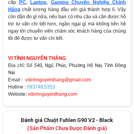
cấp
PC
,
Laptop
,
Gaming Chuyên Nghiệp Chính
Hãng
chất lượng hàng đầu với giá thành hợp lí. Vậy
còn đắn đo gì nữa, nếu bạn có nhu cầu và cần được hỗ
trợ tư vấn chi tiết hơn, ngần ngại gì mà không liên hệ
ngay tới chuyên viên chăm sóc khách hàng của chúng
tôi để được tư vấn chi tiết.
VI TÍNH NGUYỄN THẮNG
Số 540, Ngũ Phúc, Phường Hố Nai, Tỉnh Đồng
Địa chỉ:
Nai.
Email :
vitinhnguyenthang@gmail.com
Top 18 tựa game PC huyền thoại gắn liền
Hotline :
093748.5353
với tuổi thơ của game thủ Việt vào những
Website:
vitinhnguyenthang.com
năm 2000
Top 18 tựa game PC huyền thoại gắn liền với tuổi
thơ của game thủ Việt vào những năm 2000
Hãng ASRock Công Bố 2 dòng Card Đồ
Đánh giá Chuột Fuhlen G90 V2 - Black
Họa AMD Radeon™ RX 6600 XT
(Sản Phẩm Chưa Được Đánh giá)
ASRock Công Bố Series Cạc Đồ Họa AMD
Radeon™ RX 6600 XT Cung Cấp Hiệu Suất Chơi