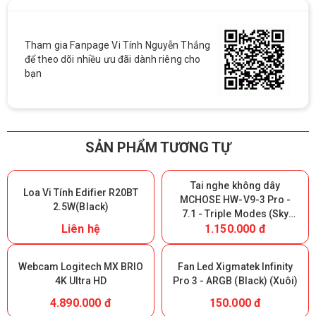
Tham gia Fanpage Vi Tính Nguyễn Thắng
để theo dõi nhiều ưu đãi dành riêng cho
bạn
SẢN PHẨM TƯƠNG TỰ
Tai nghe không dây
Loa Vi Tính Edifier R20BT
MCHOSE HW-V9-3 Pro -
2.5W(Black)
7.1 - Triple Modes (Sky
Liên hệ
1.150.000 đ
White) (Giữ lại Box để bảo
hành)
Webcam Logitech MX BRIO
Fan Led Xigmatek Infinity
4K Ultra HD
Pro 3 - ARGB (Black) (Xuôi)
4.890.000 đ
150.000 đ