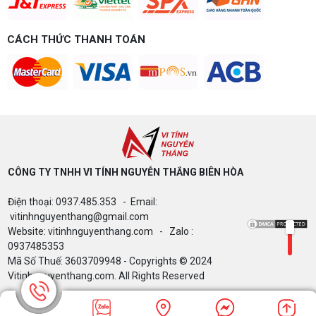
Build PC gaming 15 triệu chơi được
game gì? Gợi ý cấu hình dễ nâng cấp
CÁCH THỨC THANH TOÁN
Build PC gaming 15 triệu chơi được game gì? Vi
tính Nguyễn Thắng gợi ý cấu hình esports mượt,
dễ nâng cấp CPU/VGA sau này, tư vấn miễn phí
theo đúng ngân sách.
Build PC Gaming theo ngân sách từ 10
đến 40 triệu
Build PC gaming theo ngân sách từ 10-40 triệu:
cách phân bổ CPU, GPU, RAM hợp lý, chọn
Intel/AMD và tránh sai tương thích. Tư vấn miễn
phí tại Vi tính Nguyễn Thắng.
CÔNG TY TNHH VI TÍNH NGUYỄN THẮNG BIÊN HÒA​
LÊN ĐỜI PC MÙA HÈ CÙNG COMBO
Điện thoại: 0937.485.353 - Email:
GIGABYTE & INTEL CORE ULTRA 200S
PLUS – NHẬN VOUCHER ĐẾN 800K
vitinhnguyenthang@gmail.com
Website: vitinhnguyenthang.com - Zalo :
0937485353
Mã Số Thuế: 3603709948 - Copyrights © 2024
Thông báo v/v sử dụng phần mềm bản
Vitinhnguyenthang.com. All Rights Reserved
quyền ( Vi tính Nguyễn Thắng)