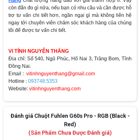
Hãng
chất lượng hàng đầu với giá thành hợp lí. Vậy
còn đắn đo gì nữa, nếu bạn có nhu cầu và cần được hỗ
trợ tư vấn chi tiết hơn, ngần ngại gì mà không liên hệ
ngay tới chuyên viên chăm sóc khách hàng của chúng
tôi để được tư vấn chi tiết.
VI TÍNH NGUYỄN THẮNG
Địa chỉ: Số 540, Ngũ Phúc, Hố Nai 3, Trảng Bom, Tỉnh
Đồng Nai.
Email :
vitinhnguyenthang@gmail.com
Hotline :
093748.5353
Website:
vitinhnguyenthang.com
Đánh giá Chuột Fuhlen G60s Pro - RGB (Black -
Red)
(Sản Phẩm Chưa Được Đánh giá)
Top 18 tựa game PC huyền thoại gắn liền
với tuổi thơ của game thủ Việt vào những