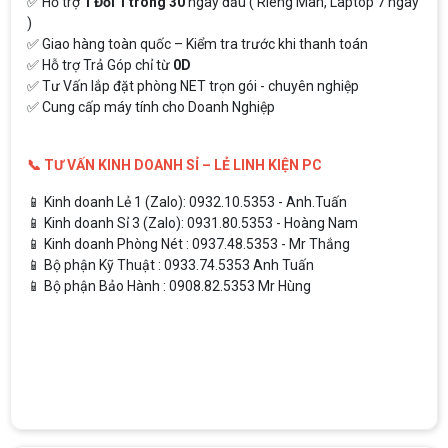
✅ Hỗ trợ
1 Đổi 1 trong 30
ngày đầu ( Riêng Màn, Laptop 7 ngày
)
✅ Giao hàng toàn quốc – Kiểm tra trước khi thanh toán
✅ Hỗ trợ Trả Góp chỉ từ
0D
✅ Tư Vấn lắp đặt phòng NET trọn gói - chuyên nghiệp
✅ Cung cấp máy tính cho Doanh Nghiệp
📞 TƯ VẤN KINH DOANH SỈ – LẺ LINH KIỆN PC
📱 Kinh doanh Lẻ 1 (Zalo): 0932.10.5353 - Anh.Tuấn
📱 Kinh doanh Sỉ 3 (Zalo): 0931.80.5353 - Hoàng Nam
📱 Kinh doanh Phòng Nét : 0937.48.5353 - Mr Thắng
📱 Bộ phận Kỹ Thuật : 0933.74.5353 Anh Tuấn
📱 Bộ phận Bảo Hành : 0908.82.5353 Mr Hùng