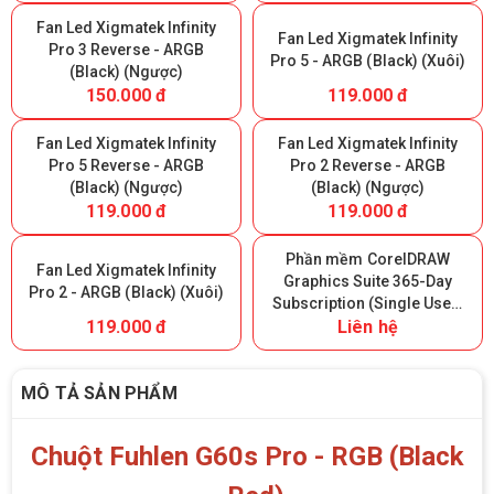
Fan Led Xigmatek Infinity
Fan Led Xigmatek Infinity
Pro 3 Reverse - ARGB
Pro 5 - ARGB (Black) (Xuôi)
(Black) (Ngược)
150.000 đ
119.000 đ
Fan Led Xigmatek Infinity
Fan Led Xigmatek Infinity
Pro 5 Reverse - ARGB
Pro 2 Reverse - ARGB
(Black) (Ngược)
(Black) (Ngược)
119.000 đ
119.000 đ
Phần mềm CorelDRAW
Fan Led Xigmatek Infinity
Graphics Suite 365-Day
Pro 2 - ARGB (Black) (Xuôi)
Subscription (Single User)
119.000 đ
Liên hệ
- 365 ngày
MÔ TẢ SẢN PHẨM
Chuột Fuhlen G60s Pro - RGB (Black