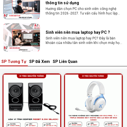
thông tin sử dụng
Hướng dẫn chọn PC cho sinh viên công nghệ
thông tin 2026 -2027. Tư vấn cấu hình học lập
trình, chạy Docker, máy ảo, Android Studio tối ưu
chi phí.
Sinh viên nên mua laptop hay PC ?
Sinh viên nên mua laptop hay PC? Đây là băn
khoăn của nhiều tân sinh viên khi chọn máy học
tập. Xem ngay phân tích để chọn thiết bị chuẩn
ngành, hợp túi tiền!
SP Tương Tự
SP Đã Xem
SP Liên Quan
Laptop Sinh Viên 15–20 Triệu 2026: Cấu
Hình Nào Đáng Tiền?
Tìm laptop sinh viên 15–20 triệu phù hợp ngành
học năm 2026? Khám phá cách chọn cấu hình,
RAM, SSD, màn hình và khả năng nâng cấp hợp lý.
Tổng hợp 7 laptop sinh viên dưới 15 triệu
nên mua
Bạn tìm laptop cho sinh viên dưới 15 triệu mượt
mà, bền bỉ? Xem ngay gợi ý các thương hiệu
laptop bền, cấu hình mạnh cho sinh viên sử dụng
4 năm đại học.
Dịch vụ build PC đồ họa tại Đồng Nai theo