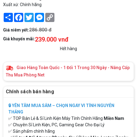
Xuất xứ: Chính hãng
Share
Facebook
Twitter
Messenger
Copy
Link
286.800 đ
Giá niêm yết:
239.000 vnđ
Giá khuyến mãi:
Hết hàng
Giao Hàng Toàn Quốc - 1 Đổi 1 Trong 30 Ngày - Nâng Cấp
Thu Mua Phòng Net
Chính sách bán hàng
🔒 YÊN TÂM MUA SẮM – CHỌN NGAY VI TÍNH NGUYỄN
THẮNG
✅ TOP Bán Lẻ & Sỉ Linh Kiện Máy Tính Chính Hãng
Miền Nam
✅ Chuyên Sỉ Linh Kiện, PC, Gaming Gear Cho Đại Lý
✅ Sản phẩm chính hãng