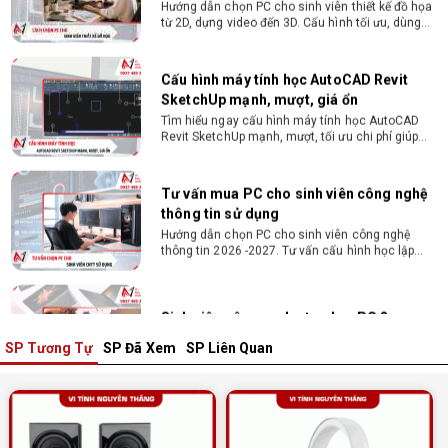
Cấu hình máy tính học AutoCAD Revit
SketchUp mạnh, mượt, giá ổn
Tìm hiểu ngay cấu hình máy tính học AutoCAD
Revit SketchUp mạnh, mượt, tối ưu chi phí giúp
dân thiết kế, kiến trúc vận hành mượt mà, không
giật lag.
Tư vấn mua PC cho sinh viên công nghệ
thông tin sử dụng
Hướng dẫn chọn PC cho sinh viên công nghệ
thông tin 2026 -2027. Tư vấn cấu hình học lập
trình, chạy Docker, máy ảo, Android Studio tối ưu
chi phí.
Sinh viên nên mua laptop hay PC ?
Sinh viên nên mua laptop hay PC? Đây là băn
khoăn của nhiều tân sinh viên khi chọn máy học
tập. Xem ngay phân tích để chọn thiết bị chuẩn
ngành, hợp túi tiền!
SP Tương Tự
SP Đã Xem
SP Liên Quan
Laptop Sinh Viên 15–20 Triệu 2026: Cấu
Hình Nào Đáng Tiền?
Tìm laptop sinh viên 15–20 triệu phù hợp ngành
học năm 2026? Khám phá cách chọn cấu hình,
RAM, SSD, màn hình và khả năng nâng cấp hợp lý.