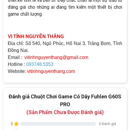
thiết kế tinh tế và bền bỉ. Đây chắc chắn là một sự đầu tư
đáng giá cho những ai đang tìm kiếm một thiết bị chơi
game chất lượng.
VI TÍNH NGUYỄN THẮNG
Địa chỉ: Số 540, Ngũ Phúc, Hố Nai 3, Trảng Bom, Tỉnh
Đồng Nai.
Email :
vitinhnguyenthang@gmail.com
Hotline :
093748.5353
Website:
vitinhnguyenthang.com
Đánh giá Chuột Chơi Game Có Dây Fuhlen G60S
PRO
(Sản Phẩm Chưa Được Đánh giá)
5
0 Đánh giá