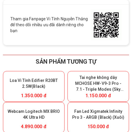
Tham gia Fanpage Vi Tính Nguyễn Thắng
để theo dõi nhiều ưu đãi dành riêng cho
bạn
SẢN PHẨM TƯƠNG TỰ
Tai nghe không dây
Loa Vi Tính Edifier R20BT
MCHOSE HW-V9-3 Pro -
2.5W(Black)
7.1 - Triple Modes (Sky
1.350.000 đ
1.150.000 đ
White) (Giữ lại Box để bảo
hành)
Webcam Logitech MX BRIO
Fan Led Xigmatek Infinity
4K Ultra HD
Pro 3 - ARGB (Black) (Xuôi)
4.890.000 đ
150.000 đ