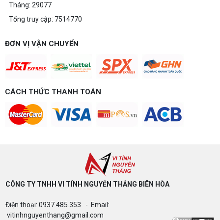
Tháng: 29077
Tổng truy cập: 7514770
Build PC gaming 20 triệu: Chiến game,
làm đồ họa thoải mái
Build PC gaming 20 triệu nên chọn cấu hình nào
ĐƠN VỊ VẬN CHUYỂN
để chơi mượt 1080p và 2K? Nguyễn Thắng tư vấn
chi tiết CPU, VGA, RAM, nguồn theo đúng nhu cầu
chơi game của bạn.
Build PC gaming 15 triệu chơi được
game gì? Gợi ý cấu hình dễ nâng cấp
CÁCH THỨC THANH TOÁN
Build PC gaming 15 triệu chơi được game gì? Vi
tính Nguyễn Thắng gợi ý cấu hình esports mượt,
dễ nâng cấp CPU/VGA sau này, tư vấn miễn phí
theo đúng ngân sách.
Build PC Gaming theo ngân sách từ 10
đến 40 triệu
Build PC gaming theo ngân sách từ 10-40 triệu:
cách phân bổ CPU, GPU, RAM hợp lý, chọn
Intel/AMD và tránh sai tương thích. Tư vấn miễn
phí tại Vi tính Nguyễn Thắng.
CÔNG TY TNHH VI TÍNH NGUYỄN THẮNG BIÊN HÒA​
LÊN ĐỜI PC MÙA HÈ CÙNG COMBO
Điện thoại: 0937.485.353 - Email:
GIGABYTE & INTEL CORE ULTRA 200S
PLUS – NHẬN VOUCHER ĐẾN 800K
vitinhnguyenthang@gmail.com