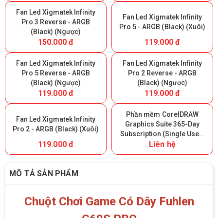
Fan Led Xigmatek Infinity
Fan Led Xigmatek Infinity
Pro 3 Reverse - ARGB
Pro 5 - ARGB (Black) (Xuôi)
(Black) (Ngược)
150.000 đ
119.000 đ
Fan Led Xigmatek Infinity
Fan Led Xigmatek Infinity
Pro 5 Reverse - ARGB
Pro 2 Reverse - ARGB
(Black) (Ngược)
(Black) (Ngược)
119.000 đ
119.000 đ
Phần mềm CorelDRAW
Fan Led Xigmatek Infinity
Graphics Suite 365-Day
Pro 2 - ARGB (Black) (Xuôi)
Subscription (Single User)
119.000 đ
Liên hệ
- 365 ngày
MÔ TẢ SẢN PHẨM
Chuột Chơi Game Có Dây Fuhlen