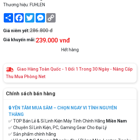
Thương hiệu: FUHLEN
Share
Facebook
Twitter
Messenger
Copy
Link
286.800 đ
Giá niêm yết:
239.000 vnđ
Giá khuyến mãi:
Hết hàng
Giao Hàng Toàn Quốc - 1 Đổi 1 Trong 30 Ngày - Nâng Cấp
Thu Mua Phòng Net
Chính sách bán hàng
🔒 YÊN TÂM MUA SẮM – CHỌN NGAY VI TÍNH NGUYỄN
THẮNG
✅ TOP Bán Lẻ & Sỉ Linh Kiện Máy Tính Chính Hãng
Miền Nam
✅ Chuyên Sỉ Linh Kiện, PC, Gaming Gear Cho Đại Lý
✅ Sản phẩm chính hãng