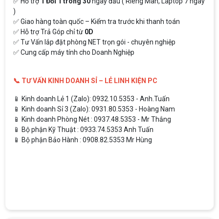
✅ Hỗ trợ
1 Đổi 1 trong 30
ngày đầu ( Riêng Màn, Laptop 7 ngày
)
✅ Giao hàng toàn quốc – Kiểm tra trước khi thanh toán
✅ Hỗ trợ Trả Góp chỉ từ
0D
✅ Tư Vấn lắp đặt phòng NET trọn gói - chuyên nghiệp
✅ Cung cấp máy tính cho Doanh Nghiệp
📞 TƯ VẤN KINH DOANH SỈ – LẺ LINH KIỆN PC
📱 Kinh doanh Lẻ 1 (Zalo): 0932.10.5353 - Anh.Tuấn
📱 Kinh doanh Sỉ 3 (Zalo): 0931.80.5353 - Hoàng Nam
📱 Kinh doanh Phòng Nét : 0937.48.5353 - Mr Thắng
📱 Bộ phận Kỹ Thuật : 0933.74.5353 Anh Tuấn
📱 Bộ phận Bảo Hành : 0908.82.5353 Mr Hùng