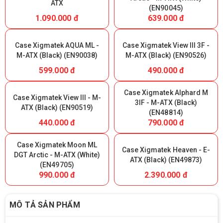
ATX
(EN90045)
1.090.000 đ
639.000 đ
Case Xigmatek AQUA ML -
Case Xigmatek View III 3F -
M-ATX (Black) (EN90038)
M-ATX (Black) (EN90526)
599.000 đ
490.000 đ
Case Xigmatek Alphard M
Case Xigmatek View III - M-
3IF - M-ATX (Black)
ATX (Black) (EN90519)
(EN48814)
440.000 đ
790.000 đ
Case Xigmatek Moon ML
Case Xigmatek Heaven - E-
DGT Arctic - M-ATX (White)
ATX (Black) (EN49873)
(EN49705)
990.000 đ
2.390.000 đ
MÔ TẢ SẢN PHẨM