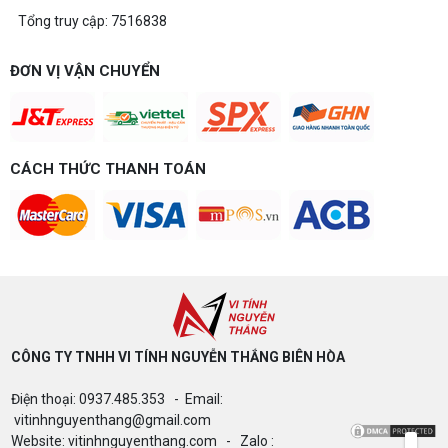
Tổng truy cập: 7516838
Build PC gaming 20 triệu: Chiến game,
làm đồ họa thoải mái
Build PC gaming 20 triệu nên chọn cấu hình nào
ĐƠN VỊ VẬN CHUYỂN
để chơi mượt 1080p và 2K? Nguyễn Thắng tư vấn
chi tiết CPU, VGA, RAM, nguồn theo đúng nhu cầu
chơi game của bạn.
Build PC gaming 15 triệu chơi được
game gì? Gợi ý cấu hình dễ nâng cấp
CÁCH THỨC THANH TOÁN
Build PC gaming 15 triệu chơi được game gì? Vi
tính Nguyễn Thắng gợi ý cấu hình esports mượt,
dễ nâng cấp CPU/VGA sau này, tư vấn miễn phí
theo đúng ngân sách.
Build PC Gaming theo ngân sách từ 10
đến 40 triệu
Build PC gaming theo ngân sách từ 10-40 triệu:
cách phân bổ CPU, GPU, RAM hợp lý, chọn
Intel/AMD và tránh sai tương thích. Tư vấn miễn
phí tại Vi tính Nguyễn Thắng.
CÔNG TY TNHH VI TÍNH NGUYỄN THẮNG BIÊN HÒA​
LÊN ĐỜI PC MÙA HÈ CÙNG COMBO
Điện thoại: 0937.485.353 - Email:
GIGABYTE & INTEL CORE ULTRA 200S
PLUS – NHẬN VOUCHER ĐẾN 800K
vitinhnguyenthang@gmail.com
Website: vitinhnguyenthang.com - Zalo :