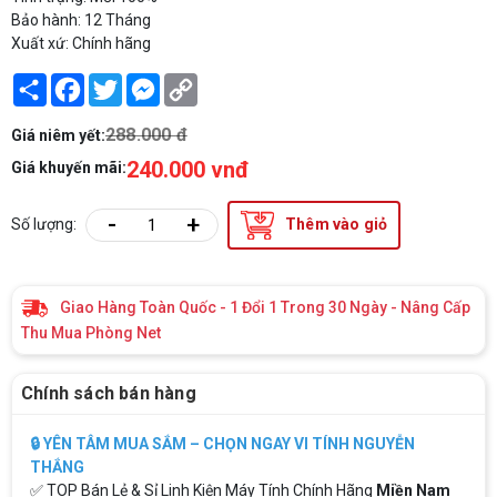
Bảo hành: 12 Tháng
Xuất xứ: Chính hãng
Share
Facebook
Twitter
Messenger
Copy
Link
288.000 đ
Giá niêm yết:
240.000 vnđ
Giá khuyến mãi:
-
+
Số lượng:
Thêm vào giỏ
Giao Hàng Toàn Quốc - 1 Đổi 1 Trong 30 Ngày - Nâng Cấp
Thu Mua Phòng Net
Chính sách bán hàng
🔒 YÊN TÂM MUA SẮM – CHỌN NGAY VI TÍNH NGUYỄN
THẮNG
✅ TOP Bán Lẻ & Sỉ Linh Kiện Máy Tính Chính Hãng
Miền Nam