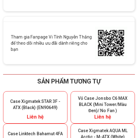
Tham gia Fanpage Vi Tính Nguyễn Thắng
để theo dõi nhiều ưu đãi dành riêng cho
bạn
SẢN PHẨM TƯƠNG TỰ
Vỏ Case Jonsbo C6 MAX
Case Xigmatek STAR 3F -
BLACK (Mini Tower/Màu
ATX (Black) (EN90649)
Đen)/ No Fan )
Liên hệ
Liên hệ
Case Xigmatek AQUA ML
Case Linktech Bahamut 4FA
Arctic - M-ATX (White)