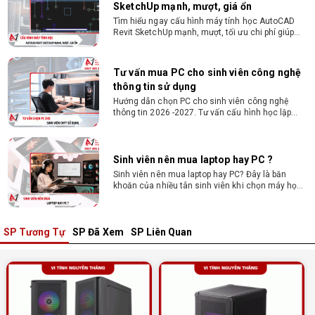
SketchUp mạnh, mượt, giá ổn
Tìm hiểu ngay cấu hình máy tính học AutoCAD
Revit SketchUp mạnh, mượt, tối ưu chi phí giúp
dân thiết kế, kiến trúc vận hành mượt mà, không
giật lag.
Tư vấn mua PC cho sinh viên công nghệ
thông tin sử dụng
Hướng dẫn chọn PC cho sinh viên công nghệ
thông tin 2026 -2027. Tư vấn cấu hình học lập
trình, chạy Docker, máy ảo, Android Studio tối ưu
chi phí.
Sinh viên nên mua laptop hay PC ?
Sinh viên nên mua laptop hay PC? Đây là băn
khoăn của nhiều tân sinh viên khi chọn máy học
tập. Xem ngay phân tích để chọn thiết bị chuẩn
ngành, hợp túi tiền!
SP Tương Tự
SP Đã Xem
SP Liên Quan
Laptop Sinh Viên 15–20 Triệu 2026: Cấu
Hình Nào Đáng Tiền?
Tìm laptop sinh viên 15–20 triệu phù hợp ngành
học năm 2026? Khám phá cách chọn cấu hình,
RAM, SSD, màn hình và khả năng nâng cấp hợp lý.
Tổng hợp 7 laptop sinh viên dưới 15 triệu