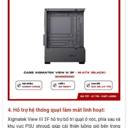
4. Hỗ trợ hệ thống quạt làm mát linh hoạt:
Xigmatek View III 3F hỗ trợ bố trí quạt ở nóc, phía sau và
khu vực PSU shroud, giúp cải thiện luồng gió bên trong