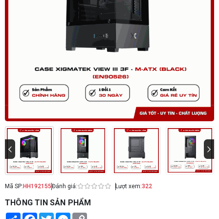
Mã SP:
HH192155
Đánh giá:
Lượt xem:
322
THÔNG TIN SẢN PHẨM
Share
Facebook
Twitter
Messenger
Copy