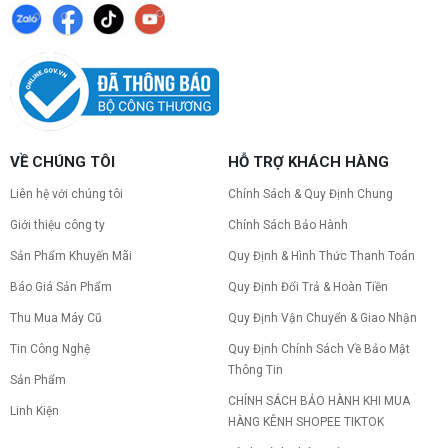
copy nhanh.
Nâng cấp PC nên ưu tiên nâng gì trước ?
Nâng cấp pc nên nâng gì trước để tối ưu chi phí và
tăng hiệu năng tối đa? Xem ngay thứ tự ưu tiên
nâng cấp linh kiện PC chi tiết trong bài viết này!
PC gaming nóng quạt kêu to: Nguyên
VỀ CHÚNG TÔI
HỖ TRỢ KHÁCH HÀNG
nhân và Cách khắc phục
Tình trạng PC gaming nóng quạt kêu to khiến
Liên hệ với chúng tôi
Chính Sách & Quy Định Chung
máy giật lag, giảm tuổi thọ? Tìm hiểu ngay
nguyên nhân và cách khắc phục hiệu quả để máy
Giới thiệu công ty
Chính Sách Bảo Hành
hoạt động êm ái.
Sản Phẩm Khuyến Mãi
Quy Định & Hình Thức Thanh Toán
CPU AMD Ryzen 7 7700X3D full box mới
ra mắt: Nhanh, Mạnh, Giá tốt
Báo Giá Sản Phẩm
Quy Định Đổi Trả & Hoàn Tiền
CPU AMD Ryzen 7 7700X3D chính thức ra mắt
với công nghệ 3D V-Cache đỉnh cao, mang lại
Thu Mua Máy Cũ
Quy Định Vận Chuyển & Giao Nhận
hiệu năng chơi game vượt trội. Khám phá chi tiết
Tin Công Nghệ
Quy Định Chính Sách Về Bảo Mật
ngay!
Thông Tin
10 Nguyên nhân khiến PC gaming bị tụt
Sản Phẩm
FPS thường gặp
CHÍNH SÁCH BẢO HÀNH KHI MUA
Linh Kiện
PC gaming bị tụt FPS sau một thời gian? Tìm hiểu
HÀNG KÊNH SHOPEE TIKTOK
10 nguyên nhân khiến máy tụt FPS khi chơi game
và cách kiểm tra, khắc phục từng bước tại Vi Tính