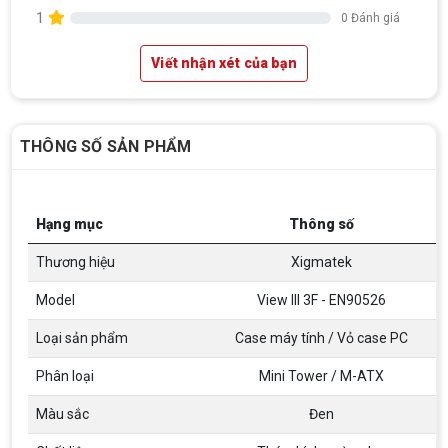
1
0 Đánh giá
Viết nhận xét của bạn
THÔNG SỐ SẢN PHẨM
Top 18 tựa game PC huyền thoại gắn liền
Hạng mục
Thông số
với tuổi thơ của game thủ Việt vào những
năm 2000
Thương hiệu
Xigmatek
Top 18 tựa game PC huyền thoại gắn liền với tuổi
thơ của game thủ Việt vào những năm 2000
Model
View III 3F - EN90526
Hãng ASRock Công Bố 2 dòng Card Đồ
Loại sản phẩm
Case máy tính / Vỏ case PC
Họa AMD Radeon™ RX 6600 XT
Phân loại
Mini Tower / M-ATX
ASRock Công Bố Series Cạc Đồ Họa AMD
Radeon™ RX 6600 XT Cung Cấp Hiệu Suất Chơi
Game 1080p Tối Ưu
Màu sắc
Đen