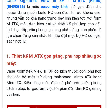
Case Xigmatek View III 3F - M-ATX (Black)
(EN90526)
là mẫu
case máy tính
nhỏ gọn dành cho
người dùng muốn build PC gọn đẹp, tối ưu không gian
nhưng vẫn có khả năng trưng bày linh kiện tốt. Với form
M-ATX, màu đen hiện đại và thiết kế phù hợp cho cấu
hình học tập, văn phòng, gaming phổ thông, sản phẩm là
lựa chọn đáng cân nhắc khi lắp đặt một bộ PC có ngân
sách hợp lý.
1. Thiết kế M-ATX gọn gàng, phù hợp nhiều góc
máy:
Case Xigmatek View III 3F có kích thước gọn, phù hợp
cho các bộ máy sử dụng mainboard Micro ATX hoặc
Mini ITX. Kiểu dáng màu đen dễ phối với nhiều phong
cách setup, từ góc làm việc tối giản đến dàn PC gaming
cá nhân.