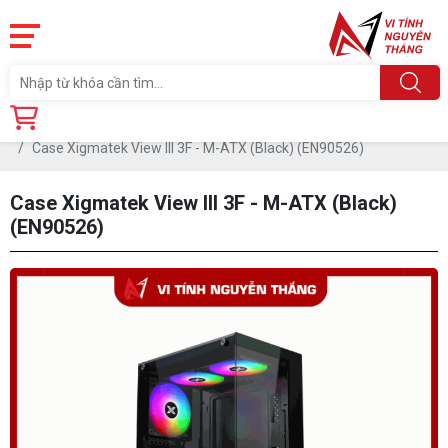
Trang chủ
Linh Kiện
CASE-THÙNG MÁY
Case Xigmatek View III 3F - M-ATX (Black) (EN90526)
Case Xigmatek View III 3F - M-ATX (Black)
(EN90526)