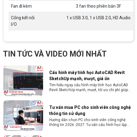
Laptop cho sinh viên học ngành trí tuệ
Fan đi kèm
3 fan theo phiên bản 3F
nhân tạo 2026 - 2027
Từ tân sinh viên đến khi làm đồ án tốt nghiệp,
Cổng kết nối
1 x USB 3.0, 1 x USB 2.0, HD Audio
xem ngay cách chọn laptop cho sinh viên học
I/O
ngành trí tuệ nhân tạo chuẩn cấu hình tại Vi tính
Nguyễn Thắng!
Cách chọn PC cho sinh viên thiết kế đồ
họa từ 2D, dựng video đến 3D
Hướng dẫn chọn PC cho sinh viên thiết kế đồ họa
TIN TỨC VÀ VIDEO MỚI NHẤT
từ 2D, dựng video đến 3D. Cấu hình tối ưu, dùng
bền 4 năm đại học. Tư vấn lắp đặt tại Vi Tính
Nguyễn Thắng.
Cấu hình máy tính học AutoCAD Revit
SketchUp mạnh, mượt, giá ổn
Tìm hiểu ngay cấu hình máy tính học AutoCAD
Revit SketchUp mạnh, mượt, tối ưu chi phí giúp
dân thiết kế, kiến trúc vận hành mượt mà, không
giật lag.
Tư vấn mua PC cho sinh viên công nghệ
thông tin sử dụng
Hướng dẫn chọn PC cho sinh viên công nghệ
thông tin 2026 -2027. Tư vấn cấu hình học lập
trình, chạy Docker, máy ảo, Android Studio tối ưu
chi phí.