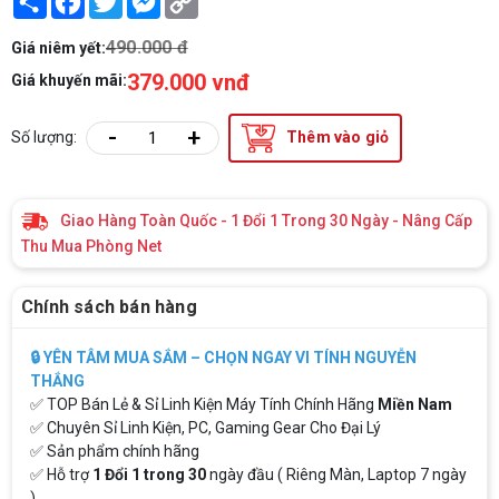
Link
490.000 đ
Giá niêm yết:
379.000 vnđ
Giá khuyến mãi:
-
+
Số lượng:
Thêm vào giỏ
Giao Hàng Toàn Quốc - 1 Đổi 1 Trong 30 Ngày - Nâng Cấp
Thu Mua Phòng Net
Chính sách bán hàng
🔒 YÊN TÂM MUA SẮM – CHỌN NGAY VI TÍNH NGUYỄN
THẮNG
✅ TOP Bán Lẻ & Sỉ Linh Kiện Máy Tính Chính Hãng
Miền Nam
✅ Chuyên Sỉ Linh Kiện, PC, Gaming Gear Cho Đại Lý
✅ Sản phẩm chính hãng
✅ Hỗ trợ
1 Đổi 1 trong 30
ngày đầu ( Riêng Màn, Laptop 7 ngày
)