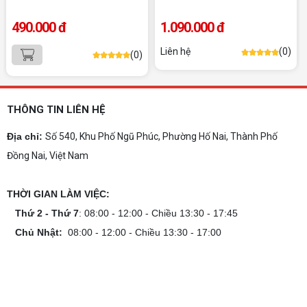
10+ Mẫu laptop học sinh, sinh viên nên
490.000 đ
1.090.000 đ
mua 2026
Gợi ý 10+ mẫu laptop cho học sinh sinh viên
Liên hệ
(0)
(0)
2026 theo ngân sách và ngành học: tiêu chí
chọn, cấu hình nên có và cách kiểm tra máy
trước khi mua.
Dịch vụ build PC gaming tại Đồng Nai uy
tín, chuyên nghiệp
THÔNG TIN LIÊN HỆ
Dịch vụ build PC gaming tại Đồng Nai uy tín, cấu
hình mạnh, tối ưu chi phí, test máy tại chỗ. Khám
Địa chỉ:
Số 540, Khu Phố Ngũ Phúc, Phường Hố Nai, Thành Phố
phá ngay địa chỉ tư vấn và lắp đặt dàn PC chơi
Đồng Nai, Việt Nam
game mượt mà!
Cách tính công suất nguồn PC chi tiết dễ
hiểu
THỜI GIAN LÀM VIỆC:
Cách tính công suất nguồn PC giúp bạn chọn PSU
phù hợp, đảm bảo hệ thống vận hành ổn định và
Thứ 2 - Thứ 7
: 08:00 - 12:00 - Chiều 13:30 - 17:45
tối ưu chi phí. Xem ngay hướng dẫn tại đây
Chủ Nhật:
08:00 - 12:00 - Chiều 13:30 - 17:00
Cách kiểm tra tương thích linh kiện PC
dễ hiểu
Hướng dẫn kiểm tra tương thích linh kiện PC trước
khi build: socket CPU mainboard, chuẩn RAM,
nguồn cho VGA và kích thước case. Có checklist