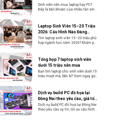
Sinh viên nên mua laptop hay PC?
Đây là băn khoăn của nhiều tân sinh
viên khi chọn máy học tập. Xem
ngay phân tích để chọn thiết bị
chuẩn ngành, hợp túi tiền!
Laptop Sinh Viên 15–20 Triệu
2026: Cấu Hình Nào Đáng
Tiền?
Tìm laptop sinh viên 15–20 triệu phù
hợp ngành học năm 2026? Khám phá
cách chọn cấu hình, RAM, SSD, màn
hình và khả năng nâng cấp hợp lý.
Tổng hợp 7 laptop sinh viên
dưới 15 triệu nên mua
Bạn tìm laptop cho sinh viên dưới 15
triệu mượt mà, bền bỉ? Xem ngay gợi
ý các thương hiệu laptop bền, cấu
hình mạnh cho sinh viên sử dụng 4
năm đại học.
Dịch vụ build PC đồ họa tại
Đồng Nai theo yêu cầu, giá tốt,
uy tín
Dịch vụ build PC đồ họa tại Đồng Nai
theo yêu cầu uy tín, tối ưu cấu hình
xử lý 3D và dựng video mượt mà.
Đăng ký nhận tư vấn và báo giá chi
tiết ngay.
10+ Mẫu laptop học sinh, sinh