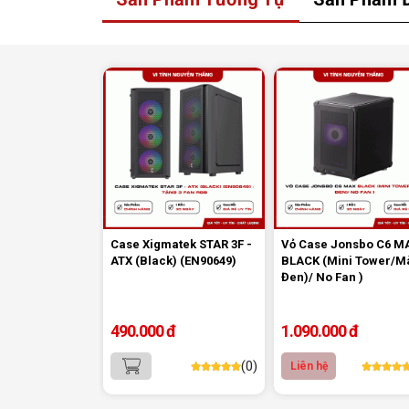
3. Tích hợp hỗ trợ tản nhiệt nước:
Case Xigmatek MYX 3F - Black có khả năng lắp đặt
radiator lên đến 360mm ở mặt trước là 240mm ở 
trên, mang đến khả năng làm mát vượt trội cho các
thống PC hiệu suất cao. Tính năng này giúp người
dùng dễ dàng nâng cấp hệ thống tản nhiệt nước, gi
cho các linh kiện hoạt động ở nhiệt độ tối ưu và đả
bảo hiệu suất tối đa trong mọi tình huống sử dụng.
Case Xigmatek STAR 3F -
Vỏ Case Jonsbo C6 M
ATX (Black) (EN90649)
BLACK (Mini Tower/M
Đen)/ No Fan )
490.000 đ
1.090.000 đ
(0)
Liên hệ