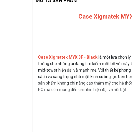
MÔ TẢ SẢN PHẨM
Case Xigmatek MYX 3
Case Xigmatek MYX 3F - Black
là một lựa chọn lý
tưởng cho những ai đang tìm kiếm một bộ vỏ máy t
mid-tower hiện đại và mạnh mẽ. Với thiết kế phong
cách và sang trọng nhờ mặt kính cường lực bên hô
sản phẩm không chỉ nâng cao thẩm mỹ cho hệ thố
PC mà còn mang đến cái nhìn hiện đại và nổi bật.