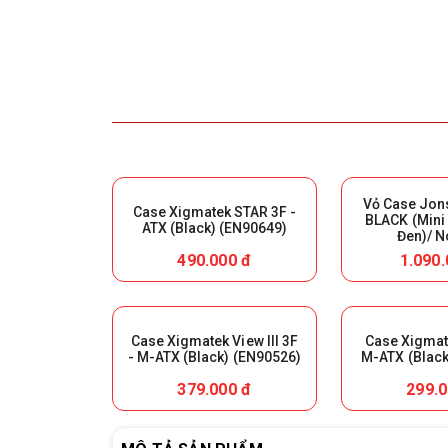
Vỏ Case Jon
Case Xigmatek STAR 3F -
BLACK (Mini
ATX (Black) (EN90649)
Đen)/ N
490.000 đ
1.090.
Case Xigmatek View III 3F
Case Xigmate
- M-ATX (Black) (EN90526)
M-ATX (Black
379.000 đ
299.0