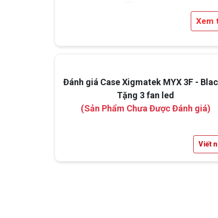
Xem 
Đánh giá Case Xigmatek MYX 3F - Blac
Tặng 3 fan led
(Sản Phẩm Chưa Được Đánh giá)
Viết 
2. Hệ thống làm mát tối ưu:
Case Xigmatek MYX 3F - Black được trang bị khả năn
trước, mang lại khả năng tản nhiệt mạnh mẽ và hiệu
linh kiện bên trong, đảm bảo hiệu suất cao trong quá