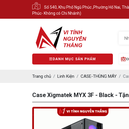
Số 540, Khu Phố Ngũ Phúc ,Phường Hố Nai, Th
Phúc- Không có Chi Nhánh)
DANH MỤC SẢN PHẨM
C
Trang chủ
Linh Kiện
CASE-THÙNG MÁY
Cas
Case Xigmatek MYX 3F - Black - Tặn