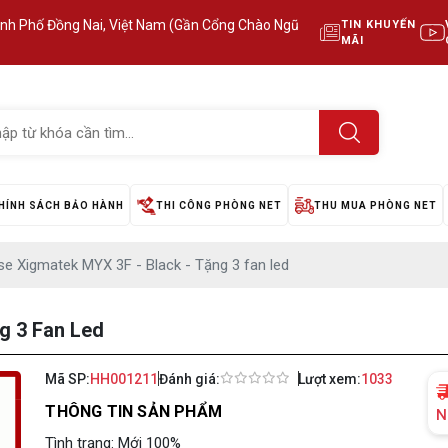
ành Phố Đồng Nai, Việt Nam (Gần Cổng Chào Ngũ
TIN KHUYẾN
MÃI
HÍNH SÁCH BẢO HÀNH
THI CÔNG PHÒNG NET
THU MUA PHÒNG NET
e Xigmatek MYX 3F - Black - Tặng 3 fan led
g 3 Fan Led
Mã SP:
HH001211
Đánh giá:
Lượt xem:
1033
THÔNG TIN SẢN PHẨM
N
Tình trạng: Mới 100%