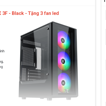
T
F - Black - Tặng 3 fan led
ính
ng,
ng