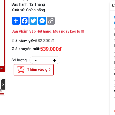
Bảo hành: 12 Tháng
C
Xuất xứ: Chính hãng
Share
Facebook
Twitter
Messenger
Copy
Link
Sản Phẩm Sắp Hết hàng. Mua ngay kẻo lỡ !!!
682.800 đ
Giá niêm yết:
539.000đ
Giá khuyễn mãi:
-
+
Số lượng:
Thêm vào giỏ