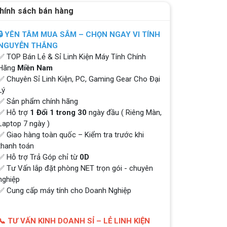
hính sách bán hàng
🔒 YÊN TÂM MUA SẮM – CHỌN NGAY VI TÍNH
NGUYỄN THẮNG
✅ TOP Bán Lẻ & Sỉ Linh Kiện Máy Tính Chính
Hãng
Miền Nam
✅ Chuyên Sỉ Linh Kiện, PC, Gaming Gear Cho Đại
Lý
✅ Sản phẩm chính hãng
✅ Hỗ trợ
1 Đổi 1 trong 30
ngày đầu ( Riêng Màn,
Laptop 7 ngày )
✅ Giao hàng toàn quốc – Kiểm tra trước khi
thanh toán
✅ Hỗ trợ Trả Góp chỉ từ
0D
✅ Tư Vấn lắp đặt phòng NET trọn gói - chuyên
nghiệp
✅ Cung cấp máy tính cho Doanh Nghiệp
📞 TƯ VẤN KINH DOANH SỈ – LẺ LINH KIỆN