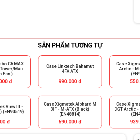
SẢN PHẨM TƯƠNG TỰ
sbo C6 MAX
Case Xigm
Case Linktech Bahamut
 Tower/Màu
Arctic - M
4FA ATX
o Fan )
(EN
000 đ
990.000 đ
550
Case Xigmatek Alphard M
Case Xigm
k View III -
3IF - M-ATX (Black)
DGT Arctic -
) (EN90519)
(EN48814)
(EN
00 đ
690.000 đ
939