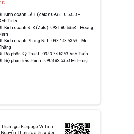
PC
📱 Kinh doanh Lẻ 1 (Zalo): 0932.10.5353 -
Anh.Tuấn
📱 Kinh doanh Sỉ 3 (Zalo): 0931.80.5353 - Hoàng
Nam
📱 Kinh doanh Phòng Nét : 0937.48.5353 - Mr
Thắng
📱 Bộ phận Kỹ Thuật : 0933.74.5353 Anh Tuấn
📱 Bộ phận Bảo Hành : 0908.82.5353 Mr Hùng
QUÀ TẶNG TƯNG BỪNG -
Tham gia Fanpage Vi Tính
CHÀO MỪNG NĂM MỚI
Nguyễn Thắng để theo dõi
Build PC - Powered By MSI