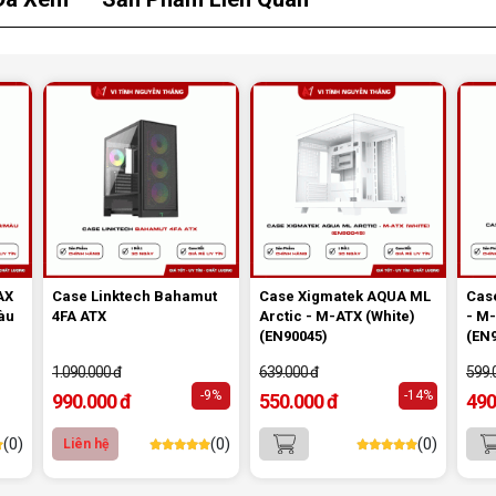
mặt
 hệ
ữ
m
AX
Case Linktech Bahamut
Case Xigmatek AQUA ML
Cas
àu
4FA ATX
Arctic - M-ATX (White)
- M-
(EN90045)
(EN
1.090.000 đ
639.000 đ
599.
-9%
-14%
990.000 đ
550.000 đ
490
(0)
(0)
(0)
Liên hệ