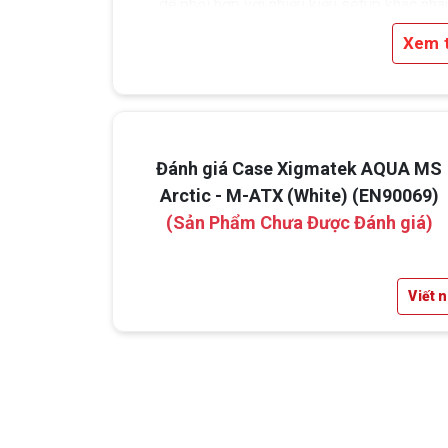
dễ phối hợp với nhiều kiểu setup khác nha
Xem 
Đánh giá Case Xigmatek AQUA MS
Arctic - M-ATX (White) (EN90069)
(Sản Phẩm Chưa Được Đánh giá)
Viết 