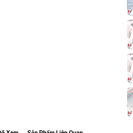
inh
trợ
với
cao
 sử
iều
ích
Đã Xem
Sản Phẩm Liên Quan