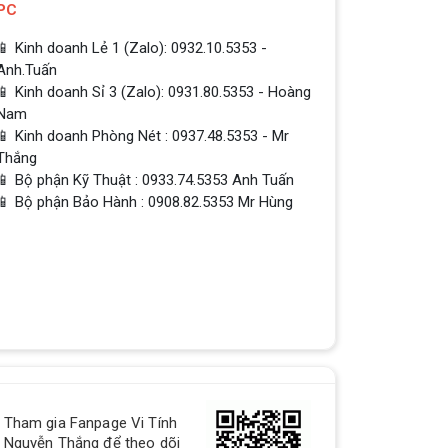
PC
📱 Kinh doanh Lẻ 1 (Zalo): 0932.10.5353 -
Anh.Tuấn
📱 Kinh doanh Sỉ 3 (Zalo): 0931.80.5353 - Hoàng
Nam
📱 Kinh doanh Phòng Nét : 0937.48.5353 - Mr
Thắng
📱 Bộ phận Kỹ Thuật : 0933.74.5353 Anh Tuấn
📱 Bộ phận Bảo Hành : 0908.82.5353 Mr Hùng
QUÀ TẶNG TƯNG BỪNG -
Tham gia Fanpage Vi Tính
CHÀO MỪNG NĂM MỚI
Nguyễn Thắng để theo dõi
Build PC - Powered By MSI