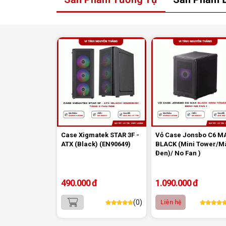
Case Xigmatek STAR 3F -
Vỏ Case Jonsbo C6 M
ATX (Black) (EN90649)
BLACK (Mini Tower/M
Đen)/ No Fan )
Case Xigmatek AQUA MS ARCTIC - EN90
490.000 đ
1.090.000 đ
máy nhỏ gọn nhưng vẫn đảm bảo khả năng tản nhi
hỗ trợ nhiều vị trí quạt và khả năng nâng cấ
(0)
Liên hệ
nhiều tình huống.