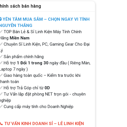
hính sách bán hàng
🔒 YÊN TÂM MUA SẮM – CHỌN NGAY VI TÍNH
NGUYỄN THẮNG
✅ TOP Bán Lẻ & Sỉ Linh Kiện Máy Tính Chính
Hãng
Miền Nam
✅ Chuyên Sỉ Linh Kiện, PC, Gaming Gear Cho Đại
Lý
✅ Sản phẩm chính hãng
✅ Hỗ trợ
1 Đổi 1 trong 30
ngày đầu ( Riêng Màn,
Laptop 7 ngày )
✅ Giao hàng toàn quốc – Kiểm tra trước khi
thanh toán
✅ Hỗ trợ Trả Góp chỉ từ
0D
✅ Tư Vấn lắp đặt phòng NET trọn gói - chuyên
nghiệp
✅ Cung cấp máy tính cho Doanh Nghiệp
📞 TƯ VẤN KINH DOANH SỈ – LẺ LINH KIỆN