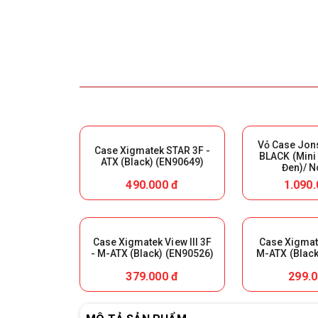
Vỏ Case Jon
Case Xigmatek STAR 3F -
BLACK (Mini
ATX (Black) (EN90649)
Đen)/ N
490.000 đ
1.090.
Case Xigmatek View III 3F
Case Xigmate
- M-ATX (Black) (EN90526)
M-ATX (Black
379.000 đ
299.0