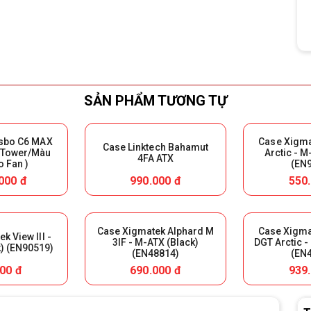
SẢN PHẨM TƯƠNG TỰ
sbo C6 MAX
Case Xigm
Case Linktech Bahamut
 Tower/Màu
Arctic - M
4FA ATX
o Fan )
(EN
000 đ
990.000 đ
550
Case Xigmatek Alphard M
Case Xigm
k View III -
3IF - M-ATX (Black)
DGT Arctic -
) (EN90519)
(EN48814)
(EN
00 đ
690.000 đ
939