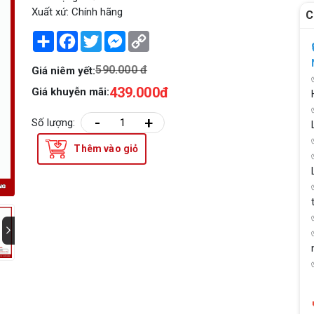
Xuất xứ: Chính hãng
C
Share
Facebook
Twitter
Messenger
Copy
Link
590.000 đ
Giá niêm yết:
439.000đ
Giá khuyễn mãi:
-
+
Số lượng:
Thêm vào giỏ