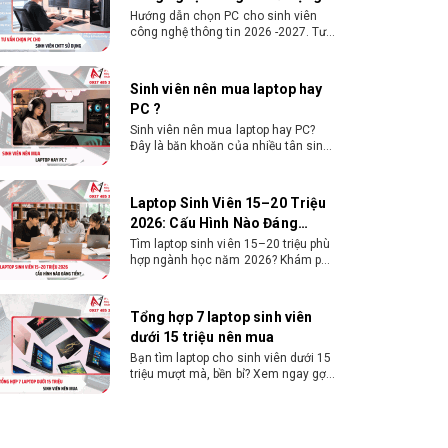
Sinh viên nên mua laptop hay PC?
Đây là băn khoăn của nhiều tân sinh
viên khi chọn máy học tập. Xem
ngay phân tích để chọn thiết bị
chuẩn ngành, hợp túi tiền!
Laptop Sinh Viên 15–20 Triệu
2026: Cấu Hình Nào Đáng
Tiền?
Tìm laptop sinh viên 15–20 triệu phù
hợp ngành học năm 2026? Khám phá
cách chọn cấu hình, RAM, SSD, màn
hình và khả năng nâng cấp hợp lý.
Tổng hợp 7 laptop sinh viên
dưới 15 triệu nên mua
Bạn tìm laptop cho sinh viên dưới 15
triệu mượt mà, bền bỉ? Xem ngay gợi
ý các thương hiệu laptop bền, cấu
hình mạnh cho sinh viên sử dụng 4
năm đại học.
Dịch vụ build PC đồ họa tại
Đồng Nai theo yêu cầu, giá tốt,
uy tín
Dịch vụ build PC đồ họa tại Đồng Nai
theo yêu cầu uy tín, tối ưu cấu hình
xử lý 3D và dựng video mượt mà.
Đăng ký nhận tư vấn và báo giá chi
tiết ngay.
10+ Mẫu laptop học sinh, sinh