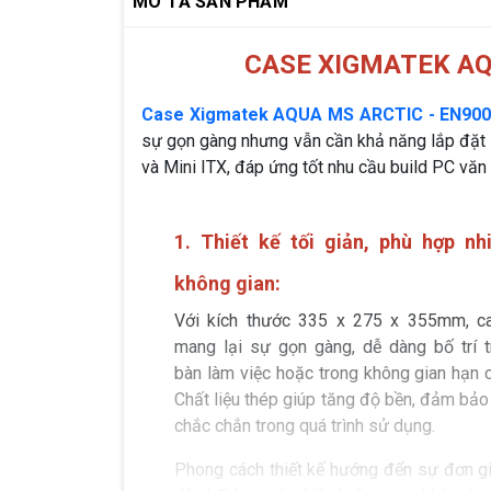
MÔ TẢ SẢN PHẨM
CASE XIGMATEK AQ
Case Xigmatek AQUA MS ARCTIC - EN90
sự gọn gàng nhưng vẫn cần khả năng lắp đặt 
và Mini ITX, đáp ứng tốt nhu cầu build PC văn
1. Thiết kế tối giản, phù hợp nh
không gian:
Với kích thước 335 x 275 x 355mm, c
mang lại sự gọn gàng, dễ dàng bố trí t
bàn làm việc hoặc trong không gian hạn c
Chất liệu thép giúp tăng độ bền, đảm bảo
chắc chắn trong quá trình sử dụng.
Phong cách thiết kế hướng đến sự đơn gi