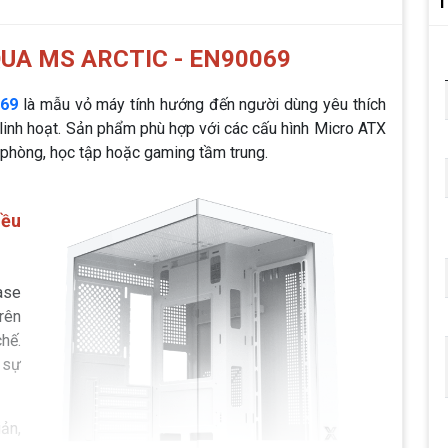
T
UA MS ARCTIC - EN90069
069
là mẫu vỏ máy tính hướng đến người dùng yêu thích
linh hoạt. Sản phẩm phù hợp với các cấu hình Micro ATX
 phòng, học tập hoặc gaming tầm trung.
iều
ase
rên
hế.
 sự
ản,