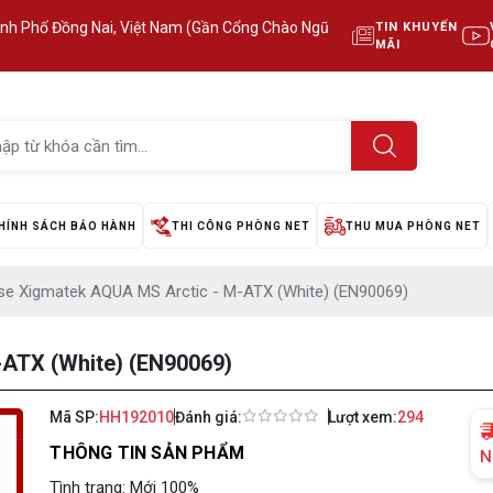
ành Phố Đồng Nai, Việt Nam (Gần Cổng Chào Ngũ
TIN KHUYẾN
MÃI
HÍNH SÁCH BẢO HÀNH
THI CÔNG PHÒNG NET
THU MUA PHÒNG NET
se Xigmatek AQUA MS Arctic - M-ATX (White) (EN90069)
ATX (White) (EN90069)
Mã SP:
HH192010
Đánh giá:
Lượt xem:
294
THÔNG TIN SẢN PHẨM
N
Tình trạng: Mới 100%