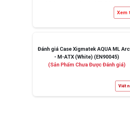
kết hợp cùng linh kiện LED RGB, quạt 
hoặc tản nhiệt tone trắng.
Xem 
Đánh giá Case Xigmatek AQUA ML Arc
- M-ATX (White) (EN90045)
(Sản Phẩm Chưa Được Đánh giá)
Viết 