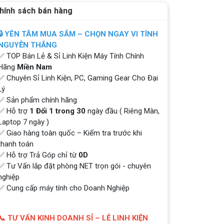
hính sách bán hàng
🔒 YÊN TÂM MUA SẮM – CHỌN NGAY VI TÍNH
NGUYỄN THẮNG
✅ TOP Bán Lẻ & Sỉ Linh Kiện Máy Tính Chính
Hãng
Miền Nam
✅ Chuyên Sỉ Linh Kiện, PC, Gaming Gear Cho Đại
Lý
✅ Sản phẩm chính hãng
✅ Hỗ trợ
1 Đổi 1 trong 30
ngày đầu ( Riêng Màn,
Laptop 7 ngày )
✅ Giao hàng toàn quốc – Kiểm tra trước khi
thanh toán
✅ Hỗ trợ Trả Góp chỉ từ
0D
✅ Tư Vấn lắp đặt phòng NET trọn gói - chuyên
nghiệp
✅ Cung cấp máy tính cho Doanh Nghiệp
📞 TƯ VẤN KINH DOANH SỈ – LẺ LINH KIỆN