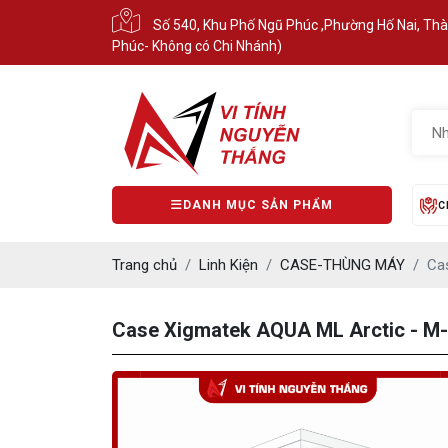
Số 540, Khu Phố Ngũ Phúc ,Phường Hố Nai, Th
Phúc- Không có Chi Nhánh)
DANH MỤC SẢN PHẨM
C
Trang chủ
Linh Kiện
CASE-THÙNG MÁY
Ca
Case Xigmatek AQUA ML Arctic - M-