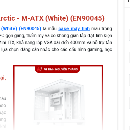
T
ctic - M-ATX (White) (EN90045)
(White) (EN90045)
là mẫu
case máy tính
màu trắng
PC gọn gàng, thẩm mỹ và có không gian lắp đặt linh kiện
/Mini ITX, khả năng lắp VGA dài đến 400mm và hỗ trợ tản
 lựa chọn đáng cân nhắc cho các cấu hình gaming, học
ại,
màu
heo
oặc
àng
khi