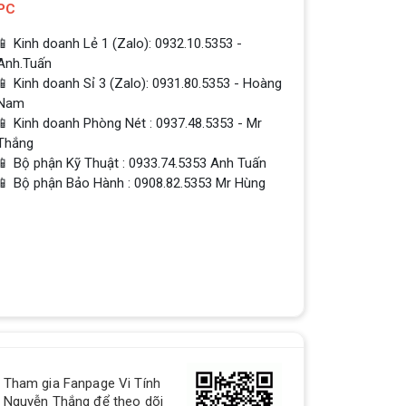
PC
📱 Kinh doanh Lẻ 1 (Zalo): 0932.10.5353 -
Anh.Tuấn
📱 Kinh doanh Sỉ 3 (Zalo): 0931.80.5353 - Hoàng
Nam
📱 Kinh doanh Phòng Nét : 0937.48.5353 - Mr
Thắng
📱 Bộ phận Kỹ Thuật : 0933.74.5353 Anh Tuấn
📱 Bộ phận Bảo Hành : 0908.82.5353 Mr Hùng
QUÀ TẶNG TƯNG BỪNG -
Tham gia Fanpage Vi Tính
CHÀO MỪNG NĂM MỚI
Nguyễn Thắng để theo dõi
Build PC - Powered By MSI