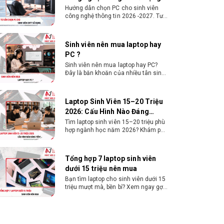
Sinh viên nên mua laptop hay PC?
Hỗ trợ radiator
280 / 240mm
Đây là băn khoăn của nhiều tân sinh
bên hông
viên khi chọn máy học tập. Xem
ngay phân tích để chọn thiết bị
Hỗ trợ radiator
120mm
chuẩn ngành, hợp túi tiền!
Laptop Sinh Viên 15–20 Triệu
phía sau
2026: Cấu Hình Nào Đáng
Tiền?
Tìm laptop sinh viên 15–20 triệu phù
Chiều dài VGA
400mm
hợp ngành học năm 2026? Khám phá
cách chọn cấu hình, RAM, SSD, màn
tối đa
hình và khả năng nâng cấp hợp lý.
Chiều dài
220mm
Tổng hợp 7 laptop sinh viên
dưới 15 triệu nên mua
nguồn tối đa
Bạn tìm laptop cho sinh viên dưới 15
triệu mượt mà, bền bỉ? Xem ngay gợi
Chiều cao tản
170mm
ý các thương hiệu laptop bền, cấu
nhiệt CPU tối
hình mạnh cho sinh viên sử dụng 4
đa
năm đại học.
Dịch vụ build PC đồ họa tại
Đồng Nai theo yêu cầu, giá tốt,
uy tín
Dịch vụ build PC đồ họa tại Đồng Nai
theo yêu cầu uy tín, tối ưu cấu hình
xử lý 3D và dựng video mượt mà.
Đăng ký nhận tư vấn và báo giá chi
tiết ngay.
10+ Mẫu laptop học sinh, sinh