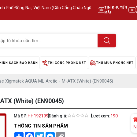
ành Phố Đồng Nai, Việt Nam (Gần Cổng Chào Ngũ
TIN KHUYẾN
MÃI
HÍNH SÁCH BẢO HÀNH
THI CÔNG PHÒNG NET
THU MUA PHÒNG NET
se Xigmatek AQUA ML Arctic - M-ATX (White) (EN90045)
ATX (White) (EN90045)
Mã SP:
HH192199
Đánh giá:
Lượt xem:
190
THÔNG TIN SẢN PHẨM
N
Share
Facebook
Twitter
Messenger
Copy