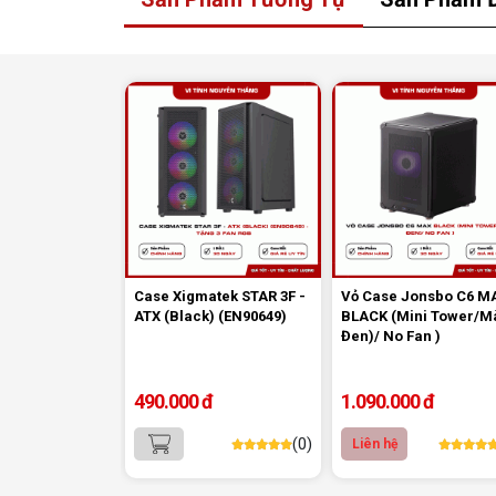
Case Xigmatek STAR 3F -
Vỏ Case Jonsbo C6 M
ATX (Black) (EN90649)
BLACK (Mini Tower/M
Đen)/ No Fan )
490.000 đ
1.090.000 đ
5. Cổng kết nối cơ bản, đáp ứng 
(0)
Liên hệ
cầu sử dụng hằng ngày:
Phần I/O Panel được trang bị 1 cổng 