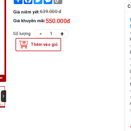
Link
C
639.000 đ
Giá niêm yết:
550.000đ
Giá khuyễn mãi:
-
+
Số lượng:
Thêm vào giỏ