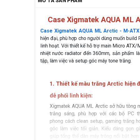
MÔ TẢ SẢN PHẨM
Case Xigmatek AQUA ML Ar
Case Xigmatek AQUA ML Arctic - M-ATX 
hiện đại, phù hợp cho người dùng muốn build 
linh hoạt. Với thiết kế hỗ trợ main Micro ATX
nhiệt nước radiator đến 360mm, sản phẩm là
tập, làm việc và setup góc máy tone trắng.
1. Thiết kế màu trắng Arctic hiện đ
dễ phối linh kiện:
Xigmatek AQUA ML Arctic sở hữu tông 
trắng sáng, phù hợp với các bộ PC t
phong cách clean setup, gaming trắng h
góc làm việc tối giản. Kiểu dáng gọn g
giúp tổng thể dàn máy trông nổi bật hơn 