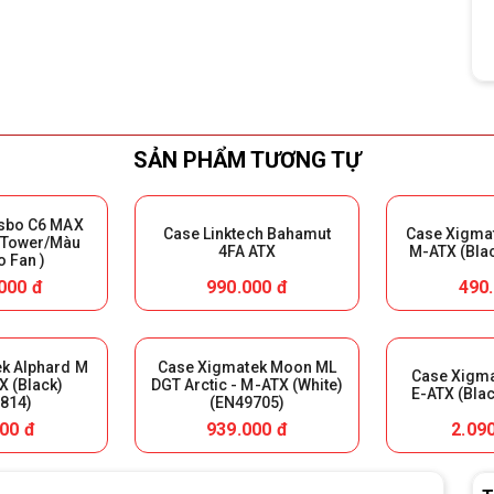
SẢN PHẨM TƯƠNG TỰ
sbo C6 MAX
Case Linktech Bahamut
Case Xigma
 Tower/Màu
4FA ATX
M-ATX (Bla
o Fan )
000 đ
990.000 đ
490
k Alphard M
Case Xigmatek Moon ML
Case Xigma
X (Black)
DGT Arctic - M-ATX (White)
E-ATX (Bla
814)
(EN49705)
00 đ
939.000 đ
2.09