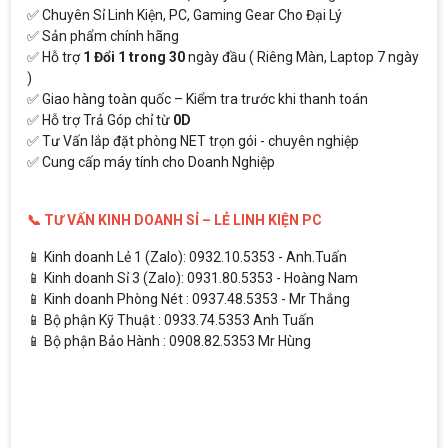
✅ Chuyên Sỉ Linh Kiện, PC, Gaming Gear Cho Đại Lý
✅ Sản phẩm chính hãng
✅ Hỗ trợ
1 Đổi 1 trong 30
ngày đầu ( Riêng Màn, Laptop 7 ngày
)
✅ Giao hàng toàn quốc – Kiểm tra trước khi thanh toán
✅ Hỗ trợ Trả Góp chỉ từ
0D
✅ Tư Vấn lắp đặt phòng NET trọn gói - chuyên nghiệp
✅ Cung cấp máy tính cho Doanh Nghiệp
📞 TƯ VẤN KINH DOANH SỈ – LẺ LINH KIỆN PC
📱 Kinh doanh Lẻ 1 (Zalo): 0932.10.5353 - Anh.Tuấn
📱 Kinh doanh Sỉ 3 (Zalo): 0931.80.5353 - Hoàng Nam
📱 Kinh doanh Phòng Nét : 0937.48.5353 - Mr Thắng
📱 Bộ phận Kỹ Thuật : 0933.74.5353 Anh Tuấn
📱 Bộ phận Bảo Hành : 0908.82.5353 Mr Hùng