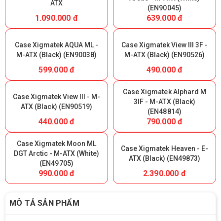
ATX
(EN90045)
1.090.000 đ
639.000 đ
Case Xigmatek AQUA ML -
Case Xigmatek View III 3F -
M-ATX (Black) (EN90038)
M-ATX (Black) (EN90526)
599.000 đ
490.000 đ
Case Xigmatek Alphard M
Case Xigmatek View III - M-
3IF - M-ATX (Black)
ATX (Black) (EN90519)
(EN48814)
440.000 đ
790.000 đ
Case Xigmatek Moon ML
Case Xigmatek Heaven - E-
DGT Arctic - M-ATX (White)
ATX (Black) (EN49873)
(EN49705)
990.000 đ
2.390.000 đ
MÔ TẢ SẢN PHẨM