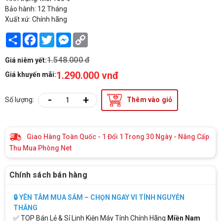
Bảo hành: 12 Tháng
Xuất xứ: Chính hãng
Share
Facebook
Twitter
Messenger
Copy
Link
1.548.000 đ
Giá niêm yết:
1.290.000 vnđ
Giá khuyến mãi:
-
+
Số lượng:
Thêm vào giỏ
Giao Hàng Toàn Quốc - 1 Đổi 1 Trong 30 Ngày - Nâng Cấp
Thu Mua Phòng Net
Chính sách bán hàng
🔒 YÊN TÂM MUA SẮM – CHỌN NGAY VI TÍNH NGUYỄN
THẮNG
✅ TOP Bán Lẻ & Sỉ Linh Kiện Máy Tính Chính Hãng
Miền Nam