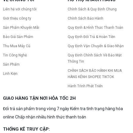
Nâng cấp pc nên nâng gì trước để tối ưu chi phí và
tăng hiệu năng tối đa? Xem ngay thứ tự ưu tiên
Liên hệ với chúng tôi
Chính Sách & Quy Định Chung
nâng cấp linh kiện PC chi tiết trong bài viết này!
Giới thiệu công ty
Chính Sách Bảo Hành
Sản Phẩm Khuyến Mãi
Quy Định & Hình Thức Thanh Toán
PC gaming nóng quạt kêu to: Nguyên
nhân và Cách khắc phục
Báo Giá Sản Phẩm
Quy Định Đổi Trả & Hoàn Tiền
Tình trạng PC gaming nóng quạt kêu to khiến
máy giật lag, giảm tuổi thọ? Tìm hiểu ngay
Thu Mua Máy Cũ
Quy Định Vận Chuyển & Giao Nhận
nguyên nhân và cách khắc phục hiệu quả để máy
Tin Công Nghệ
Quy Định Chính Sách Về Bảo Mật
hoạt động êm ái.
Thông Tin
CPU AMD Ryzen 7 7700X3D full box mới
Sản Phẩm
ra mắt: Nhanh, Mạnh, Giá tốt
CHÍNH SÁCH BẢO HÀNH KHI MUA
Linh Kiện
CPU AMD Ryzen 7 7700X3D chính thức ra mắt
HÀNG KÊNH SHOPEE TIKTOK
với công nghệ 3D V-Cache đỉnh cao, mang lại
hiệu năng chơi game vượt trội. Khám phá chi tiết
Hành Trình Phát Triển
ngay!
10 Nguyên nhân khiến PC gaming bị tụt
GIAO HÀNG TẬN NƠI HỎA TỐC 2H
FPS thường gặp
Đổi trả sản phẩm trong vòng 7 ngày Kiểm tra tình trạng hàng hóa
PC gaming bị tụt FPS sau một thời gian? Tìm hiểu
10 nguyên nhân khiến máy tụt FPS khi chơi game
online Chấp nhận nhiều hình thức thanh toán
và cách kiểm tra, khắc phục từng bước tại Vi Tính
Nguyễn Thắng.
THỐNG KÊ TRUY CẬP:
NVIDIA Hoãn Ra Mắt Dòng RTX 50