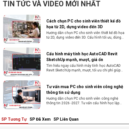
TIN TỨC VÀ VIDEO MỚI NHẤT
triệu đồng - Thủ tục cực kì đơn giản: bản sao
CMND và Hộ khẩu - Xét duyệt nhanh chóng trong
vòng 10 phút
Cách chọn PC cho sinh viên thiết kế đồ
họa từ 2D, dựng video đến 3D
Hướng dẫn chọn PC cho sinh viên thiết kế đồ họa
từ 2D, dựng video đến 3D. Cấu hình tối ưu, dùng
bền 4 năm đại học. Tư vấn lắp đặt tại Vi Tính
Nguyễn Thắng.
Cấu hình máy tính học AutoCAD Revit
SketchUp mạnh, mượt, giá ổn
Tìm hiểu ngay cấu hình máy tính học AutoCAD
Revit SketchUp mạnh, mượt, tối ưu chi phí giúp
dân thiết kế, kiến trúc vận hành mượt mà, không
giật lag.
Tư vấn mua PC cho sinh viên công nghệ
thông tin sử dụng
Hướng dẫn chọn PC cho sinh viên công nghệ
thông tin 2026 -2027. Tư vấn cấu hình học lập
trình, chạy Docker, máy ảo, Android Studio tối ưu
chi phí.
SP Tương Tự
SP Đã Xem
SP Liên Quan
Sinh viên nên mua laptop hay PC ?
Sinh viên nên mua laptop hay PC? Đây là băn