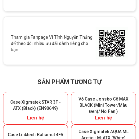
Tham gia Fanpage Vi Tính Nguyễn Thắng
để theo dõi nhiều ưu đãi dành riêng cho
bạn
SẢN PHẨM TƯƠNG TỰ
Vỏ Case Jonsbo C6 MAX
Case Xigmatek STAR 3F -
BLACK (Mini Tower/Màu
ATX (Black) (EN90649)
Đen)/ No Fan )
Liên hệ
Liên hệ
Case Xigmatek AQUA ML
Case Linktech Bahamut 4FA
Arctic - M-ATX (White)