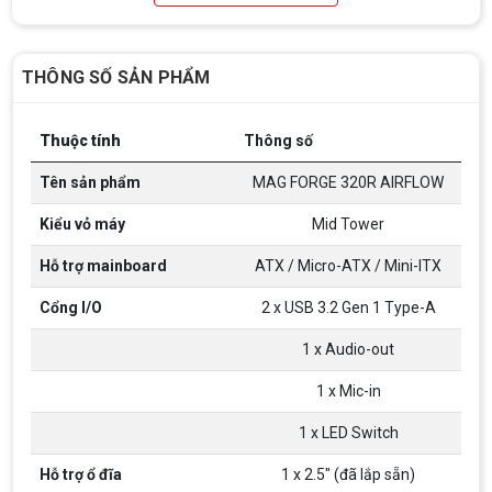
THÔNG SỐ SẢN PHẨM
Thuộc tính
Thông số
Tên sản phẩm
MAG FORGE 320R AIRFLOW
Kiểu vỏ máy
Mid Tower
Hỗ trợ mainboard
ATX / Micro-ATX / Mini-ITX
Cổng I/O
2 x USB 3.2 Gen 1 Type-A
Top 18 tựa game PC huyền thoại gắn liền
với tuổi thơ của game thủ Việt vào những
1 x Audio-out
năm 2000
Top 18 tựa game PC huyền thoại gắn liền với tuổi
thơ của game thủ Việt vào những năm 2000
1 x Mic-in
1 x LED Switch
Hãng ASRock Công Bố 2 dòng Card Đồ
Họa AMD Radeon™ RX 6600 XT
Hỗ trợ ổ đĩa
1 x 2.5" (đã lắp sẵn)
ASRock Công Bố Series Cạc Đồ Họa AMD