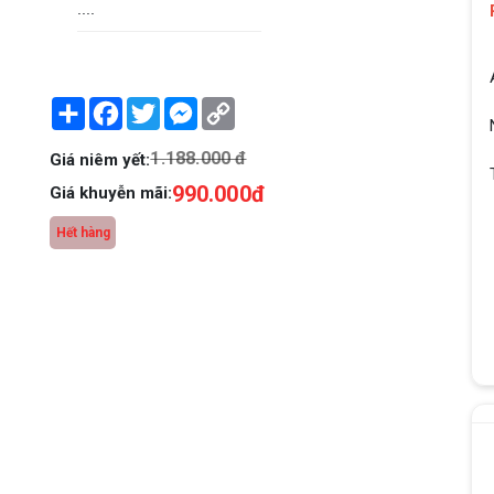
....
Share
Facebook
Twitter
Messenger
Copy
Link
1.188.000 đ
Giá niêm yết:
990.000đ
Giá khuyễn mãi:
Hết hàng