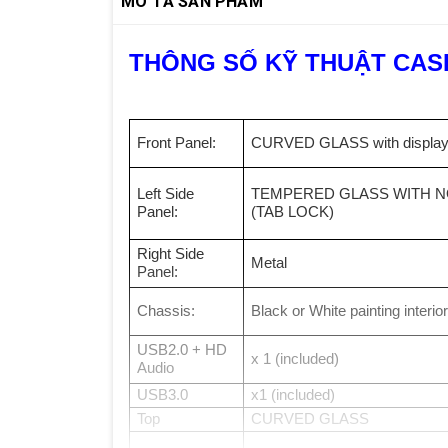
MÔ TẢ SẢN PHẨM
THÔNG SỐ KỸ THUẬT CAS
Front Panel:
CURVED GLASS with display
Left Side
TEMPERED GLASS WITH 
Panel:
(TAB LOCK)
Right Side
Metal
Panel:
Chassis:
Black or White painting interio
USB2.0 + HD
x 1 (included)
Audio
USB3.0
x1 (included)
Top
CURVED GLASS