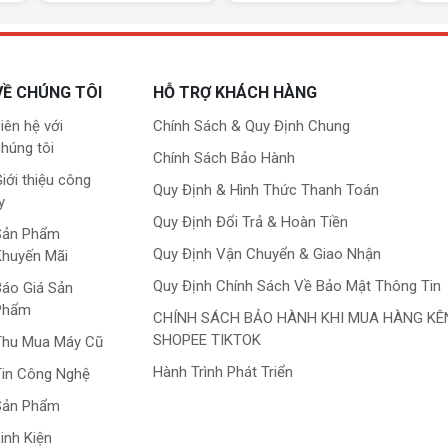
mm.
 thoáng.
VỀ CHÚNG TÔI
HỖ TRỢ KHÁCH HÀNG
iên hệ với
Chính Sách & Quy Định Chung
húng tôi
Chính Sách Bảo Hành
iới thiệu công
Quy Định & Hình Thức Thanh Toán
y
Quy Định Đổi Trả & Hoàn Tiền
Sản Phẩm
Quy Định Vận Chuyển & Giao Nhận
Khuyến Mãi
Quy Định Chính Sách Về Bảo Mật Thông Tin
áo Giá Sản
Phẩm
CHÍNH SÁCH BẢO HÀNH KHI MUA HÀNG KÊ
SHOPEE TIKTOK
Thu Mua Máy Cũ
Hành Trình Phát Triển
in Công Nghệ
Sản Phẩm
inh Kiện