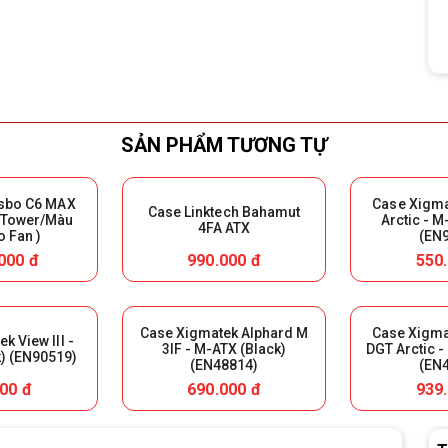
SẢN PHẨM TƯƠNG TỰ
sbo C6 MAX
Case Xigm
Case Linktech Bahamut
 Tower/Màu
Arctic - M
4FA ATX
o Fan )
(EN
000 đ
990.000 đ
550
Case Xigmatek Alphard M
Case Xigm
k View III -
3IF - M-ATX (Black)
DGT Arctic -
) (EN90519)
(EN48814)
(EN
00 đ
690.000 đ
939