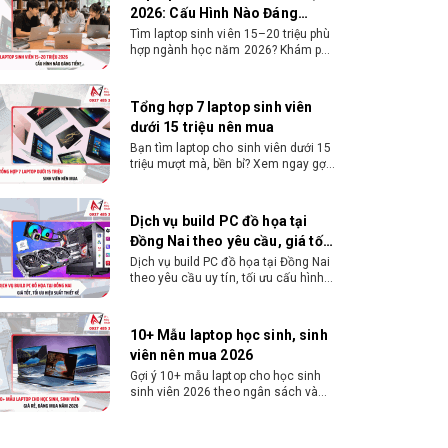
2026: Cấu Hình Nào Đáng
Tiền?
Tìm laptop sinh viên 15–20 triệu phù
hợp ngành học năm 2026? Khám phá
cách chọn cấu hình, RAM, SSD, màn
hình và khả năng nâng cấp hợp lý.
Tổng hợp 7 laptop sinh viên
dưới 15 triệu nên mua
Bạn tìm laptop cho sinh viên dưới 15
triệu mượt mà, bền bỉ? Xem ngay gợi
ý các thương hiệu laptop bền, cấu
hình mạnh cho sinh viên sử dụng 4
năm đại học.
Dịch vụ build PC đồ họa tại
Đồng Nai theo yêu cầu, giá tốt,
uy tín
Dịch vụ build PC đồ họa tại Đồng Nai
theo yêu cầu uy tín, tối ưu cấu hình
xử lý 3D và dựng video mượt mà.
Đăng ký nhận tư vấn và báo giá chi
tiết ngay.
10+ Mẫu laptop học sinh, sinh
viên nên mua 2026
Gợi ý 10+ mẫu laptop cho học sinh
sinh viên 2026 theo ngân sách và
ngành học: tiêu chí chọn, cấu hình
nên có và cách kiểm tra máy trước
khi mua.