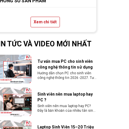
HÔNG SỐ SẢN PHẨM
thiết kế đồ họa từ 2D, dựng
video đến 3D
Hướng dẫn chọn PC cho sinh viên
thiết kế đồ họa từ 2D, dựng video đến
3D. Cấu hình tối ưu, dùng bền 4 năm
đại học. Tư vấn lắp đặt tại Vi Tính
Xem chi tiết
Nguyễn Thắng.
Cấu hình máy tính học
AutoCAD Revit SketchUp
mạnh, mượt, giá ổn
Tìm hiểu ngay cấu hình máy tính học
IN TỨC VÀ VIDEO MỚI NHẤT
AutoCAD Revit SketchUp mạnh,
mượt, tối ưu chi phí giúp dân thiết kế,
kiến trúc vận hành mượt mà, không
giật lag.
Tư vấn mua PC cho sinh viên
công nghệ thông tin sử dụng
Hướng dẫn chọn PC cho sinh viên
công nghệ thông tin 2026 -2027. Tư
vấn cấu hình học lập trình, chạy
Docker, máy ảo, Android Studio tối
ưu chi phí.
Sinh viên nên mua laptop hay
PC ?
Sinh viên nên mua laptop hay PC?
Đây là băn khoăn của nhiều tân sinh
viên khi chọn máy học tập. Xem
ngay phân tích để chọn thiết bị
chuẩn ngành, hợp túi tiền!
Laptop Sinh Viên 15–20 Triệu