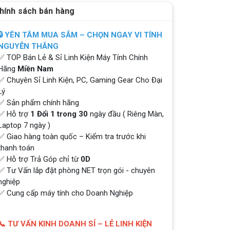
hính sách bán hàng
🔒 YÊN TÂM MUA SẮM – CHỌN NGAY VI TÍNH
NGUYỄN THẮNG
✅ TOP Bán Lẻ & Sỉ Linh Kiện Máy Tính Chính
Hãng
Miền Nam
✅ Chuyên Sỉ Linh Kiện, PC, Gaming Gear Cho Đại
Lý
✅ Sản phẩm chính hãng
✅ Hỗ trợ
1 Đổi 1 trong 30
ngày đầu ( Riêng Màn,
Laptop 7 ngày )
✅ Giao hàng toàn quốc – Kiểm tra trước khi
thanh toán
✅ Hỗ trợ Trả Góp chỉ từ
0D
QUÀ TẶNG TƯNG BỪNG -
CHÀO MỪNG NĂM MỚI
✅ Tư Vấn lắp đặt phòng NET trọn gói - chuyên
Build PC - Powered By MSI
nghiệp
✅ Cung cấp máy tính cho Doanh Nghiệp
RTX 3060 vs RTX 2060 // Test
📞 TƯ VẤN KINH DOANH SỈ – LẺ LINH KIỆN
in 9 Games | 1080p, 1440p