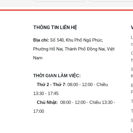
- Hỗ trợ tản nhiệt chiều cao tối đa 157mm.
- Hỗ trợ
Card đồ hoạ
chiều dài tối đa lên đến 330
- Trang bị bộ lưới lọc bụi tiện lợi sạch sẽ và thông
THÔNG TIN LIÊN HỆ
- Bảo hành 25 tháng
L
- Link download phần mềm:
Tải Ngay
Địa chỉ:
Số 540, Khu Phố Ngũ Phúc,
c
Phường Hố Nai, Thành Phố Đồng Nai, Việt
G
Nam
t
THỜI GIAN LÀM VIỆC:
Thứ 2 - Thứ 7
: 08:00 - 12:00 - Chiều
B
13:30 - 17:45
Chủ Nhật:
08:00 - 12:00 - Chiều 13:30 -
T
17:00
L