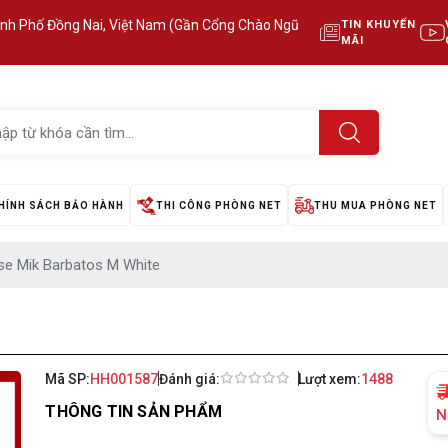
ành Phố Đồng Nai, Việt Nam (Gần Cổng Chào Ngũ
TIN KHUYẾN
MÃI
HÍNH SÁCH BẢO HÀNH
THI CÔNG PHÒNG NET
THU MUA PHÒNG NET
se Mik Barbatos M White
Mã SP:
HH001587
Đánh giá:
Lượt xem:
1488
THÔNG TIN SẢN PHẨM
N