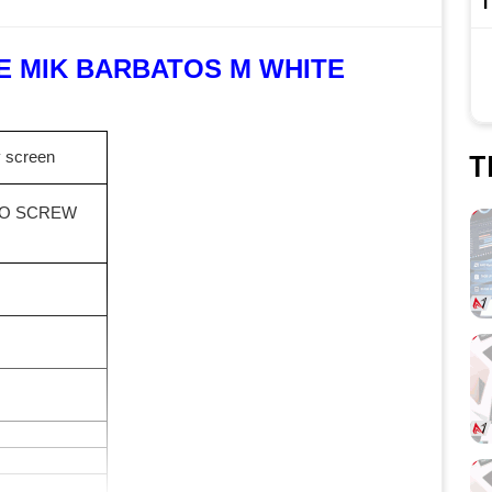
T
E MIK BARBATOS M WHITE
 screen
T
NO SCREW
r