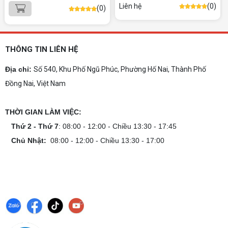
Dịch vụ build PC gaming tại Đồng Nai uy tín, cấu
Liên hệ
(0)
(0)
hình mạnh, tối ưu chi phí, test máy tại chỗ. Khám
phá ngay địa chỉ tư vấn và lắp đặt dàn PC chơi
game mượt mà!
Cách tính công suất nguồn PC chi tiết dễ
hiểu
THÔNG TIN LIÊN HỆ
Cách tính công suất nguồn PC giúp bạn chọn PSU
phù hợp, đảm bảo hệ thống vận hành ổn định và
Địa chỉ:
Số 540, Khu Phố Ngũ Phúc, Phường Hố Nai, Thành Phố
tối ưu chi phí. Xem ngay hướng dẫn tại đây
Đồng Nai, Việt Nam
Cách kiểm tra tương thích linh kiện PC
dễ hiểu
THỜI GIAN LÀM VIỆC:
Hướng dẫn kiểm tra tương thích linh kiện PC trước
khi build: socket CPU mainboard, chuẩn RAM,
Thứ 2 - Thứ 7
: 08:00 - 12:00 - Chiều 13:30 - 17:45
nguồn cho VGA và kích thước case. Có checklist
Chủ Nhật:
08:00 - 12:00 - Chiều 13:30 - 17:00
copy nhanh.
Nâng cấp PC nên ưu tiên nâng gì trước ?
Nâng cấp pc nên nâng gì trước để tối ưu chi phí và
tăng hiệu năng tối đa? Xem ngay thứ tự ưu tiên
nâng cấp linh kiện PC chi tiết trong bài viết này!
PC gaming nóng quạt kêu to: Nguyên
nhân và Cách khắc phục