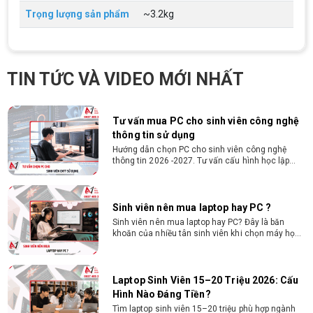
từ 2D, dựng video đến 3D. Cấu hình tối ưu, dùng
bền 4 năm đại học. Tư vấn lắp đặt tại Vi Tính
Trọng lượng sản phẩm
~3.2kg
Nguyễn Thắng.
Cấu hình máy tính học AutoCAD Revit
SketchUp mạnh, mượt, giá ổn
Tìm hiểu ngay cấu hình máy tính học AutoCAD
TIN TỨC VÀ VIDEO MỚI NHẤT
Revit SketchUp mạnh, mượt, tối ưu chi phí giúp
dân thiết kế, kiến trúc vận hành mượt mà, không
giật lag.
Tư vấn mua PC cho sinh viên công nghệ
thông tin sử dụng
Hướng dẫn chọn PC cho sinh viên công nghệ
thông tin 2026 -2027. Tư vấn cấu hình học lập
trình, chạy Docker, máy ảo, Android Studio tối ưu
chi phí.
Sinh viên nên mua laptop hay PC ?
Sinh viên nên mua laptop hay PC? Đây là băn
khoăn của nhiều tân sinh viên khi chọn máy học
tập. Xem ngay phân tích để chọn thiết bị chuẩn
ngành, hợp túi tiền!
Laptop Sinh Viên 15–20 Triệu 2026: Cấu
Hình Nào Đáng Tiền?
Tìm laptop sinh viên 15–20 triệu phù hợp ngành