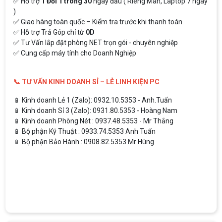
✅ Hỗ trợ
1 Đổi 1 trong 30
ngày đầu ( Riêng Màn, Laptop 7 ngày
)
✅ Giao hàng toàn quốc – Kiểm tra trước khi thanh toán
✅ Hỗ trợ Trả Góp chỉ từ
0D
✅ Tư Vấn lắp đặt phòng NET trọn gói - chuyên nghiệp
✅ Cung cấp máy tính cho Doanh Nghiệp
📞 TƯ VẤN KINH DOANH SỈ – LẺ LINH KIỆN PC
📱 Kinh doanh Lẻ 1 (Zalo): 0932.10.5353 - Anh.Tuấn
📱 Kinh doanh Sỉ 3 (Zalo): 0931.80.5353 - Hoàng Nam
📱 Kinh doanh Phòng Nét : 0937.48.5353 - Mr Thắng
📱 Bộ phận Kỹ Thuật : 0933.74.5353 Anh Tuấn
📱 Bộ phận Bảo Hành : 0908.82.5353 Mr Hùng