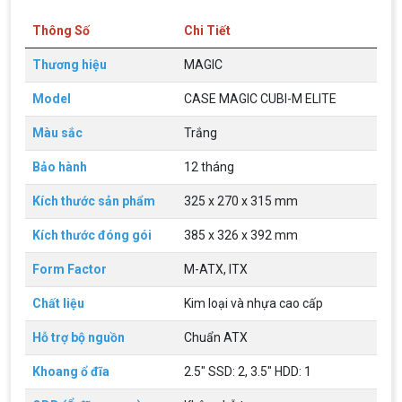
Thông Số
Chi Tiết
Thương hiệu
MAGIC
Model
CASE MAGIC CUBI-M ELITE
Màu sắc
Trắng
Top 18 tựa game PC huyền thoại gắn liền
với tuổi thơ của game thủ Việt vào những
Bảo hành
12 tháng
năm 2000
Top 18 tựa game PC huyền thoại gắn liền với tuổi
thơ của game thủ Việt vào những năm 2000
Kích thước sản phẩm
325 x 270 x 315 mm
Kích thước đóng gói
385 x 326 x 392 mm
Hãng ASRock Công Bố 2 dòng Card Đồ
Họa AMD Radeon™ RX 6600 XT
Form Factor
M-ATX, ITX
ASRock Công Bố Series Cạc Đồ Họa AMD
Radeon™ RX 6600 XT Cung Cấp Hiệu Suất Chơi
Chất liệu
Kim loại và nhựa cao cấp
Game 1080p Tối Ưu
Hỗ trợ bộ nguồn
Chuẩn ATX
Nên Hay Không Dùng Tivi Thay Cho Màn
Hình Máy Tính?
Khoang ổ đĩa
2.5" SSD: 2, 3.5" HDD: 1
Nhiều người dùng băn khoăn trong việc có nên sử
dụng tivi để làm màn hình máy tính hay không? Vì