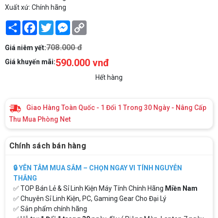
Xuất xứ: Chính hãng
Share
Facebook
Twitter
Messenger
Copy
Link
708.000 đ
Giá niêm yết:
590.000 vnđ
Giá khuyến mãi:
Hết hàng
Giao Hàng Toàn Quốc - 1 Đổi 1 Trong 30 Ngày - Nâng Cấp
Thu Mua Phòng Net
Chính sách bán hàng
🔒 YÊN TÂM MUA SẮM – CHỌN NGAY VI TÍNH NGUYỄN
THẮNG
✅ TOP Bán Lẻ & Sỉ Linh Kiện Máy Tính Chính Hãng
Miền Nam
✅ Chuyên Sỉ Linh Kiện, PC, Gaming Gear Cho Đại Lý
✅ Sản phẩm chính hãng