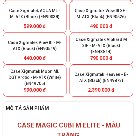
Case Xigmatek AQUA ML -
Case Xigmatek View III 3F -
M-ATX (Black) (EN90038)
M-ATX (Black) (EN90526)
599.000 đ
490.000 đ
Case Xigmatek Alphard M
Case Xigmatek View III - M-
3IF - M-ATX (Black)
ATX (Black) (EN90519)
(EN48814)
440.000 đ
790.000 đ
Case Xigmatek Moon ML
Case Xigmatek Heaven - E-
DGT Arctic - M-ATX (White)
ATX (Black) (EN49873)
(EN49705)
990.000 đ
2.390.000 đ
MÔ TẢ SẢN PHẨM
CASE MAGIC CUBI M ELITE - MÀU
TRẮNG