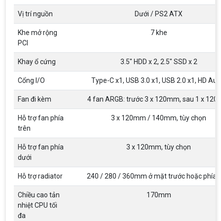
Vị trí nguồn
Dưới / PS2 ATX
Khe mở rộng
7 khe
PCI
Top 18 tựa game PC huyền thoại gắn liền
Khay ổ cứng
3.5" HDD x 2, 2.5" SSD x 2
với tuổi thơ của game thủ Việt vào những
năm 2000
Top 18 tựa game PC huyền thoại gắn liền với tuổi
Cổng I/O
Type-C x1, USB 3.0 x1, USB 2.0 x1, HD Aud
thơ của game thủ Việt vào những năm 2000
Fan đi kèm
4 fan ARGB: trước 3 x 120mm, sau 1 x 12
Hãng ASRock Công Bố 2 dòng Card Đồ
Hỗ trợ fan phía
3 x 120mm / 140mm, tùy chọn
Họa AMD Radeon™ RX 6600 XT
trên
ASRock Công Bố Series Cạc Đồ Họa AMD
Radeon™ RX 6600 XT Cung Cấp Hiệu Suất Chơi
Game 1080p Tối Ưu
Hỗ trợ fan phía
3 x 120mm, tùy chọn
dưới
Nên Hay Không Dùng Tivi Thay Cho Màn
Hình Máy Tính?
Hỗ trợ radiator
240 / 280 / 360mm ở mặt trước hoặc phía t
Nhiều người dùng băn khoăn trong việc có nên sử
dụng tivi để làm màn hình máy tính hay không? Vì
Chiều cao tản
170mm
giữa màn hình máy tính và tivi có rất nhiều sự
nhiệt CPU tối
khác biệt, nên chúng ta cần cân nhắc trước khi
đa
chọn thiết bị này thay thế thiết bị kia