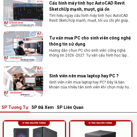
Cấu hình máy tính học AutoCAD Revit
SketchUp mạnh, mượt, giá ổn
Tìm hiểu ngay cấu hình máy tính học AutoCAD
Revit SketchUp mạnh, mượt, tối ưu chi phí giúp
dân thiết kế, kiến trúc vận hành mượt mà, không
giật lag.
Tư vấn mua PC cho sinh viên công nghệ
thông tin sử dụng
Hướng dẫn chọn PC cho sinh viên công nghệ
thông tin 2026 -2027. Tư vấn cấu hình học lập
trình, chạy Docker, máy ảo, Android Studio tối ưu
chi phí.
Sinh viên nên mua laptop hay PC ?
Sinh viên nên mua laptop hay PC? Đây là băn
khoăn của nhiều tân sinh viên khi chọn máy học
tập. Xem ngay phân tích để chọn thiết bị chuẩn
ngành, hợp túi tiền!
SP Tương Tự
SP Đã Xem
SP Liên Quan
Laptop Sinh Viên 15–20 Triệu 2026: Cấu
Hình Nào Đáng Tiền?
Tìm laptop sinh viên 15–20 triệu phù hợp ngành
học năm 2026? Khám phá cách chọn cấu hình,
RAM, SSD, màn hình và khả năng nâng cấp hợp lý.