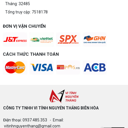
chơi game cấu hình đỉnh cao, đáng xuống tiền.
Tháng: 32485
Tổng truy cập: 7518178
Build PC gaming 20 triệu: Chiến game,
làm đồ họa thoải mái
Build PC gaming 20 triệu nên chọn cấu hình nào
ĐƠN VỊ VẬN CHUYỂN
để chơi mượt 1080p và 2K? Nguyễn Thắng tư vấn
chi tiết CPU, VGA, RAM, nguồn theo đúng nhu cầu
chơi game của bạn.
Build PC gaming 15 triệu chơi được
game gì? Gợi ý cấu hình dễ nâng cấp
CÁCH THỨC THANH TOÁN
Build PC gaming 15 triệu chơi được game gì? Vi
tính Nguyễn Thắng gợi ý cấu hình esports mượt,
dễ nâng cấp CPU/VGA sau này, tư vấn miễn phí
theo đúng ngân sách.
Build PC Gaming theo ngân sách từ 10
đến 40 triệu
Build PC gaming theo ngân sách từ 10-40 triệu:
cách phân bổ CPU, GPU, RAM hợp lý, chọn
Intel/AMD và tránh sai tương thích. Tư vấn miễn
phí tại Vi tính Nguyễn Thắng.
CÔNG TY TNHH VI TÍNH NGUYỄN THẮNG BIÊN HÒA​
LÊN ĐỜI PC MÙA HÈ CÙNG COMBO
Điện thoại: 0937.485.353 - Email:
GIGABYTE & INTEL CORE ULTRA 200S
PLUS – NHẬN VOUCHER ĐẾN 800K
vitinhnguyenthang@gmail.com