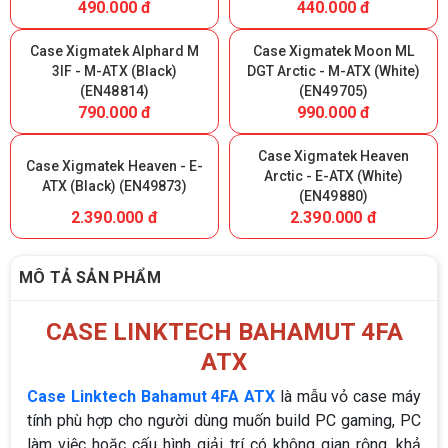
490.000 đ
440.000 đ
Case Xigmatek Alphard M
Case Xigmatek Moon ML
3IF - M-ATX (Black)
DGT Arctic - M-ATX (White)
(EN48814)
(EN49705)
790.000 đ
990.000 đ
Case Xigmatek Heaven
Case Xigmatek Heaven - E-
Arctic - E-ATX (White)
ATX (Black) (EN49873)
(EN49880)
2.390.000 đ
2.390.000 đ
MÔ TẢ SẢN PHẨM
CASE LINKTECH BAHAMUT 4FA
ATX
Case Linktech Bahamut 4FA ATX
là mẫu vỏ case máy
tính phù hợp cho người dùng muốn build PC gaming, PC
làm việc hoặc cấu hình giải trí có không gian rộng, khả