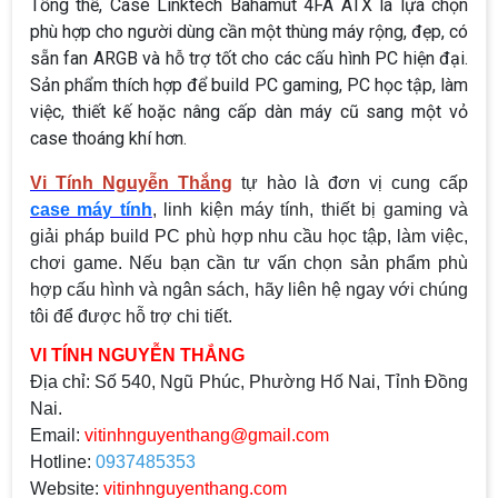
Tổng thể, Case Linktech Bahamut 4FA ATX là lựa chọn
phù hợp cho người dùng cần một thùng máy rộng, đẹp, có
sẵn fan ARGB và hỗ trợ tốt cho các cấu hình PC hiện đại.
Sản phẩm thích hợp để build PC gaming, PC học tập, làm
việc, thiết kế hoặc nâng cấp dàn máy cũ sang một vỏ
case thoáng khí hơn.
Vi Tính Nguyễn Thắng
tự hào là đơn vị cung cấp
case máy tính
, linh kiện máy tính, thiết bị gaming và
giải pháp build PC phù hợp nhu cầu học tập, làm việc,
chơi game. Nếu bạn cần tư vấn chọn sản phẩm phù
hợp cấu hình và ngân sách, hãy liên hệ ngay với chúng
tôi để được hỗ trợ chi tiết.
VI TÍNH NGUYỄN THẮNG
Địa chỉ:
Số 540, Ngũ Phúc, Phường Hố Nai, Tỉnh Đồng
Nai.
Email:
vitinhnguyenthang@gmail.com
Hotline:
0937485353
Website:
vitinhnguyenthang.com