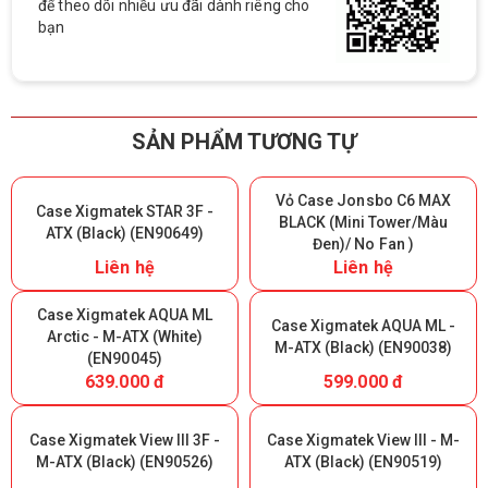
để theo dõi nhiều ưu đãi dành riêng cho
bạn
SẢN PHẨM TƯƠNG TỰ
Vỏ Case Jonsbo C6 MAX
Case Xigmatek STAR 3F -
BLACK (Mini Tower/Màu
ATX (Black) (EN90649)
Đen)/ No Fan )
Liên hệ
Liên hệ
Case Xigmatek AQUA ML
Case Xigmatek AQUA ML -
Arctic - M-ATX (White)
M-ATX (Black) (EN90038)
(EN90045)
639.000 đ
599.000 đ
Case Xigmatek View III 3F -
Case Xigmatek View III - M-
M-ATX (Black) (EN90526)
ATX (Black) (EN90519)