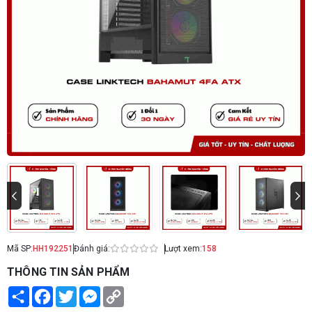
Mã SP:
HH192251
Đánh giá:
Lượt xem:
158
THÔNG TIN SẢN PHẨM
Share
Facebook
Twitter
Messenger
Copy
Link