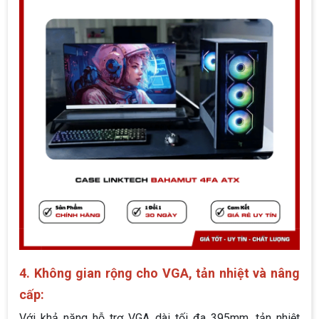
4. Không gian rộng cho VGA, tản nhiệt và nâng
cấp:
Với khả năng hỗ trợ VGA dài tối đa 395mm, tản nhiệt