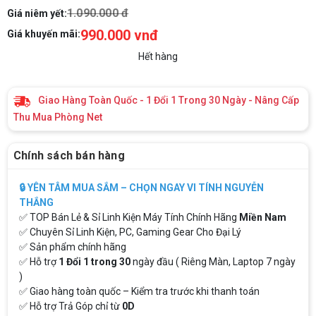
1.090.000 đ
Giá niêm yết:
990.000 vnđ
Giá khuyến mãi:
Hết hàng
Giao Hàng Toàn Quốc - 1 Đổi 1 Trong 30 Ngày - Nâng Cấp
Thu Mua Phòng Net
Chính sách bán hàng
🔒 YÊN TÂM MUA SẮM – CHỌN NGAY VI TÍNH NGUYỄN
THẮNG
✅ TOP Bán Lẻ & Sỉ Linh Kiện Máy Tính Chính Hãng
Miền Nam
✅ Chuyên Sỉ Linh Kiện, PC, Gaming Gear Cho Đại Lý
✅ Sản phẩm chính hãng
✅ Hỗ trợ
1 Đổi 1 trong 30
ngày đầu ( Riêng Màn, Laptop 7 ngày
)
✅ Giao hàng toàn quốc – Kiểm tra trước khi thanh toán
✅ Hỗ trợ Trả Góp chỉ từ
0D